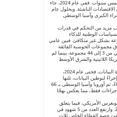
لديها سياسات رسمية للذكاء الاصطناعي قبل خمس سنوات. ففي عام 2024، جاء
الاقتصادات الناشئة. وبحلول عام
صحراء الكبرى وآسيا الوسطى
اب مزيد من التحكم في قدرات
سياسات الوطنية للذكاء
موزعة بشكل غير متكافئ. فبين عامي
ى نطاق مجموعات الحوسبة الفائقة
المدعومة من الدولة في مجال الذكاء الاصطناعي من 3 إلى 44 مجموعة. بينما لم
كا اللاتينية والشرق الأوسط
وتتبنى المناطق مناهج مختلفة فيما يتعلق بسيادة البيانات. فحتى عام 2024،
تمدت منطقة شرق آسيا والمحيط الهادئ 77 إجراءً لتوطين البيانات، تلتها
منطقة أفريقيا جنوب الصحراء الكبرى بـ 71 إجراءً، ثم أوروبا وآسيا الوسطى بـ 66
اءً. وفي المقابل، سجلت أمريكا الشمالية 3 إجراءات فقط، مما يعكس نهجًا
ونغرس الأمريكي، فيما يتعلق
بالذكاء الاصطناعي، عشرين ضعفًا منذ عام 2017. وارتفع العدد من 5 شهود في
10 شهود في عام 2025. وتضاعفت حصة القطاع الخاص ثلاث