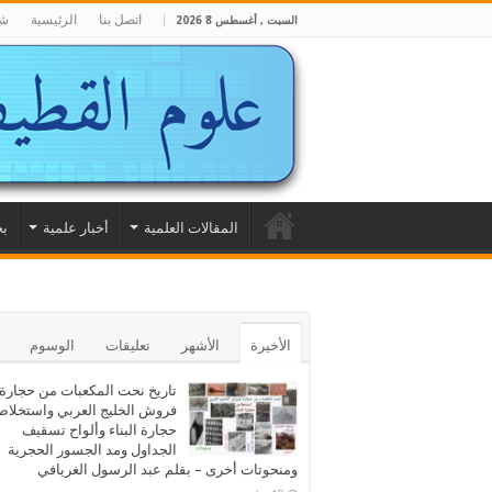
اتصل بنا
الرئيسية
شا
السبت , أغسطس 8 2026
المقالات العلمية
أخبار علمية
بح
الأخيرة
الأشهر
تعليقات
الوسوم
تاريخ نحت المكعبات من حجارة
فروش الخليج العربي واستخلا
حجارة البناء وألواح تسقيف
الجداول ومد الجسور الحجرية
ومنحوتات أخرى – بقلم عبد الرسول الغريافي