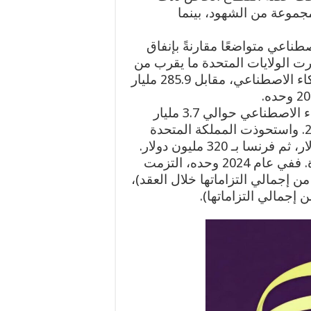
مما جعله أكبر مجموعة من الشهود، بينما
صطناعي متواضعًا مقارنةً بإنفاق
 فبين عامي 2013 و2024، استثمرت الولايات المتحدة ما يقرب من
20.4 مليار دولار في العقود والمنح المتعلقة بالذكاء الاصطناعي، مقابل 285.9 مليار
وقد بلغت التزامات أوروبا العامة في مجال الذكاء الاصطناعي حوالي 3.7 مليار
دولار أمريكي في العقود خلال الفترة 2013-2024. واستحوذت المملكة المتحدة
على 1.6 مليار دولار، تلتها ألمانيا بـ 5.5 ملايين دولار، ثم فرنسا بـ 320 مليون دولار.
ويشهد الإنفاق تسارعاً ملحوظاً في الآونة الأخيرة. ففي عام 2024 وحده، التزمت
ة المتحدة بمبلغ 454.4 مليون دولار (28% من إجمالي التزاماتها خلال العقد)،