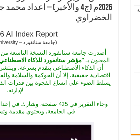
2026م (ج4 والأخير) – اعداد مح
ة
الخضراوي
6 AI Index Report
(جامعة ستانفورد – Stanford University)
أصدرت جامعة ستانفورد النسخة التاسعة من ت
المعنون بـ
“مؤشر ستانفورد للذكاء الاصطناعي لعام 
أن الذكاء الاصطناعي يتقدم بسرعة، وينتشر
اقتصادية حقيقية، إلا أن الحوكمة والسلامة والفه
يسلط الضوء على اتساع الفجوة بين قدرات الذك
لإدارته.
وجاء التقرير في 425 صفحة، وشار
في الجامعة، ويحتوي مقدمة وت