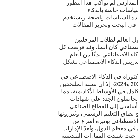
مدارس لم تواكب هذا التطور.
سياسات خاصة بالذكاء
علمين إن هذه السياسات واضحة. ويستخدم
في البحث وتحرير المقالات
حاسوب في أكثر من 90% من دول العالم لطلاب المرحلتين
ء الاصطناعي كان أبطأ. وقد فرضت كل
اء الاصطناعي بدءًا من العام
 تحول نحو تدريس الذكاء الاصطناعي بشكل
كتوراه في الذكاء الاصطناعي في
الولايات المتحدة وكندا بنسبة 22% بين عامي 2022 و2024، إلا أن نسبة الملتحقين
كامل في الأوساط الأكاديمية، مما
الحاصلون الجدد على شهادات
أساسي إلى القطاع الصناعي.
نطاق التعليم الرسمي، ويُبرزونها
ء الاصطناعي بوتيرة أسرع من
ي معظم الدول. وتُعدّ الإمارات
ً، حيث شهدت المهارات الهندسية