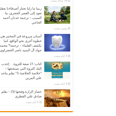
ربما ما زلنا نختار أصدقاءنا بعقلي
تعود إلى العصر الحجري، ما
السبب – ترجمة عدنان أحمد
الحاجي
‏يومين مضت
أسنان مزروعة في المختبر هي
خطوة أخرى نحو الواقع، كما
يكشف العلماء – ترجمة* محمد
جواد آل السيد ناصر الخضراوي
كتاب: 21 صفة للثروة… إجذب
إليك الثروة التي تستحقها –
“خلاصة الخلاصة-3” بقلم ماجد
علي المزين
حصار الزارة وفتحها (5) – بقلم
صادق علي القطري