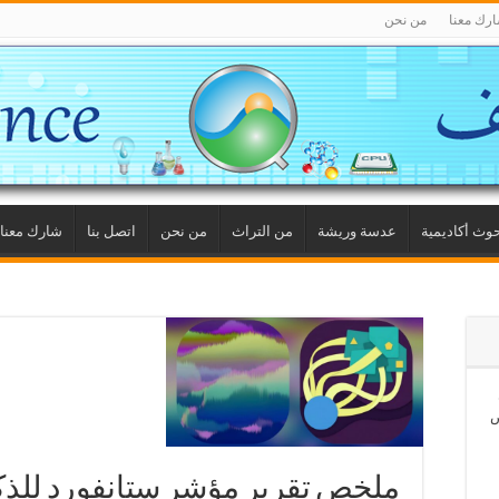
رك معنا
من نحن
وث أكاديمية
عدسة وريشة
من التراث
من نحن
اتصل بنا
شارك معنا
ص
ملخص تقرير مؤشر ستانفورد للذك