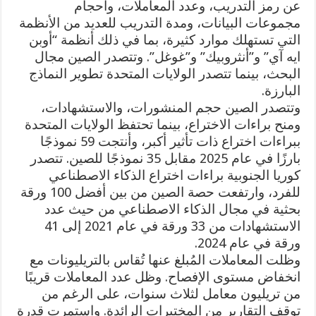
عن رمز التدريب، وعدد المعاملات، وأحجام
مجموعات البيانات، ومدة التدريب للعديد من الأنظمة
التي تستهلك موارد كثيرة، بما في ذلك أنظمة “أوبن
ايه آي” و”أنثروبيك” و”غوغل”. وتتصدر الصين مجال
البحث، بينما تتصدر الولايات المتحدة تطوير النماذج
البارزة.
وتتصدر الصين حجم المنشورات، والاستشهادات،
ومنح براءات الاختراع، بينما تحتفظ الولايات المتحدة
ببراءات اختراع ذات تأثير أكبر، وأنتجت 59 نموذجًا
بارزًا في عام 2025 مقابل 35 نموذجًا للصين. تتصدر
كوريا الجنوبية براءات اختراع الذكاء الاصطناعي
للفرد، وارتفعت حصة الصين من بين أفضل 100 ورقة
بحثية في مجال الذكاء الاصطناعي من حيث عدد
الاستشهادات من 33 ورقة في عام 2021 إلى 41
ورقة في عام 2024.
وظلت المعاملات المُبلغ عنها تُقاس بالتريليونات مع
انخفاض مستوى الإفصاح. وظل عدد المعاملات قريبًا
من تريليون معامل لثلاث سنوات، على الرغم من
توقف التقارير من المختبرات الرائدة. واستمرت قدرة