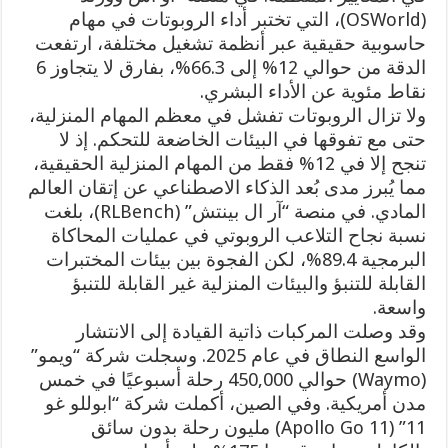
(OSWorld)، التي تختبر أداء الروبوتات في مهام
حاسوبية حقيقية عبر أنظمة تشغيل مختلفة، ارتفعت
الدقة من حوالي 12% إلى 66.3%، بفارق لا يتجاوز 6
نقاط مئوية عن الأداء البشري.
ولا تزال الروبوتات تفشل في معظم المهام المنزلية،
حتى مع تفوقها في البيئات الخاضعة للتحكم. إذ لا
تنجح إلا في 12% فقط من المهام المنزلية الحقيقية،
مما يُبرز مدى بُعد الذكاء الاصطناعي عن إتقان العالم
المادي. في منصة “آر ال بينتش” (RLBench)، بلغت
نسبة نجاح التلاعب الروبوتي في عمليات المحاكاة
البرمجية 89.4%، لكن الفجوة بين بيئات المختبرات
القابلة للتنبؤ والبيئات المنزلية غير القابلة للتنبؤ
واسعة.
وقد وصلت المركبات ذاتية القيادة إلى الانتشار
الواسع النطاق في عام 2025. وسجلت شركة “ويمو”
(Waymo) حوالي 450,000 رحلة أسبوعيًا في خمس
مدن أمريكية. وفي الصين، أكملت شركة “ابوللو غو
11” (Apollo Go 11) مليون رحلة بدون سائق