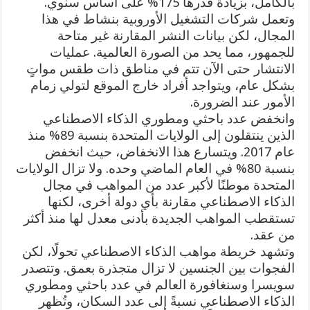
بالكامل، بزيادة قدرها 175% على أساس سنوي.
وتعمل شركات التشغيل الأوروبية بنشاط في هذا
المجال، لكن بيانات النشر المقارنة غير متاحة
للجمهور، مما يحد من الصورة العالمية. عمليات
الانتشار حتى الآن تتم في مناطق ذات طقس مواتٍ
بشكل عام، ويتواجد أفراد خارج الموقع لتولي زمام
الأمور عند الضرورة.
وانخفض عدد باحثي ومطوري الذكاء الاصطناعي
الذين ينتقلون إلى الولايات المتحدة بنسبة 89% منذ
عام 2017. ويتسارع هذا الانخفاض، حيث انخفض
بنسبة 80% في العام الماضي وحده. ولا تزال الولايات
المتحدة موطنًا لأكبر عدد من المواهب في مجال
الذكاء الاصطناعي مقارنة بأي دولة أخرى، لكنها
تستقطب المواهب الجديدة بأدنى معدل لها منذ أكثر
من عقد.
وتشهد خريطة مواهب الذكاء الاصطناعي تحولًا، لكن
الفجوات بين الجنسين لا تزال متجذرة بعمق. وتتصدر
سويسرا وسنغافورة العالم في عدد باحثي ومطوري
الذكاء الاصطناعي نسبةً إلى عدد السكان، وتُظهر