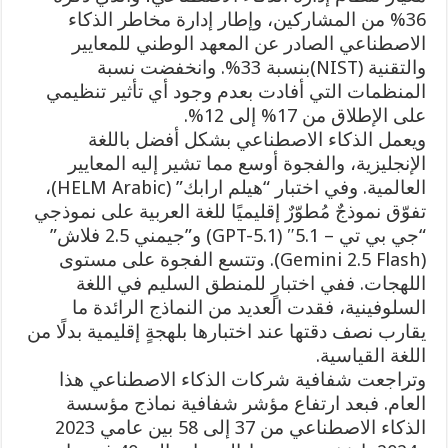
36% من المشاركين، وإطار إدارة مخاطر الذكاء
الاصطناعي الصادر عن المعهد الوطني للمعايير
والتقنية (NIST)بنسبة 33%. وانخفضت نسبة
المنظمات التي أفادت بعدم وجود أي تأثير تنظيمي
على الإطلاق من 17% إلى 12%.
ويعمل الذكاء الاصطناعي بشكل أفضل باللغة
الإنجليزية، والفجوة أوسع مما تشير إليه المعايير
العالمية. وفي اختبار “هيلم ارابك” (HELM Arabic)،
تفوّق نموذجٌ مُطوّرٌ إقليميًا للغة العربية على نموذجي
“جي بي تي – 5.1″ (GPT-5.1) و”جيمني 2.5 فلاش”
(Gemini 2.5 Flash). وتتسع الفجوة على مستوى
اللهجات. ففي اختبارٍ للمنطق السليم في اللغة
السلوفينية، فقدت العديد من النماذج الرائدة ما
يقارب نصف دقتها عند اختبارها بلهجةٍ إقليمية بدلًا من
اللغة القياسية.
وتراجعت شفافية شركات الذكاء الاصطناعي هذا
العام. فبعد ارتفاع مؤشر شفافية نماذج مؤسسة
الذكاء الاصطناعي من 37 إلى 58 بين عامي 2023