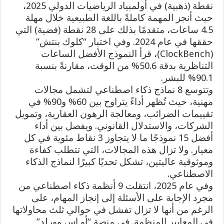
نقطة (ذهبية) في أولمبياد الرياضيات الدولي 2025،
حيث أنجز المهمة كاملةً باللغة الطبيعية خلال مهلة
4.5 ساعات، متقدمًا بذلك على 28 نقطة (فضية) التي
حققها في عام 2024. وفي اختبار “كلوك بنتش”
(ClockBench)، قرأ النموذج الأفضل الساعات
التناظرية بدقة 50.6% من الوقت، مقارنةً بنسبة
90.1% للبشر.
وتتوسع 8 نماذج ذكاء اصطناعي لتشمل مجالات
مهنية، حيث تُظهر أداءً يتراوح بين 60% و90% في
تقييمات الضرائب، ومعالجة الرهون العقارية، وتمويل
الشركات، والاستدلال القانوني. ويفصل بين أداء
أفضل 15 نموذجًا ما لا يتجاوز 3 نقاط مئوية في كل
معيار. ولا تزال هذه المجالات، التي تتطلب كفاءة
وموثوقية عاليتين، تشكل تحديًا كبيرًا لنماذج الذكاء
الاصطناعي.
وفي عام 2025، انتقلت 9 أنظمة ذكاء اصطناعي من
مجرد الإجابة على الأسئلة إلى إنجاز المهام، على
الرغم من أنها لا تزال تفشل في حوالي ثلث محاولاتها
في المعايير المنظمة. في منصة “أو اس وورلد”