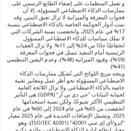
و تعمل المنظمات على إضفاء الطابع الرسمي على
ممارسات الذكاء الاصطناعي المسؤولة، إلا أن
فجوات المعرفة والميزانية لا تزال تعيق التبني. وقد
نمت أدوار الحوكمة الخاصة بالذكاء الاصطناعي بنسبة
17% في عام 2025، وانخفضت نسبة الشركات التي
لا تملك سياسات للذكاء الاصطناعي المسؤول
انخفاضًا حادًا من 24% إلى 11%. ولا تزال العقبات
الرئيسية أمام التنفيذ تتمثل في فجوات المعرفة
(59%)، وقيود الميزانية (48%)، وعدم اليقين التنظيمي
(41%).
ويتجه مزيج اللوائح التي تُشكل ممارسات الذكاء
الاصطناعي المسؤولة نحو أطر عمل ومعايير تقنية
خاصة بالذكاء الاصطناعي. ولا تزال اللائحة العامة
لحماية البيانات “جي دي بي آر” (GDPR) هي التأثير
التنظيمي الأكثر شيوعًا، ولكن نسبة استخدامها
انخفضت من 65% في عام 2024 إلى 60% في عام
2025. وتشمل الإضافات الجديدة في عام 2025 معيار
“ايزو/آي إي سي 42001” (ISO/IEC 42001)، وهو
معيار لنظام إدارة الذكاء الاصطناعي، والذي ذكره