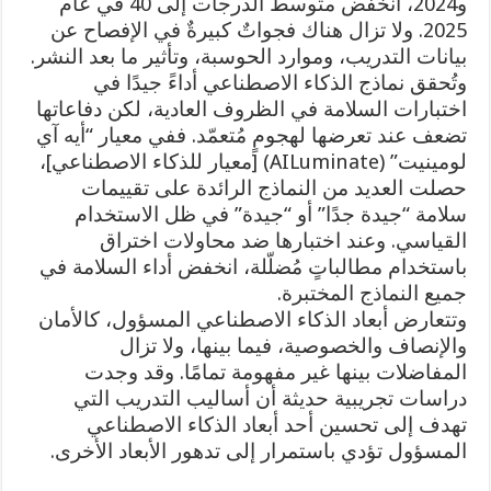
و2024، انخفض متوسط الدرجات إلى 40 في عام
2025. ولا تزال هناك فجواتٌ كبيرةٌ في الإفصاح عن
بيانات التدريب، وموارد الحوسبة، وتأثير ما بعد النشر.
وتُحقق نماذج الذكاء الاصطناعي أداءً جيدًا في
اختبارات السلامة في الظروف العادية، لكن دفاعاتها
تضعف عند تعرضها لهجومٍ مُتعمّد. ففي معيار “أيه آي
لومينيت” (AILuminate) [معيار للذكاء الاصطناعي]،
حصلت العديد من النماذج الرائدة على تقييمات
سلامة “جيدة جدًا” أو “جيدة” في ظل الاستخدام
القياسي. وعند اختبارها ضد محاولات اختراق
باستخدام مطالباتٍ مُضلّلة، انخفض أداء السلامة في
جميع النماذج المختبرة.
وتتعارض أبعاد الذكاء الاصطناعي المسؤول، كالأمان
والإنصاف والخصوصية، فيما بينها، ولا تزال
المفاضلات بينها غير مفهومة تمامًا. وقد وجدت
دراسات تجريبية حديثة أن أساليب التدريب التي
تهدف إلى تحسين أحد أبعاد الذكاء الاصطناعي
المسؤول تؤدي باستمرار إلى تدهور الأبعاد الأخرى.