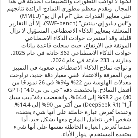
لكنها لا تواكب التطورات والتطبيقات الحديثة في هذا
المجال. ويقدم معظم مطوري النماذج الرائدة نتائجهم
على معايير القدرات مثل “ام ام ال يو” (MMLU)
و”اس دبليو إي-بينتش” (SWE-bench)، إلا أن التقارير
المتعلقة بمعايير الذكاء الاصطناعي المسؤول لا تزال
قليلة. وقد استمرت حوادث الذكاء الاصطناعي
الموثقة في الارتفاع، حيث سجلت قاعدة بيانات
حوادث الذكاء الاصطناعي 362 حادثة في عام 2025،
مقارنة بـ 233 حادثة في عام 2024.
و تواجه نماذج الذكاء الاصطناعي صعوبة في التمييز
بين المعرفة والاعتقاد. ففي معيار دقة جديد، تراوحت
معدلات الهلوسة بين 22% و94% في 26 نموذجًا من
أفضل النماذج. وانخفضت دقة “جي بي تي 4.0″ (GPT-
40) من 98.2% إلى 64.4%، وانخفضت دقة”ديب سيك
آر1” (DeepSeek R1) من أكثر من 90% إلى 14.4%.
وعندما تُعرض عبارة خاطئة على أنها شيء يعتقده
شخص آخر، تتعامل النماذج معها بشكل جيد. أما
عندما تُعرض العبارة الخاطئة نفسها على أنها شيء
يعتقده المستخدم، ينهار الأداء.