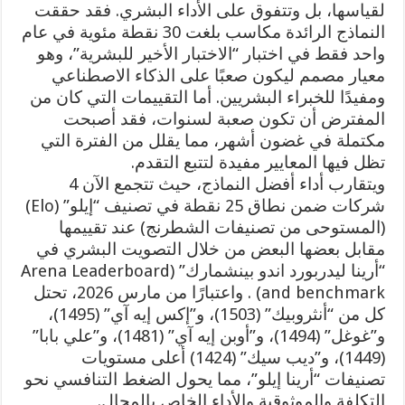
لقياسها، بل وتتفوق على الأداء البشري. فقد حققت
النماذج الرائدة مكاسب بلغت 30 نقطة مئوية في عام
واحد فقط في اختبار “الاختبار الأخير للبشرية”، وهو
معيار مصمم ليكون صعبًا على الذكاء الاصطناعي
ومفيدًا للخبراء البشريين. أما التقييمات التي كان من
المفترض أن تكون صعبة لسنوات، فقد أصبحت
مكتملة في غضون أشهر، مما يقلل من الفترة التي
تظل فيها المعايير مفيدة لتتبع التقدم.
ويتقارب أداء أفضل النماذج، حيث تتجمع الآن 4
شركات ضمن نطاق 25 نقطة في تصنيف “إيلو” (Elo)
(المستوحى من تصنيفات الشطرنج) عند تقييمها
مقابل بعضها البعض من خلال التصويت البشري في
“أرينا ليدربورد اندو بينشمارك” (Arena Leaderboard
and benchmark) . واعتبارًا من مارس 2026، تحتل
كل من “أنثروبيك” (1503)، و”إكس إيه آي” (1495)،
و”غوغل” (1494)، و”أوبن إيه آي” (1481)، و”علي بابا”
(1449)، و”ديب سيك” (1424) أعلى مستويات
تصنيفات “أرينا إيلو”، مما يحول الضغط التنافسي نحو
التكلفة والموثوقية والأداء الخاص بالمجال.