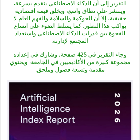
التقرير إلى أن الذكاء الاصطناعي يتقدم بسرعة،
وينتشر على نطاق واسع، ويخلق قيمة اقتصادية
حقيقية، إلا أن الحوكمة والسلامة والفهم العام لا
يواكب هذا التطور. كما يسلط الضوء على اتساع
الفجوة بين قدرات الذكاء الاصطناعي واستعداد
المجتمع لإدارته.
وجاء التقرير في 425 صفحة، وشارك في إعداده
مجموعة كبيرة من الأكاديميين في الجامعة، ويحتوي
مقدمة وتسعة فصول وملحق.