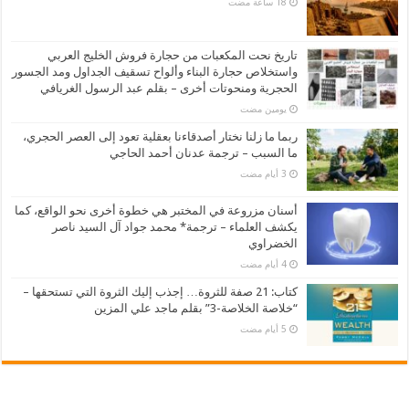
تاريخ نحت المكعبات من حجارة فروش الخليج العربي
واستخلاص حجارة البناء وألواح تسقيف الجداول ومد الجسور
الحجرية ومنحوتات أخرى – بقلم عبد الرسول الغريافي
‏يومين مضت
ربما ما زلنا نختار أصدقاءنا بعقلية تعود إلى العصر الحجري،
ما السبب – ترجمة عدنان أحمد الحاجي
أسنان مزروعة في المختبر هي خطوة أخرى نحو الواقع، كما
يكشف العلماء – ترجمة* محمد جواد آل السيد ناصر
الخضراوي
كتاب: 21 صفة للثروة… إجذب إليك الثروة التي تستحقها –
“خلاصة الخلاصة-3” بقلم ماجد علي المزين