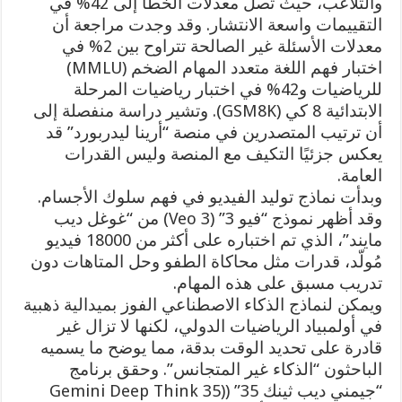
والتلاعب، حيث تصل معدلات الخطأ إلى 42% في
التقييمات واسعة الانتشار. وقد وجدت مراجعة أن
معدلات الأسئلة غير الصالحة تتراوح بين 2% في
اختبار فهم اللغة متعدد المهام الضخم (MMLU)
للرياضيات و42% في اختبار رياضيات المرحلة
الابتدائية 8 كي (GSM8K). وتشير دراسة منفصلة إلى
أن ترتيب المتصدرين في منصة “أرينا ليدربورد” قد
يعكس جزئيًا التكيف مع المنصة وليس القدرات
العامة.
وبدأت نماذج توليد الفيديو في فهم سلوك الأجسام.
وقد أظهر نموذج “فيو 3” (Veo 3) من “غوغل ديب
مايند”، الذي تم اختباره على أكثر من 18000 فيديو
مُولّد، قدرات مثل محاكاة الطفو وحل المتاهات دون
تدريب مسبق على هذه المهام.
ويمكن لنماذج الذكاء الاصطناعي الفوز بميدالية ذهبية
في أولمبياد الرياضيات الدولي، لكنها لا تزال غير
قادرة على تحديد الوقت بدقة، مما يوضح ما يسميه
الباحثون “الذكاء غير المتجانس”. وحقق برنامج
“جيمني ديب ثينك 35” ((Gemini Deep Think 35