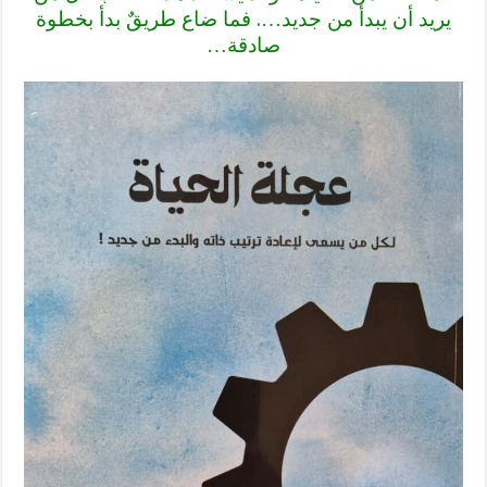
يريد أن يبدأ من جديد…. فما ضاع طريقٌ بدأ بخطوة
صادقة…