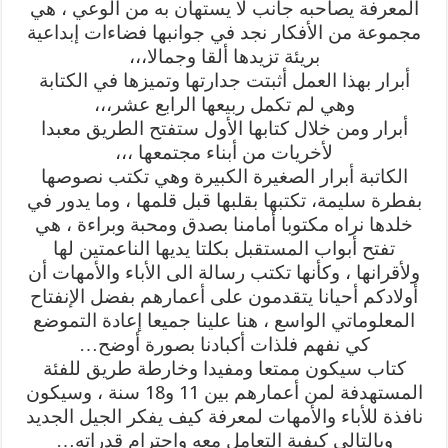
المعرفة يصاحبه جانب لا يستهان به من الوعي ، هي
مجموعة من الأفكار نجد في جوانبها فضاءات إبداعية
بريئة تزيدها ألقا وجمالا،،،
أبرار بهذا العمل أثبتت جدارتها وتميزها في الكتابة
وهي لم تكمل ربيعها الرابع عشر،،،
أبرار ومن خلال كتابها الأول ستفتح الطريق معبدا
لأخريات من أبناء مجتمعها ،،،
الكاتبة أبرار الصغيرة الكبيرة وهي تكتب نصوصها
بفطرة سليمة، تكتبها بقلبها قبل قلمها ، وما يدور في
خلدها نراه مكتوبا أمامنا بصدق ومحبة وبراءة ، هي
تفتح أبواب المستقبل بكلتا يديها الناعمتين لها
ولأقرانها ، وكأنها تكتب رسالة الى الأباء والأمهات أن
أولادكم أحيانا يتقدمون على أعمارهم بفضل الإنفتاح
المعلوماتي الواسع ، هنا علينا جميعا إعادة التموضع
كي نفهم فلذات أكبادنا بصورة أوضح…
كتاب سيكون ممتعا ومفيدا وخارطة طريق للفئة
المستهدفة لمن أعمارهم بين 11 و18 سنة ، وسيكون
نافذة للأباء والأمهات لمعرفة كيف يفكر الجيل الجديد
وبالتالي كيفية التعامل معه واحترام قدراته…