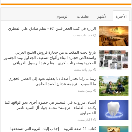
الأخيرة
الأشهر
تعليقات
الوسوم
الزارة في كتب الجغرافيين (6) – بقلم صادق علي القطري
تاريخ نحت المكعبات من حجارة فروش الخليج العربي
واستخلاص حجارة البناء وألواح تسقيف الجداول ومد الجسور
الحجرية ومنحوتات أخرى – بقلم عبد الرسول الغريافي
‏يوم واحد مضت
ربما ما زلنا نختار أصدقاءنا بعقلية تعود إلى العصر الحجري،
ما السبب – ترجمة عدنان أحمد الحاجي
‏يومين مضت
أسنان مزروعة في المختبر هي خطوة أخرى نحو الواقع، كما
يكشف العلماء – ترجمة* محمد جواد آل السيد ناصر
الخضراوي
كتاب: 21 صفة للثروة… إجذب إليك الثروة التي تستحقها –