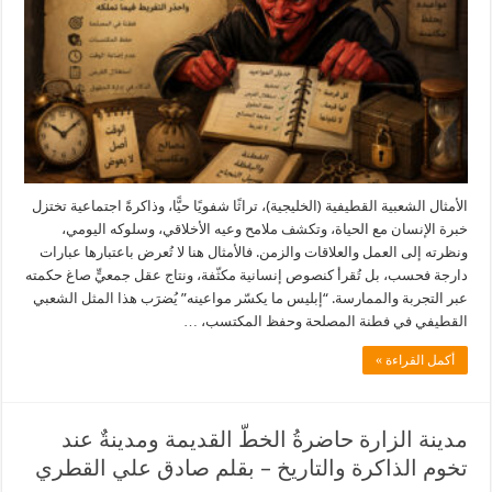
الأمثال الشعبية القطيفية (الخليجية)، تراثًا شفويًا حيًّا، وذاكرةً اجتماعية تختزل
خبرة الإنسان مع الحياة، وتكشف ملامح وعيه الأخلاقي، وسلوكه اليومي،
ونظرته إلى العمل والعلاقات والزمن. فالأمثال هنا لا تُعرض باعتبارها عبارات
دارجة فحسب، بل تُقرأ كنصوص إنسانية مكثّفة، ونتاج عقل جمعيٍّ صاغ حكمته
عبر التجربة والممارسة. “إبليس ما يكسّر مواعينه” يُضرَب هذا المثل الشعبي
القطيفي في فطنة المصلحة وحفظ المكتسب، …
أكمل القراءة »
مدينة الزارة حاضرةُ الخطّ القديمة ومدينةٌ عند
تخوم الذاكرة والتاريخ – بقلم صادق علي القطري