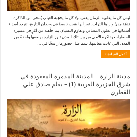
ليس كل ما يطويه الزمان يفنى، ولا كل ما يحجبه الغياب يُمحى من الذاكرة.
فثمّة مدنٌ واراها التراب، غير أنها بقيت نابضةً في وجدان التاريخ، تتردد أصداء
أسمائها في بطون المصادر، وتقاوم النسيان بما خلّفته من آثارٍ في مسيرة
الحضارات وذاكرة الأمم, من بين تلك المدن تبرز الزارة بوصفها واحدةً من
المدن التي غابت معالمها، بينما ظل حضورها راسخًا في …
أكمل القراءة »
مدينة الزارة…المدينة المدمرة المفقودة في
شرق الجزيرة العربية (1) – بقلم صادق علي
القطري