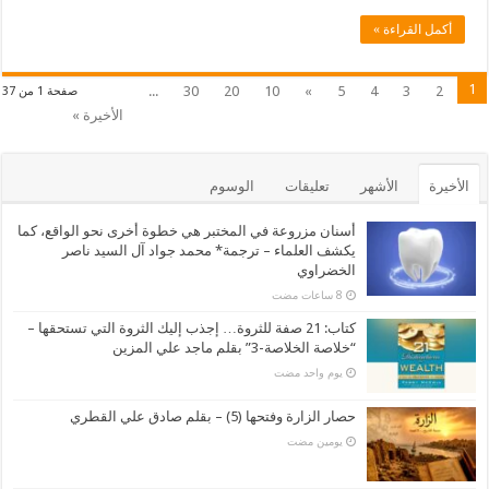
أكمل القراءة »
1
...
30
20
10
»
5
4
3
2
صفحة 1 من 37
الأخيرة »
الأخيرة
الأشهر
تعليقات
الوسوم
أسنان مزروعة في المختبر هي خطوة أخرى نحو الواقع، كما
يكشف العلماء – ترجمة* محمد جواد آل السيد ناصر
الخضراوي
كتاب: 21 صفة للثروة… إجذب إليك الثروة التي تستحقها –
“خلاصة الخلاصة-3” بقلم ماجد علي المزين
‏يوم واحد مضت
حصار الزارة وفتحها (5) – بقلم صادق علي القطري
‏يومين مضت