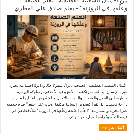
من الامثال الشعبية القطيفية “اتعلّم الصِّنعة
وعلّقها في الروزنة” – بقلم صادق علي القطري
الأمثال الشعبية القطيفية (الخليجية)، تراثًا شفويًا حيًّا، وذاكرةً اجتماعية تختزل
خبرة الإنسان مع الحياة، وتكشف ملامح وعيه الأخلاقي، وسلوكه اليومي،
ونظرته إلى العمل والعلاقات والزمن. فالأمثال هنا لا تُعرض باعتبارها عبارات
دارجة فحسب، بل تُقرأ كنصوص إنسانية مكثّفة، ونتاج عقل جمعيٍّ صاغ حكمته
عبر التجربة والممارسة. “اتعلّم الصِّنعة وعلّقها في الروزنة” مثلٌ قطيفيٌّ في
قيمة التعلّم وكرامة المهارة حيث يأتي …
أكمل القراءة »