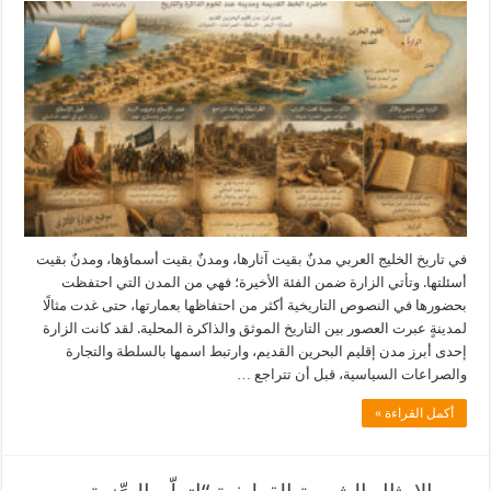
في تاريخ الخليج العربي مدنٌ بقيت آثارها، ومدنٌ بقيت أسماؤها، ومدنٌ بقيت
أسئلتها. وتأتي الزارة ضمن الفئة الأخيرة؛ فهي من المدن التي احتفظت
بحضورها في النصوص التاريخية أكثر من احتفاظها بعمارتها، حتى غدت مثالًا
لمدينةٍ عبرت العصور بين التاريخ الموثق والذاكرة المحلية. لقد كانت الزارة
إحدى أبرز مدن إقليم البحرين القديم، وارتبط اسمها بالسلطة والتجارة
والصراعات السياسية، قبل أن تتراجع …
أكمل القراءة »