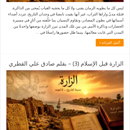
ليس كل ما يطويه الزمان يفنى، ولا كل ما يحجبه الغياب يُمحى من الذاكرة.
فثمّة مدنٌ واراها التراب، غير أنها بقيت نابضةً في وجدان التاريخ، تتردد أصداء
أسمائها في بطون المصادر، وتقاوم النسيان بما خلّفته من آثارٍ في مسيرة
الحضارات وذاكرة الأمم, من بين تلك المدن تبرز الزارة بوصفها واحدةً من
المدن التي غابت معالمها، بينما ظل حضورها راسخًا في …
أكمل القراءة »
الزارة قبل الإسلام (3) – بقلم صادق علي القطري