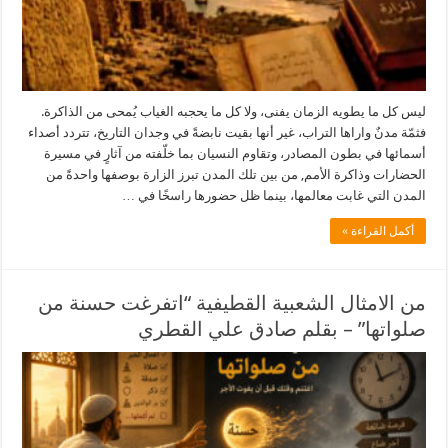
ليس كل ما يطويه الزمان يفنى، ولا كل ما يحجبه الغياب يُمحى من الذاكرة.
فثمّة مدنٌ واراها التراب، غير أنها بقيت نابضةً في وجدان التاريخ، تتردد أصداء
أسمائها في بطون المصادر، وتقاوم النسيان بما خلّفته من آثارٍ في مسيرة
الحضارات وذاكرة الأمم, من بين تلك المدن تبرز الزارة بوصفها واحدةً من
المدن التي غابت معالمها، بينما ظل حضورها راسخًا في …
أكمل القراءة »
من الامثال الشعبية القطيفية “اتفرغت حسنة من
صلواتها” – بقلم صادق علي القطري