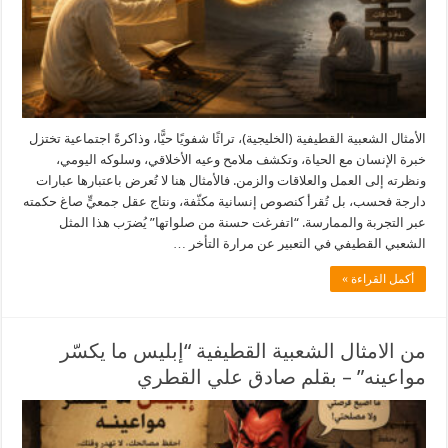
الأمثال الشعبية القطيفية (الخليجية)، تراثًا شفويًا حيًّا، وذاكرةً اجتماعية تختزل
خبرة الإنسان مع الحياة، وتكشف ملامح وعيه الأخلاقي، وسلوكه اليومي،
ونظرته إلى العمل والعلاقات والزمن. فالأمثال هنا لا تُعرض باعتبارها عبارات
دارجة فحسب، بل تُقرأ كنصوص إنسانية مكثّفة، ونتاج عقل جمعيٍّ صاغ حكمته
عبر التجربة والممارسة. “اتفرغت حسنة من صلواتها” يُضرَب هذا المثل
الشعبي القطيفي في التعبير عن مرارة التأخر …
أكمل القراءة »
من الامثال الشعبية القطيفية “إبليس ما يكسّر
مواعينه” – بقلم صادق علي القطري