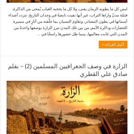
ليس كل ما يطويه الزمان يفنى، ولا كل ما يحجبه الغياب يُمحى من الذاكرة.
فثمّة مدنٌ واراها التراب، غير أنها بقيت نابضةً في وجدان التاريخ، تتردد أصداء
أسمائها في بطون المصادر، وتقاوم النسيان بما خلّفته من آثارٍ في مسيرة
الحضارات وذاكرة الأمم, من بين تلك المدن تبرز الزارة بوصفها واحدةً من
المدن التي غابت معالمها، بينما ظل حضورها راسخًا في …
أكمل القراءة »
الزارة في وصف الجغرافيين المسلمين (2) – بقلم
صادق علي القطري