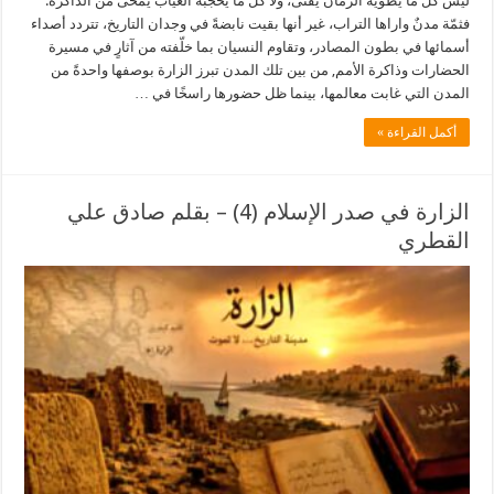
ليس كل ما يطويه الزمان يفنى، ولا كل ما يحجبه الغياب يُمحى من الذاكرة.
فثمّة مدنٌ واراها التراب، غير أنها بقيت نابضةً في وجدان التاريخ، تتردد أصداء
أسمائها في بطون المصادر، وتقاوم النسيان بما خلّفته من آثارٍ في مسيرة
الحضارات وذاكرة الأمم, من بين تلك المدن تبرز الزارة بوصفها واحدةً من
المدن التي غابت معالمها، بينما ظل حضورها راسخًا في …
أكمل القراءة »
الزارة في صدر الإسلام (4) – بقلم صادق علي
القطري