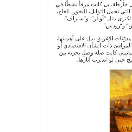
ى خارطة، بل كانت مرفأً نشطًا في
لتي تحمل التوابل، البخور، العاج،
 الكبرى مثل “أوبار”، و”سيراف”،
س” و”رودس”.
وّنات الإغريق يدل على أهميتها،
المرافئ ذات الشأن الاقتصادي أو
ليانيتي كانت صلة وصلٍ بحرية بين
 حتى لو اندثرت آثارها.