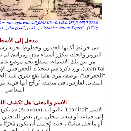
(1720) – “Arabiae Veteris Typus” خري
مدخل إلى الأسط
في خرائطٍ أكلتها العصور، وخطوطٍ بحرية رسم
البرونز والجلد، تتكرّر أسماء مدنٍ ومرافئ لم 
Leanitai)، ورد ذكره في سجلات الجغرافيي
“الجغرافيا”، بوصفه مرفأً هامًا يقع شرق شبه ا
المقابل لفارس، في منطقة يُرجَّح أنها قريبة م
المعاصر.
الاسم والمعنى: هل تكشف اللغ
الاسم “Leanitai” 
إلى جماعة أو شعب محلي. يرى بعض الباحثين أن
أو ما قبل ساميّة، حيث يُحتمل أن يكون مُعرّبًا
أُعيدت كتابته بالحروف ا