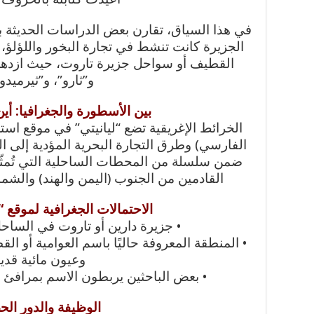
في هذا السياق، تقارن بعض الدراسات الحديثة 
الجزيرة كانت تنشط في تجارة البخور واللؤلؤ، و
القطيف أو سواحل جزيرة تاروت، حيث ازدهر
و”ثارو”، و”ثيرميد
بين الأسطورة والجغرافيا: أين
الخرائط الإغريقية تضع “ليانيتي” في موقع استر
الفارسي) وطرق التجارة البحرية المؤدية إلى ال
ضمن سلسلة من المحطات الساحلية التي تُمثّل
القادمين من الجنوب (اليمن والهند) والشمال
الاحتمالات الجغرافية لموقع “
• جزيرة دارين أو تاروت في الساح
• المنطقة المعروفة حاليًا باسم العوامية أو القط
وعيون مائية قديم
• بعض الباحثين يربطون الاسم بمرافئ 
الوظيفة والدور ال