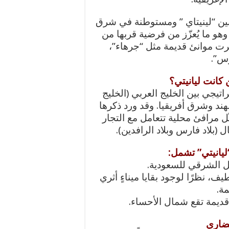
بين “لينيتاي ” ومستوطنة في شرق
هو ما يُعزّز من فرضية قربها من
ت موانئ قديمة مثل “جرهاء”،
وس”.
 كانت ليانيتي؟
اتيجي بين الخليج العربي (الخليج
هند وشرق أفريقيا. وقد ورد ذكرها
 مرافئ محلية تتعامل مع التجار
 (بلاد فارس وبلاد الرافدين).
ليانيتي” تشمل:
ل الشرقي للسعودية.
يف، نظرًا لوجود بقايا ميناءٍ أثري
ة.
قديمة تقع شمال الأحساء.
حضاري