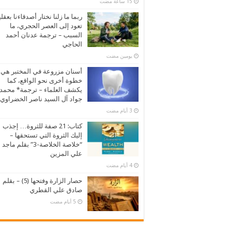
ربما ما زلنا نختار أصدقاءنا بعقلي
تعود إلى العصر الحجري، ما
السبب – ترجمة عدنان أحمد
الحاجي
‏يومين مضت
أسنان مزروعة في المختبر هي
خطوة أخرى نحو الواقع، كما
يكشف العلماء – ترجمة* محمد
جواد آل السيد ناصر الخضراوي
كتاب: 21 صفة للثروة… إجذب
إليك الثروة التي تستحقها –
“خلاصة الخلاصة-3” بقلم ماجد
علي المزين
حصار الزارة وفتحها (5) – بقلم
صادق علي القطري