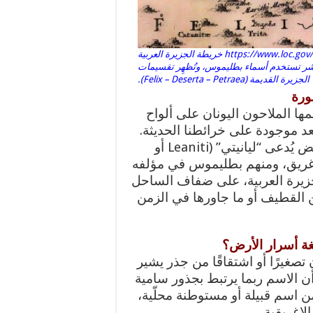
https://www.loc.gov/resource/gdcwdl.wdl_02923/?r=0.346,0.186,0.443,0.277,0 خريطة الجزيرة العربية
طة من القرن الثامن عشر تستخدم أسماء بطليموس، وتُظهِر تقسيمات
الجزيرة القديمة (Felix – Deserta – Petraea).
ورة
ها الملاحون اليونان على ألواح
تعد موجودة على خرائطنا الحديثة.
من بين تلك الأسماء، يسطع نجم موضعٍ غامض يُدعى “ليانيتي” (Leaniti أو
ن الإغريق، ومنهم بطليموس في مؤلفه
لجزيرة العربية، على ضفاف الساحل
ن القطيف أو ما جاورها في الزمن
ة أسرار الأرض؟
باليونانية (Λεανῖται) قد يكون تصغيرًا أو اشتقاقًا من جذر يشير
 الاسم ربما يرتبط بجذور سامية
 من اسم قبيلة أو مستوطنة محلّية،
لإغريقية.