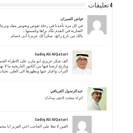
4 تعليقات
في كل مرة تأخذنا في رحلة تغوص ونغوص معك وترينا من
الضاربة في القدم نكاد نراها ونلمسها ..
يالك من بارع رائع.. شكراً لك عزيزنا أبى حسام
Sadiq Ali AlQatari
الف شكر عزيزي ابو مازن على الاطراء الجم
وتاريخ ارضنا فيها من الكنوز التاريخية ما ل
التراب واغبار عنها ويظهرها الى العلن. تحيا
عبدالرسول الغريافي
اثراء متجدد لاجف مدادك
Sadiq Ali AlQatari
العين لا تعلا على الحاجب اخي العزيز ابا مح