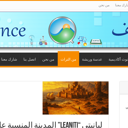
رك معنا
من نحن
وث أكاديمية
عدسة وريشة
من التراث
من نحن
اتصل بنا
شارك معنا
ص
ليانيتي “Leaniti” المدينة