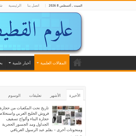
اتصل بنا
الرئيسية
شا
السبت , أغسطس 8 2026
المقالات العلمية
أخبار علمية
بح
الأخيرة
الأشهر
تعليقات
الوسوم
تاريخ نحت المكعبات من حجارة
فروش الخليج العربي واستخلا
حجارة البناء وألواح تسقيف
الجداول ومد الجسور الحجرية
ومنحوتات أخرى – بقلم عبد الرسول الغريافي