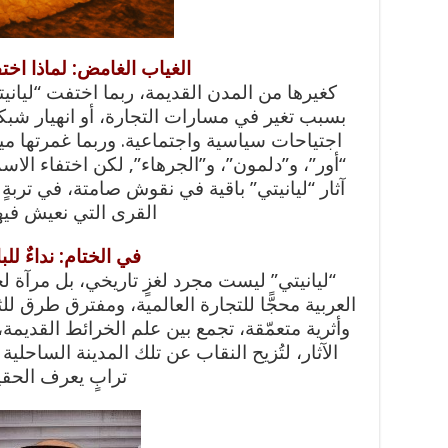
الغياب الغامض: لماذا اخت
كغيرها من المدن القديمة، ربما اختفت “ليانيت
بسبب تغير في مسارات التجارة، أو انهيار شب
اجتياحات سياسية واجتماعية. وربما غمرتها مي
“أور”، و”دلمون”، و”الجرهاء”, لكن اختفاء الاسم
آثار “ليانيتي” باقية في نقوش صامتة، في تربةٍ 
القرى التي نعيش فيها
في الختام: نداءٌ للب
“ليانيتي” ليست مجرد لغزٍ تاريخي، بل مرآة ل
العربية محجًّا للتجارة العالمية، ومفترق طرق لل
وأثرية متعمّقة، تجمع بين علم الخرائط القديمة،
الآثار، لتُزيح النقاب عن تلك المدينة الساحل
ترابٍ يعرف الحقي