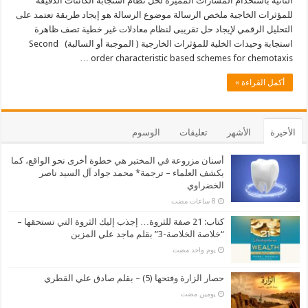
الثانية باستخدام المسارات المميزة لحل نظام استجابة الكائنات الدقيقة
للمؤثرات الخاجية ملخص الرسالة موضوع الرسالة هو إيجاد طريقة تعتمد على
التحليل الرقمي لإيجاد حل تقريبى لنظام معادلات غير خطية تصف ظاهرة
استجابة وحيدات الخلية للمؤثرات الخارجية ( الموجبة أو السالبة) Second
order characteristic based schemes for chemotaxis …
أكمل القراءة »
الأخيرة
الأشهر
تعليقات
الوسوم
أسنان مزروعة في المختبر هي خطوة أخرى نحو الواقع، كما
يكشف العلماء – ترجمة* محمد جواد آل السيد ناصر
الخضراوي
كتاب: 21 صفة للثروة… إجذب إليك الثروة التي تستحقها –
“خلاصة الخلاصة-3” بقلم ماجد علي المزين
‏يوم واحد مضت
حصار الزارة وفتحها (5) – بقلم صادق علي القطري
‏يومين مضت