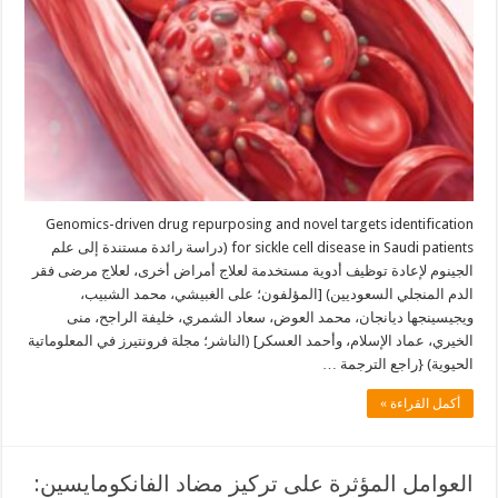
Genomics-driven drug repurposing and novel targets identification
for sickle cell disease in Saudi patients (دراسة رائدة مستندة إلى علم
الجينوم لإعادة توظيف أدوية مستخدمة لعلاج أمراض أخرى، لعلاج مرضى فقر
الدم المنجلي السعوديين) [المؤلفون؛ على الغبيشي، محمد الشبيب،
ويجيسينجها ديانجان، محمد العوض، سعاد الشمري، خليفة الراجح، منى
الخيري، عماد الإسلام، وأحمد العسكر] (الناشر؛ مجلة فرونتيرز في المعلوماتية
الحيوية) {راجع الترجمة …
أكمل القراءة »
العوامل المؤثرة على تركيز مضاد الفانكومايسين: