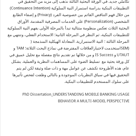
تكاملي جديد. في الورقة البحثية الثالثة نذهب إلى مزيد من التحقيق في
التطبيقات البنكية بدراسة استمرار النية السلوكية (Continuance Intention)
من خلال فهم التناقض القائم بين خصوصية الفرد (Privacy) و إضفاء الطابع
الشخصي (Personalization) على الخدمات المصرفية المقدمة. الأوراق
البحثية الثلاث تعكس منظومة متتالية تبدأ بالمرحلة الأولى بفهم النية السلوكية
للتطبيقات البنكية، ثم النظر في المرحلة الثانية؛ الاستخدام الفعلي، وتنتهي مع
المرحلة الثالثة ؛ النية الاستمرارية. المعادلة الهيكلية المنذمجة (
(SEMاستخدمت لاختبارالعلاقات المفترضة في نماذج البحث الثلاثة؛ TAM و
UTAUT و IS Success و من خلالها تم تقديم نتائج مفصلة مع تحليل عميق في
كل ورقة بحثية مع تسليط الضوء على المساهمات النظرية والعملية. بشكل
عام، هذه الأطروحة تكشف عن عوامل مهة و ذات صلة وثيقة لكن لم يتم
التحقيق فيها في سياق النظريات الموجودة و بالتالي وظفت لفحص تأثيرها
على سلوك المستخدم للتطبيقات البنكية.
PhD Dissertation_UNDERSTANDING MOBILE BANKING USAGE
BEHAVIOR A MULTI-MODEL PERSPECTIVE