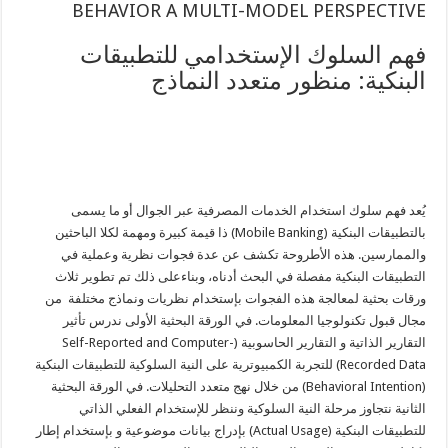
BEHAVIOR A MULTI-MODEL PERSPECTIVE
فهم السلوك الإستخدامي للتطبيقات
البنكية: منظور متعدد النماذج
يُعد فهم سلوك استخدام الخدمات المصرفية عبر الجوال أو ما يسمى
بالتطبيقات البنكية (Mobile Banking) ذا قيمة كبيرة ومهمة لكلا الباحثين
والممارسين. هذه الأطروحة تكشف عن عدة فجوات نظرية وعملية في
التطبيقات البنكية مفصلة في البحث أدناه، وبناءعلى ذلك تم تطوير ثلاث
ورقات بحثية لمعالجة هذه الفجوات بإستخدام نظريات ونماذج مختلفة من
مجال قبول تكنولوجيا المعلومات. في الورقة البحثية الأولى ندرس تأثير
التقارير الذاتية و التقارير الحاسوبية (Self-Reported and Computer-
Recorded Data) للتجربة الكمبيوترية على النية السلوكية للتطبيقات البنكية
(Behavioral Intention) من خلال نهج متعدد التحليلات. في الورقة البحثية
الثانية نتجاوز مرحلة النية السلوكية وننظر للإستخدام الفعلي الذاتي
للتطبيقات البنكية (Actual Usage) بإدراج بيانات موضوعية و بإستخدام إطار