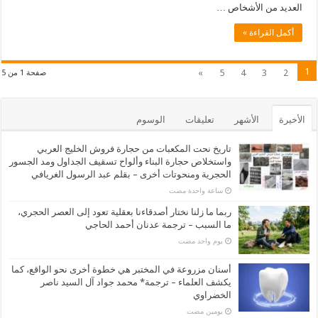
العديد من الأشخاص …
أكمل القراءة »
1
»
5
4
3
2
صفحة 1 من 5
الأخيرة
الأشهر
تعليقات
الوسوم
تاريخ نحت المكعبات من حجارة فروش الخليج العربي
واستخلاص حجارة البناء وألواح تسقيف الجداول ومد الجسور
الحجرية ومنحوتات أخرى – بقلم عبد الرسول الغريافي
‏ساعة واحدة مضت
ربما ما زلنا نختار أصدقاءنا بعقلية تعود إلى العصر الحجري،
ما السبب – ترجمة عدنان أحمد الحاجي
‏يوم واحد مضت
أسنان مزروعة في المختبر هي خطوة أخرى نحو الواقع، كما
يكشف العلماء – ترجمة* محمد جواد آل السيد ناصر
الخضراوي
‏يومين مضت