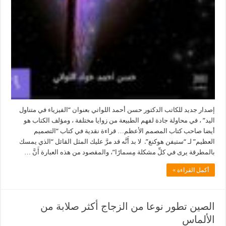
إصدار جديد للكاتب الدكتور حسن أحمد اللواتي بعنوان “الفيزياء في متناول
اليد” ، في محاولة جادة لفهم الطبيعة من زوايا مختلفة ، ومؤلف الكتاب هو
أيضا صاحب كتاب المصمم الأعظم… قراءة نقدية في كتاب “التصميم
العظيم” لـ “ستيفن هوكنغ”. لا بد أَنَّه قد مرَّ عليك المثل القائل “الذي يمسك
بالمطرقة يرى في كلِّ مشكلة مِسمارًا”، والمقصود من هذه العبارة أَنَّ …
أكمل القراءة »
الصين تطور نوعا من الزجاج أكثر صلابة من
الألماس