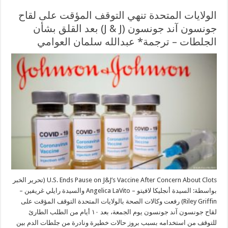
الولايات المتحدة تنهي التوقف المؤقت على لقاح
جونسون آند جونسون (J & J) بعد القلق بشأن
الجلطات – ترجمة* عبدالله سلمان العوامي
U.S. Ends Pause on J&J’s Vaccine After Concern About Clots (تحرير الخبر
بواسطة: السيدة أنجليكا لافيتو – Angelica LaVito والسيدة رايلي غريفين –
Riley Griffin) رفعت وكالات الصحة بالولايات المتحدة التوقف المؤقت على
لقاح جونسون آند جونسون يوم الجمعة، بعد ١٠ أيام من الطلب الطارئ
للتوقف من استخدامه بسبب بروز حالات خطيرة ونادرة من جلطات الدم بين