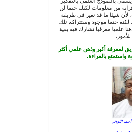
سمى بالنموذج العلمي بالتفكير
 الكثير مما قرأته من معلومات لكنك حتما لن
 لأن شيئا ما قد تغير في طريقة
ر، لكنه حتما موجود وستتراكم تلك
نا علميا معرفيا تشارك فيه بقية
لأمور.
يق لمعرفة أكبر وذهن علمي أكثر
 واستمتع بالقراءة.
حمد اللواتي