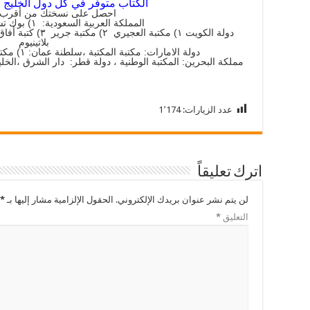
الكتاب متوفر في كل دول الخليج وا
احصل على نسختك من أقرب م
المملكة العربية السعودية: ١) بوك تشينو ٢) كتابك لبابك
بلاتينيوم
دولة الامارات: مكتبة المكتبة ،سلطنة عمان: ١) مكتبة روازن ٢) مكتبة قراءة المعرفة
مملكة البحرين: المكتبة الوطنية ، دولة قطر: دار الشرق ،الخلي
عدد الزيارات:
1٬174
اترك تعليقاً
لن يتم نشر عنوان بريدك الإلكتروني.
الحقول الإلزامية مشار إليها بـ
*
التعليق
*