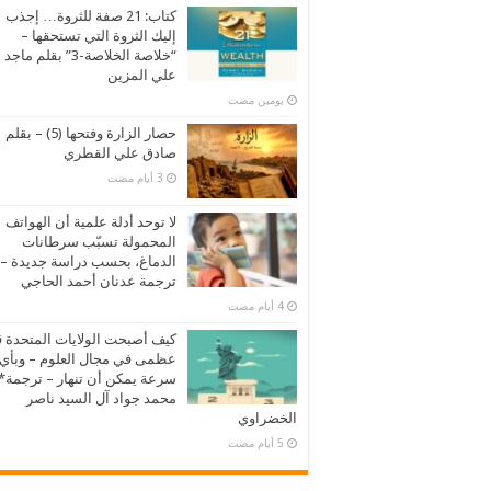
كتاب: 21 صفة للثروة… إجذب
إليك الثروة التي تستحقها –
“خلاصة الخلاصة-3” بقلم ماجد
علي المزين
‏يومين مضت
حصار الزارة وفتحها (5) – بقلم
صادق علي القطري
لا توحد أدلة علمية أن الهواتف
المحمولة تسبّب سرطانات
الدماغ، بحسب دراسة جديدة –
ترجمة عدنان أحمد الحاجي
كيف أصبحت الولايات المتحدة 
عظمى في مجال العلوم – وبأي
سرعة يمكن أن تنهار – ترجمة*
محمد جواد آل السيد ناصر
الخضراوي