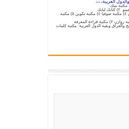
لدول العربية، ،،،
كتبة منك:
دولة الكويت ١) مكتبة العجيري ٢) مكتبة جرير ٣) كتبة أفاق ٤) مكتبة صوفيا ٤) مكتبة تكوين ٥) مكتبة
ج والعراق وبقية الدول العربية: مكتبة كلمات