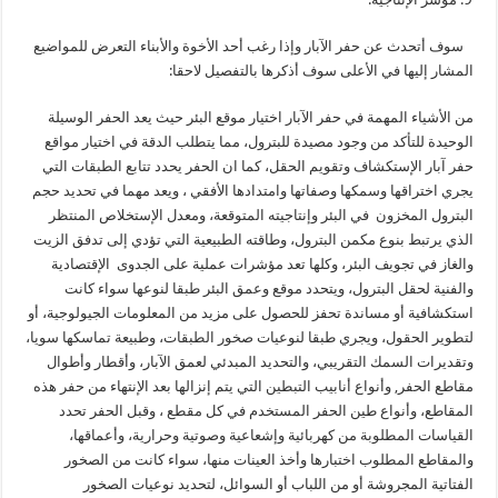
سوف أتحدث عن حفر الآبار وإذا رغب أحد الأخوة والأبناء التعرض للمواضيع
المشار إليها في الأعلى سوف أذكرها بالتفصيل لاحقا:
من الأشياء المهمة في حفر الآبار اختيار موقع البئر حيث يعد الحفر الوسيلة
الوحيدة للتأكد من وجود مصيدة للبترول، مما يتطلب الدقة في اختيار مواقع
حفر آبار الإستكشاف وتقويم الحقل، كما ان الحفر يحدد تتابع الطبقات التي
يجري اختراقها وسمكها وصفاتها وامتدادها الأفقي ، ويعد مهما في تحديد حجم
البترول المخزون في البئر وإنتاجيته المتوقعة، ومعدل الإستخلاص المنتظر
الذي يرتبط بنوع مكمن البترول، وطاقته الطبيعية التي تؤدي إلى تدفق الزيت
والغاز في تجويف البئر، وكلها تعد مؤشرات عملية على الجدوى الإقتصادية
والفنية لحقل البترول، ويتحدد موقع وعمق البئر طبقا لنوعها سواء كانت
استكشافية أو مساندة تحفز للحصول على مزيد من المعلومات الجيولوجية، أو
لتطوير الحقول، ويجري طبقا لنوعيات صخور الطبقات، وطبيعة تماسكها سويا،
وتقديرات السمك التقريبي، والتحديد المبدئي لعمق الآبار، وأقطار وأطوال
مقاطع الحفر, وأنواع أنابيب التبطين التي يتم إنزالها بعد الإنتهاء من حفر هذه
المقاطع، وأنواع طين الحفر المستخدم في كل مقطع ، وقبل الحفر تحدد
القياسات المطلوبة من كهربائية وإشعاعية وصوتية وحرارية، وأعماقها،
والمقاطع المطلوب اختبارها وأخذ العينات منها، سواء كانت من الصخور
الفتاتية المجروشة أو من اللباب أو السوائل، لتحديد نوعيات الصخور