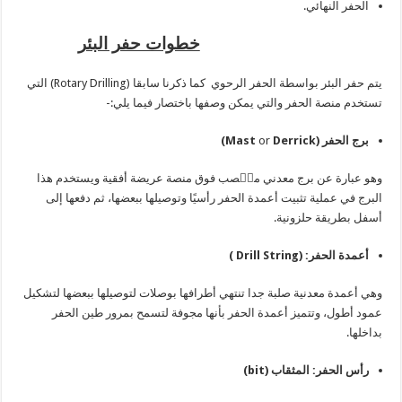
الحفر النهائي.
خطوات حفر البئر
يتم حفر البئر بواسطة الحفر الرحوي كما ذكرنا سابقا (Rotary Drilling) التي
تستخدم منصة الحفر والتي يمكن وصفها باختصار فيما يلي:-
برج الحفر (
Derrick
or
Mast
)
وهو عبارة عن برج معدني منٙصب فوق منصة عريضة أفقية ويستخدم هذا
البرج في عملية تثبيت أعمدة الحفر رأسيًا وتوصيلها ببعضها، ثم دفعها إلى
أسفل بطريقة حلزونية.
أعمدة الحفر: (
Drill String
)
وهي أعمدة معدنية صلبة جدا تنتهي أطرافها بوصلات لتوصيلها ببعضها لتشكيل
عمود أطول، وتتميز أعمدة الحفر بأنها مجوفة لتسمح بمرور طين الحفر
بداخلها.
رأس الحفر: المثقاب (
bit
)