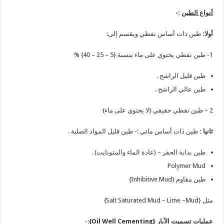
أنواع الطين
:-
أولا:
طين ذات أساس نفطي ويقسم إلى:
1- طين نفطي يحتوي على ماء بنسبة {5 – 25 – 40} %
طين قليل الراشح .
طين عالي الراشح .
2 – طين نفطي حقيقي {لا يحتوي على ماء}
ثانيا :
طين ذات أساس مائي :- طين قليل المواد الصلبة .
طين بداية الحفر – (عادة الماء والبنتونايت) .
Polymer Mud
طين مقاوم {Inhibitive Mud}
مثل {Salt Saturated Mud – Lime –Mud}
عمليات تسميت الآبار {
Oil Well Cementing
}
:-