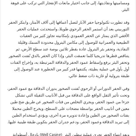
ومساميتها ونفاذيتها، إلى جانب اختيار مانعات الإنفجار التي تركب على فوهة
البئر.
وقد تطورت تكنولوجيا حفر الآبار لتصل أعماقها إلى آلاف الأمتار، وابتكر الحفر
التوربيني بعد أن استمر الحفر الرحوي طويلا، واستحدثت عمليات الحفر
الأفقي الذي يمتاز عن الحفر العمودي بإمكانيته تجاوز كثير من العقبات
الطبيعية والعمرانية للوصول إلى مكامن البترول محدودة السمك وقليلة
النفاذية، وتحفر بئر البترول عادة بقطر ثلاثين بوصة عند سطح الأرض، ثم
يتناقص قطرها تدريجيا كلما تعمقت البئر، وإذا كان الحفر بالدق تُفتت الصخور
وتحفر البئر برفع وإسقاط عمود الحفر والدقاقة المرتبطة به، وإخراج الفتات
أول بأول في عملية بطيئة، يكتنفها قدر كبير من الخطورة عند الوصول إلى
طبقة بترولية أو غازية ذات ضغط عالي.
وفي الحفر الدوراني أو الرحوي تُفتت الصخور بدوران الدقاقة مع عمود الحفر،
وتحت تأثير الثقل الواقع على الدقاقة من قبل الأنابيب الثقيلة التي تشكل
جزءا من عمود الحفر، ويجري التخلص من فتات الصخور عن طريق ضخ طين
معين في أنابيب الحفر بواسطة مضخات على السطح، ويخرج الطين محملا
بفتات الصخور من الطين وإعادة تدويره مرة أخرى، ويؤدي استخدام الطين
إلى تبريد الدقاقة وعمود الحفر، ودعم جدران الحفر بتكوين طبقة طينية عليها.
وبعد انتهاء الحفر تجري عملية تبطين البئر (Well Casing) بإدخال أسطوانة