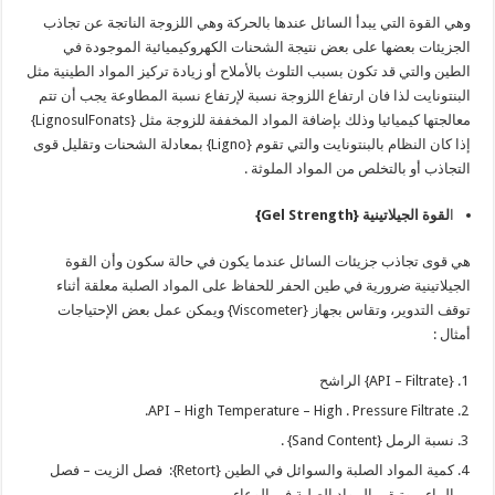
وهي القوة التي يبدأ السائل عندها بالحركة وهي اللزوجة الناتجة عن تجاذب
الجزيئات بعضها على بعض نتيجة الشحنات الكهروكيميائية الموجودة في
الطين والتي قد تكون بسبب التلوث بالأملاح أو زيادة تركيز المواد الطينية مثل
البنتونايت لذا فان ارتفاع اللزوجة نسبة لإرتفاع نسبة المطاوعة يجب أن تتم
معالجتها كيميائيا وذلك بإضافة المواد المخففة للزوجة مثل {LignosulFonats}
إذا كان النظام بالبنتونايت والتي تقوم {Ligno} بمعادلة الشحنات وتقليل قوى
التجاذب أو بالتخلص من المواد الملوثة .
ا
لقوة الجيلاتينية {
Gel Strength
}
هي قوى تجاذب جزيئات السائل عندما يكون في حالة سكون وأن القوة
الجيلاتينية ضرورية في طين الحفر للحفاظ على المواد الصلبة معلقة أثناء
توقف التدوير، وتقاس بجهاز {Viscometer} ويمكن عمل بعض الإحتياجات
أمثال :
{API – Filtrate} الراشح
API – High Temperature – High . Pressure Filtrate.
نسبة الرمل {Sand Content} .
كمية المواد الصلبة والسوائل في الطين {Retort}: فصل الزيت – فصل
الماء – وتبقى المواد الصلبة في الوعاء .