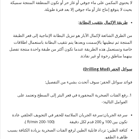
لا يحتوي المكمن على ماء جوفي أو غاز حر أو تكون المنطقة المنتجة سميكة
بحيث لا يتوقع إنتاج غاز أو ماء جوفي إلا بعد فترة طويلة.
طريقة الإكمال بتثقيب البطانة
:
من الطرق الشائعة لإكمال الآبار هو تنزيل البطانة الإنتاجية إلى قعر الطبقة
المنتجة ثم تبطينها بالإسمنت وبعدها يتم تثقيب البطانة باستعمال اطلاقات
خاصة وتستعمل هذه الطريقة عندما تكون أكثر من طبقة واحدة منتجة تفصل
بينهما مناطق رخوة أو غير نفاذة.
سوائل
الحفر
(
Drilling Mud
)
فوائد سوائل الحفر: سوف أتحدث بشيء من التفصيل:
رفع الفتات الصخرية المحفورة في قعر البئر إلى السطح وتعتمد على
العوامل التالية:-
سرعة الجريان:سرعة الجريان الملائمة للحفر في التجويف الحلقي عادة
تكون بين 100 و 200 قدم لكل دقيقة (100-200 ft/min ).
كثافة الطين: تزداد قابلية الطين لرفع الفتات الصخرية بزيادة الكثافة بسبب
ظاهرة الطفو.