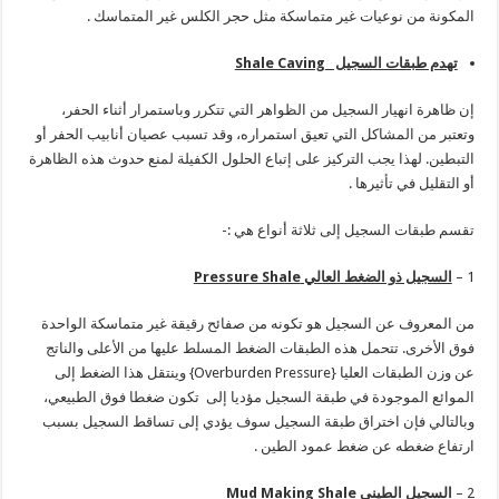
المكونة من نوعيات غير متماسكة مثل حجر الكلس غير المتماسك .
تهدم طبقات السجيل
Shale Caving
إن ظاهرة انهيار السجيل من الظواهر التي تتكرر وباستمرار أثناء الحفر،
وتعتبر من المشاكل التي تعيق استمراره، وقد تسبب عصيان أنابيب الحفر أو
التبطين. لهذا يجب التركيز على إتباع الحلول الكفيلة لمنع حدوث هذه الظاهرة
أو التقليل في تأثيرها .
تقسم طبقات السجيل إلى ثلاثة أنواع هي :-
1 –
السجيل ذو الضغط العالي
Pressure Shale
من المعروف عن السجيل هو تكونه من صفائح رقيقة غير متماسكة الواحدة
فوق الأخرى. تتحمل هذه الطبقات الضغط المسلط عليها من الأعلى والناتج
عن وزن الطبقات العليا {Overburden Pressure} وينتقل هذا الضغط إلى
الموائع الموجودة في طبقة السجيل مؤديا إلى تكون ضغطا فوق الطبيعي،
وبالتالي فإن اختراق طبقة السجيل سوف يؤدي إلى تساقط السجيل بسبب
ارتفاع ضغطه عن ضغط عمود الطين .
2 –
السجيل الطيني
Mud Making Shale