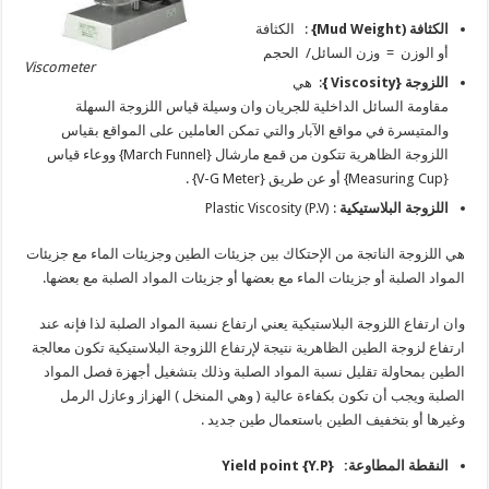
الكثافة (Mud Weight}
: الكثافة
أو الوزن = وزن السائل/ الحجم
Viscometer
اللزوجة {Viscosity }
: هي
مقاومة السائل الداخلية للجريان وان وسيلة قياس اللزوجة السهلة
والمتيسرة في مواقع الآبار والتي تمكن العاملين على المواقع بقياس
اللزوجة الظاهرية تتكون من قمع مارشال {March Funnel} ووعاء قياس
{Measuring Cup} أو عن طريق {V-G Meter} .
اللزوجة البلاستيكية
: (Plastic Viscosity (P.V
هي اللزوجة الناتجة من الإحتكاك بين جزيئات الطين وجزيئات الماء مع جزيئات
المواد الصلبة أو جزيئات الماء مع بعضها أو جزيئات المواد الصلبة مع بعضها.
وان ارتفاع اللزوجة البلاستيكية يعني ارتفاع نسبة المواد الصلبة لذا فإنه عند
ارتفاع لزوجة الطين الظاهرية نتيجة لإرتفاع اللزوجة البلاستيكية تكون معالجة
الطين بمحاولة تقليل نسبة المواد الصلبة وذلك بتشغيل أجهزة فصل المواد
الصلبة ويجب أن تكون بكفاءة عالية ( وهي المنخل ) الهزاز وعازل الرمل
وغيرها أو بتخفيف الطين باستعمال طين جديد .
النقطة المطاوعة: {
Yield point {Y.P