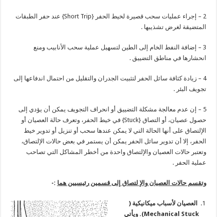
2 – إجراء عمليات سحب قصيرة لخيط الحفر {Short Trip} عند حفر الطبقات
المتضيقة لغرض تشذيبها .
3 – إضافة النفط الخام إلى الطين لتسهيل عملية سحب الأنابيب ومنع
انحشارها في مناطق التضييق .
4 – زيادة كثافة سائل الحفر لتثبيت الجدران والتقليل من احتمال اندفاعها إلى
تجويف البئر .
5 – إن عدم معالجة مشكلة التضييق أو انحراف التجويف يمكن أن يؤدي إلى
حصول عصيان، أو التصاق {Stuck} في خيط الحفر، وتعرف حالة العصيان أو
الإلتصاق على أنها الحالة التي لا يمكن عندها سحب أو تنزيل أو تدوير خيط
الحفر، إلا أن تدوير سائل الحفر يمكن أن يستمر في بعض حالات الإلتصاق،
وتعتبر حالات العصيان والإلتصاق واحدة من أخطر المشاكل التي تصاحب
عملية الحفر .
وتقسم حالات العصيان والإ لتصاق إلى قسمين رئيسيين هما
:-
العصيان لأسباب ميكانيكية (
Mechanical Stuck
). ويأتي