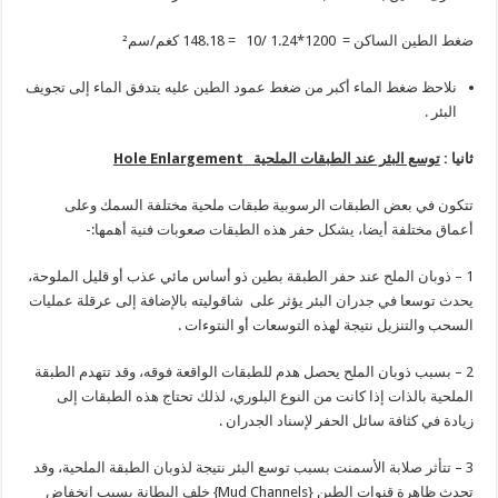
ضغط الطين الساكن = 1200*1.24 /10 = 148.18 كغم/سم²
نلاحظ ضغط الماء أكبر من ضغط عمود الطين عليه يتدفق الماء إلى تجويف
البئر .
ثانيا :
توسع البئر عند الطبقات الملحية
Hole Enlargement
تتكون في بعض الطبقات الرسوبية طبقات ملحية مختلفة السمك وعلى
أعماق مختلفة أيضا، يشكل حفر هذه الطبقات صعوبات فنية أهمها:-
1 – ذوبان الملح عند حفر الطبقة بطين ذو أساس مائي عذب أو قليل الملوحة،
يحدث توسعا في جدران البئر يؤثر على شاقوليته بالإضافة إلى عرقلة عمليات
السحب والتنزيل نتيجة لهذه التوسعات أو النتوءات .
2 – بسبب ذوبان الملح يحصل هدم للطبقات الواقعة فوقه، وقد تتهدم الطبقة
الملحية بالذات إذا كانت من النوع البلوري، لذلك تحتاج هذه الطبقات إلى
زيادة في كثافة سائل الحفر لإسناد الجدران .
3 – تتأثر صلابة الأسمنت بسبب توسع البئر نتيجة لذوبان الطبقة الملحية، وقد
تحدث ظاهرة قنوات الطين {Mud Channels} خلف البطانة بسبب انخفاض