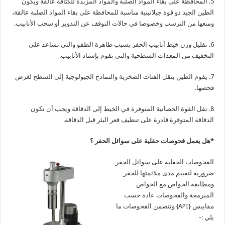
5. المحافظة على بقاء المواد الصلبة والمواد المزبدة للكثافة عالقة ويكون
الطين الجيد ذو قوة جيلاتينية مناسبة للمحافظة على بقاء المواد الصلبة عالقة،
ومنعها من الترسب وخصوصا في حالات التوقف عن التدوير أو سحب الأنابيب.
6. تقليل وزن خيط أنابيب الحفر بسبب ظاهرة الطفو والتي تساعد على
التخفيف من المعدات السطحية والتي تقوم بإسناد الأنابيب.
7. يقوم الطين بنقل الفتات الصخرية والنماذج الجيولوجية إلى السطح لغرض
فحصها.
8. نقل القوة الحصانية المتوفرة في الخيط إلى الدقاقة ويجب أن تكون
الدقاقة المتوفرة قادرة على تنظيف قعر البئر قبل الدقاقة.
*هل يعمل فحوصات حقلية على سوائل الحفر ؟
الفحوصات الحقلية على سوائل الحفر
ضرورية لتقييم مدى ملائمتها للحفر
ومطابقة الخواص مع الخواص
المبرمجة والفحوصات عادة حسب
مقاييس {API} وتتضمن الفحوصات ما
يلي :-