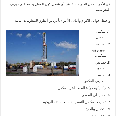
في الآخر ألتمس العذر مسبقا عن أي تقصير كون المقال يعتمد على خبرتي
المتواضعة.
وأحيط أخواني الكرام وأبنائي الأعزاء بأنني لن أتطرق للمعلومات التالية:-
المكمن
النفطي.
الطبيعة
الجيولوجية
للمكمن.
خصائص
الصخور.
الضغط
الطبيعي للمكمن.
ميكانيكية حركة النفط داخل المكمن.
الاحتياطي النفطي.
تصنيف المكامن النفطية حسب الفائدة الربحية.
التكسير والدمج.
مؤشر الإنتاجية.