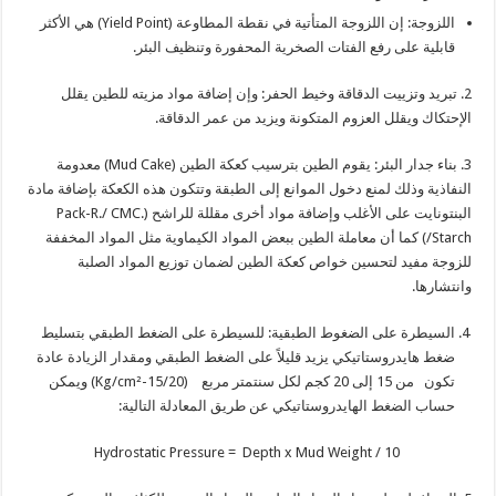
اللزوجة: إن اللزوجة المتأتية في نقطة المطاوعة (Yield Point) هي الأكثر
قابلية على رفع الفتات الصخرية المحفورة وتنظيف البئر.
2. تبريد وتزييت الدقاقة وخيط الحفر: وإن إضافة مواد مزيته للطين يقلل
الإحتكاك ويقلل العزوم المتكونة ويزيد من عمر الدقاقة.
3. بناء جدار البئر: يقوم الطين بترسيب كعكة الطين (Mud Cake) معدومة
النفاذية وذلك لمنع دخول الموانع إلى الطبقة وتتكون هذه الكعكة بإضافة مادة
البنتونايت على الأغلب وإضافة مواد أخرى مقللة للراشح (Pack-R./ CMC.
Starch/) كما أن معاملة الطين ببعض المواد الكيماوية مثل المواد المخففة
للزوجة مفيد لتحسين خواص كعكة الطين لضمان توزيع المواد الصلبة
وانتشارها.
السيطرة على الضغوط الطبقية: للسيطرة على الضغط الطبقي بتسليط
ضغط هايدروستاتيكي يزيد قليلاً على الضغط الطبقي ومقدار الزيادة عادة
تكون من 15 إلى 20 كجم لكل سنتمتر مربع (15/20-Kg/cm²) ويمكن
حساب الضغط الهايدروستاتيكي عن طريق المعادلة التالية:
10 / Hydrostatic Pressure = Depth x Mud Weight