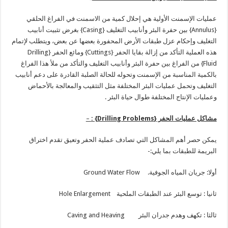
عمليات الإسمنت الأولية هي إحلال كمية من الاسمنت في الفراغ الحلقي
{Annulus} بين حفرة البئر وأنابيب التغليف {Casing} بغرض تثبيت أنابيب
التغليف وإحكام عزل طبقات الأرض المحفورة بعضها عن بعض، ويتطلب لإتمام
هذه العملية التأكد من إزالة بقايا الحفر {Cuttings} ومائع الحفر {Drilling
Fluid} من الفراغ بين حفرة البئر وأنابيب التغليف والتأكد من ملأ هذا الفراغ
بالكمية المناسبة من الإسمنت وتحوله للحالة الصلبة القادرة على دعم أنابيب
التغليف وتحمل عمليات البئر المختلفة مثل التثقيب والمعالجة بالأحماض
وعمليات الإنتاج المختلفة طوال حياة البئر .
مشاكل عمليات الحفر {
Drilling Problems
} :
–
يمكن حصر أهم المشاكل التي تصادف عملية الحفر وتعيق تقدم اختراق
البريمة للطبقات بما يلي:-
أولا: جريان المياه الجوفية. Ground Water Flow
ثانيا : توسع البئر عند الطبقات الملحية Hole Enlargement
ثالثا : تكهف وهدم جدران البئر Caving and Heaving