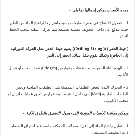
وهذه الأسباب يمكن إجمالها بما يلي
:-
1 – حصول الانتفاخ في بعض الطبقات بسبب امتزازها لراشح الماء من الطين،
حيث تندفع إلى داخل التجويف مسببة تضييقه مما يعرقل عملية سحب الخيط
الحفر .
( خيط الحفر ) ((
Drilling String
))
يقوم خيط الحفر بنقل الحركة الدورانية
إلى الحافرة وكذلك يقوم بنقل سائل الحفر إلى البئر
.
2 – الهدم أثناء الحفر بسبب نتوءات وعوارض {Bridges} تعيق سحب أو تنزيل
الأنابيب.
3 – التحرك اللدن لبعض الطبقات المتميئة مثل الطبقات الملحية وبعض
الطبقات الطينية {Marl} إلى داخل البئر مسببة عوارض تعيق عمليات إنزال أو
سحب الأنابيب .
ويمكن معالجة الأسباب المؤدية إلى حصول التضييق بالطرق الآتية
:-
1 – تقليل راشح الماء إلى أقل المعدلات الممكنة خاصة عند اختراق الطبقات
ذات الطبيعة. المتميئة .