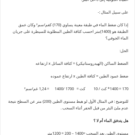
على سبيل المثال :-
إذا كان ضغط الماء في طبقة معينة يساوي {170} كغم/سم² وكان عمق
الطبقة هو {1400}متر احسب كثافة الطين المطلوبة للسيطرة على جريان
الماء الجوفي؟
الحل:
الضغط الساكن {الهيدروستاتيكي} = كثافة السائل x ارتفاعه
ضغط عمود الطين = كثافة الطين x ارتفاع عموده
170 = 1400* كث / 10 كث = 1700 /1400 = 1,24 غم/سم²
للتوضيح : في المثال الأول لو هبط مستوى الطين {200} متر عن السطح نتيجة
عدم ملئ البئر من قبل الحفر أثناء السحب .
هل يتدفق الماء أم لا ؟
مستوى الطين بعد السحب =1400 – 200 = 1200متر