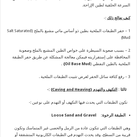
السرعة الحلقية لطين الإزاحة.
كيف نعالج ذلك
:-
1 – حفر الطبقات الملحية بطين ذو أساس مائي مشبع بالملح {Salt Saturated
Mud}
2 – بسبب صعوبة السيطرة على خواص الطين المشبع بالملح وصعوبة
المحافظة على إستقراريته فيمكن معالجة المشكلة عن طريق حفر الطبقة
الملحية بالطين النفطي {
Oil Base Mud
} .
3 – رفع كثافة سائل الحفر لغرض تثبيت الطبقات الملحية .
ثالثا :
التكهف والتهدم {
Caving and Heaving
} :-
تكون الطبقات التي يحدث فيها التكهف أو التهدم على نوعين :-
الطبقة الرخوة:
Loose Sand and Gravel
وهي الطبقات التي تتكون عادة من الرمل والحصى غير المتماسك وتكون
قريبة من السطح، وقد يحدث التهدم في الطبقات الكاربونية المتشققة أو