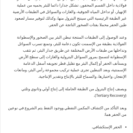
فولاذية داخل القسم المحفور، تشكل جدارا دائما للبئر يحميه من عملية
الإنهيار، أو تداخل المياه الجوفية، والغازات والسوائل في الطبقات الأرضية
غير الطبقة الرئيسية التي سينتج البترول منها، وكذلك لتوفير مسار لصعود
طين الحفر محملا بفتات الصخور الناتجة عن الحفر.
وعند الوصول إلى الطبقات المنتجة تبطن البئر بين الصخور والإسطوانة
الفولاذية بطبقة من الإسمنت تكون دعامة للبئر، وتمنع تسرب السوائل
وتداخلها من طبقات الأرض المختلفة عن طريق جدار البئر، ثم تثقب
الإسطوانة لتسمح بمرور السوائل البترولية والغازات إلى سطح الأرض
ويستأنف الحفر أو إكمال البئر مع تقليل قطر تجويفه أسفل الدعامة
الإسمنتية، وبعد التبطين تجرى عملية تركيب مجموعة رأس البئر، ومانعات
الإنفجار، واختبارها، والسماح للبئر بالإنتاج وتقدير الإنتاجية.
ويصنف إنتاج البترول من الطبقة الحاملة إلى إنتاج أولي وثانوي وثلثي
(Tertiary Recovery).
وبعد التأكد من اكتشاف المكمن النفطي ووجود النفط يتم الشروع في نوعين
من الحفر هما:
الحفر الإستكشافي.