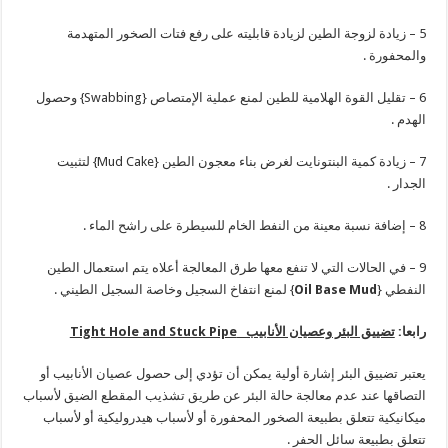
5 – زيادة لزوجة الطين لزيادة قابليته على رفع فتات الصخور المتهدمة
والمحفورة .
6 – تقليل القوة الهلامية للطين لمنع عملية الإمتصاص {Swabbing} وحصول
الهدم .
7 – زيادة كمية البنتونايت لغرض بناء معجون الطين {Mud Cake} لتثبيت
الجدار .
8 – إضافة نسبة معينة من النفط الخام للسيطرة على راشح الماء .
9 – في الحالات التي لا تنفع معها طرق المعالجة أعلاه يتم استعمال الطين
النفطي {
Oil Base Mud
} لمنع انتفاخ السجيل وخاصة السجيل الطيني .
رابعا:
تضييق البئر وعصيان الأنابيب
Tight Hole and Stuck Pipe
يعتبر تضييق البئر إشارة أولية يمكن أن تؤدي إلى حصول عصيان الأنابيب أو
التصاقها عند عدم معالجة حالة البئر عن طريق تشذيب المقطع الضيق لأسباب
ميكانيكية تتعلق بطبيعة الصخور المحفورة أو لأسباب هيدروليكية أو لأسباب
تتعلق بطبيعة سائل الحفر .