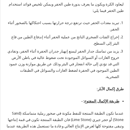
ليعاود الكرة ويكون ما يعرف بدورة طين الحفر ويمكن تلخيص فوائد استخدام
طين الحفر فيما يلي:
تبريد معدات الحفر حيث ترتفع درجة حرارتها بسبب احتكاكها بالصخور أثناء
الحفر.
إخراج الفتات الصخري الناتج من عملية الحفر أثناء إندفاع الطين من قاع
البئر إلى السطح.
يزيد من تماسك جدار الحفر ليمنع إنهيار جدران الحفرة أثناء الحفر، وتفادي
خروج الغازات أو السوائل الموجودة تحت ضغوط عالية في باطن الأرض
التي قد تؤدي إلى حالة انفجار في البئر وذلك عن طريق موازنة وزن عمود
الطين الموجود في الحفرة لضغط الغازات والسوائل في الطبقات
الصخرية.
طرق إكمال الآبار
:
طريقة الإكمال المفتوح
:
–
عندما تكون الطبقة المنتجة للنفط مكونة في صخور رملية متماسكة (Sand
Stone) أو حجر جيري (Lime Stone) فان الطبقة المنتجة تكون في قمة إنتاجها
وتبقى مفتوحة كلها لغرض الإنتاج العالي وعادة ما تستعمل هذه الطريقة عندما