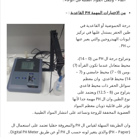
من الاختبارات المهمة
PH
القاعدية
: –
درجة الحموضية أو القاعدية في
طين الحفر يستدل عليها في تركيز
ايونات الهيدروجين والتي يعبر عنها
ب PH .
وتتراوح درجة ال PH من {0 – 14}،
محيط متعادل عندما تكون القرآة (7)
،ومن {0 – 7} محيط حامضي و {7 –
14} محيط قاعدي. وان معظم
سوائل الحفر ذات محيط قاعدي
يتراوح من {8 – 12.5} ويعتمد على
نوع الطين وان ال PH مهمة جدا لأنها
تؤثر على قابلية ذوبان معظم المواد
العضوية المخففة للزوجة وتساعد على انتشار المواد الطينية .
وان الطريقة السهلة لقياس ال PH والمعروفة حقليا تعتمد على استعمال ال
{PH – Paper} والذي يتغير لونه حسب ال PH أو عن طريق Digital PH Meter .