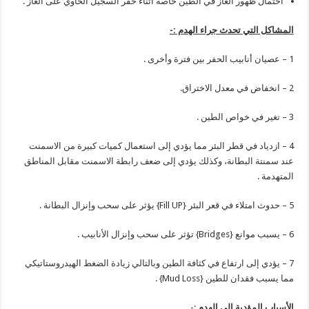
احتمال ظهور الغاز في الطين خاصة أثناء حفر السجيل الحاوي على الغاز .
المشاكل التي تحدث جراء الهدم :-
1 – عصيان أنابيب الحفر بين فترة وأخرى .
2 – انخفاض في معدل الاختراق.
3 – تغير في خواص الطين .
4 – ازدياد في قطر البئر مما يؤدي إلى استعمال كميات كبيرة من الاسمنت
عند سمنتة البطانة، وكذلك يؤدي إلى ضعف رابطة الاسمنت مقابل المناطق
المتهدمة .
5 – حدوث امتلاء في قعر البئر {Fill UP} يؤثر على سحب وإنزال البطانة .
6 – يسبب موانع {Bridges} تؤثر على سحب وإنزال الأنابيب .
7 – يؤدي إلى ارتفاع في كثافة الطين وبالتالي زيادة الضغط الهيدروستاتيكي
مما يسبب فقدان للطين {Mud Loss} .
الأسباب المؤدية إلى الهدم
:-