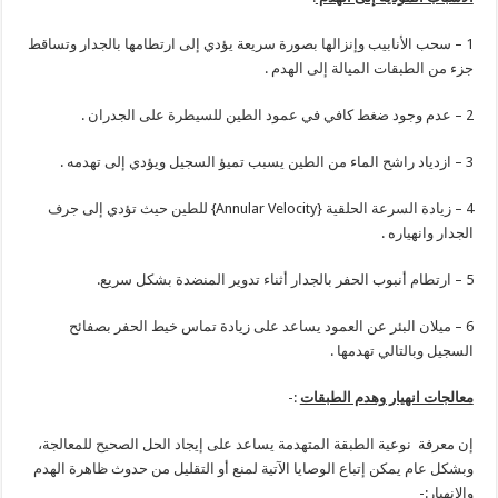
1 – سحب الأنابيب وإنزالها بصورة سريعة يؤدي إلى ارتطامها بالجدار وتساقط
جزء من الطبقات الميالة إلى الهدم .
2 – عدم وجود ضغط كافي في عمود الطين للسيطرة على الجدران .
3 – ازدياد راشح الماء من الطين يسبب تميؤ السجيل ويؤدي إلى تهدمه .
4 – زيادة السرعة الحلقية {Annular Velocity} للطين حيث تؤدي إلى جرف
الجدار وانهياره .
5 – ارتطام أنبوب الحفر بالجدار أثناء تدوير المنضدة بشكل سريع.
6 – ميلان البئر عن العمود يساعد على زيادة تماس خيط الحفر بصفائح
السجيل وبالتالي تهدمها .
معالجات انهيار وهدم الطبقات
:-
إن معرفة نوعية الطبقة المتهدمة يساعد على إيجاد الحل الصحيح للمعالجة،
وبشكل عام يمكن إتباع الوصايا الآتية لمنع أو التقليل من حدوث ظاهرة الهدم
والإنهيار:-