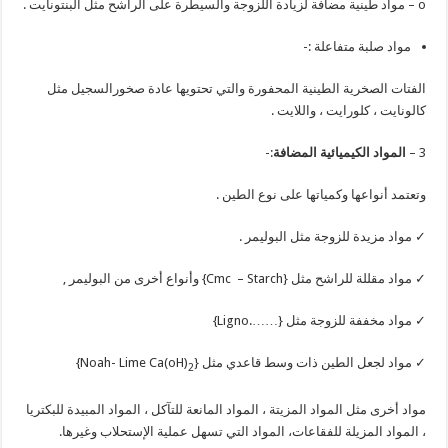
o – مواد طينية مضافة لزيادة اللزوجة والسيطرة على الراشح مثل البنتونايت .
مواد صلبة متفاعلة :-
الفتات الصخرية الطينية المحفورة والتي تحتويها عادة صخورالسجيل مثل
كالونايت ، كلورايت ، واللايت .
3 –
المواد الكيميائية المضافة
:-
وتعتمد أنواعها وكمياتها على نوع الطين .
✓ مواد مزيدة للزوجة مثل البوليمر .
✓ مواد مقللة للراشح مثل {Cmc – Starch} وأنواع أخرى من البوليمر ,
✓ مواد مخففة للزوجة مثل {…….Ligno}
✓ مواد لجعل الطين ذات وسط قاعدي مثل {Noah- Lime Ca(oH)
}
2
مواد أخرى مثل المواد المزيتة ، المواد المانعة للتآكل ، المواد المبيدة للبكتريا
، المواد المزيلة للفقاعات، المواد التي تسهل عملية الإستحلاب وغيرها.