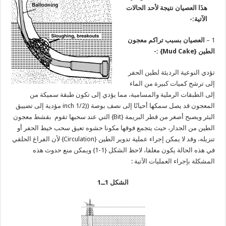
هذَا العصيان نتيجة لأحد الحالات
الآتية:-
1 –
العصيان بسبب تراكم معجون
الطين {
Mud Cake
} :-
تؤدي النوعية الرديئة لطين الحفر
إلى ترشح كميات كبيرة من الماء
إلى الطبقات الرملية والمسامية، مما يؤدي إلى تكون طبقة سميكة من
المعجون قد يصل سمكها أحيانًا إلى نصف بوصة ((1/2 inch مؤدية إلى تضييق
البئر ويصبح أصغر من قطر البريمة {Bit} التي عند سحبها تقوم بقشط معجون
الطين من الجدار، حيث يتجمع فوقها مكونا حشوه تعيق سحب خيط الحفر أو
تنزيله، وقد لا يمكن إجراء عملية تدوير الطين {Circulation} لأن الفراغ الحلقي
في هذه الحالة يكون مغلقا، لاحظ الشكل {1-1} ويمكن منع حدوث هذه
المشكلة بإجراء العمليات الآتية :
الشكل 1ــ1