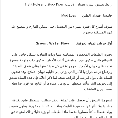
رابعا: تضييق البئر وعصيان الأنابيب Tight Hole and Stuck Pipe
خامسا : فقدان الطين Mud Loss
سوف أشرح كل فقرة بشيء من التفصيل حتى يتمكن القارئ والمطلع على
فهم المشكلة بوضوح.
أولا:
جريان المياه الجوفية:
Ground Water Flow
تحتوي الطبقات المحفورة المسامية منها وذات النفاذية بشكل خاص على
الموائع والتي تتكون من المياه في أغلب الأحيان، وتكون ذات ملوحة متغيرة
تعتمد على ذوبان الأملاح الموجودة في كل طبقة منها وعلى عمق الطبقة
وارتفاع درجة حرارتها الأمر الذي يؤدي إلى قابلية ذوبان الأملاح، وقد تحتوي
المياه على مواد كبريتية أو غازات، نتيجة لما ذكر أعلاه فإن هذه المياه تتدفق
إلى تجويف البئر بتأثير ضغطها الناتج من عمودها أو الناتج عن قوى ضاغطة
بسبب وزن الطبقات .
لمنع هذا التدفق أن يحصل، فإن عملية الحفر تتطلب استعمال طين بكثافة
مناسبة ولا تتأثر خواصه نتيجة للتلوث بماء الطبقات المحفورة، وطول عموده
يولد ضغطا ساكناً مساويا لضغط ماء الطبقات أو يزيد قليلاً وذلك لمنع تدفق
المياه الجوفية إلى داخل البئر.