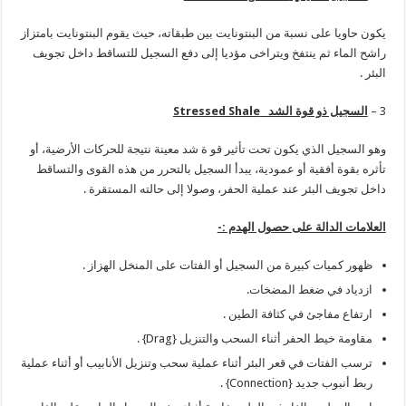
يكون حاويا على نسبة من البنتونايت بين طبقاته، حيث يقوم البنتونايت بامتزاز
راشح الماء ثم ينتفخ ويتراخى مؤديا إلى دفع السجيل للتساقط داخل تجويف
البئر .
3 –
السجيل ذو قوة الشد
Stressed Shale
وهو السجيل الذي يكون تحت تأثير قو ة شد معينة نتيجة للحركات الأرضية، أو
تأثره بقوة أفقية أو عمودية، يبدأ السجيل بالتحرر من هذه القوى والتساقط
داخل تجويف البئر عند عملية الحفر، وصولا إلى حالته المستقرة .
العلامات الدالة على حصول الهدم :-
ظهور كميات كبيرة من السجيل أو الفتات على المنخل الهزاز .
ازدياد في ضغط المضخات.
ارتفاع مفاجئ في كثافة الطين .
مقاومة خيط الحفر أثناء السحب والتنزيل {Drag} .
ترسب الفتات في قعر البئر أثناء عملية سحب وتنزيل الأنابيب أو أثناء عملية
ربط أنبوب جديد {Connection} .