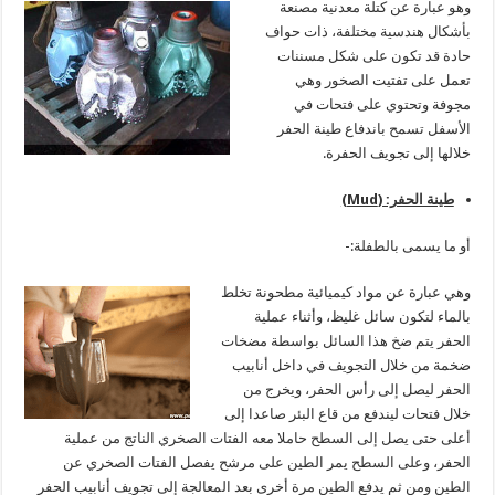
وهو عبارة عن كتلة معدنية مصنعة
بأشكال هندسية مختلفة، ذات حواف
حادة قد تكون على شكل مسننات
تعمل على تفتيت الصخور وهي
مجوفة وتحتوي على فتحات في
الأسفل تسمح باندفاع طينة الحفر
خلالها إلى تجويف الحفرة.
طينة الحفر: (
Mud
)
أو ما يسمى بالطفلة:-
وهي عبارة عن مواد كيميائية مطحونة تخلط
بالماء لتكون سائل غليظ، وأثناء عملية
الحفر يتم ضخ هذا السائل بواسطة مضخات
ضخمة من خلال التجويف في داخل أنابيب
الحفر ليصل إلى رأس الحفر، ويخرج من
خلال فتحات ليندفع من قاع البئر صاعدا إلى
أعلى حتى يصل إلى السطح حاملا معه الفتات الصخري الناتج من عملية
الحفر، وعلى السطح يمر الطين على مرشح يفصل الفتات الصخري عن
الطين ومن ثم يدفع الطين مرة أخرى بعد المعالجة إلى تجويف أنابيب الحفر