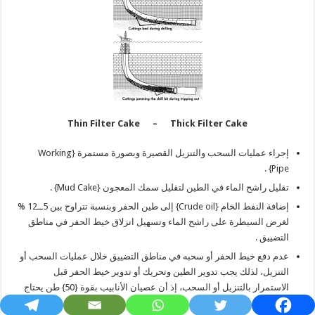
Thin Filter Cake –
Thick Filter Cake
إجراء عمليات السحب والتنزيل القصيرة وبصورة مستمرة {Working
Pipe} .
تقليل راشح الماء في الطين لتقليل سمك المعجون {Mud Cake} .
إضافة النفط الخام {Crude oil} إلى طين الحفر وبنسبة تتراوح بين 5ــ12 %
لغرض السيطرة على راشح الماء وتسهيل انزلاق خيط الحفر في مناطق
التضييق .
عدم دفع خيط الحفر أو سحبه في مناطق التضييق خلال عمليات السحب أو
التنزيل، لذلك يجب تدوير الطين وتحريك أو تدوير خيط الحفر قبل
الاستمرار بالتنزيل أو السحب، إذ أن عصيان الأنابيب بقوة {50} طن يحتاج
{150} طن لغرض تحريرها.