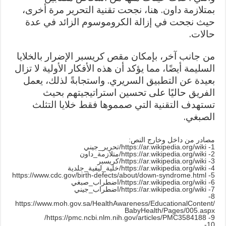
بمتلازمة داون. هنا، نجحت تقنية التحرير مرة أخرى،
حيث نجحت في إزالة الكروموسوم الزائد في عدة
حالات.
من جانب آخر، بإمكان مقص كريسبر الإضرار بالخلايا
السليمة أيضًا، مما يؤكد أن هذه الأفكار الأولية لا تزال
بعيدة عن التطبيق السريري. واستجابةً لذلك، يعمل
الفريق حاليًا على تحسين استراتيجيتهم بحيث
تستهدف التقنية التي صمموها فقط خلايا التثلث
الصبغي.
مصادر من داخل وخارج النص:
1- https://ar.wikipedia.org/wiki/تحرير_جيني
2- https://ar.wikipedia.org/wiki/متلازمة_داون
3- https://ar.wikipedia.org/wiki/كريسبر
4- https://ar.wikipedia.org/wiki/خلية_ليفية_جلدية
5- https://www.cdc.gov/birth-defects/about/down-syndrome.html
6- https://ar.wikipedia.org/wiki/اضطراب_صبغي
7- https://ar.wikipedia.org/wiki/اضطراب_جيني
8-
https://www.moh.gov.sa/HealthAwareness/EducationalContent/
BabyHealth/Pages/005.aspx
9- https://pmc.ncbi.nlm.nih.gov/articles/PMC3584188/
10-