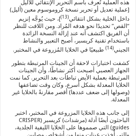
هذه العملية تُعرف باسم التحرير الإنتقائي للأليل
[عملية تعديل أو تحرير نسخة كروموسوم معين (أليل)
(13)
داخل الخلية بشكل انتقائي
]، حيث يُوجَّه إنزيم
“القص” تحديدًا نحو هدفه المُراد. ومن اللافت للنظر
أن الفريق اكتشف أنه عند إزالة النسخة الزائدة
باستخدام تقنية كريسبر، أصبح التعبير والنشاط
(14)
الجيني
طبيعيًا في الخلايا المُزروعة في المختبر.
كشفت اختبارات لاحقة أن الجينات المرتبطة بتطور
الجهاز العصبي أصبحت أكثر نشاطًا، وأن الجينات
المرتبطة بعملية الأيض تباطأت بعد التحرير. كما نمت
الخلايا المعدلة بشكل أسرع، وكان وقت تضاعفها
(وصولها إلى ضعف عددها) أقصر مقارنةً بالخلايا غير
المعدلة.
إلى جانب هذه الخلايا المزروعة في المختبر، اختبر
الباحثون أيضًا أدلة (مرشدات) كريسبر (CRISPER
guides) التي صمموها على الخلايا الليفية الجلدية،
والتي أُخذت عينات منها من أشخاص مصابين