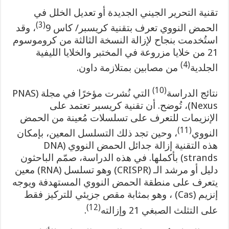
تقنية التحرير الجيني الجديدة أو تعديل الخلل في
(3)
الحمض النووي تعرف بتقنية كريسبر/ كاس 9
، وقد
استُخدمت بنجاح لإزالة النسخة الثالثة من كروموسوم
21 من خلايا مزروعة في المختبر والخلايا الليفية
(4)
الجلدية
من مصابين بمتلازمة داون.
(10)
نتائج الدراسة
التي نُشرت مؤخرًا في مجلة (PNAS
Nexus)، تُوضح. أن تقنية كريسبر تعتمد على
الإنزيمات للتعرف على تسلسلات مُعينة من الحمض
(11)
النووي
، وحين تجد ذلك التسلسل المعين، بإمكان
هذه التقنية إزالة جدائل الحمض النووي (DNA
strands) بأكملها. في هذه الدراسة، صمّم الباحثون
دليل أو مرشد الـ (CRISPR) وهو تسلسل (RNA) معين
يتعرف على منطقة الحمض النووي المستهدفة ويوجه
إنزيم (Cas) ، وهو بمثابة مقص جزيئي للتركيز فقط
(12)
على التثلث الصبغي 21 وإزالته
.