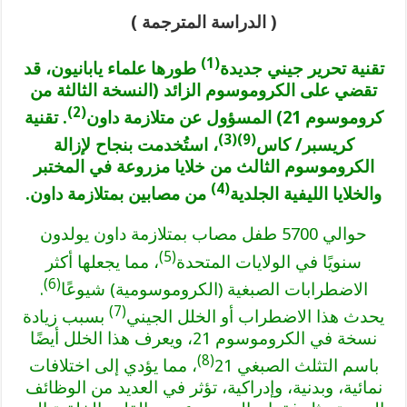
( الدراسة المترجمة )
(1)
تقنية تحرير جيني جديدة
طورها علماء يابانيون، قد
تقضي على الكروموسوم الزائد (النسخة الثالثة من
(2)
كروموسوم 21) المسؤول عن متلازمة داون
. تقنية
(9)(3)
كريسبر/ كاس
، استُخدمت بنجاح لإزالة
الكروموسوم الثالث من خلايا مزروعة في المختبر
(4)
والخلايا الليفية الجلدية
من مصابين بمتلازمة داون.
حوالي 5700 طفل مصاب بمتلازمة داون يولدون
(5)
سنويًا في الولايات المتحدة
، مما يجعلها أكثر
(6)
الاضطرابات الصبغية (الكروموسومية) شيوعًا
.
(7)
يحدث هذا الاضطراب أو الخلل الجيني
بسبب زيادة
نسخة في الكروموسوم 21، ويعرف هذا الخلل أيضًا
(8)
باسم التثلث الصبغي 21
، مما يؤدي إلى اختلافات
نمائية، وبدنية، وإدراكية، تؤثر في العديد من الوظائف