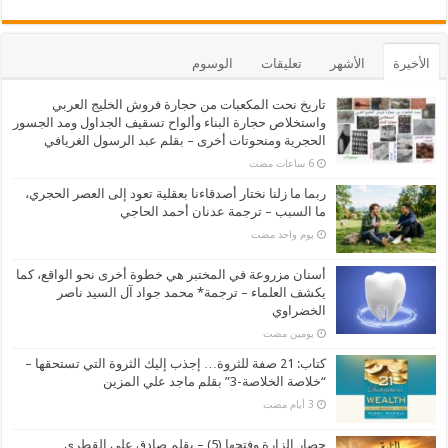
الأخيرة
الأشهر
تعليقات
الوسوم
تاريخ نحت المكعبات من حجارة فروش الخليج العربي
واستخلاص حجارة البناء وألواح تسقيف الجداول ومد الجسور
الحجرية ومنحوتات أخرى – بقلم عبد الرسول الغريافي
ربما ما زلنا نختار أصدقاءنا بعقلية تعود إلى العصر الحجري،
ما السبب – ترجمة عدنان أحمد الحاجي
‏يوم واحد مضت
أسنان مزروعة في المختبر هي خطوة أخرى نحو الواقع، كما
يكشف العلماء – ترجمة* محمد جواد آل السيد ناصر
الخضراوي
‏يومين مضت
كتاب: 21 صفة للثروة… إجذب إليك الثروة التي تستحقها –
“خلاصة الخلاصة-3” بقلم ماجد علي المزين
حصار الزارة وفتحها (5) – بقلم صادق علي القطري