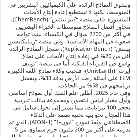
وتتفوق النماذج الرائدة على الكيميائيين البشريين في
المتوسط، لكنها لا تستطيع إعادة إنتاج الأبحاث
المنشورة. ففي منصة “كيم بينتش” (ChemBench)،
تتجاوز أفضل النماذج متوسطات الخبراء البشريين
في أكثر من 2700 سؤال في الكيمياء، بينما تواجه
صعوبة في المهام الأساسية. وفي منصة “ريبليكايشين
بينتش” (ReplicationBench)، تسجل النماذج الرائدة
أقل من 20% في إعادة إنتاج الأبحاث على نطاق
واسع في الفيزياء الفلكية. أما في منصة “يونيف
أيرث” (UnivEarth)، فتجيب وكلاء نماذج اللغة الكبيرة
LLM على أسئلة رصد الأرض بدقة 33%، ويفشل
برنامجهم في 58% من الحالات.
وفي عام 2025، أطلق علم الفلك أول نموذج أساسي،
وأول معيار قياس للتصور، ومجموعة بيانات تدريبية
بحجم 100 تيرابايت، مما يشير إلى تحول شامل في
هذا المجال نحو بنية تحتية تعتمد على الذكاء
الاصطناعي. ويُعدّ نموذج “ايون-1” (AION-1)، الذي تم
تدريبه على أكثر من 200 مليون جرم سماوي من 5
مسوحات رئيسية، أول نموذج أساسي في علم الفلك.