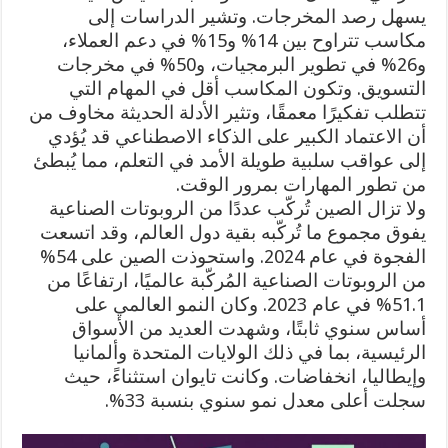
يسهل رصد المخرجات. وتشير الدراسات إلى
مكاسب تتراوح بين 14% و15% في دعم العملاء،
و26% في تطوير البرمجيات، و50% في مخرجات
التسويق. وتكون المكاسب أقل في المهام التي
تتطلب تفكيرًا معمقًا، وتثير الأدلة الحديثة مخاوف من
أن الاعتماد الكبير على الذكاء الاصطناعي قد يُؤدي
إلى عواقب سلبية طويلة الأمد في التعلم، مما يُبطئ
من تطور المهارات بمرور الوقت.
ولا تزال الصين تُركّب عددًا من الروبوتات الصناعية
يفوق مجموع ما تُركّبه بقية دول العالم، وقد اتسعت
الفجوة في عام 2024. واستحوذت الصين على 54%
من الروبوتات الصناعية المُركّبة عالميًا، ارتفاعًا من
51.1% في عام 2023. وكان النمو العالمي على
أساس سنوي ثابتًا، وشهدت العديد من الأسواق
الرئيسية، بما في ذلك الولايات المتحدة وألمانيا
وإيطاليا، انخفاضات. وكانت تايوان استثناءً، حيث
سجلت أعلى معدل نمو سنوي بنسبة 33%.