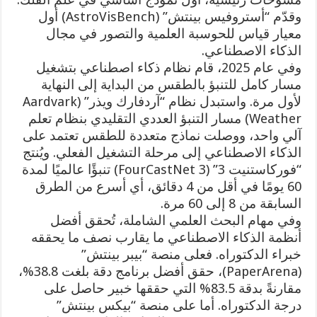
وقدّم “أستروفيس بينتش” (AstroVisBench) أول
معيار قياس للحوسبة العلمية والتصور في مجال
الذكاء الاصطناعي.
وفي عام 2025، قام نظام ذكاء اصطناعي بتشغيل
مسار كامل للتنبؤ بالطقس من البداية إلى النهاية
لأول مرة. واستبدل نظام “آردفارك ويذر” (Aardvark
Weather) مسار التنبؤ العددي التقليدي بنظام تعلم
آلي واحد، ووصلت نماذج متعددة للطقس تعتمد على
الذكاء الاصطناعي إلى مرحلة التشغيل الفعلي. ويُنتج
“فوركاستنيت 3” (FourCastNet 3) تنبؤًا عالميًا لمدة
60 يومًا في أقل من 4 دقائق، أي أسرع من الطرق
السابقة من 8 إلى 60 مرة.
وفي مهام البحث العلمي الشاملة، تُحقق أفضل
أنظمة الذكاء الاصطناعي ما يقارب نصف ما يحققه
خبراء الدكتوراه. فعلى منصة “بيبر بينتش”
(PaperArena)، حقق أفضل برنامج دقة بلغت 38.8%،
مقارنةً بدقة 83.5% التي حققها خبير حاصل على
درجة الدكتوراه. أما على منصة “بيكس بينتش”