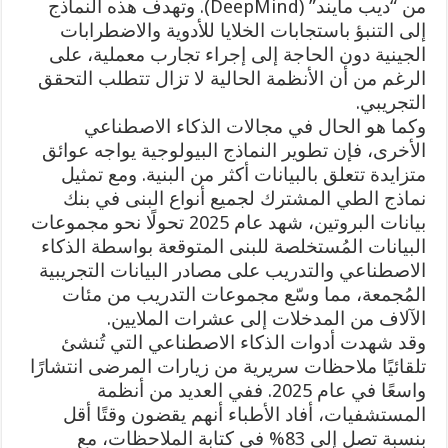
من “ديب مايند” (DeepMind). وتهدف هذه النماذج
إلى التنبؤ باستجابات الخلايا للأدوية والاضطرابات
الجينية دون الحاجة إلى إجراء تجارب معملية، على
الرغم من أن الأنظمة الحالية لا تزال تتطلب التحقق
التجريبي.
وكما هو الحال في مجالات الذكاء الاصطناعي
الأخرى، فإن تطوير النماذج البيولوجية يواجه عوائق
متزايدة تتعلق بالبيانات أكثر من البنية. ومع تمثيل
نماذج الطي المشترك لجميع أنواع البنى في بنك
بيانات البروتين، شهد عام 2025 تحولًا نحو مجموعات
البيانات المُستخلصة للبنى المتوقعة بواسطة الذكاء
الاصطناعي والتدريب على مصادر البيانات التجريبية
المُجمعة، مما وسّع مجموعات التدريب من مئات
الآلاف من المدخلات إلى عشرات الملايين.
وقد شهدت أدوات الذكاء الاصطناعي التي تُنشئ
تلقائيًا ملاحظات سريرية من زيارات المرضى انتشارًا
واسعًا في عام 2025. ففي العديد من أنظمة
المستشفيات، أفاد الأطباء أنهم يقضون وقتًا أقل
بنسبة تصل إلى 83% في كتابة الملاحظات، مع