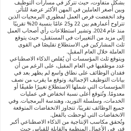
بشكل متفاوت، حيث تتركز في مسارات التوظيف
وبين أصغر العاملين في المهن الأكثر عرضة للتأثر.
وقد انخفضت فرص العمل لمطوري البرمجيات الذين
تتراوح أعمارهم بين 22 و25 عامًا بنسبة 20% تقريبًا
منذ عام 2024. وتشير استطلاعات رأي أصحاب العمل
إلى مزيد من التغييرات في المستقبل، حيث يتوقع
ثلث المشاركين في الاستطلاع تقليصًا في القوى
العاملة خلال العام المقبل.
ويتوقع ثلث المؤسسات أن يُقلص الذكاء الاصطناعي
عدد موظفيها في العام المقبل، على الرغم من أن
فقدان الوظائف على نطاق واسع لم يظهر بعد في
بيانات التوظيف الإجمالية. وتوقع ما يقرب من نصف
المؤسسات التي شملها الاستطلاع تغييرًا طفيفًا أو
معدومًا. وتُتوقع أعلى نسبة انخفاض في عمليات
الخدمات، وسلسلة التوريد، وهندسة البرمجيات. وفي
جميع الوظائف تقريبًا، تتجاوز الانخفاضات المتوقعة
الانخفاضات التي لوحظت بالفعل.
وتُحقق مكاسب الإنتاجية من الذكاء الاصطناعي أكبر
قدر في الأعمال المنظمة والقابلة للقياس حيث