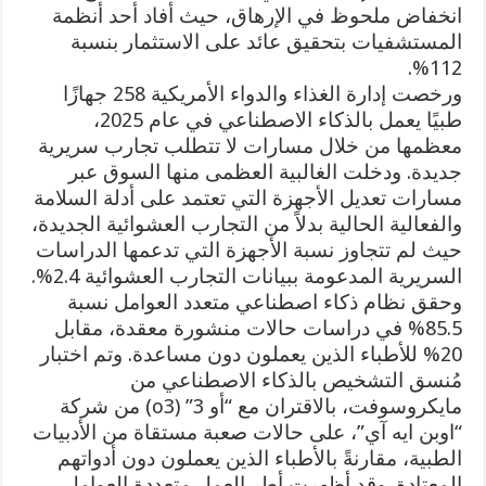
انخفاض ملحوظ في الإرهاق، حيث أفاد أحد أنظمة
المستشفيات بتحقيق عائد على الاستثمار بنسبة
112%.
ورخصت إدارة الغذاء والدواء الأمريكية 258 جهازًا
طبيًا يعمل بالذكاء الاصطناعي في عام 2025،
معظمها من خلال مسارات لا تتطلب تجارب سريرية
جديدة. ودخلت الغالبية العظمى منها السوق عبر
مسارات تعديل الأجهزة التي تعتمد على أدلة السلامة
والفعالية الحالية بدلاً من التجارب العشوائية الجديدة،
حيث لم تتجاوز نسبة الأجهزة التي تدعمها الدراسات
السريرية المدعومة ببيانات التجارب العشوائية 2.4%.
وحقق نظام ذكاء اصطناعي متعدد العوامل نسبة
85.5% في دراسات حالات منشورة معقدة، مقابل
20% للأطباء الذين يعملون دون مساعدة. وتم اختبار
مُنسق التشخيص بالذكاء الاصطناعي من
مايكروسوفت، بالاقتران مع “أو 3” (o3) من شركة
“اوبن ايه آي”، على حالات صعبة مستقاة من الأدبيات
الطبية، مقارنةً بالأطباء الذين يعملون دون أدواتهم
المعتادة. وقد أظهرت أطر العمل متعددة العوامل،