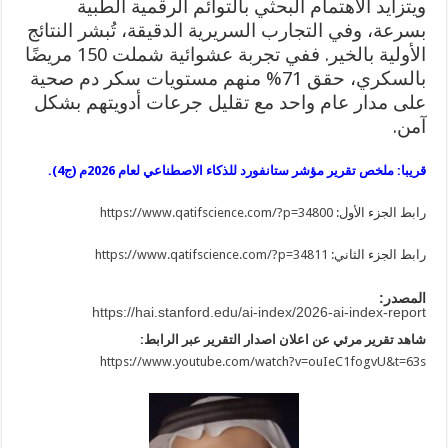
ويتزايد الاهتمام البحثي بالتوائم الرقمية الطبية
بسرعة، وفي التجارب السريرية الدقيقة، تُبشر النتائج
الأولية بالخير. ففي تجربة عشوائية شملت 150 مريضًا
بالسكري، حقق 71% منهم مستويات سكر دم صحية
على مدار عام واحد مع تقليل جرعات أدويتهم بشكل
آمن.
قريبا: ملخص تقرير مؤشر ستانفورد للذكاء الاصطناعي لعام 2026م (ج4).
رابط الجزء الأول:
https://www.qatifscience.com/?p=34800
رابط الجزء الثاني:
https://www.qatifscience.com/?p=34811
المصدر:
https://hai.stanford.edu/ai-index/2026-ai-index-report
شاهد تقرير مرئي عن اعلان اصدار التقرير عبر الرابط:
https://www.youtube.com/watch?v=ouIeC1fogvU&t=63s