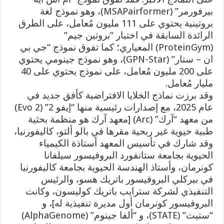
بيرفورمر” (MSAPairformer)، وهو نموذج لغة
بروتينية يحتوي على 111 مليون مُعامل، على الطرق
الرائدة السابقة في اختبار “بروتين جيم”
(ProteinGym) المعياري؛ كما تفوق نموذج “جي بي
ان – ستار” (GPN-Star)، وهو نموذج جينومي يحتوي
على 200 مليون مُعامل، على نموذج يحتوي على 40
مليار مُعامل.
وقد برزت نماذج الخلايا الافتراضية كأفق جديد في
عام 2025، مع إصدارات رئيسية منها “إيفو 2” (Evo 2)
من معهد “آرك” (Arc) [معهد آرك هو منظمة بحثية
طبية حيوية غير ربحية مقرها في بالو ألتو، كاليفورنيا،
وقد شارك في تأسيس المعهد أستاذة الكيمياء
الحيوية بجامعة ستانفورد البروفيسور سيلفانا
كونرمان، وأستاذ الهندسة الحيوية بجامعة كاليفورنيا
في بيركلي البروفيسور باتريك هسو، والرئيس
التنفيذي لشركة سترايب باتريك كوليسون، وكانت
البروفيسور كونرمان أول مديرة تنفيذية له]، و
“ستيت” (STATE)، و “ألفا جينوم” (AlphaGenome)