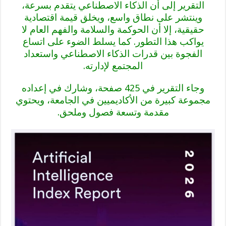
التقرير إلى أن الذكاء الاصطناعي يتقدم بسرعة،
وينتشر على نطاق واسع، ويخلق قيمة اقتصادية
حقيقية، إلا أن الحوكمة والسلامة والفهم العام لا
يواكب هذا التطور. كما يسلط الضوء على اتساع
الفجوة بين قدرات الذكاء الاصطناعي واستعداد
المجتمع لإدارته.
وجاء التقرير في 425 صفحة، وشارك في إعداده
مجموعة كبيرة من الأكاديميين في الجامعة، ويحتوي
مقدمة وتسعة فصول وملحق.