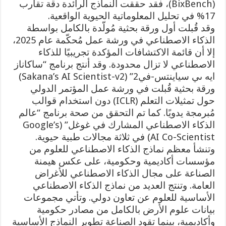
(BixBench)، فقد حققت النماذج الرائدة دقة تقارب
17% في تحليل المعلوماتية الحيوية الواقعية.
وقد قُبلت أول ورقة بحثية مُولّدة بالكامل بواسطة
الذكاء الاصطناعي في ورشة عمل مُحكّمة عام 2025،
إلا أن قائمة الاكتشافات المؤكدة تجريبيًا للذكاء
الاصطناعي لا تزال محدودة. وقد أنتج برنامج “ساكاناز
ايه ىي سياينتس-في2” (Sakana’s AI Scientist-v2)
ورقة بحثية قُبلت في ورشة عمل المؤتمر الدولي
حول تمثيلات التعلم (ICLR) دون استخدام قوالب
مُبرمجة يدويًا. كما تم التحقق من صحة برنامج “عالم
الذكاء الاصطناعي المشارك في غوغل” (Google’s
AI Co-Scientist) في ثلاثة مجالات طبية حيوية.
وتنشأ معظم نماذج الذكاء الاصطناعي للعلوم من
مؤسسات أكاديمية وحكومية، على عكس هيمنة
الصناعة على مجال الذكاء الاصطناعي للأغراض
العامة. وتنتج العديد من نماذج الذكاء الاصطناعي
الأساسية للعلوم عن تعاون دولي. وتأتي مجموعات
بيانات علوم الأرض بالكامل من مصادر حكومية
وأكاديمية، بينما تقود الصناعة تطوير النماذج الأساسية