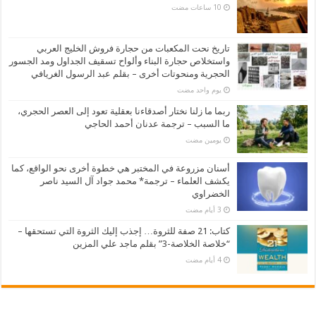
تاريخ نحت المكعبات من حجارة فروش الخليج العربي
واستخلاص حجارة البناء وألواح تسقيف الجداول ومد الجسور
الحجرية ومنحوتات أخرى – بقلم عبد الرسول الغريافي
‏يوم واحد مضت
ربما ما زلنا نختار أصدقاءنا بعقلية تعود إلى العصر الحجري،
ما السبب – ترجمة عدنان أحمد الحاجي
‏يومين مضت
أسنان مزروعة في المختبر هي خطوة أخرى نحو الواقع، كما
يكشف العلماء – ترجمة* محمد جواد آل السيد ناصر
الخضراوي
كتاب: 21 صفة للثروة… إجذب إليك الثروة التي تستحقها –
“خلاصة الخلاصة-3” بقلم ماجد علي المزين