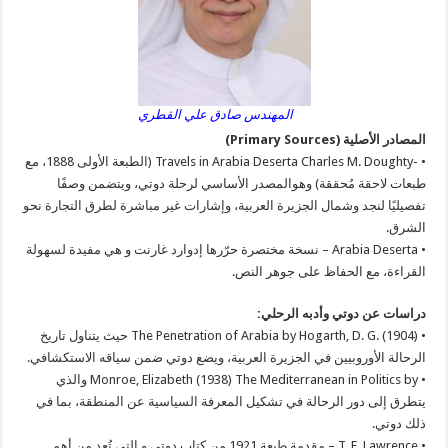
المهندس صادق علي القطري
المصادر الأصلية (Primary Sources)
• -Travels in Arabia Deserta Charles M. Doughty (الطبعة الأولى 1888، مع
طبعات لاحقة مُحققة) وهوالمصدر الأساسي لرحلة دوتي، ويتضمن وصفًا
تفصيليًا لنجد وشمال الجزيرة العربية، وإشارات غير مباشرة لطرق التجارة نحو
الشرق.
• Arabia Deserta – نسخة مختصرة حرّرها إدوارد غارنت و هي مفيدة لسهولة
القراءة، مع الحفاظ على جوهر النص.
دراسات عن دوتي وأدبه الرحلي:
• The Penetration of Arabia by Hogarth, D. G. (1904) حيث يتناول تاريخ
الرحالة الأوروبيين في الجزيرة العربية، ويضع دوتي ضمن سياقه الاستكشافي.
• Monroe, Elizabeth (1938) The Mediterranean in Politics by والذي
يتطرق إلى دور الرحالة في تشكيل المعرفة السياسية عن المنطقة، بما في
ذلك دوتي.
• T. E. Lawrence – مقدمة طبعة 1921 من كتاب دوتي و التي تُعد من أهم