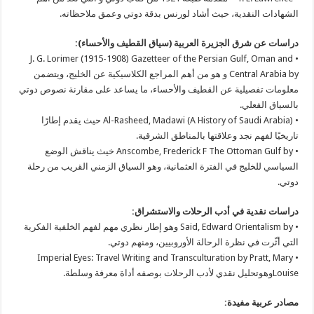
الشهادات النقدية، حيث أشاد لورنس بدقة دوتي وعمق ملاحظاته.
دراسات عن شرق الجزيرة العربية (سياق القطيف والأحساء):
• J. G. Lorimer (1915-1908) Gazetteer of the Persian Gulf, Oman and
Central Arabia by و هو من أهم المراجع الكلاسيكية عن الخليج، ويتضمن
معلومات تفصيلية عن القطيف والأحساء، ما يساعد على مقارنة نصوص دوتي
بالسياق الفعلي.
• Al-Rasheed, Madawi (A History of Saudi Arabia) حيث يقدم إطارًا
تاريخيًا لفهم نجد وعلاقتها بالمناطق الشرقية.
• Anscombe, Frederick F The Ottoman Gulf by خيث يناقش الوضع
السياسي للخليج في الفترة العثمانية، وهو السياق الزمني القريب من رحلة
دوتي.
دراسات نقدية في أدب الرحلات والاستشراق:
• Said, Edward Orientalism by وهو إطار نظري مهم لفهم الخلفية الفكرية
التي أثّرت في نظرة الرحالة الأوروبيين، ومنهم دوتي.
• Imperial Eyes: Travel Writing and Transculturation by Pratt, Mary
Louiseوهوتحليل نقدي لأدب الرحلات بوصفه أداة معرفة وسلطة.
مصادر عربية مفيدة: