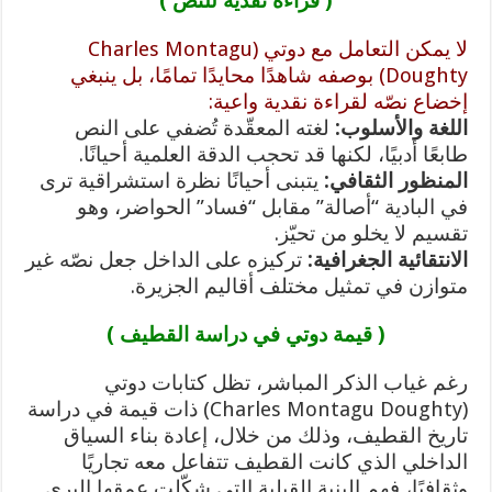
( قراءة نقدية للنص )
لا يمكن التعامل مع دوتي (Charles Montagu
Doughty) بوصفه شاهدًا محايدًا تمامًا، بل ينبغي
إخضاع نصّه لقراءة نقدية واعية:
اللغة والأسلوب:
لغته المعقّدة تُضفي على النص
طابعًا أدبيًا، لكنها قد تحجب الدقة العلمية أحيانًا.
المنظور الثقافي:
يتبنى أحيانًا نظرة استشراقية ترى
في البادية “أصالة” مقابل “فساد” الحواضر، وهو
تقسيم لا يخلو من تحيّز.
الانتقائية الجغرافية:
تركيزه على الداخل جعل نصّه غير
متوازن في تمثيل مختلف أقاليم الجزيرة.
( قيمة دوتي في دراسة القطيف )
رغم غياب الذكر المباشر، تظل كتابات دوتي
(Charles Montagu Doughty) ذات قيمة في دراسة
تاريخ القطيف، وذلك من خلال، إعادة بناء السياق
الداخلي الذي كانت القطيف تتفاعل معه تجاريًا
وثقافيًا، فهم البنية القبلية التي شكّلت عمقها البري