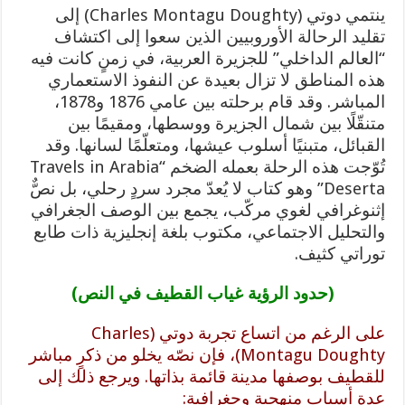
ينتمي دوتي (Charles Montagu Doughty) إلى
تقليد الرحالة الأوروبيين الذين سعوا إلى اكتشاف
“العالم الداخلي” للجزيرة العربية، في زمنٍ كانت فيه
هذه المناطق لا تزال بعيدة عن النفوذ الاستعماري
المباشر. وقد قام برحلته بين عامي 1876 و1878،
متنقّلًا بين شمال الجزيرة ووسطها، ومقيمًا بين
القبائل، متبنيًا أسلوب عيشها، ومتعلّمًا لسانها. وقد
تُوّجت هذه الرحلة بعمله الضخم “Travels in Arabia
Deserta” وهو كتاب لا يُعدّ مجرد سردٍ رحلي، بل نصٌّ
إثنوغرافي لغوي مركّب، يجمع بين الوصف الجغرافي
والتحليل الاجتماعي، مكتوب بلغة إنجليزية ذات طابع
توراتي كثيف.
(حدود الرؤية غياب القطيف في النص)
على الرغم من اتساع تجربة دوتي (Charles
Montagu Doughty)، فإن نصّه يخلو من ذكرٍ مباشر
للقطيف بوصفها مدينة قائمة بذاتها. ويرجع ذلك إلى
عدة أسباب منهجية وجغرافية: