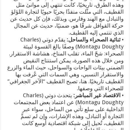
وهذه الطرق، تاريخيًا، كانت تنتهي إلى موانئ مثل
القطيف، التي مثّلت منفذًا بحريًا حيويًا لتجارة اللؤلؤ
والتبادل مع الهند وفارس. وبذلك، فإن كل حديث عن
حركة القوافل شرقًا هو، ضمنيًا، حديث عن المجال
الذي تنتمي إليه القطيف.
•
ثنائية الصحراء والساحل:
يقدّم دوتي (Charles
Montagu Doughty) وصفًا بالغ القسوة لبيئة
الصحراء: شحّ الماء، تقلب المناخ، هشاشة الاستقرار.
ومن خلال هذه الصورة، يمكن استنتاج النقيض
الضمني بيئات الواحات والسواحل، حيث الماء والزرع
والاستقرار النسبي، وهي السمات التي عُرفت بها
القطيف تاريخيًا. هنا، تصبح القطيف “الآخر الجغرافي”
للصحراء التي وصفها.
•
الاقتصاد غير المباشر:
يتحدث دوتي (Charles
Montagu Doughty) عن اعتماد بعض المجتمعات
الداخلية على سلع تأتي من الساحل، سواء عبر
التجارة أو التبادل. وهذه الإشارات، وإن لم تسمِّ
القطيف، تُحيل إلى شبكة اقتصادية أوسع كانت