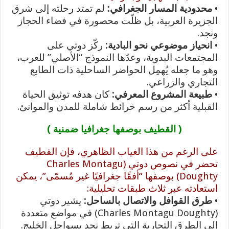
•
محدودية المسار الجغرافي:
لم تمتد رحلته إلى شرق
الجزيرة العربية، بل ظلّت محصورة في فضاء الحجاز
ونجد.
•
انحياز موضوعي نحو البادية:
ركّز دوتي على
المجتمعات البدوية، وعدّها النموذج “الأصلي” للعرب،
وهو ما جعله يُهمِل الحواضر الساحلية ذات الطابع
التجاري والزراعي.
•
طبيعة المشروع المعرفي:
كان هدفه توثيق الحياة
القبلية أكثر من رسم خرائط شاملة للمدن والموانئ.
( القطيف بوصفها جغرافيا ضمنية )
على الرغم من هذا الغياب الظاهري، فإن القطيف
تحضر في نصوص دوتي (Charles Montagu
Doughty) بوصفها “أفقًا جغرافيًا غير مُسمّى”، يمكن
استعادته عبر ثلاث طبقات تحليلية:
•
طرق القوافل والاتصال بالساحل:
يشير دوتي
(Charles Montagu Doughty) في مواضع متعددة
إلى الطرق التجارية التي تربط نجد بسواحل الخليج.