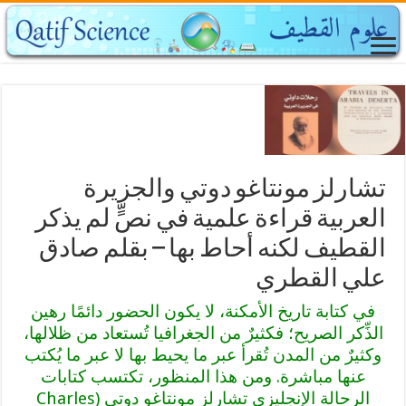
تشارلز مونتاغو دوتي والجزيرة
العربية قراءة علمية في نصٍّ لم يذكر
القطيف لكنه أحاط بها – بقلم صادق
علي القطري
في كتابة تاريخ الأمكنة، لا يكون الحضور دائمًا رهين
الذِّكر الصريح؛ فكثيرٌ من الجغرافيا تُستعاد من ظلالها،
وكثيرٌ من المدن تُقرأ عبر ما يحيط بها لا عبر ما يُكتب
عنها مباشرة. ومن هذا المنظور، تكتسب كتابات
الرحالة الإنجليزي تشارلز مونتاغو دوتي (Charles