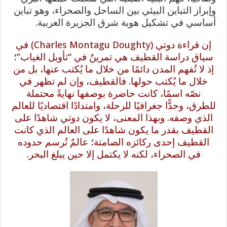
وإبراز التباين البيئي بين الساحل والصحراء، وهو تباين
أساسي في تشكيل هوية شرق الجزيرة العربية.
إن قراءة دوتي (Charles Montagu Doughty) في
سياق دراسة القطيف هي تمرينٌ في “تأويل الغياب”؛
إذ لا تُفهم المدن دائمًا من خلال ما يُكتب عنها، بل من
خلال ما يُكتب حولها. فالقطيف، وإن لم تظهر في
نصّه اسمًا، كانت حاضرة بوصفها نهايةً محتملة
للطرق، وحدًّا جغرافيًا للرحلة، وامتدادًا اقتصاديًا للعالم
الذي وصفه. وبهذا المعنى، لا يكون دوتي شاهدًا على
القطيف بقدر ما يكون شاهدًا على العالم الذي كانت
القطيف إحدى ركائزه الصامتة؛ عالمٌ تُرسم حدوده
في الصحراء، لكنه لا يكتمل إلا حين يبلغ البحر.