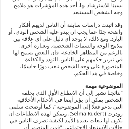
نسبيَا للاسترشاد بها. أحد هذه المؤشرات هو ملامح
وجه الشخص المستبعد.
وقد اثبتت دراسات سابقة أن الناس لديهم أفكار
واضحة جدًا عما يجب ان يبدو عليه الشخص الودي، أو
البارد. ومع ذلك، لا يوجد أي دليل على أي علاقة بين
ملامح الوجه والسمات الشخصية. وبعبارة أخرى:
بالرغم من المظاهر الخادعة، فان البعض يسمح لها
في تبرير حكمهم على الناس. التودد والكفاءة
المتصورة على وجه الشخص تلعب دورًا حاسمًا،
وخاصة في هذا الحكم.
الموضوعية مهمة
“نتائجنا تشير إلى أن الانطباع الأول الذي يخلفه
الشخص يمكن أن يؤثر أيضا في الأحكام الأخلاقية
التي تدعو فعلًا إلى الموضوعية”، كما أوضحت سلمى
رودرت (Selma Rudert). ويمكن لهذه الانطباعات ان
يكون لها تبعات بعيدة الأمد لكيفية تصرف الناس في
حالات الاستبعاد الاجتماعي: “فمن المتصور أن