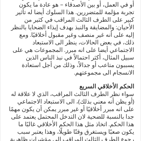
أو في العمل، أو بين الأصدقاء – هو عادة ما يكون
تجربة مؤلمة للمتضررين. هذا السلوك أيضا له تأثير
كبير على الطرف الثالث المراقب في كثير من
الأحيان: والمضايقة والنبذ بهدف إيذاء الضحايا بالنظر
إليه على أنه غير منصف وغير مقبول أخلاقيًا. ومع
ذلك، في بعض الحالات، ينظر الى الاستبعاد
الاجتماعي أيضا على انه مبرر. المجموعات هي على
سبيل المثال، أكثر احتمالاً في نبذ الناس الذين
يسببون متاعب أو جدالاً، وذلك من أجل استعادة
الانسجام الى مجموعتهم.
الحكم الأخلاقي السريع
سواء نظر الطرف الثالث المراقب، الذي لا علاقة له
(أو يظن أنه معني بذلك)، الى الاستبعاد الاجتماعي
على انه مبرر أخلاقيًا أو غير مبرر يمكن أن يكون مهمًا
جدا بالنسبة للضحية لان التدخل المحتمل يعتمد على
هذا الحكم. اتخاذ مثل هذا الحكم الأخلاقي غالبًا ما
يكون صعبًا ويستغرق وقتًا طويلًا، وهذا يعتبر سبب
رجوع الطرف الثالث المراقب إلى مؤشرات ظاهرية