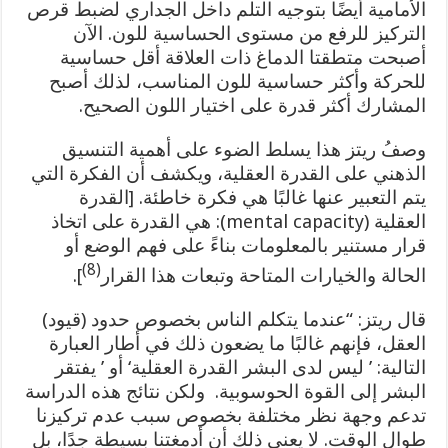
الأمامية أيضًا بتوجيه التلم داخل الجداري لضبط قرص
التركيز للرفع من مستوى الحساسية للون. الآن
أصبحت متطقتا الدماغ ذات العلاقة أقل حساسية
للحركة وأكثر حساسية للون المناسب، لذلك أصبح
المشارك أكثر قدرة على اختيار اللون الصحيح.
وصفُ ريتز هذا يسلط الضوء على أهمية التنسيق
الذهني على القدرة العقلية، ويكشف أن الفكرة التي
يتم التعبير عنها غالبًا هي فكرة خاطئة. [القدرة
العقلية (mental capacity): هي القدرة على اتخاذ
قرار مستنير بالمعلومات بناءً على فهم الوضع أو
(8)
الحالة والخيارات المتاحة وتبعات هذا القرار
].
قال ريتز: “عندما يتكلم الناس بخصوص حدود (قيود)
العقل، فإنهم غالبًا ما يضعون ذلك في أطار العبارة
التالية: ’ ليس لدى البشر القدرة العقلية‘ أو ’ يفتقر
البشر إلى القوة الحوسوبية. ولكن نتائج هذه الدراسة
تدعم وجهة نظر مختلفة بخصوص سبب عدم تركيزنا
طوال الوقت. لا يعني ذلك أن أدمغتنا بسيطة جدًا، بل