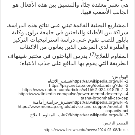
هي تعتبر معقدة جدًا، والتنسيق بين هذه الأفعال هو
الجانب الأصعب فيها.
المشاريع البحثية القائمة تبني على نتائج هذه الدراسة.
شراكة بين الأطباء والباحثين في جامعة براون وكلية
بايلور للطب تقوم على دراسة استراتيجيات التركيز
والفلترة لدى المرضى الذين يعانون من الاكتئاب
(7)
المقاوم للعلاج
. يدرس الباحثون في مختبر شينهاف
الطريقة التي يقوم بها الدافع على جذب الانتباه؛
الهوامش:
1- https://ar.wikipedia.org/wiki/تشتت_الانتباه
2- https://psycnet.apa.org/doiLanding?doi
3- https://www.nature.com/articles/s41562-024-01826-7
4- https://www.linkedin.com/pulse/power-mental-dexterity-
tasha-broomhall-csp-cep
5- https://ar.wikipedia.org/wiki/قشرة_حزامية_أمامية
6- https://www.mencap.org.uk/advice-and-support/mental-
capacity-act
7- https://ar.wikipedia.org/wiki/الاكتئاب_المقاوم_للعلاج
المصدر الرئيس:
https://www.brown.edu/news/2024-03-08/focus