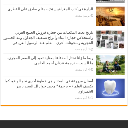
الزارة في كتب الجغرافيين (6) – بقلم صادق علي القطري
‏يومين مضت
تاريخ نحت المكعبات من حجارة فروش الخليج العربي
واستخلاص حجارة البناء وألواح تسقيف الجداول ومد الجسور
الحجرية ومنحوتات أخرى – بقلم عبد الرسول الغريافي
ربما ما زلنا نختار أصدقاءنا بعقلية تعود إلى العصر الحجري،
ما السبب – ترجمة عدنان أحمد الحاجي
أسنان مزروعة في المختبر هي خطوة أخرى نحو الواقع، كما
يكشف العلماء – ترجمة* محمد جواد آل السيد ناصر
الخضراوي