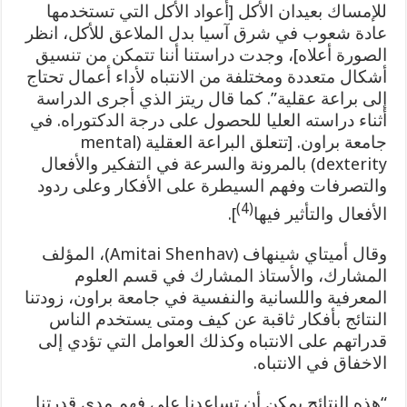
للإمساك بعيدان الأكل [أعواد الأكل التي تستخدمها
عادة شعوب في شرق آسيا بدل الملاعق للأكل، انظر
الصورة أعلاه]، وجدت دراستنا أننا تتمكن من تنسيق
أشكال متعددة ومختلفة من الانتباه لأداء أعمال تحتاج
إلى براعة عقلية”. كما قال ريتز الذي أجرى الدراسة
أثناء دراسته العليا للحصول على درجة الدكتوراه. في
جامعة براون. [تتعلق البراعة العقلية (mental
dexterity) بالمرونة والسرعة في التفكير والأفعال
والتصرفات وفهم السيطرة على الأفكار وعلى ردود
(4)
الأفعال والتأثير فيها
].
وقال أميتاي شينهاف (Amitai Shenhav)، المؤلف
المشارك، والأستاذ المشارك في قسم العلوم
المعرفية واللسانية والنفسية في جامعة براون، زودتنا
النتائج بأفكار ثاقبة عن كيف ومتى يستخدم الناس
قدراتهم على الانتباه وكذلك العوامل التي تؤدي إلى
الاخفاق في الانتباه.
“هذه النتائج يمكن أن تساعدنا على فهم مدى قدرتنا