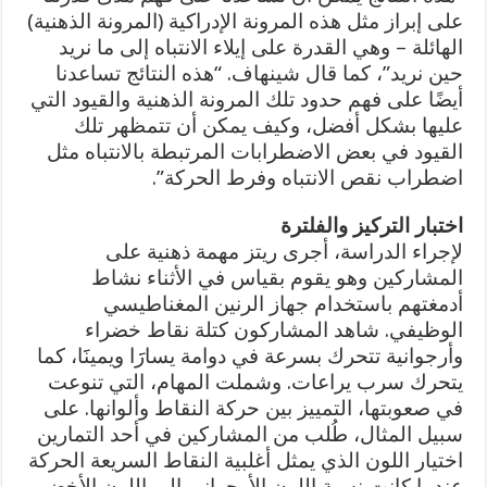
على إبراز مثل هذه المرونة الإدراكية (المرونة الذهنية)
الهائلة – وهي القدرة على إيلاء الانتباه إلى ما نريد
حين نريد”، كما قال شينهاف. “هذه النتائج تساعدنا
أيضًا على فهم حدود تلك المرونة الذهنية والقيود التي
عليها بشكل أفضل، وكيف يمكن أن تتمظهر تلك
القيود في بعض الاضطرابات المرتبطة بالانتباه مثل
اضطراب نقص الانتباه وفرط الحركة”.
اختبار التركيز والفلترة
لإجراء الدراسة، أجرى ريتز مهمة ذهنية على
المشاركين وهو يقوم بقياس في الأثناء نشاط
أدمغتهم باستخدام جهاز الرنين المغناطيسي
الوظيفي. شاهد المشاركون كتلة نقاط خضراء
وأرجوانية تتحرك بسرعة في دوامة يسارََا ويمينََا، كما
يتحرك سرب يراعات. وشملت المهام، التي تنوعت
في صعوبتها، التمييز بين حركة النقاط وألوانها. على
سبيل المثال، طُلب من المشاركين في أحد التمارين
اختيار اللون الذي يمثل أغلبية النقاط السريعة الحركة
عندما كانت نسبة اللون الأرجواني إلى اللون الأخضر