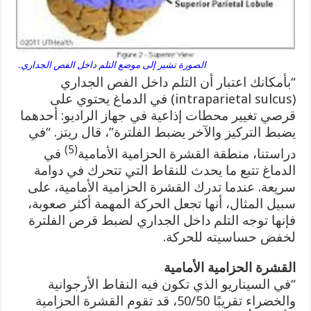
الصورة تشير إلى موضع التلم داخل الفص الجداري.
“بأمكانك اعتبار أن التلم داخل الفص الجداري
(intraparietal sulcus) في الدماغ يحتوي على
قرصي تغيير محطات إذاعية في جهاز الراديو: أحدهما
يضبط التركيز والآخر يضبط الفلترة”، قال ريتز. “في
(5)
دراستنا، منطقة القشرة الحزامية الأمامية
في
الدماغ تتبع ما يحدث للنقاط التي تتحرك في دوامة
سريعة. عندما تدرك القشرة الحزامية الأمامية، على
سبيل المثال، أنها تجعل الحركة المهمة أكثر صعوبة،
فإنها توجه التلم داخل الجداري لضبط قرص الفلترة
لخفض حساسيته للحركة.
القشرة الحزامية الأمامية
“في السيناريو الذي تكون فيه النقاط الأرجوانية
والخضراء تقريبًا 50/50، قد تقوم القشرة الحزامية