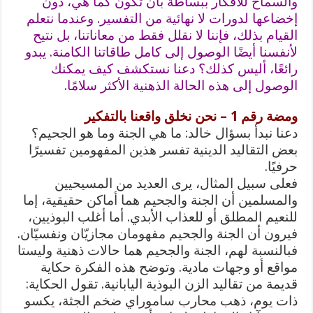
والسماح للأفكار ببساطة بأن تكون كما هي، دون
إخضاعها لدورات لا نهائية من التفسير. وعندما نتعلم
القيام بذلك، فإننا لا نقلل فقط من معاناتنا، بل نتيح
لأنفسنا أيضًا الوصول إلى كامل طاقاتنا الكامنة. يبدو
رائعًا، أليس كذلك؟ دعنا نستكشف كيف يمكنك
الوصول إلى هذه الحالة الذهنية الأكثر سلامًا.
ومضة رقم 1 – نحن نخلق واقعنا بالتفكير
دعنا نبدأ بسؤال خالد: ما هي الجنة وما هو الجحيم؟
بعض التقاليد الدينية تفسر هذين المفهومين تفسيرًا
حرفيًا.
فعلى سبيل المثال، يرى العديد من المسيحيين
والمسلمين أن الجنة والجحيم هما أماكن حقيقية، إما
للنعيم المطلق أو للعذاب الأبدي. أما أغلب البوذيين،
فيرون أن الجنة والجحيم مفهومان مجازيّان ونفسيّان.
فبالنسبة لهم، الجنة والجحيم هما حالات ذهنية وليستا
مواقع أو وجهات مادية. وتوضح هذه الفكرة حكاية
قديمة من تقاليد الزن البوذية اليابانية. تقول الحكاية:
ذات يوم، ذهب محارب ساموراي ضخم الجثة، يكسو