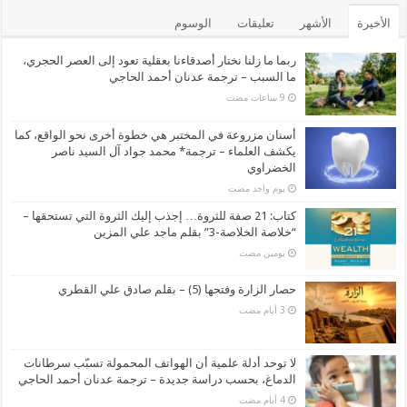
الأخيرة
الأشهر
تعليقات
الوسوم
ربما ما زلنا نختار أصدقاءنا بعقلية تعود إلى العصر الحجري،
ما السبب – ترجمة عدنان أحمد الحاجي
أسنان مزروعة في المختبر هي خطوة أخرى نحو الواقع، كما
يكشف العلماء – ترجمة* محمد جواد آل السيد ناصر
الخضراوي
‏يوم واحد مضت
كتاب: 21 صفة للثروة… إجذب إليك الثروة التي تستحقها –
“خلاصة الخلاصة-3” بقلم ماجد علي المزين
‏يومين مضت
حصار الزارة وفتحها (5) – بقلم صادق علي القطري
لا توحد أدلة علمية أن الهواتف المحمولة تسبّب سرطانات
الدماغ، بحسب دراسة جديدة – ترجمة عدنان أحمد الحاجي