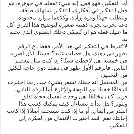
أما التفكير، فهو فعل. إنه شيء تفعله. في جوهره، هو
فعل التفكير في أفكارك. التفكير يستهلك طاقة،
ويتطلب جهدًا وقوة إرادة، وكلاهما موارد محدودة.
دعنا نجرب تجربة ذهنية صغيرة لتوضيح هذا الفرق. كل
ما عليك فعله هو أن تُسمّي دخلك السنوي الذي تحلم
به.
لا تُفرط في التفكير في هذا الأمر. فقط دع الرقم
يظهر في ذهنك. هل حصلت عليه؟ حسنًا، الآن اضربه
في خمسة. هل لاحظت شيئًا؟ إذا كنت مثل معظم
الناس، فالرقم الأول ظهر في ذهنك دون حاجة للكثير
من التحفيز.
من المحتمل أنه جعلك تشعر بشيء جيد. ربما اختبرت
اندفاعًا خفيفًا من البهجة والإثارة. أما الرقم الثاني،
فربما كان مختلفًا. هل وجدت نفسك فجأة تقلق
وتتوتر؟ هل بدأت تتساءل كيف يمكنك كسب هذا
القدر من المال، أو ما إذا كنت تستحقه أصلًا؟ إذا كانت
إجابتك نعم، فقد اختبرت الانتقال من الفكرة إلى
التفكير.