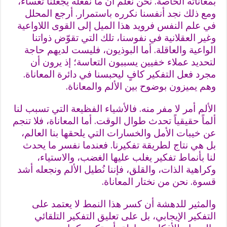
بمعاناته الخاصة. نحن نعلم أن ما نفعله يجعلنا تعساء،
ومع ذلك نجد أنفسنا نكرره باستمرار. أرجع المحلل
في علم النفس فرويد هذا الميل إلى القوى اللاواعية
وغير العقلانية في نفوسنا، تلك التي تقوّض ذواتنا
الواعية والعاقلة. أما البوذيون، فليست لديهم حاجة
لتحديد عملاء خفيين يسببون التعاسة؛ إذ يرون أن
مجرد فعل التفكير كافٍ ليحبسنا في دائرة المعاناة.
وهم يميزون بوضوح بين الألم والمعاناة.
الألم أمر لا مفر منه. فالأشياء الفظيعة التي تسبب لنا
ألماً حقيقياً تحدث طوال الوقت. أما المعاناة، فلا تنجم
عن خيبات الأمل والخسارات التي يلحقها بنا العالم،
بل هي نتاج لطريقة تفكيرنا. فعندما نفسر ما يحدث
لنا بأنماط تفكير يغلب عليها الغضب، والاستياء،
وكراهية الذات، والقلق، فإننا نُطيل الألم ونجعله أشد
قسوة. نحن من نختار المعاناة.
والمثير للدهشة أن كسر هذا النمط لا يعتمد على
التفكير الإيجابي، بل على تعليق التفكير التلقائي