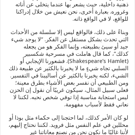
ذهنية داخلية، حيث يشعر بها عندما يتخلى عن أناته
وغروره. بعبارة أخرى، نحن نعيش من خلال إدراكنا
للواقع، لا في الواقع ذاته.
وبناءً على ذلك، فالواقع ليس إلا سلسلة من الأحداث
التي تحدث بشكل مستقل عن الفكر. “لا يوجد شيء
جيد أو سيئ بطبيعته، وإنما الفكر هو من يجعله
كذلك”، كما قال هاملت في مسرحية شكسبير
(Shakespeare’s Hamlet). فشعورنا الإيجابي أو
السلبي تجاه شيءٍ ما لا يخبرنا بالكثير عن طبيعة ذلك
الشيء، لكنه يخبرنا بالكثير عن أساليبنا في التفسير.
ومن الطبيعي أن نفسر بعض الأشياء بطرق معينة؛
فعلى سبيل المثال، سيكون غريبًا أن نقول إن الحزن
ليس استجابة مناسبة إذا توفي شخص نحبه. لكننا لا
نعاني فقط لأسباب مفهومة.
لو كان الأمر كذلك، لما احتجنا إلى حكماء مثل بوذا أو
محللين في علم النفس مثل فرويد. لكننا نحتاج إليهم،
لأننا غالبًا ما نكون نحن من نصنع معاناتنا غير