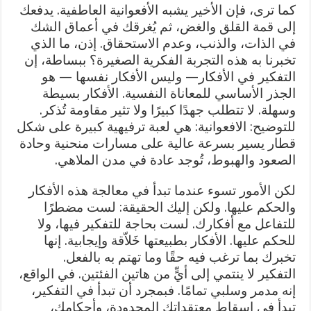
كما ترى، فإن الأخير يشبه الأفعوانية العاطفية. يدفعك
إلى قمة القلق والغض، ثم يُغرقك في أعماق الشك
في الذات، والذنب، وعدم الاستحقاق. إذن، ما الذي
تخبرنا به هذه التجربة الفكرية الصغيرة؟ ببساطة، إن
التفكير في الأفكار— وليس الأفكار نفسها — هو
الجذر الأساسي للمعاناة النفسية. الأفكار بسيطة
وسهلة. لا تتطلب جهدًا كبيرًا ولا تثير مقاومة تُذكر.
للتوضيح: الافعوانية: هي لعبة ترفيهية كبيرة على شكل
قطار يسير بسرعة عالية على مسارات منحنية وحادة
الصعود والهبوط، تُوجد عادة في مدن الملاهي.
لكن الأمور تسوء عندما تبدأ في معالجة هذه الأفكار
والحكم عليها. ولكن إليك الحقيقة: لست مضطرًا
للتفاعل مع أفكارك. لست بحاجة للتفكير فيها، ولا
للحكم عليها. الأفكار بطبيعتها خَلاّقة وإيجابية. إنها
تخبرك بما ترغب فيه حقًا وما تهتم به بالفعل.
التفكير لا ينتمي إلى أيٍّ من هاتين الفئتين. في الواقع،
إنه مدمر وسلبي تمامًا. فبمجرد أن تبدأ في التفكير،
تبدأ في إسقاط معتقداتك المحدودة، وأحكامك،