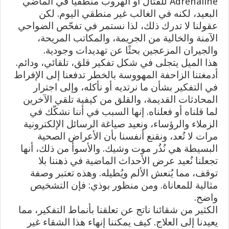
Adrenaline للقتال أو الهروب منطقيًا في الماضي
البعيد، لكنه في الغالب غير منطقي اليوم. لكن
عقولنا لا تدرك ذلك، لذا نستمر في تفحّص الضواحي
الآمنة والخالية من الجريمة، والمكاتب المريحة،
والجيران المزعجين بحثًا عن تهديدات وجودية.
هذا الميل يتجلى في شكل تفكير قلق، تلقائي، ودائم.
أدمغتنا الزاحفة المهووسة بالخطر تدفعنا إلى الإفراط
في التفكير بشأن ما نرتديه أو نأكله، وإلى اجترار
المحادثات القديمة، والقلق من كيفية تلقي الآخرين
لما قلناه أو فعلناه. إنها السبب في أننا نشكّك في
الزملاء والرؤساء، ونعيد صياغة الرسائل الإلكترونية
مرات لا تُعد، ونقنع أنفسنا بأن الأعراض الصحية
البسيطة هي نُذُر موت وشيك. والأسوأ من ذلك، أنها
تجعلنا نُعيد عرض الأحداث الماضية في ذهننا بلا
توقف، مما يُنعش الألم ويُطيله. وهذه تعتبر وصفة
مثالية للمعاناة. ومن منظور بوذي: فإن التشخيص
واضح.
الكثير من شقائنا ناتج عن تعلقنا بأنماط التفكير، مما
يعيدنا إلى العلاج. كيف يمكننا إنهاء هذا الشقاء غير