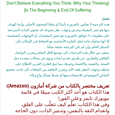
[Don’t Believe Everything You Think: Why Your Thinking
Is The Beginning & End Of Suffering]
تنصل:
هذه الترجمة لا تعكس بالضرورة تأييدًا أو رفضًا للمحتوى الأصلي، وإنما الهدف
منها هو نشر المعرفة وعرض وجهات نظر متنوعة. قد تحتوي المادة المترجمة
على معلومات لا تتوافق بالضرورة مع بعض المعتقدات أو التوجهات الشخصية،
إلا أنها محاولة جادة لنقل الفكرة الأساسية مع الحفاظ قدر الإمكان على
السياق العام، وإن لم تكن الترجمة دقيقة تمامًا.
نسعى من خلال هذه الترجمات إلى توسيع آفاق التفكير وتعزيز التواصل
الثقافي والفكري، عن طريق تقديم أبحاث ورؤى في مجالات متعددة مثل
الصحة، والتقنية، والاقتصاد وغيرها، مما يُتيح للقارئ العربي الاطلاع على
مختلف وجهات النظر بلغته الأم، وتعزيز التفاهم بين الثقافات الى جانب تشجيع
النقاش الموضوعي للاستفادة منها أو نقدها بشكل واعٍ وبنّاء.
تعريف مختصر بالكتاب من شركة أمازون (Amazon):
هذا الكتاب هو أحد أكثر الكتب مبيعًا في قائمة
نيويورك تايمز وعلى الفور!
وفي هذا الكتاب: تعلّم كيف تتغلّب على القلق،
وانعدام الثقة بالنفس، وتدمير الذات، دون الحاجة