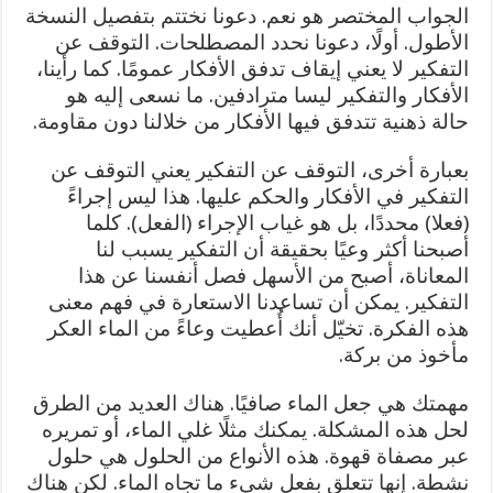
الجواب المختصر هو نعم. دعونا نختتم بتفصيل النسخة
الأطول. أولًا، دعونا نحدد المصطلحات. التوقف عن
التفكير لا يعني إيقاف تدفق الأفكار عمومًا. كما رأينا،
الأفكار والتفكير ليسا مترادفين. ما نسعى إليه هو
حالة ذهنية تتدفق فيها الأفكار من خلالنا دون مقاومة.
بعبارة أخرى، التوقف عن التفكير يعني التوقف عن
التفكير في الأفكار والحكم عليها. هذا ليس إجراءً
(فعلا) محددًا، بل هو غياب الإجراء (الفعل). كلما
أصبحنا أكثر وعيًا بحقيقة أن التفكير يسبب لنا
المعاناة، أصبح من الأسهل فصل أنفسنا عن هذا
التفكير. يمكن أن تساعدنا الاستعارة في فهم معنى
هذه الفكرة. تخيّل أنك أُعطيت وعاءً من الماء العكر
مأخوذ من بركة.
مهمتك هي جعل الماء صافيًا. هناك العديد من الطرق
لحل هذه المشكلة. يمكنك مثلًا غلي الماء، أو تمريره
عبر مصفاة قهوة. هذه الأنواع من الحلول هي حلول
نشطة. إنها تتعلق بفعل شيء ما تجاه الماء. لكن هناك