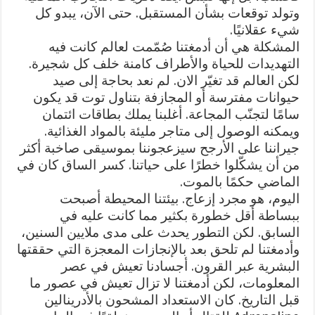
وتولد توقعات بشأن المستقبل. حتى الآن، يبدو كل
شيء عقلانيًا.
المشكلة هي أن أدمغتنا صُمّمت لعالم كانت فيه
التهديدات للحياة والأطراف كامنة خلف كل شجيرة.
لكن العالم قد تغيّر الان. لم نعد بحاجة إلى صيد
حيوانات مفترسة أو المجازفة بتناول توت قد يكون
سامًا لتجنّب المجاعة. أغلبنا يملك بطاقات ائتمان
ويمكنه الوصول إلى متاجر مليئة بالمواد الغذائية.
جيراننا على الأرجح سيزعجوننا بموسيقى صاخبة أكثر
من أن يشكّلوا خطرًا على حياتنا. كسر الساق كان في
الماضي حكمًا بالموت.
اليوم، هو مجرد إزعاج. بيئتنا المحيطة أصبحت
ببساطة أقل خطورة بكثير مما كانت عليه في
السابق. لكن التطور يحدث على مدى ملايين السنين،
وأدمغتنا لم تلحق بعد بالإنجازات المعجزة التي حققتها
البشرية عبر القرون. أجسادنا تعيش في عصر
المعلومات، لكن أدمغتنا لا تزال تعيش في عصور ما
قبل التاريخ. كان الاستعداد المشحون بالأدرينالين