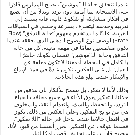
عندما تتحقق حالة الـ”موشين”، يصبح الممارس قادرًا
على الاستجابة لما أمامه دون تردد. وبدلاً من أن يضيع
في أفكار متشابكة أو شكوك ذاتية، فإنه يستند إلى
تدريبه وحدسه ليتصرف بسرعة وحسم. في السياقات
الغربية، غالبًا ما نستخدم مفهوم “حالة التدفق” (Flow
State) لوصف نوع الوضوح الذهني الذي نحققه عندما
نكون منغمسين تمامًا في مهمة معينة. كل من حالة
التدفق وحالة الـ”موشين” تتعلقان بكونك حاضرًا
بالكامل في اللحظة. أدمغتنا لا تكون مغلقة عن
العمل؛ بل على العكس، نكون عادةً في قمة الإبداع
والابتكار عندما نبلغ هذه الحالات.
وذلك لأننا لا نفكر، بل نسمح للأفكار بأن تتدفق من
خلالنا. التفكير يعوق الأداء في جميع مجالات الحياة.
التردد، والتحفظ، والشك، وانعدام الثقة، والمخاوف
هي من نواتج التفكير. وعلى العكس من ذلك، نكون
في أفضل حالاتنا عندما ندخل في حالة “اللا تفكير”.
فعندما نتوقف عن التفكير، نحرر أنفسنا من قيود الأنا،
ونصبح قادرين على تحقيق أقصى إمكاناتنا.