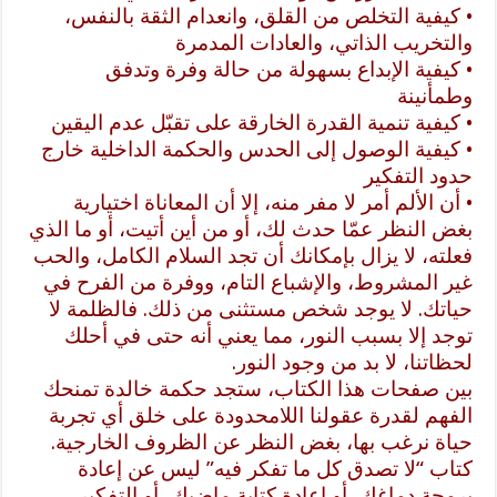
• كيفية التخلص من القلق، وانعدام الثقة بالنفس،
والتخريب الذاتي، والعادات المدمرة
• كيفية الإبداع بسهولة من حالة وفرة وتدفق
وطمأنينة
• كيفية تنمية القدرة الخارقة على تقبّل عدم اليقين
• كيفية الوصول إلى الحدس والحكمة الداخلية خارج
حدود التفكير
• أن الألم أمر لا مفر منه، إلا أن المعاناة اختيارية
بغض النظر عمّا حدث لك، أو من أين أتيت، أو ما الذي
فعلته، لا يزال بإمكانك أن تجد السلام الكامل، والحب
غير المشروط، والإشباع التام، ووفرة من الفرح في
حياتك. لا يوجد شخص مستثنى من ذلك. فالظلمة لا
توجد إلا بسبب النور، مما يعني أنه حتى في أحلك
لحظاتنا، لا بد من وجود النور.
بين صفحات هذا الكتاب، ستجد حكمة خالدة تمنحك
الفهم لقدرة عقولنا اللامحدودة على خلق أي تجربة
حياة نرغب بها، بغض النظر عن الظروف الخارجية.
كتاب “لا تصدق كل ما تفكر فيه” ليس عن إعادة
برمجة دماغك، أو إعادة كتابة ماضيك، أو التفكير