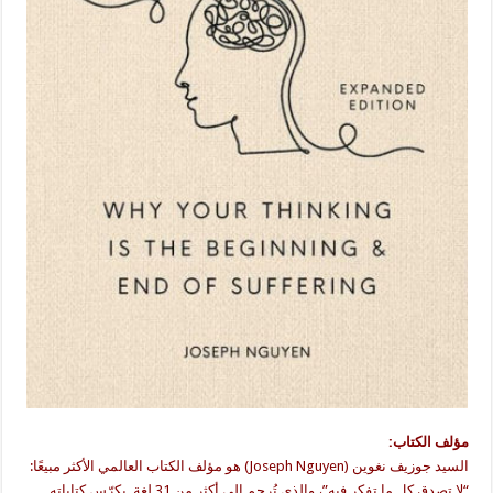
مؤلف الكتاب:
السيد جوزيف نغوين (Joseph Nguyen) هو مؤلف الكتاب العالمي الأكثر مبيعًا:
“لا تصدق كل ما تفكر فيه”، والذي تُرجم إلى أكثر من 31 لغة. يكرّس كتاباته