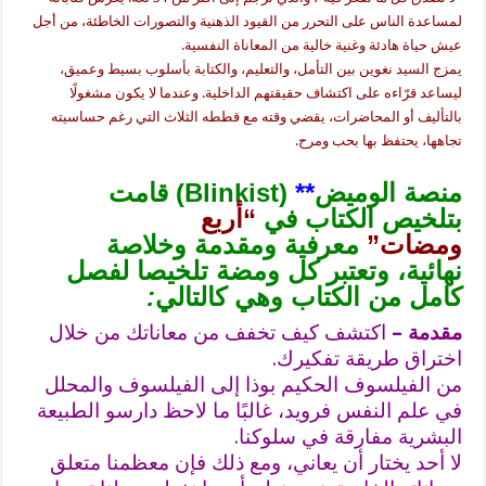
لمساعدة الناس على التحرر من القيود الذهنية والتصورات الخاطئة، من أجل
عيش حياة هادئة وغنية خالية من المعاناة النفسية.
يمزج السيد نغوين بين التأمل، والتعليم، والكتابة بأسلوب بسيط وعميق،
ليساعد قرّاءه على اكتشاف حقيقتهم الداخلية. وعندما لا يكون مشغولًا
بالتأليف أو المحاضرات، يقضي وقته مع قططه الثلاث التي رغم حساسيته
تجاهها، يحتفظ بها بحب ومرح.
منصة الوميض
**
(Blinkist) قامت
بتلخيص الكتاب في
“أربع
ومضات”
معرفية ومقدمة وخلاصة
نهائية
، وتعتبر كل ومضة تلخيصا لفصل
كامل من الكتاب وهي كالتالي
:
مقدمة –
اكتشف كيف تخفف من معاناتك من خلال
اختراق طريقة تفكيرك.
من الفيلسوف الحكيم بوذا إلى الفيلسوف والمحلل
في علم النفس فرويد، غالبًا ما لاحظ دارسو الطبيعة
البشرية مفارقة في سلوكنا.
لا أحد يختار أن يعاني، ومع ذلك فإن معظمنا متعلق