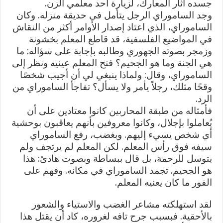
جسده آثار المعارك، لزيارة أحد معلمي الزن.
وجد الساموراي الرجل يتأمل في حديقة منزله. وكان
الساموراي، الذي اعتاد إصدار الأوامر أكثر من النقاش
في المواضيع الفلسفية، قد قاطع المعلم بخشونة
وزمجر بصوته الجهوري وطالبه بإجابة على سؤاله: ما
هي الجنة وما هو الجحيم؟ فتح المعلم عينيه ونظر إلى
الساموراي، وقال: ولماذا ينبغي لي أن أجيب شخصًا
وقحًا مثلك، رجلاً يأمر ولا يسأل؟ تفاجأ الساموراي من
الرد.
فأمثاله من طبقة المحاربين كانوا معتادين على أن
يُعاملوا بإجلال، وكانوا معروفين بأنهم يعاقبون بوحشية
أي شخص يسيء إليهم. وبغضب، رفع الساموراي
سيفه فوق رأس المعلم. لكن المعلم لم يرتجف ولم
يتوسل للرحمة، بل قال ببساطة وبصوت هادئ: هذا
هو الجحيم. تجمد الساموراي في مكانه. وفهم على
الفور ما كان يعنيه المعلم.
لقد استهلكته مشاعر الغضب والاستياء والشعور
بالأحقية. فبسبب جرح تافه لغروره، كاد أن يقتل هذا