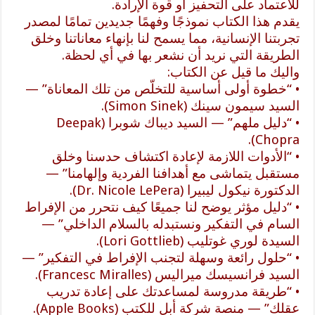
للاعتماد على التحفيز أو قوة الإرادة.
يقدم هذا الكتاب نموذجًا وفهمًا جديدين تمامًا لمصدر
تجربتنا الإنسانية، مما يسمح لنا بإنهاء معاناتنا وخلق
الطريقة التي نريد أن نشعر بها في أي لحظة.
واليك ما قيل عن الكتاب:
• “خطوة أولى أساسية للتخلّص من تلك المعاناة” —
السيد سيمون سينك (Simon Sinek).
• “دليل ملهم” — السيد ديباك شوبرا (Deepak
Chopra).
• “الأدوات اللازمة لإعادة اكتشاف حدسنا وخلق
مستقبل يتماشى مع أهدافنا الفردية وإلهامنا” —
الدكتورة نيكول ليبيرا (Dr. Nicole LePera).
• “دليل مؤثر يوضح لنا جميعًا كيف نتحرر من الإفراط
السام في التفكير ونستبدله بالسلام الداخلي” —
السيدة لوري غوتليب (Lori Gottlieb).
• “حلول رائعة وسهلة لتجنب الإفراط في التفكير” —
السيد فرانسيسك ميراليس (Francesc Miralles).
• “طريقة مدروسة لمساعدتك على إعادة تدريب
عقلك” — منصة شركة أبل للكتب (Apple Books).