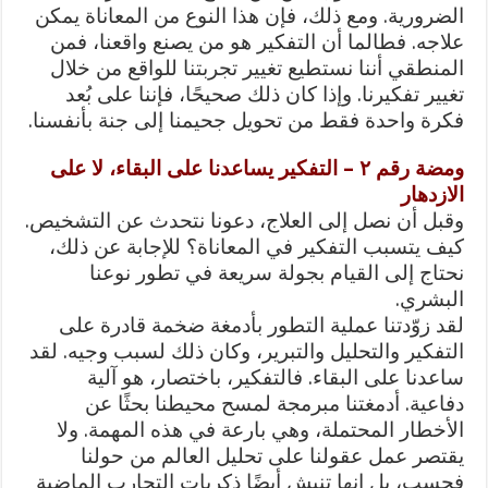
الضرورية. ومع ذلك، فإن هذا النوع من المعاناة يمكن
علاجه. فطالما أن التفكير هو من يصنع واقعنا، فمن
المنطقي أننا نستطيع تغيير تجربتنا للواقع من خلال
تغيير تفكيرنا. وإذا كان ذلك صحيحًا، فإننا على بُعد
فكرة واحدة فقط من تحويل جحيمنا إلى جنة بأنفسنا.
ومضة رقم ٢ – التفكير يساعدنا على البقاء، لا على
الازدهار
وقبل أن نصل إلى العلاج، دعونا نتحدث عن التشخيص.
كيف يتسبب التفكير في المعاناة؟ للإجابة عن ذلك،
نحتاج إلى القيام بجولة سريعة في تطور نوعنا
البشري.
لقد زوّدتنا عملية التطور بأدمغة ضخمة قادرة على
التفكير والتحليل والتبرير، وكان ذلك لسبب وجيه. لقد
ساعدنا على البقاء. فالتفكير، باختصار، هو آلية
دفاعية. أدمغتنا مبرمجة لمسح محيطنا بحثًا عن
الأخطار المحتملة، وهي بارعة في هذه المهمة. ولا
يقتصر عمل عقولنا على تحليل العالم من حولنا
فحسب، بل إنها تنبش أيضًا ذكريات التجارب الماضية