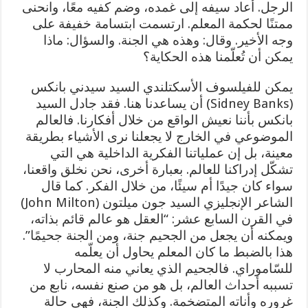
الرجل. أعاد سيفه إلى غمده، وضم كفيه معًا، وانحنى
ممتنًا لحكمة المعلم. ارتسمت ابتسامة خفيفة على
وجه الأخير. وقال: وهذه هي الجنة. والسؤال: ماذا
يمكن أن تُعلّمنا هذه الحكاية؟
يمكن للفيلسوف الأسكتلندي السيد سيدني بانكس
(Sidney Banks) أن يساعدنا هنا. فقد جادل السيد
بانكس بأننا نعيش الواقع من خلال أفكارنا. فالعالم
الموضوعي في الخارج لا يجعلنا نرى الأشياء بطريقة
معينة، بل إن عملياتنا الفكرية الداخلية هي التي
تشكّل إدراكنا للعالم. بعبارة أخرى، نحن نخلق واقعنا،
سواء كان جيدًا أم سيئًا، من خلال الفكر. كما قال
الشاعر الإنجليزي السيد جون ميلتون (John Milton)
في القرن السابع عشر: “العقل هو عالم قائم بذاته،
ويمكنه أن يجعل من الجحيم جنة، ومن الجنة جحيمًا”.
هذا بالضبط ما كان المعلم يحاول أن يعلّمه
للسّاموراي. فالجحيم الذي يعاني منه المحارب لا
تسببه أحداث العالم، بل هو من صنع نفسه، نابع من
غروره وأناته المتضخمة. وكذلك الجنة، فهي حالة