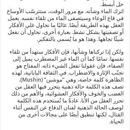
حل أبسط.
اترك الماء وشأنه. مع مرور الوقت، ستترسّب الأوساخ
في قاع الوعاء وسيتصفى الماء من تلقاء نفسه. يعمل
العقل بهذه الطريقة أيضًا. غالبًا ما نحاول غلي الأفكار
أو تصفيتها بشكل نشط. بعبارة أخرى، نحاول أن نفعل
شيئًا تجاهها. وهذا هو ما يُسمى بالتفكير.
ولكن إذا تركناها وشأنها، فإن الأفكار ستهدأ من تلقاء
نفسها. تمامًا كما أن الماء غير المضطرب يميل إلى
الصفاء، فإن عقولنا تفعل الشيء ذاته. المفتاح هو
تجنّب الإثارة والاضطراب. في الثقافة اليابانية، لهذه
الظاهرة كلمة خاصة، وهي “موشين” (Mushin).
تصف هذه الكلمة حالة ذهنية يتحرر فيها العقل من
الغضب والخوف والأفكار العشوائية، والأهم من ذلك
تحرر العقل من الأنا. عادةً ما تُستخدم هذه الكلمة
لوصف الحالة الذهنية لفنان الدفاع عن النفس أثناء
القتال، لكنها تنطبق أيضًا على مجالات أخرى من
الحياة.