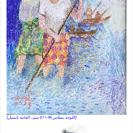
[اللوحة بمقاس 96 × 67 سم ، الخامة باستيل]