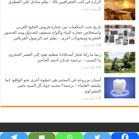
الزارة في كتب الجغرافيين (6) – بقلم صادق علي القطري
‏يومين مضت
تاريخ نحت المكعبات من حجارة فروش الخليج العربي
واستخلاص حجارة البناء وألواح تسقيف الجداول ومد الجسور
الحجرية ومنحوتات أخرى – بقلم عبد الرسول الغريافي
ربما ما زلنا نختار أصدقاءنا بعقلية تعود إلى العصر الحجري،
ما السبب – ترجمة عدنان أحمد الحاجي
أسنان مزروعة في المختبر هي خطوة أخرى نحو الواقع، كما
يكشف العلماء – ترجمة* محمد جواد آل السيد ناصر
الخضراوي