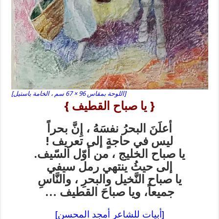
[اللوحة بمقاس 96 × 67 سم ، الخامة باستيل]
{ يا صباح القطيف }
أعلَنَ البحرُ نفسَهُ ، إِنَّ بحراً
ليس في حاجةٍ إلى تعريف !
يا صباح الخليج ، من أوّل السّيف.
إلى حيثُ ينتهي رمل سيفي
يا صباح النَّخيل والبحرِ ، والنَّاسِ
جميعاً، ويا صباحَ القطيف …
[أبيات للشاعر أمجد المحسن]