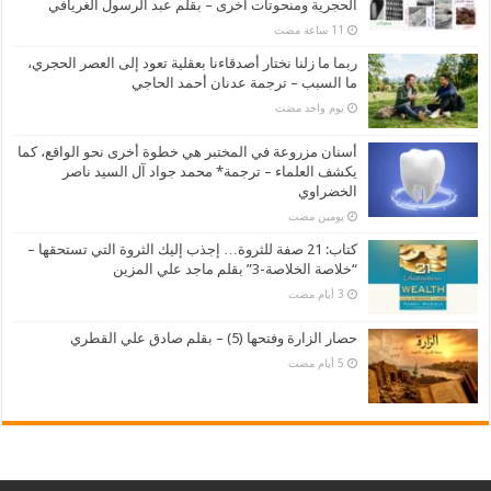
الحجرية ومنحوتات أخرى – بقلم عبد الرسول الغريافي
ربما ما زلنا نختار أصدقاءنا بعقلية تعود إلى العصر الحجري،
ما السبب – ترجمة عدنان أحمد الحاجي
‏يوم واحد مضت
أسنان مزروعة في المختبر هي خطوة أخرى نحو الواقع، كما
يكشف العلماء – ترجمة* محمد جواد آل السيد ناصر
الخضراوي
‏يومين مضت
كتاب: 21 صفة للثروة… إجذب إليك الثروة التي تستحقها –
“خلاصة الخلاصة-3” بقلم ماجد علي المزين
حصار الزارة وفتحها (5) – بقلم صادق علي القطري