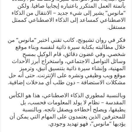
بأتمتة العمل المتكرر باعتباره إيجابيا صافيا. ولكن
“مانوس” يشير إلى شيء جديد – الانتقال من الذكاء
الاصطناعي كمساعد إلى الذكاء الاصطناعي كممثل
مستقل.
فكر في روان تشيونج، كاتب تقني اختبر “مانوس” من
خلال مطالبته بكتابة سيرة ذاتية لنفسه وبناء موقع
شخصي. وفي غضون دقائق، قام الوكيل بمسح
وسائل التواصل الاجتماعي، واستخراج أبرز الأحداث
المهنية، وإنشاء سيرة ذاتية بتنسيق أنيق، وترميز
موقع ويب وظيفي ونشره على الإنترنت. حتى أنه حل
مشكلات الاستضافة – دون طلب أي مدخلات إضافية.
وبالنسبة لمطوري الذكاء الاصطناعي، هذا هو الكأس
المقدسة – نظام لا يولد المعلومات فحسب، بل
يطبقها، ويصلح أخطاءه ويصقل ناتجه. وبالنسبة
للمحترفين الذين يعتمدون على المهام التي يمكن أن
يؤديها “مانوس”، فهو تهديد وجودي.