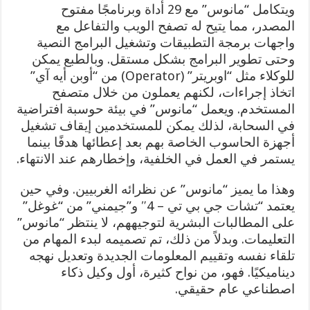
ويتكامل “مانوس” مع 29 أداة وبرنامجًا مفتوح
المصدر، مما يتيح له تصفح الويب والتفاعل مع
واجهات برمجة التطبيقات وتشغيل البرامج النصية
وحتى تطوير البرامج بشكل مستقل. وبالطبع يمكن
للوكلاء مثل “اوبريتر” (Operator) من “أوبن أيه آي”
اتخاذ إجراءات، لكنهم يعملون من خلال متصفح
المستخدم. ويعمل “مانوس” في بيئة حوسبة افتراضية
في السحابة، لذلك يمكن للمستخدمين إيقاف تشغيل
أجهزة الحاسوب الخاصة بهم بعد إعطائها هدفًا بينما
يستمر في العمل في الخلفية، وإخطارهم عند الانتهاء.
وهذا ما يميز “مانوس” عن نظرائه الغربيين. وفي حين
يعتمد “تشات جي بي تي – 4″ و”جيمني” من “غوغل”
على المطالبات البشرية لتوجيههم، لا ينتظر “مانوس”
التعليمات. وبدلاً من ذلك، تم تصميمه لبدء المهام من
تلقاء نفسه وتقييم المعلومات الجديدة وتعديل نهجه
ديناميكيًا. فهو، من نواح كثيرة، أول وكيل ذكاء
اصطناعي عام حقيقي.