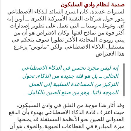
صدمة لنظام وادي السليكون
لسنوات عديدة، كان السرد السائد للذكاء الاصطناعي
يدور حول شركات التقنية الأميركية الكبرى ــ أوبن إيه
آي، وغوغل، وميتا ــ التي تعمل على تطوير إصدارات
أكثر قوة من نماذج لغتها. وكان الافتراض هو أن من
يبني روبوت المحادثة الأكثر تطورا سوف يتحكم في
مستقبل الذكاء الاصطناعي. ولكن “مانوس” يزعزع
هذا الافتراض.
إنه ليس مجرد تحسن في الذكاء الاصطناعي
الحالي ــ بل هو فئة جديدة من الذكاء، تحول
التركيز من المساعدة السلبية إلى العمل
الموجه ذاتيا. وهو من صنع الصين بالكامل.
وقد أثار هذا موجة من القلق في وادي السليكون،
حيث اعترف قادة الذكاء الاصطناعي بهدوء بأن الدفع
العدواني للصين نحو الأنظمة المستقلة قد يمنحها
ميزة المبادرة في القطاعات الحيوية. والخوف هو أن