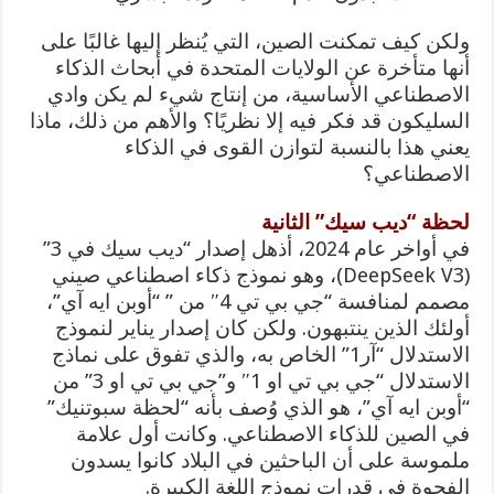
ولكن كيف تمكنت الصين، التي يُنظر إليها غالبًا على
أنها متأخرة عن الولايات المتحدة في أبحاث الذكاء
الاصطناعي الأساسية، من إنتاج شيء لم يكن وادي
السليكون قد فكر فيه إلا نظريًا؟ والأهم من ذلك، ماذا
يعني هذا بالنسبة لتوازن القوى في الذكاء
الاصطناعي؟
لحظة “ديب سيك” الثانية
في أواخر عام 2024، أذهل إصدار “ديب سيك في 3”
(DeepSeek V3)، وهو نموذج ذكاء اصطناعي صيني
مصمم لمنافسة “جي بي تي 4″ من ” “أوبن ايه آي”،
أولئك الذين ينتبهون. ولكن كان إصدار يناير لنموذج
الاستدلال “آر1” الخاص به، والذي تفوق على نماذج
الاستدلال “جي بي تي او 1″ و”جي بي تي او 3” من
“أوبن ايه آي”، هو الذي وُصف بأنه “لحظة سبوتنيك”
في الصين للذكاء الاصطناعي. وكانت أول علامة
ملموسة على أن الباحثين في البلاد كانوا يسدون
الفجوة في قدرات نموذج اللغة الكبيرة.