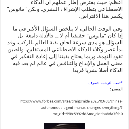
أعظم: حيث يفترض إطار عملهم أن الذكاء
الاصطناعي يتطلب الإشراف البشري. ولكن “مانوس”
يكسر هذا الافتراض.
وفي الوقت الحالي، لا يتلخص السؤال الأكبر في ما
إذا كان “مانوس” حقيقيا أم لا ــ فالأدلة دامغة. بل
السؤال هو مدى سرعة لحاق بقية العالم بالركب. وقد
بدأ عصر وكلاء الذكاء الاصطناعي المستقلين، والصين
تقود التهمة. وربما يحتاج بقيتنا إلى إعادة التفكير في
معنى العمل والإبداع والتنافس في عالم لم يعد فيه
الذكاء أصلا بشريا فريدا.
*تمت الترجمة بتصرف
المصدر:
https://www.forbes.com/sites/craigsmith/2025/03/08/chinas-
autonomous-agent-manus-changes-everything/?
mc_cid=558c5992dd&mc_eid=ba8da3fcb0