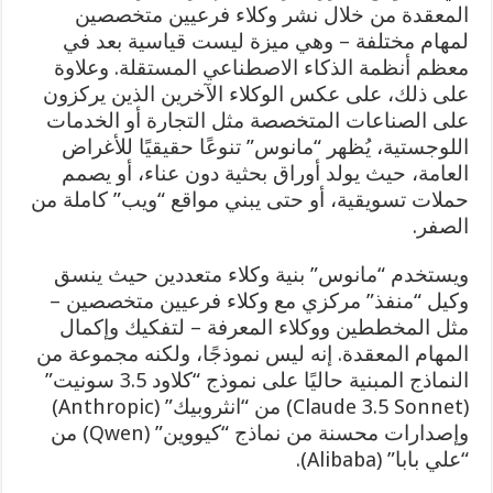
المعقدة من خلال نشر وكلاء فرعيين متخصصين
لمهام مختلفة – وهي ميزة ليست قياسية بعد في
معظم أنظمة الذكاء الاصطناعي المستقلة. وعلاوة
على ذلك، على عكس الوكلاء الآخرين الذين يركزون
على الصناعات المتخصصة مثل التجارة أو الخدمات
اللوجستية، يُظهر “مانوس” تنوعًا حقيقيًا للأغراض
العامة، حيث يولد أوراق بحثية دون عناء، أو يصمم
حملات تسويقية، أو حتى يبني مواقع “ويب” كاملة من
الصفر.
ويستخدم “مانوس” بنية وكلاء متعددين حيث ينسق
وكيل “منفذ” مركزي مع وكلاء فرعيين متخصصين –
مثل المخططين ووكلاء المعرفة – لتفكيك وإكمال
المهام المعقدة. إنه ليس نموذجًا، ولكنه مجموعة من
النماذج المبنية حاليًا على نموذج “كلاود 3.5 سونيت”
(Claude 3.5 Sonnet) من “انثروبيك” (Anthropic)
وإصدارات محسنة من نماذج “كيووين” (Qwen) من
“علي بابا” (Alibaba).