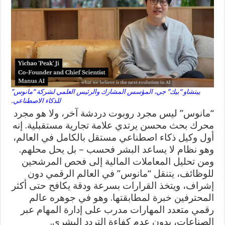
ييتشاو “بيك” جي، المؤسس المشارك والرئيس العلمي لشركة “مانوس”
للذكاء الاصطناعي.
“مانوس” ليس مجرد روبوت دردشة آخر، ولا هو مجرد
محرك بحث محسن يرتدي علامة تجارية مستقبلية. إنه
أول وكيل ذكاء اصطناعي مستقل بالكامل في العالم،
وهو نظام لا يساعد البشر فحسب – بل يحل محلهم.
ومن تحليل المعاملات المالية إلى فحص المرشحين
للوظائف، يتنقل “مانوس” في العالم الرقمي دون
إشراف، ويتخذ القرارات بسرعة ودقة يكافح حتى أكثر
المحترفين خبرة لمطابقتها. وهو في جوهره عالم
رقمي متعدد المهارات مدرب على إدارة المهام عبر
الصناعات، بدون عدم كفاءة التردد البشري.