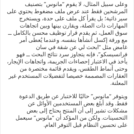
وعلى سبيل المثال، لا يقوم “مانوس” بتصنيف
المرشحين فقط عند عرض ملف مضغوط يحتوي على
سير ذاتية؛ بل يقرأ كل ملف على حدة، ويستخرج
المهارات ذات الصلة، ويقارن بينها وبين اتجاهات
سوق العمل، ثم يقدم قرار توظيف محسن بالكامل ــ
مع ورقة إكسل أنشأها بنفسه. وعندما يُعطى أمر
غامض مثل “ابحث لي عن شقة في سان
فرانسيسكو”، فإنه يتجاوز سرد نتائج البحث ــ فهو
يأخذ في الاعتبار إحصاءات الجريمة، واتجاهات الإيجار،
وحتى أنماط الطقس، ويقدم قائمة مختصرة من
العقارات المصممة خصيصا لتفضيلات المستخدم غير
المعلنة.
ويتوفر “مانوس” حاليًا للاختبار عن طريق الدعوة
فقط. وقد أبلغ بعض المستخدمين الأوائل عن
مشكلات تشير إلى أن المنتج يحتاج إلى بعض
التحسينات. ولكن من المؤكد أن “مانوس” سيعمل
على تحسين النظام قبل التوفر العام.