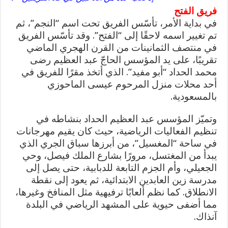
فريق الفتح
في بداية الأمر، تأسّس الفريق تحت اسم “النجم”، ثم
تم تغيير اسمه لاحقًا إلى “الفتح”. وقد تأسّس الفريق
في منتصف الثمانينات من القرن الهجري الماضي
تقريبًا، على يد المؤسس الحاجّ عبد العظيم رضى
محمد الحداد “أبو مفيد”. الذي أتخذ مقرًا للفريق في
أحد محلات منزل المرحوم عيسى الماحوزي
بالمسعودية.
وتميّز المؤسس عبد العظيم الحداد بنشاطه في
تنظيم الفعاليات الرياضية، حيث كان يقيم مهرجانات
في ساحة “المغسيل”، من أبرزها سباق الجري الذي
يبدأ من المغتسل، مرورًا بشارع الملك فيصل، وحي
الجعيلي، وأم الجزم التابعة للدبابية، حتى يصل إلى
مدرسة زين العابدين الابتدائية، ثم يعود إلى نقطة
الانطلاق. كما نظم ألعابًا ترفيهية مثل المنافخ وغيرها،
مما أضفى حيوية على المشهد الرياضي في البلدة
آنذاك.