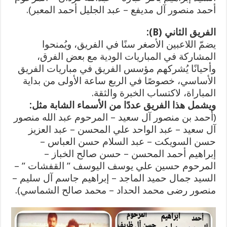
أحمد منصور آل مديفع – عبد الجليل أحمد المعبر).
الفريق الثاني (B):
يضمّ اللاعبين الأصغر سنًا في الفريق، ويُمنحوا
المشاركة في المباريات الودية مع بعض الفرق،
وأحيانًا يُشركهم مؤسس الفريق في مباريات الفريق
الأساسي، خصوصًا في الربع ساعة الأولى من بداية
المباراة، لاكتساب الخبرة والثقة.
ويشمل هذا الفريق عددًا من الأسماء الشابة مثل:
(أحمد بن منصور آل سعيد – المرحوم عبد الله منصور
آل سعيد – عبد الواحد علي المحسن – عبد العزيز
حسن السويكت – عبد السلام حسن العباس –
إبراهيم أحمد المحسن – حسن صالح الخباز –
المرحوم حسين علي يوسف اليوسف ” القفشات ” –
السيد جمال حميد الماجد – إبراهيم جاسم آل سليم –
منصور رضى محمد الحداد – محمد صالح الشماسي).