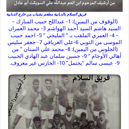
فريق السلام بالدبابية مطعم بشباب من خارج الدبابية
(الوقوف من اليمين): 1- عبداللح حبيب المبارك –
السيد هاشم السيد أحمد الهواشم 3- محمد العمران
– 4- العمري الملقب بـ ” المليجي ” 5- احمد حبيب
الموسى من التوبي 6-علي الغريافي 7- جعفر سليس
(الجلوس من اليمين): 8- محمد علي السنان ” من
أهالي الأوجام ” 9- حسين سلمان عبد الهادي الحبيب
9- عيسى سالم “يحتمل” 10- الحارس غير معروف.