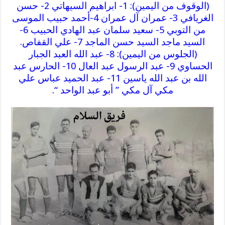
(الوقوف من اليمين): 1- ابراهيم السيهاتي 2- حسن
الغريافي 3- عمران آل عمران 4-أحمد حبيب الموسى
من التوبي 5- سعيد سلمان عبد الهادي الحبيب 6-
السيد ماجد السيد حسن الماجد 7- علي القفاص.
(الجلوس من اليمين): 8- عبد الله العبد الجبار
الحساوي 9- عبد الرسول عبد العال 10- الحارس عبد
الله بن عبد الله ياسين 11- عبد الحميد عباس علي
مكي آل مكي ” أبو عبد الواحد “.