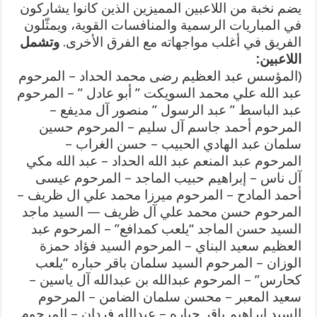
يضم نخبة من اللاعبين المميزين الذين كانوا يشاركون
في المباريات الرسمية والمنافسات القوية، ويمثّلون
الفريق في أغلب مواجهاته مع الفرق الأخرى.
وتشمل
اللاعبين:
(المؤسس عبد العظيم رضى محمد الحداد – المرحوم
عبد الله علي محمد السويكت ” أبو عادل ” – المرحوم
عبد الباسط ” عبد الرسول ” منصور آل مديفع –
المرحوم أحمد جاسم آل سليم – المرحوم حسين
سلمان عبد الهادي الحبيب – حسن الغراب –
المرحوم عبد المنعم عبد الله الحداد – عبد الله مكي
آل ناس – إبراهيم حبيب الماجد – المرحوم عيسى
أحمد المادح – المرحوم ميرزا محمد علي ال ظريف –
المرحوم حسن محمد علي آل ظريف — السيد ماجد
السيد حسن الماجد “يلعب كمدافع” – المرحوم عبد
العظيم سعيد البناي – المرحوم السيد فؤاد حمزة
الوزان – المرحوم السيد سلمان باقر حباره “يلعب
كحارس” – المرحوم عبدالله بن عبدالله آل ياسين –
سعيد المعبر – محسن سلمان الضامن – المرحوم
السيد إبراهيم باقر حباره – عبدالله فردان – المرحوم