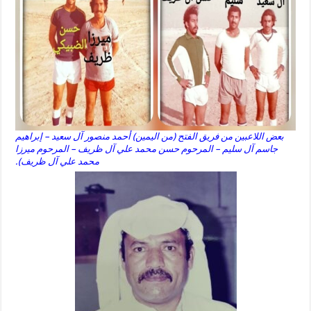
بعض اللاعبين من فريق الفتح (من اليمين) أحمد منصور آل سعيد – إبراهيم
جاسم آل سليم – المرحوم حسن محمد علي آل ظريف – المرحوم ميرزا
محمد علي آل ظريف).