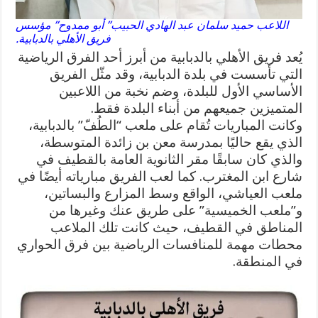
اللاعب حميد سلمان عبد الهادي الحبيب” أبو ممدوح” مؤسس
فريق الأهلي بالدبابية.
يُعد فريق الأهلي بالدبابية من أبرز أحد الفرق الرياضية
التي تأسست في بلدة الدبابية، وقد مثّل الفريق
الأساسي الأول للبلدة، وضم نخبة من اللاعبين
المتميزين جميعهم من أبناء البلدة فقط.
وكانت المباريات تُقام على ملعب “الطُفّ” بالدبابية،
الذي يقع حاليًا بمدرسة معن بن زائدة المتوسطة،
والذي كان سابقًا مقر الثانوية العامة بالقطيف في
شارع ابن المغترب. كما لعب الفريق مبارياته أيضًا في
ملعب العياشي، الواقع وسط المزارع والبساتين،
و”ملعب الخميسية” على طريق عنك وغيرها من
المناطق في القطيف، حيث كانت تلك الملاعب
محطات مهمة للمنافسات الرياضية بين فرق الحواري
في المنطقة.