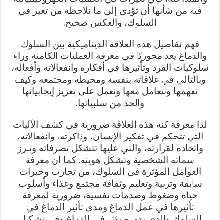
فيه من شأنها أن تؤدي إلى ما نلاحظه من تغير في
السلوك، والعكس صحيح.
فهم تفاصيل هذه العلاقة الديناميكية بين السلوك
والدماغ يعد محوريًا في معرفة العمليات الكامنة وراء
سلوكيات الفرد وتأثيرها في أفكاره وانفعالاته وأفعاله،
وبالتالي في علاقاته بنفسه ومحيطه ومجتمعه وكيف
نفهمها ونتعامل معها ونعمل على تعزيز إيجابياتها
والحد من سلبياتها.
لذا معرفة كنه هذه العلاقة ضرورية في كشف الآليات
التي تتحكم في تفكير الإنسان، وذاكرته، وانفعالاته،
واتخاذه لقرارته، والتي عليها تتشكل تصرفاته وتبرز
سماته الشخصية وتشكل هويته. كما أن معرفة
العوامل المؤثرة في السلوك، من تجارب وخبرات
سابقة وتربية وتعليم وثقافة مجتمع وغذاء وأسلوب
حياة وضغوط وصدمات نفسية، ضرورية لمعرفة
تأثيرها في عمل الدماغ ومدى تأثير الدماغ في
السلوك والذي بدوره يؤثر في الدماغ وفي تشكيل