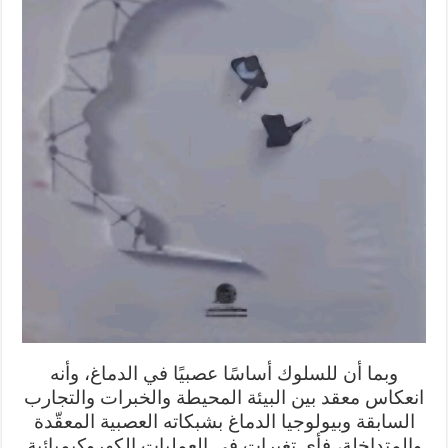
وبما أن للسلوك أساسًا عصبيًا في الدماغ، وأنه
انعكاس معقد بين البيئة المحيطة والخبرات والتجارب
السابقة وبيولوجيا الدماغ بشبكاته العصبية المعقّدة
والمتداخلة، فأي تغيرات في العمليات الكهروكيميائية