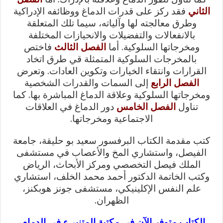
الثاني
فقد ركز على قدرات الدماغ ووظائفه الإدراكية
وطرق معالجته لها وآلياته، سيما تلك المتعلقة
بالانفعالات والتفضيلات والانحيازات المختلفة
ومخرجاتها السلوكية. أما
الفصل الثالث
فاختص
بالمخرجات السلوكية المتمثلة قي طرق اتخاد
القرارات وانتقاء الخيارات وتكوين العادات. وتعرض
الفصل الرابع
إلى السمات والقدرات الشخصية
ومخرجاتها السلوكية وعلاقة الدماغ المباشرة بها. كما
تناول
الفصل الخامس
دور الدماغ في العلاقات
الاجتماعية ومخرجاتها.
كتب مقدمة الكتاب البرفسور سعيد بو حليقة، جامعة
الفيصل، واستشاري المخ والأعصاب في مستشفى
الملك فيصل التخصصي ومركز الأبحاث، الرياض
وكتب الخاتمة الدكتور أحمد محمد الخلف، استشاري
علم النفس الإكلينيكي، مستشفى جونز هوبكنز،
الظهران.
الكتاب متوفر الآن في مكتبة المتنبيء في الدمام،