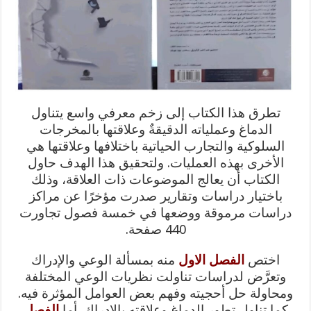
تطرق هذا الكتاب إلى زخم معرفي واسع يتناول
الدماغ وعملياته الدقيقةٌ وعلاقتها بالمخرجات
السلوكية والتجارب الحياتية باختلافها وعلاقتها هي
الأخرى بهذه العمليات. ولتحقيق هذا الهدف حاول
الكتاب أن يعالج الموضوعات ذات العلاقة، وذلك
باختيار دراسات وتقارير صدرت مؤخرًا عن مراكز
دراسات مرموقة ووضعها في خمسة فصول تجاورت
440 صفحة.
اختص
الفصل الاول
منه بمسألة الوعي والإدراك
وتعرَّض لدراسات تناولت نظريات الوعي المختلفة
ومحاولة حل أحجيته وفهم بعض العوامل المؤثرة فيه.
كما تناول تطور الدماغ وعلاقته بالإدراك. أما
الفصل