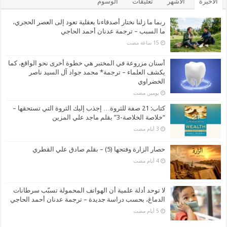
الأخيرة
الأشهر
تعليقات
الوسوم
ربما ما زلنا نختار أصدقاءنا بعقلية تعود إلى العصر الحجري،
ما السبب – ترجمة عدنان أحمد الحاجي
أسنان مزروعة في المختبر هي خطوة أخرى نحو الواقع، كما
يكشف العلماء – ترجمة* محمد جواد آل السيد ناصر
الخضراوي
‏يومين مضت
كتاب: 21 صفة للثروة… إجذب إليك الثروة التي تستحقها –
“خلاصة الخلاصة-3” بقلم ماجد علي المزين
حصار الزارة وفتحها (5) – بقلم صادق علي القطري
لا توحد أدلة علمية أن الهواتف المحمولة تسبّب سرطانات
الدماغ، بحسب دراسة جديدة – ترجمة عدنان أحمد الحاجي