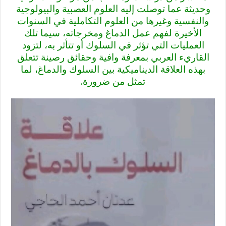
وحديثة عما توصلت إليه العلوم العصبية والبيولوجية
والنفسية وغيرها من العلوم التكاملية في السنوات
الأخيرة لفهم عمل الدماغ ومخرجاته، سيما تلك
العمليات التي تؤثر في السلوك أو تتأثر به، لتزود
القاريء العربي بمعرفة وافية وحقائق رصينة تتعلق
بهذه العلاقة الديناميكية بين السلوك والدماغ، لما
تمثل من ضرورة.