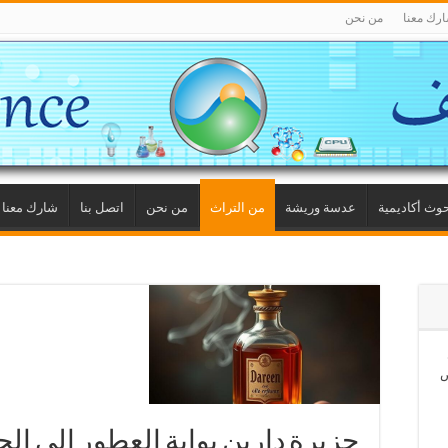
رك معنا
من نحن
وث أكاديمية
عدسة وريشة
من التراث
من نحن
اتصل بنا
شارك معنا
ص
جزيرة دارين بوابة العطور إلى الجز