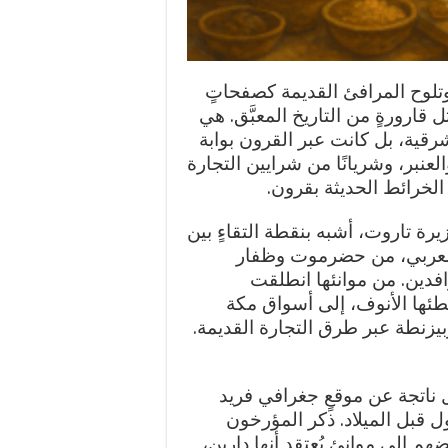
تلوح المرافئ القديمة كصفحاتٍ
قارورةٍ من التاريخ المعبَّق. هي
قية، بل كانت عبر القرون بوابة
العنبر، وشريانًا من شرايين التجارة
الخرائط الحديثة بقرون.
ة تاروت، أشبه بنقطة التقاءٍ بين
العربي، من حضرموت وظفار
افدين. من موانئها انطلقت
خطئها الأنوف، إلى أسواق مكة
زنطة عبر طرق التجارة القديمة.
ناتجة عن موقعٍ جغرافي فريد
ول قبل الميلاد. ذكر المؤرخون
م إلى موانئ يُعتقد أنها دارين،