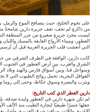
على تخوم الخليج، حيث يتصافح الموج والرمل، و
من ذاكرةٍ لم تجف، تقف جزيرة دارين شامخةً مثل 
ليست مجرد جزيرةٍ صغيرةٍ من جزر المنطقة الشر
العطور، وميناء الأرواح العابقة بالمسك واللبان و
التي أنعشت قلب الجزيرة العربية قبل أن تُرسم 
كانت دارين، الواقعة في الطرف الشرقي من جزير
الشرق والغرب، بين أرض العطور في الجنوب 
وسواحل قنا، وبين أسواق فارس والهند وبلاد الر
القوافل البحرية، تحمل روائح الطيوب التي لا ت
ويثرب والبصرة وسوق عكاظ، وحتى إلى روما وبي
دارين العطر الذي كتب التاريخ:
لم تكن شهرة دارين في العطور وليدة صدفة، بل 
جعلها جسرًا طبيعيًا لتجارة الطيب منذ الألف الأ
الإغريق واللاتين مرافئ شرق الجزيرة، وأشار بعضه