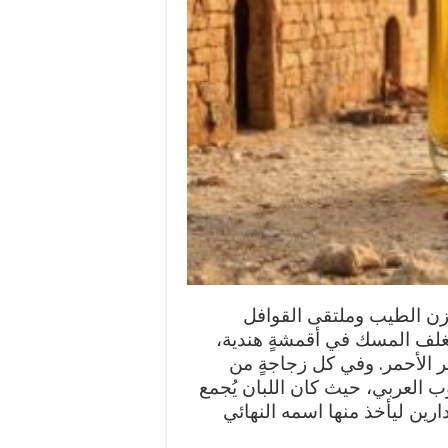
خزن الطيب وملتقى القوافل
ُغلف المسك في أقمشةٍ هندية،
ر الأحمر. وفي كل زجاجةٍ من
 العربي، حيث كان اللبان يُجمع
رين ليأخذ منها اسمه النهائي