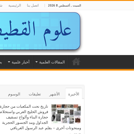
اتصل بنا
الرئيسية
شا
السبت , أغسطس 8 2026
المقالات العلمية
أخبار علمية
بح
الأخيرة
الأشهر
تعليقات
الوسوم
تاريخ نحت المكعبات من حجارة
فروش الخليج العربي واستخلا
حجارة البناء وألواح تسقيف
الجداول ومد الجسور الحجرية
ومنحوتات أخرى – بقلم عبد الرسول الغريافي