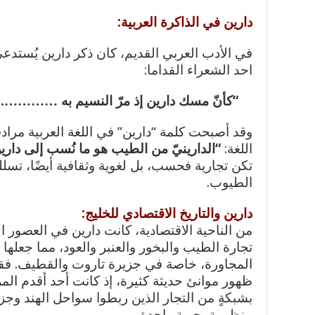
دارين في الذاكرة العربية:
في الأدب العربي القديم، كان ذكر دارين يُستدعى 
احد الشعراء القداما:
“كأنّ مسك دارين إذ مرّ النسيم به …………. يُ
وقد أصبحت كلمة “دارين” في اللغة العربية مرادف
اللغة:
“الدارينيّ من الطيب هو ما نُسب إلى داري
تكن تجارية فحسب، بل لغوية وثقافية أيضًا، تسل
الطيوب.
دارين والتاريخ الاقتصادي للخليج:
من الناحية الاقتصادية، كانت دارين في العصور
تجارة الطيب والبخور والعنبر والعود، مما جعلها 
المجاورة، خاصة في جزيرة تاروت والقطيف. فقد
ظهور موانئ حديثة كثيرة، إذ كانت أحد أقدم ال
بشبكةٍ من التجار الذين ربطوا سواحل الهند و
منظومةٍ بحرية واحدة.