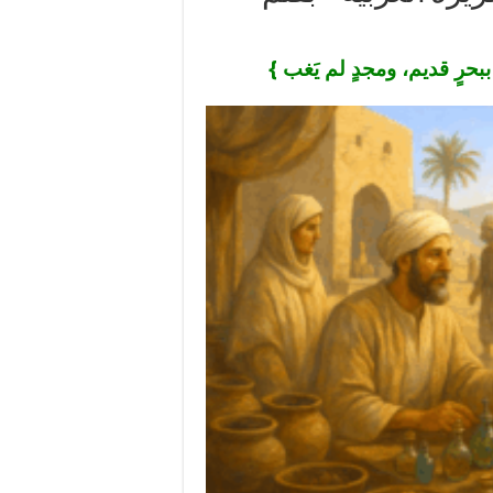
بحرٍ قديم، ومجدٍ لم يَغب }