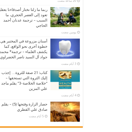
ربما ما زلنا نختار أصدقاءنا بعقلي
تعود إلى العصر الحجري، ما
السبب – ترجمة عدنان أحمد
الحاجي
‏يومين مضت
أسنان مزروعة في المختبر هي
خطوة أخرى نحو الواقع، كما
يكشف العلماء – ترجمة* محمد
جواد آل السيد ناصر الخضراوي
كتاب: 21 صفة للثروة… إجذب
إليك الثروة التي تستحقها –
“خلاصة الخلاصة-3” بقلم ماجد
علي المزين
حصار الزارة وفتحها (5) – بقلم
صادق علي القطري