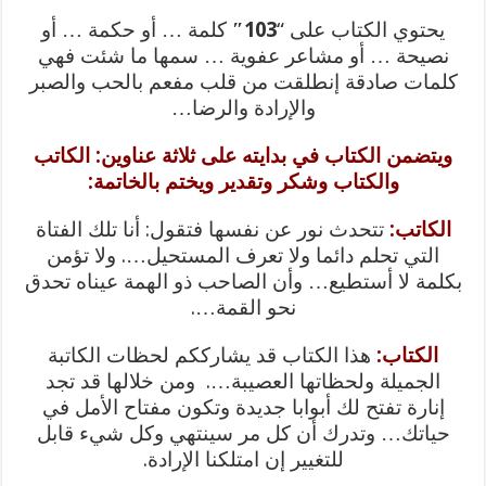
يحتوي الكتاب على “
103″
كلمة … أو حكمة … أو
نصيحة … أو مشاعر عفوية … سمها ما شئت فهي
كلمات صادقة إنطلقت من قلب مفعم بالحب والصبر
والإرادة والرضا…
ويتضمن الكتاب في بدايته على ثلاثة عناوين: الكاتب
والكتاب وشكر وتقدير ويختم بالخاتمة:
الكاتب:
تتحدث نور عن نفسها فتقول: أنا تلك الفتاة
التي تحلم دائما ولا تعرف المستحيل…. ولا تؤمن
بكلمة لا أستطيع… وأن الصاحب ذو الهمة عيناه تحدق
نحو القمة….
الكتاب:
هذا الكتاب قد يشارككم لحظات الكاتبة
الجميلة ولحظاتها العصيبة…. ومن خلالها قد تجد
إنارة تفتح لك أبوابا جديدة وتكون مفتاح الأمل في
حياتك… وتدرك أن كل مر سينتهي وكل شيء قابل
للتغيير إن امتلكنا الإرادة.