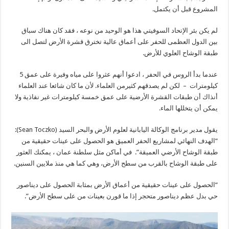
المشروع قبل أن يكتمل.
لم يكن بئر الإتحاد السوفيتي هذا هو الوحيد من نوعه ، فقد كان هناك سباق
بين الدول العظمى للحفر على أعماق عالية تخترق قشرة الأرض لتصل الى
طبقة الوشاح العلوي للأرض.
عندما بدأ الروس في الحفر ، ادعوا أنهم عثروا على مياه وفيرة على عمق 5
كيلومترات – لكن لم يصدقهم كثيرمن العلماء. لأن ما كان شائعا عند العلماء
أنذاك أن طبقات القشرة الأرضية على عمق خمسة كيلومترات غير نفاذية ولا
يمكن أن يتخللها الماء.
يقول مدير برنامج الوكالة اليابانية لعلوم الأرض والبحر السيد (Sean Toczko):
“الهدف النهائي لمشاريع الحفر العميق هو الحصول على عينات حقيقية من
طبقة الوشاح الأرضي العميقة”. في أماكن مثل سلطنة عمان ، يمكنك العثور
على طبقة الوشاح بالقرب من سطح الأرض، وهي كما هي منذ ملايين السنين.
“الحصول على عينات حقيقية من أعماق الأرض بمثابة الحصول على ديناصور
حي بدل عظم ديناصور متحجر إذا ما قورن بعينات من على سطح الأرض”.