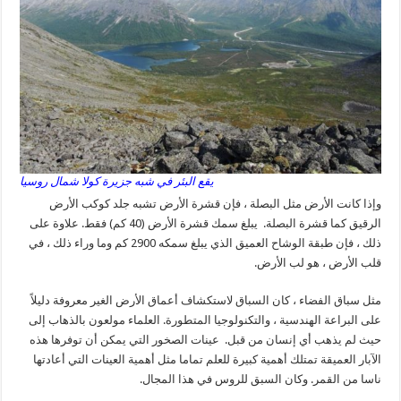
يقع البئر في شبه جزيرة كولا شمال روسيا
وإذا كانت الأرض مثل البصلة ، فإن قشرة الأرض تشبه جلد كوكب الأرض
الرقيق كما قشرة البصلة. يبلغ سمك قشرة الأرض (40 كم) فقط. علاوة على
ذلك ، فإن طبقة الوشاح العميق الذي يبلغ سمكه 2900 كم وما وراء ذلك ، في
قلب الأرض ، هو لب الأرض.
مثل سباق الفضاء ، كان السباق لاستكشاف أعماق الأرض الغير معروفة دليلاً
على البراعة الهندسية ، والتكنولوجيا المتطورة. العلماء مولعون بالذهاب إلى
حيث لم يذهب أي إنسان من قبل. عينات الصخور التي يمكن أن توفرها هذه
الآبار العميقة تمتلك أهمية كبيرة للعلم تماما مثل أهمية العينات التي أعادتها
ناسا من القمر. وكان السبق للروس في هذا المجال.