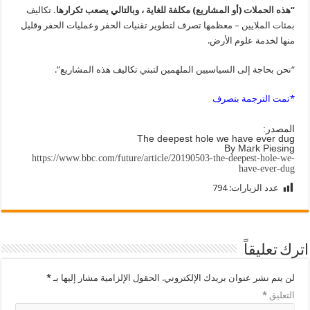
“هذه الحملات (أو المشاريع) مكلفة للغاية ، وبالتالي يصعب تكرارها.
تكاليف
بمئات الملايين – معظمها تصرف لتطوير تقنيات الحفر وعمليات الحفر وقليل
منها لخدمة علوم الأرض.
“نحن بحاجة إلى السياسيين الملهمين لتبني تكاليف هذه المشاريع”.
*تمت الترجمة بتصرف
المصدر:
The deepest hole we have ever dug
By Mark Piesing
https://www.bbc.com/future/article/20190503-the-deepest-hole-we-
have-ever-dug
عدد الزيارات:
794
اترك تعليقاً
لن يتم نشر عنوان بريدك الإلكتروني.
الحقول الإلزامية مشار إليها بـ
*
التعليق
*