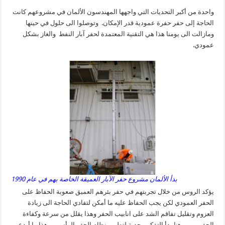
واحدة من أكبر التحديات التي واجهها المهندسون الألمان في مشروعهم كانت
الحاجة إلى حفر حفرة عمودية قدر الإمكان. وتوصلوا الى حلول في حينها
ومازالت الى يومنا هذا هي التقنية المعتمدة لحفر آبار النفط والغاز بشكل
عمودي.
بدأ الألمان مشروع حفر الآبار العميقة الخاصة بهم في عام 1990
يؤكد الروس من خلال تجربتهم في حفر بئرهم العميق صعوبة الحفاظ على
الحفر العمودي لكن يجب الحفاظ عليه ما أمكن لتفادي الحاجة الى زيادة
العزوم وتقليل تفاقم الشد على انابيب الحفر وهذا يقلل من سرعة وكفاءة
الحفر. ومن هنا بدأ التفكير بجدية لتطوير نظام الحفر الرأسي، وهذا ما أبدع