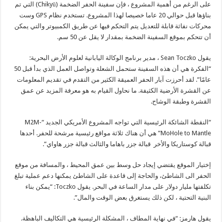
على الرغم من أهمية المشروع ، فإن سفينة الحفر الضخمة (Chikyū) التي تم
بناؤها قبل حوالي 20 عاما خصيصا لهذا المشروع. تستخدم نظام GPS وست
محركات نفاثة قابلة للتعديل يتم التحكم فيها عن طريق الكمبيوتر والتي يمكن
أن تتحكم بموقع السفينة الضخمة بمقدار لا يقل عن 50 سم.
يقول Sean Toczko ، مدير برنامج الوكالة اليابانية لعلوم الأرض البحرية:
“الفكرة هي أن هذه السفينة ستحمل الشعلة وتواصل العمل الذي بدأ قبل 50
عامًا”. لقد أحرزت آبار الحفر العميقة الكثير من التقدم في تقديم المعلومات
عن القشرة الأرضية الكثيفة. ما نحاول القيام به هو معرفة المزيد عن عمق
القشرة وطبقة الوشاح.
“النقطة الشائكة الرئيسية التي تواجه المشروع الأمريكي الجديد “M2M-
MoHole to Mantle” هي أن هناك ثلاثة مواقع رئيسية مرشحة للحفر. أحدها
قبالة كوستاريكا والأخر قبالة جزر باهاما والثالث قبالة جزر هاواي”.
إختيار الموقع يقتضي إيجاد حل وسط بين عمق المحيط ، والمسافة من موقع
الحفر الى الشاطئ، والحاجة إلى قاعدة على الشاطئ يمكنها دعم عملية تبلغ
تكلفتها مليار دولار على مدار الساعة في البحر. يقول Toczko: “يمكن بناء
البنية التحتية ، لكن ذلك يستغرق بعض الوقت والمال”.
يقول هارمز: “في نهاية المطاف ، المشكلة الرئيسية هي التكاليف الباهظة.