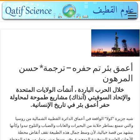
أعمق بئر تم حفره – ترجمة* حسن
المرهون
خلال الحرب الباردة ، أنشأت الولايات المتحدة
والإتحاد السوفيتي (آنذاك) مشاريع طموحة لمحاولة
حفر أعمق بئر في تاريخ الإنسانية
.
شبه جزيرة “كولا” الواقعة في أعماق الدائرة القطبية الشمالية من روسيا
والتي تتمتع بمناظر خلابة من البحيرات والغابات والضباب والثلوج تبدوا وكأنها
مشهد من قصة خيالية، لأن وسط جمال هذه الطبيعة تقف أنقاض محطة
الأبحاث العلمية السوفيتية المهجورة. وفي وسط مبنى منهار من هذه المحطة