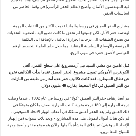
فيه المهندسون الألمان. وأصبح (نظام الحفر الرأسي) في وقتنا الحاضر من
اساسيات الحفر.
مشاريع الحفر العميق في روسيا والمانيا قدمت الكثير من التقنيات المهمة
لهندسة حفر الآبار، لكن جميعها لم تحقق ما كانت تصبو اليه ، لصعوبة التحديات
من تصدع الطبقات الى درجات الحرارة العالية ، بالإضافة الى التكلفة
المرتفعة والأوضاع السياسية المتقلبة. مما جعل حلم العلماء لتحطيم الرقم
القياسي لأعمق حفرة في مهب الريح.
قبل عامين من مشي السيد نيل أرمسترونغ على سطح القمر ، ألغى
الكونغرس الأمريكي تمويل مشروع الحفر العميق عندما بدأت التكاليف تخرج
عن نطاق السيطرة. فقد كانت تكاليف حفر عدة أمتار من طبقة من البازلت
من البئر العميق في قاع المحيط يقارب 40 مليون دولار.
تم أيضا إيقاف حفرالبئر العميق “كولا” في روسيا في عام 1992 ، عندما وصلت
درجة الحرارة إلى 180 درجة مئوية. كانت الحرارة ضعف ما كان متوقعًا في
ذلك العمق ولم يعد الحفر أعمق ممكنًا. في أعقاب انهيار الاتحاد السوفيتي ،
لم يكن هناك أموال لتمويل مثل هذه المشاريع – وبعد ثلاث سنوات (من إنهيار
الإتحاد السوفيتي) تم إغلاق المنشأة بأكملها. والآن هو موقع مقفر وأصبح وجهة
للسياح المغامرين.