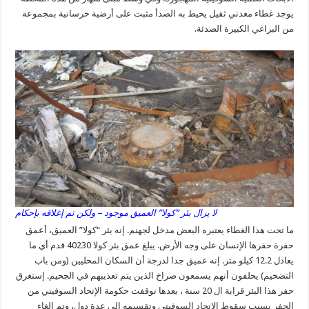
يوجد غطاء معدني ثقيل يحيط به الصدأ مثبت على أرضية خرسانية بمجموعة
من البراغي الكبيرة الصدئة.
لا يزال بئر “كولا” العميق موجود – ولكن تم إغلاقه بإحكام
ما تحت هذا الغطاء يعتبره البعض مدخل لجهنم. إنه بئر “كولا” العميق، أعمق
حفرة حفرها الإنسان على وجه الأرض. يبلغ عمق بئر كولا 40230 قدم أي ما
يعادل 12.2 كيلو متر. إنه عميق جدا لدرجة أن السكان المحليين (ومن باب
التضخيم) يحلفون أنهم يسمعون صراخ الذين يتم تعذيبهم في الجحيم. إستغرق
حفر هذا البئر قرابة ال 20 سنة ، بعدها توقفت حكومة الإتحاد السوفيتي من
الحفر بسبب سقوط الإتحاد السوفيتي وتقسيمه الى عدة دول، وتم إلغاء