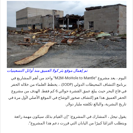
تم إهمال موقع بئر كولا العميق منذ أوائل التسعينيات
اليوم ، يعد مشروع “M2M-MoHole to Mantle” واحد من أهم المشاريع في
برنامج اكتشاف المحيطات الدولي (IODP). ، يخطط العلماء من خلاله الحفر
في قاع البحر حيث يبلغ عمق القشرة حوالي 6 كم فقط. الهدف من مشروع
الحفر العميق هذا هو إكتشاف صخور الوشاح في الموقع الأصلي لأول مرة في
تاريخ البشرية، والبالغ تكلفته مليار دولار.
يقول تيجل ، المشارك في المشروع: “إن القيام بذلك سيكون مهمة رائعة
ويتطلب التزامًا كبيرًا من اليابان التي قررت دعم هذا المشروع”.