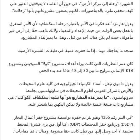
الشهيرة “رحلة إلى مركز الأرض”. في حين أن العلماء لا يتوقعون العثور على
كهف مخفي مليء بالديناصورات ، لكنهم يصفون مشروعاتهم بأنها “رحلات”.
يقول هارمز: “لقد فكرنا في الأمر باعتباره رحلة استكشافية لأن الأمر استغرق
بالفعل بعض الوقت من حيث الإعداد والتنفيذ ، ولأنك تذهب حقًا إلى أرض غير
مأهولة ، حيث لم يكن هناك أحد من قبل ، وهذا ما يميز هذه المشاريع.
ستجد ما يفاجئك دوما ، إذا ما حفرت عميقا في طبقات القشرة الأرضية.
كان عمر النظريات التي كانت وراء أهداف مشروع “كولا” السوفيتي ومشروع
KTB الإلماني تتراوح ما بين 30 إلى 40 عامًا عند بدء الحفر.
يقول دامون تيغل ، أستاذ الكيمياء الجيولوجية في كلية علوم المحيطات
والأرض بالمركز القومي لعلوم المحيطات في ساوثهامبتون بجامعة
ساوثهامبتون ،
“ما يميز هذه المشاريع هو أنها تشبه استكشاف الكواكب”
. هي
مشاريع ذات صبغة علمية خالصة ولا يمكن التكهن بما سُيعثر عليه.
“في البئر رقم 1256 وهيو بئر تم حفره بواسطة مشروع حفر أعماق البحار
(DSDP) وبرنامج حفر المحيطات (ODP) ، كنا أول من يرى قشرة المحيط
سليمة. لا أحد وصل إليها من قبل. كانت حقا مشوقة، وهناك دائما مفاجآت”.