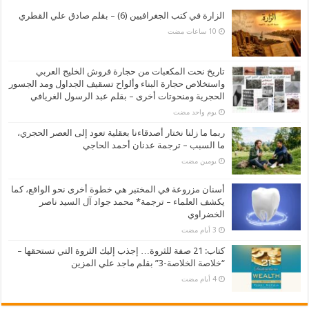
الزارة في كتب الجغرافيين (6) – بقلم صادق علي القطري
تاريخ نحت المكعبات من حجارة فروش الخليج العربي
واستخلاص حجارة البناء وألواح تسقيف الجداول ومد الجسور
الحجرية ومنحوتات أخرى – بقلم عبد الرسول الغريافي
‏يوم واحد مضت
ربما ما زلنا نختار أصدقاءنا بعقلية تعود إلى العصر الحجري،
ما السبب – ترجمة عدنان أحمد الحاجي
‏يومين مضت
أسنان مزروعة في المختبر هي خطوة أخرى نحو الواقع، كما
يكشف العلماء – ترجمة* محمد جواد آل السيد ناصر
الخضراوي
كتاب: 21 صفة للثروة… إجذب إليك الثروة التي تستحقها –
“خلاصة الخلاصة-3” بقلم ماجد علي المزين