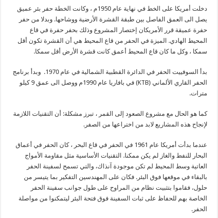
دخلت أمريكا على الخط في نهاية عام 1950م ، وكانت الخطة حفر بئر عميق
يصل الى العمق الفاصل بين طبقة القشرة الأرضية ووشاحها. وبدلا من حفر
حفرة عميقة قرر الأمريكان إختصار المشروع وذلك بحفر حفرة في قاع
المحيط الهادي. الميزة في الحفر من قاع المحيط هي أن القشرة تكون أقل
سمكا ، وكل ما كان قاع المحيط أعمق كانت قشرة الأرض أقل سمكا.
بدأ السوفييت الحفر في الدائرة القطبية الشمالية في عام 1970. وبدأ برنامج
الحفر القاري الألماني (KTB) في بافاريا عام 1990م ووصل الى عمق 9 كيلو
مترات.
كما هو الحال مع مشروع الصعود إلى القمر ، تبرز مشكلة: أن التقنيات اللازمة
لإنجاح هذه المشاريع لابد من اختراعها من الصفر.
عندما بدأت أمريكا عام 1961 في الحفر في قاع البحر ، كان الحفر في أعماق
البحار للنفط والغاز لم يكن ممكنا. التقنيات الأساسية مثل مقاومة الأمواج
العاتية وسط المحيط لم تكن موجودة آنذاك، والتي تسمح لسفينة الحفر
بالبقاء في موقعها فوق البئر. فكان على المهندسين التفكير بما يتيسر من
حلول، فقاموا بتثبيت نظام من المراوح على طول جوانب سفينة الحفر
الخاصة بهم للحفاظ على ثبات السفينة فوق فتحة البئر ليتمكنوا من مواصلة
الحفر.