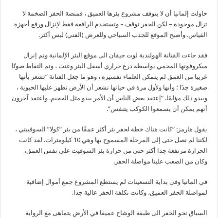
حاولت إلمانيا أن لا يتوقف مشروع بئرها العميق ، فمنصة الحفر الضخمة لا
تزال موجودة – لكن الحفر توقف – وتستخدم الرافعة فقط لإنزال ورفع أجهزة
القياس. وأصبح الموقع للجذب السياحي وللعرض (الفني) ليس أكثر.
فقد جاءت الفنانة الهولندية لوت جيفان الى موقع البئر الإلمانية وتم إنزال
ميكروفونها المحمي بواسطة درع حراري أسفل البئر وغنت ، وتم التقاط صوتًا
غريبا من العمق لم يتمكن العلماء تفسيره ، وهو ما جعل الفنانة “تشعر بأنها
صغيرة جدًا ؛ وأنها ولأول مرة في حياتها تشعر أن الأرض تظهر عليها الحيوية ،
ويبدو ذلك مؤلمًا. “إعتقد بعض الناس أن الأمر يبدو مثل الجحيم. واعتقد آخرون
أنهم يمكن أن يسمعوا الكوكب يتنفس”.
يقول هارمز: “كانت هناك خطة لحفر بئر أكثر عمقًا من بئر “كولا” السوفييتي ،
لكننا لم نصل حتى إلى المرحلة المسموح بها وهي 10 كيلومترات. لقد كانت
الحرارة مرتفعة جدا أكثر حتى من حرارة بئر السوفيت على نفس العمق،
وكان من الصعب علينا مواصلة الحفر.
في المانيا وفي بداية التسعينات لم يستطع المشروع جمع أموال إضافية
لمواصلة الحفر العميق، وكانت تكلفة الحفر عالية جدا.
السباق نحو الحفر الى طبقة الوشاح عميقا في الأرض يتماهى مع الرواية