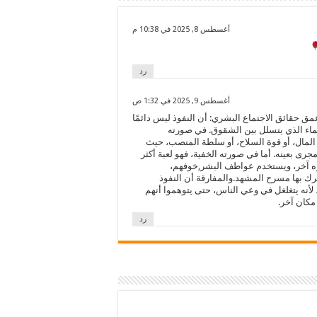
أغسطس 8, 2025 في 10:38 م
رد
أغسطس 9, 2025 في 1:32 ص
مق حقائق الاجتماع البشري: أن النفوذ ليس دائمًا
الماء الذي يتسلل بين الشقوق. في صورته
المال، أو قوة السلاح، أو سلطة المنصب، حيث
جرى بعينه. أما في صورته الخفية، فهو لعبة أكثر
يشوّه آخر، ويستخدم عواطف البشر,خوفهم،
 بها مسرح المشهد.والمفارقة أن النفوذ
لأنه يتغلغل في وعي الناس، حتى يتوهموا أنهم
مكان آخر.
رد