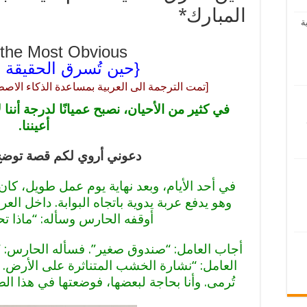
المبارك*
ة
 the Most Obvious
{حين تُسرق الحقيقة أم
[تمت الترجمة الى العربية بمساعدة الذكاء الا
في كثير من الأحيان، نصبح عميانًا لدرجة أننا 
أعيننا.
دعوني أروي لكم قصة توضح
في أحد الأيام، وبعد نهاية يوم عمل طويل، كا
وهو يدفع عربة يدوية باتجاه البوابة. داخل ال
أوقفه الحارس وسأله: “ماذا ت
أجاب العامل: “صندوق صغير”. فسأله الحارس: “
العامل: “نشارة الخشب المتناثرة على الأرض. 
تُرمى. وأنا بحاجة لبعضها، فوضعتها في هذا ال