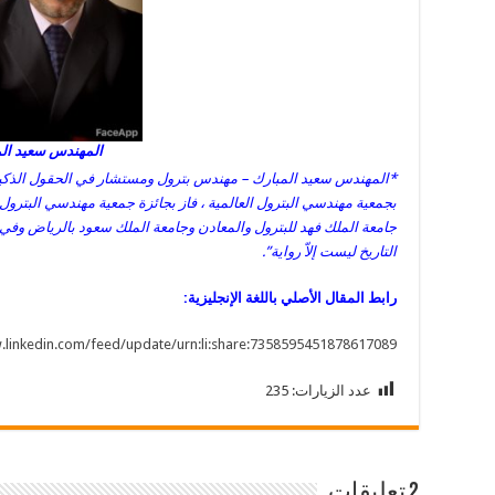
المهندس سعيد ال
*المهندس سعيد المبارك – مهندس بترول ومستشار في الحقول الذكية
بجمعية مهندسي البترول العالمية ، فاز بجائزة جمعية مهندسي البترو
جامعة الملك فهد للبترول والمعادن وجامعة الملك سعود بالرياض وف
التاريخ ليست إلاّ رواية”.
رابط المقال الأصلي باللغة الإنجليزية:
.linkedin.com/feed/update/urn:li:share:7358595451878617089/
عدد الزيارات:
235
2 تعليقات