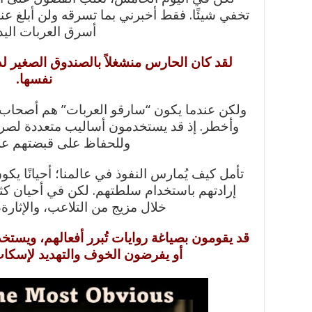
تخفي شيئًا. فقط أخبرني بما تسرقه ولن أبلغ عنك”
أسرق العربات اليدو
لقد كان الحارس منشغلاً بالصندوق الصغير لدرجة
نفسها.
ولكن عندما يكون “سارقو العربات” هم أصحاب 
وأخطر. إذ قد يستخدمون أساليب متعددة لصرف 
وللحفاظ على قبضتهم عل
تأمل كيف يُمارس النفوذ في عالمنا؛ أحيانًا 
إرادتهم باستخدام سلطتهم. لكن في أحيان كثي
خلال مزيج من التلاعب، والإثارة، 
قد يقومون بصياغة روايات تُبرر أفعالهم، ويستخد
أو يفرضون الخوف والتهديد لإسكات