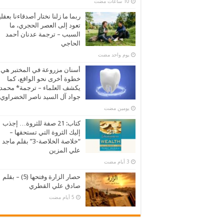
ربما ما زلنا نختار أصدقاءنا بعقلي
تعود إلى العصر الحجري، ما
السبب – ترجمة عدنان أحمد
الحاجي
‏يوم واحد مضت
أسنان مزروعة في المختبر هي
خطوة أخرى نحو الواقع، كما
يكشف العلماء – ترجمة* محمد
جواد آل السيد ناصر الخضراوي
‏يومين مضت
كتاب: 21 صفة للثروة… إجذب
إليك الثروة التي تستحقها –
“خلاصة الخلاصة-3” بقلم ماجد
علي المزين
حصار الزارة وفتحها (5) – بقلم
صادق علي القطري