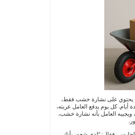
عل يحتوي على نشارة خشب فقط،
 أيام. كل يوم يدفع العامل عربته،
ويجيبه العامل بأنه نشارة خشب،
ر.
حارس، فقال: “لدي شعور بأنك