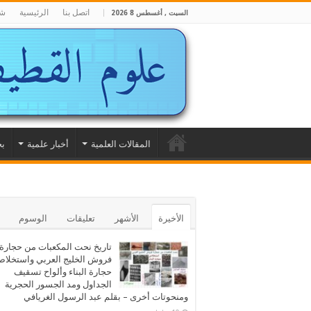
اتصل بنا
الرئيسية
شا
السبت , أغسطس 8 2026
المقالات العلمية
أخبار علمية
بح
الأخيرة
الأشهر
تعليقات
الوسوم
تاريخ نحت المكعبات من حجارة
فروش الخليج العربي واستخلا
حجارة البناء وألواح تسقيف
الجداول ومد الجسور الحجرية
ومنحوتات أخرى – بقلم عبد الرسول الغريافي