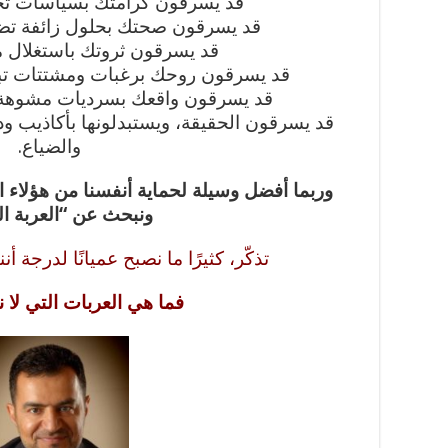
قد يسرقون كرامتك بسياسات تُج
قد يسرقون صحتك بحلول زائفة تضر 
قد يسرقون ثروتك باستغلال 
قد يسرقون روحك برغبات ومشتتات تب
قد يسرقون واقعك بسرديات مشوهة 
قد يسرقون الحقيقة، ويستبدلونها بأكاذيب ودع
والضياع.
وربما أفضل وسيلة لحماية أنفسنا من هؤلاء 
ونبحث عن “العربة الي
تذكّر، كثيرًا ما نصبح عميانًا لدرجة أنن
فما هي العربات التي لا ن