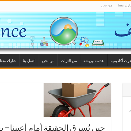
رك معنا
من نحن
وث أكاديمية
عدسة وريشة
من التراث
من نحن
اتصل بنا
شارك معنا
ص
حين تُسرق الحقيقة أمام أعيننا –