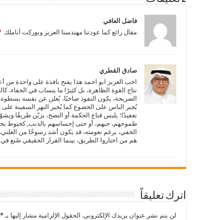
فاضل العافي
مقال رائع كما عودتنا مهندسنا العزيز وبوركت أناملك
صادق القطري
اخب العزبز ابو احمد هذا يفتح نافذة على واحدة من أع
نتاج القوة الظاهرة، بل كثيرًا ما ينساب في الخفاء، ك
الصريحة، يكون النفوذ صاخبًا، يُعلن عن نفسه بسطوة 
يُجبر الناس على الخضوع كما يُجبر النهر السفينة على م
تعقيدًا؛ يلبس قناع الحكمة أو النصح، يزيّن طريقًا و
طموحهم، حبهم، أو حتى إحساسهم بالذنب, كخيوط يحرك
الخفي، برغم نعومته، قد يكون أشد رسوخًا من العلني، 
هم من اختاروا الطريق، بينما القرار الحقيقي صُنع في 
اترك تعليقاً
لن يتم نشر عنوان بريدك الإلكتروني.
الحقول الإلزامية مشار إليها بـ
*