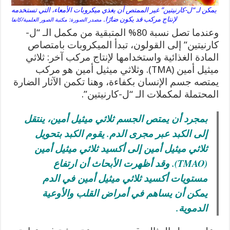
يمكن لـ “ل-كارنيتين” غير الممتص أن يغذي ميكروبات الأمعاء، التي تستخدمه
لإنتاج مركب قد يكون ضارًا.
مصدر الصورة: مكتبة الصور العلمية/كانفا
وعندما تصل نسبة 80% المتبقية من مكمل الـ “ل-
كارنيتين” إلى القولون، تبدأ الميكروبات بامتصاص
المادة الغذائية واستخدامها لإنتاج مركب آخر: ثلاثي
ميثيل أمين (TMA). وثلاثي ميثيل أمين هو مركب
يمتصه جسم الإنسان بكفاءة، وهنا تكمن الآثار الضارة
المحتملة لمكملات الـ “ل-كارنيتين”.
بمجرد أن يمتص الجسم ثلاثي ميثيل أمين، ينتقل
إلى الكبد عبر مجرى الدم. يقوم الكبد بتحويل
ثلاثي ميثيل أمين إلى أكسيد ثلاثي ميثيل أمين
(TMAO). وقد أظهرت الأبحاث أن ارتفاع
مستويات أكسيد ثلاثي ميثيل أمين في الدم
يمكن أن يساهم في أمراض القلب والأوعية
الدموية.