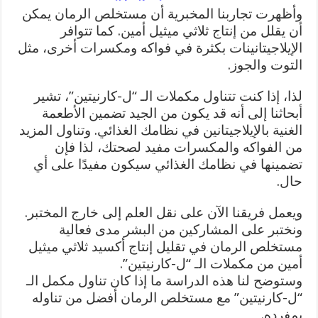
وأظهرت تجاربنا المخبرية أن مستخلص الرمان يمكن
أن يقلل من إنتاج ثلاثي ميثيل أمين. كما تتوافر
الإيلاجيتانينات بكثرة في فواكه ومكسرات أخرى، مثل
التوت والجوز.
لذا، إذا كنت تتناول مكملات الـ “ل-كارنيتين”، تشير
أبحاثنا إلى أنه قد يكون من الجيد تضمين الأطعمة
الغنية بالإيلاجيتانين في نظامك الغذائي. وتناول المزيد
من الفواكه والمكسرات مفيد لصحتك، لذا فإن
تضمينها في نظامك الغذائي سيكون مفيدًا على أي
حال.
ويعمل فريقنا الآن على نقل العلم إلى خارج المختبر.
ونختبر على المشاركين من البشر مدى فعالية
مستخلص الرمان في تقليل إنتاج أكسيد ثلاثي ميثيل
أمين من مكملات الـ “ل-كارنيتين”.
وستوضح لنا هذه الدراسة ما إذا كان تناول مكمل الـ
“ل-كارنيتين” مع مستخلص الرمان أفضل من تناوله
بمفرده.