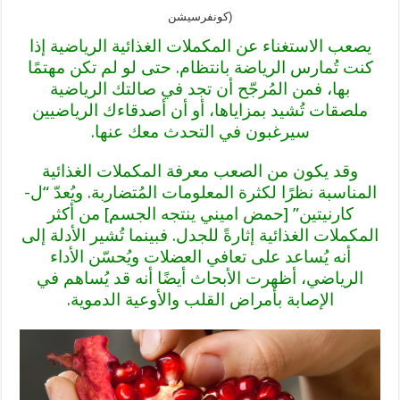
كونفرسيشن)
يصعب الاستغناء عن المكملات الغذائية الرياضية إذا
كنت تُمارس الرياضة بانتظام. حتى لو لم تكن مهتمًا
بها، فمن المُرجّح أن تجد في صالتك الرياضية
ملصقات تُشيد بمزاياها، أو أن أصدقاءك الرياضيين
سيرغبون في التحدث معك عنها.
وقد يكون من الصعب معرفة المكملات الغذائية
المناسبة نظرًا لكثرة المعلومات المُتضاربة. ويُعدّ “ل-
كارنيتين” [حمض اميني ينتجه الجسم] من أكثر
المكملات الغذائية إثارةً للجدل. فبينما تُشير الأدلة إلى
أنه يُساعد على تعافي العضلات ويُحسّن الأداء
الرياضي، أظهرت الأبحاث أيضًا أنه قد يُساهم في
الإصابة بأمراض القلب والأوعية الدموية.