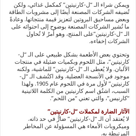
ويمكن شراء الـ “ل-كارنيتين” كمكمل غذائي، ولكن
تُضيفه الشركات المصنعة أيضًا إلى مشروبات الطاقة
وبعض مساحيق البروتين لتعزيز قيمة منتجاتها. وعادةً
ما تُشير الشركات المصنعة بوضوح إلى احتوائه على
الـ “ل-كارنيتين”على المنتج، وهو أمرٌ لا تُحاول
الشركات إخفاءه.
وتحتوي بعض الأطعمة بشكل طبيعي على الـ “ل-
كارنيتين”، مثل اللحوم وبكميات ضئيلة في منتجات
الألبان. ولا يُعطى الـ “ل-كارنيتين” للماشية، ولكنه
موجود في الأنسجة العضلية. وقد اكتُشف الـ “ل-
كارنيتين” لأول مرة في اللحوم عام 1905. ولهذا
السبب، اشتُق اسم كارنيتين من الكلمة اللاتينية
“كارنيس”، والتي تعني “من اللحم”.
الآثار الضارة لمكملات “ل-كارنيتين”
لا يُعتقد أن الـ “ل-كارنيتين” ضارٌّ في حد ذاته.
وميكروبات الأمعاء هي المسؤولة عن المخاطر
المرتبطة به.