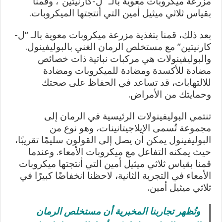
مزرعة ميكروبات معوية بالـ “ل-كارنيتين”، وقمنا
بقياس ثلاثي ميثيل أمين التي أنتجتها الميكروبات.
بعد ذلك، قمنا بتغذية مزرعة ميكروبات معوية بالـ “ل-
كارنيتين” مع مستخلص الرمان الغني بالبوليفينول.
والبوليفينولات هي مركبات نباتية ذات خصائص
مضادة للأكسدة ومضادة للميكروبات ومضادة
للالتهابات، قد تساعد في الحفاظ على صحتك
وحمايتك من الأمراض.
تنتمي البوليفينولات الرئيسية في الرمان إلى
مجموعة تُسمى الإيلاجيتانينات، وهو نوع من
البوليفينول يمكن أن يصل إلى القولون سليمًا تقريبًا،
حيث يمكنه التفاعل مع ميكروبات الأمعاء. وعندما
قمنا بقياس ثلاثي ميثيل أمين التي أنتجتها ميكروبات
الأمعاء في التجربة الثانية، لاحظنا انخفاضًا كبيرًا في
ثلاثي ميثيل أمين.
وتُظهر تجاربنا المخبرية أن مستخلص الرمان