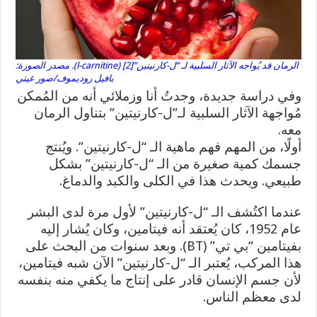
الرمان قد يُواجه الآثار السلبية لـ “ل-كارنيتين”[2] (l-carnitine). مصدر الصورة:
بافيل روديموف/صور غيتي
وفي دراسة جديدة، وجدتُ أنا وزملائي أنه من المُمكن
مُواجهة الآثار السلبية لـ”ل-كارنيتين” بتناول الرمان
معه.
أولًا، من المهم فهم ماهية الـ “ل-كارنيتين”. ويُنتج
جسمك كمية صغيرة من الـ “ل-كارنيتين” بشكل
طبيعي. ويحدث هذا في الكلى والكبد والدماغ.
عندما اكتُشف الـ “ل-كارنيتين” لأول مرة لدى البشر
عام 1952، كان يُعتقد أنه فيتامين، وكان يُشار إليه
بفيتامين “بي تي” (BT). وبعد سنوات من البحث على
هذا المركب، يُعتبر الـ “ل-كارنيتين” الآن شبه فيتامين،
لأن جسم الإنسان قادر على إنتاج ما يكفي منه بنفسه
لدى معظم الناس.