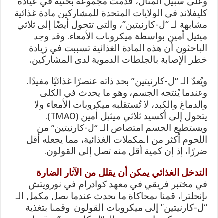
وعلى سبيل المثال، قدمت مجموعة بحثية في عيادة
كليفلاند في الولايات المتحدة للمشاركين مادة غذائية
مشابهة لـ “ل-كارنيتين”، والتي تتحول أيضًا إلى ثلاثي
ميثيل أمين بواسطة ميكروبات الأمعاء. وقد وجد
الباحثون أن هذه المادة الغذائية تسببت في زيادة
خطر الإصابة بالجلطات الدموية لدى المشاركين.
ويُعدّ الـ “ل-كارنيتين” بحد ذاته عنصرًا غذائيًا مفيدًا.
وعندما يُنتجه الجسم، وهو ما يحدث في الكلى
والدماغ والكبد، لا تُستقلبه ميكروبات الأمعاء ولا
يتحول إلى أكسيد ثلاثي ميثيل أمين (TMAO).
ويستطيع الجسم امتصاص الـ “ل-كارنيتين” من
اللحوم أكثر من المكملات الغذائية، مما يجعله أقل
ضررًا، إذ إن كمية أقل منه تصل إلى القولون.
التدخل الغذائي يمكن أن يقلل من الآثار الضارة
في مختبر فريقي في معهد كوادرام في نورويتش
بإنجلترا، قمنا بمحاكاة ما يحدث عندما يصل مكمل الـ
“ل-كارنيتين” إلى ميكروبات القولون. وقمنا بتغذية