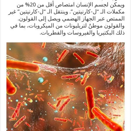
ويمكن لجسم الإنسان امتصاص أقل من 20% من
مكملات الـ “ل-كارنيتين”. وينتقل الـ “ل-كارنيتين” غير
الممتص عبر الجهاز الهضمي ويصل إلى القولون.
والقولون موطنٌ لتريليونات من الميكروبات، بما في
ذلك البكتيريا والفيروسات والفطريات.