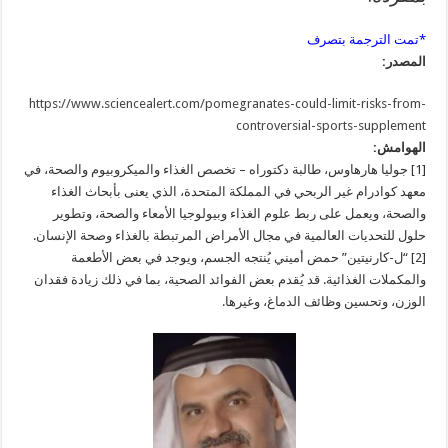
*تمت الترجمة بتصرف
المصدر:
https://www.sciencealert.com/pomegranates-could-limit-risks-from-
controversial-sports-supplement
الهوامش:
[1] جوليا هارهاوس، طالبة دكتوراه – تخصص الغذاء والميكروبيوم والصحة، في
معهد كوادرام غير الربحي في المملكة المتحدة، الذي يعنى بأبحاث الغذاء
والصحة، ويعمل على ربط علوم الغذاء وبيولوجيا الأمعاء والصحة، وتطوير
حلول للتحديات العالمية في مجال الأمراض المرتبطة بالغذاء وصحة الإنسان.
[2] “ل-كارنيتين” حمض أميني يُنتجه الجسم، ويوجد في بعض الأطعمة
والمكملات الغذائية. قد يُقدم بعض الفوائد الصحية، بما في ذلك زيادة فقدان
الوزن، وتحسين وظائف الدماغ، وغيرها.