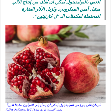
الغني بالبوليفينول يُمكن أن يُقلل من إنتاج ثلاثي
ميثيل أمين الميكروبي، ويُزيل الآثار الضارة
المحتملة لمكملات الـ “ل-كارنيتين”.
الرمان غني بنوع من البوليفينول يُمكن أن يصل إلى القولون سليمًا تقريبًا.
مصدر الصورة: أو زي ميديا / كانفا (OZMedia/Canva)