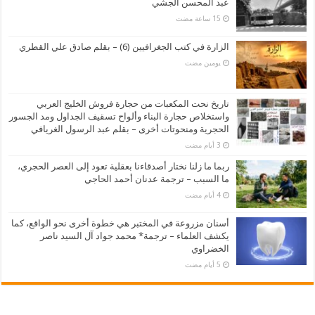
عبد المحسن الجشي
الزارة في كتب الجغرافيين (6) – بقلم صادق علي القطري
‏يومين مضت
تاريخ نحت المكعبات من حجارة فروش الخليج العربي
واستخلاص حجارة البناء وألواح تسقيف الجداول ومد الجسور
الحجرية ومنحوتات أخرى – بقلم عبد الرسول الغريافي
ربما ما زلنا نختار أصدقاءنا بعقلية تعود إلى العصر الحجري،
ما السبب – ترجمة عدنان أحمد الحاجي
أسنان مزروعة في المختبر هي خطوة أخرى نحو الواقع، كما
يكشف العلماء – ترجمة* محمد جواد آل السيد ناصر
الخضراوي