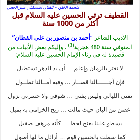
ملحمة الخلود – للفنان التشكيلي منير الحجي
القطيف ترثي الحسين عليه السلام قبل
أكثر من 1000 سنة
الأديب الشاعر
“
أحمد بن منصور بن علي القطان”
(3)
المتوفي سنة 480 هجرية
، وإليكم بعض الأبيات من
قصيدة له في رثاء الإمام الحسين عليه السلام:
لا تغتر بالزمان وإعلم … أن يد الدهر تستطيل
فإن آجــــــالنا قصــار … وفيه آمــالنا تطــول
تفنى الليالي وليس يفنى … شوقي ولا حسرتي تزول
غصن من البان حيث مالت … ريح الخزامى به يميل
يسطو علينا بغنج لحظ … كأنه مرهف صقيل
كما سطت بالحسين قوم … أراذل ما لها أصول