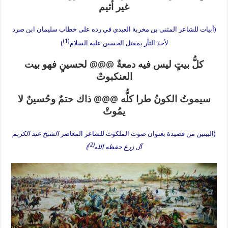
غير أثيم
(أبيات للشاعر المثنى بن مخربة العبدي في رده على خطاب سليمان ابن صرد
(1)
لأخذ الثأر بمقتل الحسين عليه السلام
)
كلُّ بيتٍ ليس فيه دمعةٌ
@@@
لحسينٍ فهو بيت
العنكبوتْ
سيموتُ الكونُ طرا كلُّه
@@@
ذاك حتمٌ وحُسينٌ لا
يمُوتْ
(البيتين من قصيدة بعنوان صوت الملكوت للشاعر المعاصر
الشيخ عبد الكريم
(2)
آل زرع حفظه الله
)