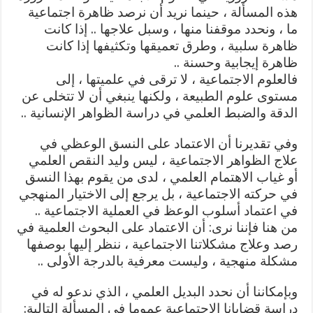
هذه المسألة ، حينما نريد أن نرصد ظاهرة اجتماعية
ما ، ونحدد موقفنا منها ، وسبل علاجها .. إذا كانت
ظاهرة سلبية ، وطرق تعميقها وتكثيفها إذا كانت
ظاهرة إيجابية وحسنة ..
فالعلوم الاجتماعية ، لا ترقى في علميتها ، إلى
مستوى علوم الطبيعة ، ولكنها ينبغي أن لا تتخلى عن
الدقة والضبط العلمي في دراسة الظواهر الإنسانية ..
وفي تقديرنا أن الاعتماد على النسق الوعظي في
علاج الظواهر الاجتماعية ، ليس وليد النقص العلمي
أو غياب الاهتمام العلمي ، لدى من يقوم بهذا النسق
في حركته الاجتماعية ، بل يرجع إلى الاختيار المنهجي
في اعتماد أسلوب الوعظ في العملية الاجتماعية ..
من هنا فإننا نرى: أن الاعتماد على البحوث العلمية في
رصد وعلاج مشكلاتنا الاجتماعية ، ننظر إليها بوصفها
مشكلة منهجية ، وليست معرفية بالدرجة الأولى ..
وبإمكاننا أن نحدد البديل العلمي ، الذي ندعو له في
دراسة قضايانا الاجتماعية عموما في المسألة التالية: