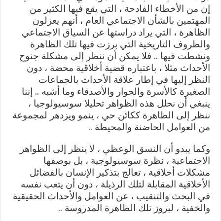
إن من الأخطاء الفادحة ، التي يقع فيها الكثير من
المهتمين بالشأن الاجتماعي العام ، أنهم يعزلون
الظاهرة ، التي يراد دراستها عن السياق الاجتماعي
والظروف التاريخية التي برزت فيها تلك الظاهرة
ونشطت فيها .. فلا يمكن أن ننظر إلى مشكلة جنوح
الأحداث مثلا ، باعتباره قضية أخلاقية محضة ، دون
النظر إليها في إطار علاقة الأحداث بالجماعات
الصغيرة كالأسرة والجوار والأصدقاء وما أشبه .. إننا
ينبغي أن نحلل هذه الظواهر تحليلا سوسيولوجيا ،
ننظر إلى الظاهرة ككائن حي ، ينمو ويزدهر لمجموعة
من العوامل الحاضنة والمحيطة ..
وكما يبدو أن النسق الوعظي ، لا ينظر إلى الظواهر
الاجتماعية ، نظرة سوسيولوجية ، بل بوصفها
مشكلات أخلاقية ، تعالج بتذكير الإنسان بالفضائل
الأخلاقية المقابلة لتلك الرذيلة ، دون أن يتعب نفسه
في البحث والتنقيب ، عن العوامل والأحداث الحقيقية
والخفية ، لبروز تلك الظاهرة المدروسة ..