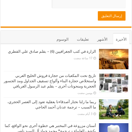
الأخيرة
الأشهر
تعليقات
الوسوم
الزارة في كتب الجغرافيين (6) – بقلم صادق علي القطري
تاريخ نحت المكعبات من حجارة فروش الخليج العربي
واستخلاص حجارة البناء وألواح تسقيف الجداول ومد الجسور
الحجرية ومنحوتات أخرى – بقلم عبد الرسول الغريافي
‏يومين مضت
ربما ما زلنا نختار أصدقاءنا بعقلية تعود إلى العصر الحجري،
ما السبب – ترجمة عدنان أحمد الحاجي
أسنان مزروعة في المختبر هي خطوة أخرى نحو الواقع، كما
يكشف العلماء – ترجمة* محمد جواد آل السيد ناصر