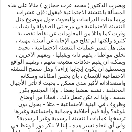
ويضرب الدكتور ( محمد عزت حجازي ) مثالا على هذه
المسألة بالتنشئة الاجتماعية فيقول: فإن عشرات
وربما مئات الدراسات والبحوث حول موضوع مثل
التنشئة الاجتماعية في مرحلتي الطفولة والشباب ،
وفرت كما هائلا من المعلومات عن نقاط تفصيلية
كثيرة ولكنها لم تفلح في الإجابة عن أسئلة مهمة ،
مثل هل تسير عمليات التنشئة الاجتماعية ، بحيث
تخلق مواطنا ، يفهم ذاته ويقبلها ، ويفهم الآخرين ،
ويمكنه أن يقيم علاقات مشبعة معهم ، ويفهم الواقع
ويستطيع أن يكون إيجابيا إزاءه؟ وهل تسمح التنشئة
الاجتماعية للإنسان ، بأن يحقق إمكاناته وملكاته
واستعداداته لأكبر مدى ممكن .. بحيث لا تأتي الأجيال
المختلفة ، تشبه بعضها بعضا .. وإذا المجتمع يكرر
نفسه ، وإذا لم تكن تفعل ذلك ، فماذا من أوضاع
وظروف في البنية الاجتماعية – مثلا – يحول دون
بلوغه؟ وأية قيم أخلاقية وجمالية واجتماعية وغيرها
ترسخها عمليات التنشئة الرسمية وغير الرسمية؟
وفي أي اتجاه تسير هذه .. إننا لا ننكر دور الوعظ في