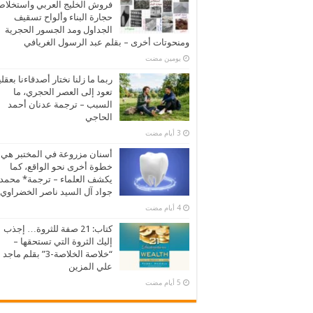
فروش الخليج العربي واستخلا
حجارة البناء وألواح تسقيف
الجداول ومد الجسور الحجرية
ومنحوتات أخرى – بقلم عبد الرسول الغريافي
‏يومين مضت
ربما ما زلنا نختار أصدقاءنا بعقلي
تعود إلى العصر الحجري، ما
السبب – ترجمة عدنان أحمد
الحاجي
أسنان مزروعة في المختبر هي
خطوة أخرى نحو الواقع، كما
يكشف العلماء – ترجمة* محمد
جواد آل السيد ناصر الخضراوي
كتاب: 21 صفة للثروة… إجذب
إليك الثروة التي تستحقها –
“خلاصة الخلاصة-3” بقلم ماجد
علي المزين