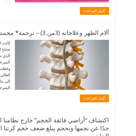
…
أكمل القراءة »
آلام الظهر وعلاجاته (3من 3) – ترجمة* محمد جواد آل السيد ناصر الخضراوي
كانت ال
تحتاج 
الذي تص
المترجم
وغطت ط
العالي 
الى تنا
المترجم
أكمل القراءة »
اكتشاف “أراضي فائقة الحجم” خارج نظامنا 
جدًا عن نجمها وبحجم يبلغ ضعف حجم كرتنا ا