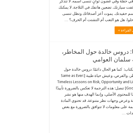
ي حفلة وفي غضون ثوانٍ تنسى اسمه. لا تتذكر
قفت سيارتك. تضعين هاتفك في الثلاجة. لا يمكنك
سم حفيدتك. يموت أعز أصدقائك وتظل تنسى
حلوا. هل هو التعب أم التشتت أم الخرف؟ …
القراءة »
ا: دروس خالدة حول المخاطر،
 سلمان العوامي
كتاب: كما هو الحال دائمًا: دروس خالدة حول
المخاطر، والفرص، وعيش حياة طيبة [Same as Ever:
Timeless Lessons on Risk, Opportunity and Li
Good Life] تنصل: هذه الترجمة لا تعكس بالضرورة تأييدًا
ا للمحتوى الأصلي، وإنما الهدف منها هو نشر
ة وعرض وجهات نظر متنوعة. قد تحتوي المادة
مة على معلومات لا تتوافق بالضرورة مع بعض
دات …