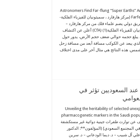
Astronomers Find Far-flung “Super Earths” A
Farfetched (مركز هارفارد ، سميثونيان للفيزياء الفلكية-
) فريق دولي يضم علماء فلك من مركز هارفارد –
سميثونيان للفيزياء الفلكية(1) (CfA) أعلن عن اكتشاف
يبلغ حجمه حوالي ضعف حجم الأرض، يدور حول
لذي يبعد عن الكوكب مسافة أبعد من مسافة زحل
مس. هذه النتائج هي مثال آخر على مدى اختلاف
اسة علمية تؤكد وجود طفرات جينية (PGx) عند السعوديين تؤثر في
لعوامي
Unveiling the heritability of selected une
pharmacogenetic markers in the Saudi popu
 عن توارث طفرات جينية دوائية غير مستكشفة
 في المجتمع السعودي] (المؤلفون**: الدكتور
لي آل شبيب – د. ديما الودعاني – د. سرين