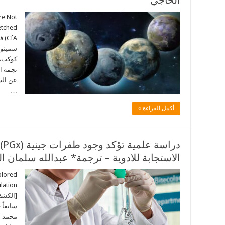
الحاجي
re Not
CfA
كوكب، 
نجمه ا
عن الش
…
أكمل القراءة »
در
الاستجابة للادوية – ترجمة* عبدالله سلمان ا
xplored
lation
[الكشف
سابقاً
محمد ع