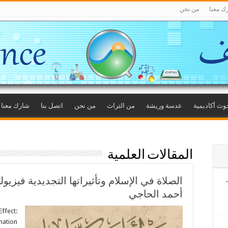
ك معنا
من نحن
وث أكاديمية
عدسة وريشة
من التراث
من نحن
اتصل بنا
شارك معنا
المقالات العلمية
الصلاة في الإسلام وتأثيراتها التجديدية فيزيول
فيين (6) –
أحمد الحاجي
Effect: