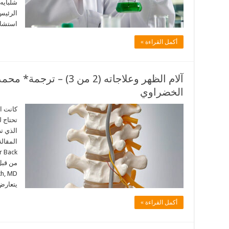
شلبايه 
الرئيس
استشار
أكمل القراءة »
آلام الظهر وعلاجاته (2 من 3
الخضراوي
كانت ال
تحتاج 
الذي تص
يتعارض
أكمل القراءة »