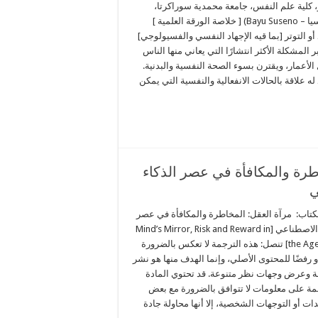
 كلية علم النفس، جامعة محمدية سوراكرتا،
إندونيسيا – Bayu Suseno) [ خلاصة الورقة العلمية ]
 أو التوتر [بما قيه الإجهاد النفسي والفسيولوجي]
ُعتبر المشكلة الأكثر انتشارًا التي يعاني منها الناس
لأعمار، ويقترن بسوء الصحة النفسية والبدنية.
 له علاقة بالحالات الانفعالية والنفسية التي يمكن
رة والمكافأة في عصر الذكاء
ي
كتاب: مرآة العقل: المخاطرة والمكافأة في عصر
الذكاء الاصطناعي [Mind’s Mirror, Risk and Reward in
the Age of AI] تنصل: هذه الترجمة لا تعكس بالضرورة
 أو رفضًا للمحتوى الأصلي، وإنما الهدف منها هو نشر
ة وعرض وجهات نظر متنوعة. قد تحتوي المادة
مة على معلومات لا تتوافق بالضرورة مع بعض
ات أو التوجهات الشخصية، إلا أنها محاولة جادة