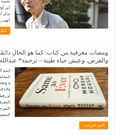
نفسه ف
أين أو
تذكر ا
أنهم ر
أكمل 
ومضات معرفية من كتاب: كما هو الحال دائمً
والفرص، وعيش حياة طيبة – ترجمة* عبدالله
إسم ال
ving a
أو رفضً
المعرف
المترج
المعتق
أكمل القراءة »