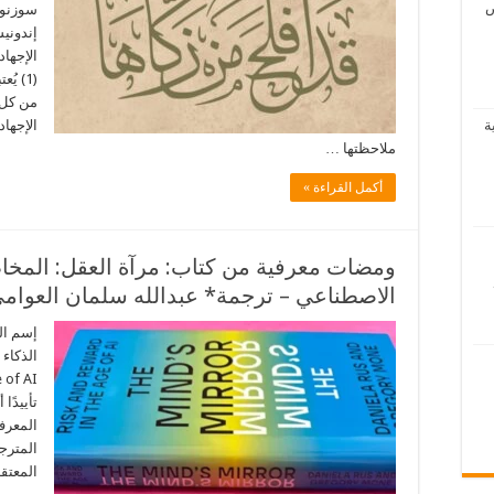
ص
سوزنو،
الإجهاد
(1) ي
من كل ا
الإجهاد
ة
ملاحظتها …
أكمل القراءة »
ومضات معرفية من كتاب: مرآة العقل: المخاط
الاصطناعي – ترجمة* عبدالله سلمان العوام
إسم ال
تأييدًا
المعرف
المترج
المعتقد