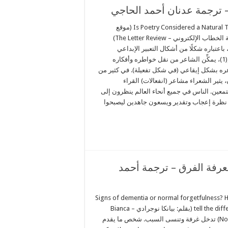
– ترجمة عدنان أحمد الحاجي
?Is Poetry Considered a Natural Talent (موقع
مراجعة الخطاب الإلكتروني – The Letter Review)
باعتباره شكلًا من أشكال التعبير الإبداعي
القديم(1)، يمكِّن الشاعر من نقل خواطره وأفكاره
ه بشكل إيقاعي (في شكل تفعيلة). في كثير من
، يثير الشعراء مشاعر (انفعالات) القراء
معين. الناس في جميع أنحاء العالم ينظرون إلى
نظرة إعجاب وتقدير ويسعون جاهدين ليصبحوا
عرفة الفرق – ترجمة أحمد
Signs of dementia or normal forgetfulness? 
tell the difference (بقلم: بيانكا نوجرادي – Bianca
Nogrady) تدخل غرفة وتنسى السبب. شخص ما يقدم