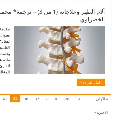
آلام الظهر وعلاجاته (1 من 3
الخضراوي
مقدمة: 
بعنوان “
تفعل؟” 
العلمية
وقمت بت
مادة عل
للقارئ
المقالة
أكمل القراءة »
39
« الأولى
...
10
20
30
«
37
38
40
الأخيرة »