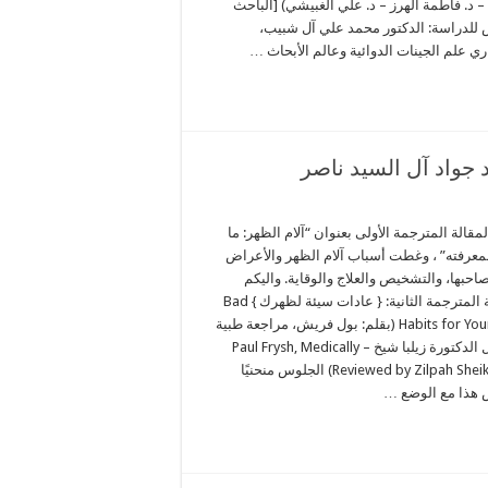
– د. فاطمة الهرز – د. علي الغبيشي) [الباحث
 للدراسة: الدكتور محمد علي آل شبيب،
ي علم الجينات الدوائية وعالم الأبحاث …
) – ترجمة* محمد جواد آل السيد ناصر
مقالة المترجمة الأولى بعنوان “آلام الظهر: ما
لمعرفته” ، وغطت أسباب آلام الظهر والأعراض
احبها، والتشخيص والعلاج والوقاية. واليكم
المقالة المترجمة الثانية: { عادات سيئة لظهرك } Bad
Habits for Your Back (بقلم: بول فريش، مراجعة طبية
من قبل الدكتورة زيلبا شيخ – Paul Frysh, Medically
Reviewed by Zilpah Sheikh, MD) الجلوس منحنيًا
 هذا مع الوضع …