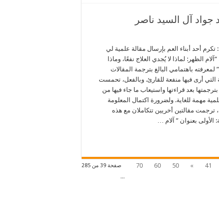
) – ترجمة* محمد جواد آل السيد ناصر
تكرم أحد أبناء العم بإرسال مقالة علمية لي
آلام الظهر: لماذا لا يُجدي العلاج نفعًا، وماذا
لمعرفته باهتمامي البالغ بترجمة المقالات
 التي أرى فيها منفعة للقارئ. وبالفعل، تحمست
رجمتها بعد قراءتها واستيعاب ما جاء فيها من
مية مهمة للغاية. ولضرورة اكتمال المعلومة
، ترجمت مقالتين أخريين تتكاملان مع هذه
: الأولى بعنوان ” آلام …
70
60
50
»
41
صفحة 39 من 285
...