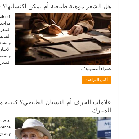
هل الشعر موهبة طبيعية أم يمكن اكتسابها؟ 
الشعر، 
ومشاعر
الأحيان
والمست
الشعر 
شعراء أنفسهم(2)، …
أكمل القراءة »
علامات الخرف أم النسيان الطبيعي؟ كيفية م
المبارك
How to