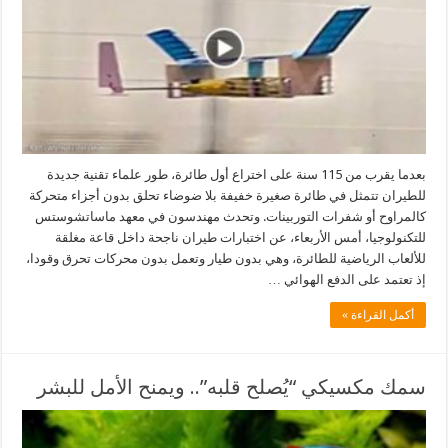
بعدما يقرب من 115 سنة على اختراع أول طائرة، طور علماء تقنية جديدة
للطيران تتمثل في طائرة صغيرة خفيفة بلا ضوضاء تحلق بدون أجزاء متحركة
كالمراوح أو شفرات التوربينات. وتحدث مهندسون في معهد ماساتشوستس
للتكنولوجيا، أمس الأربعاء، عن اختبارات طيران ناجحة داخل قاعة مغلقة
للألعاب الرياضية للطائرة، وهي بدون طيار وتعمل بدون محركات تحرق وقودا،
إذ تعتمد على الدفع الهوائي …
أكمل القراءة »
سمك مكسيكي “يُصلح قلبه”.. ويمنح الأمل للبشر