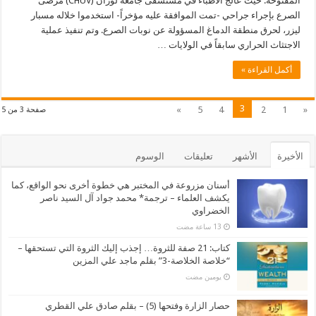
المفتوحة. حيث عالج الأطباء في مستشفى جامعة لوزان (CHUV) مرضى
الصرع بإجراء جراحي -تمت الموافقة عليه مؤخراً- استخدموا خلاله مسبار
ليزر، لحرق منطقة الدماغ المسؤولة عن نوبات الصرع. وتم تنفيذ عملية
الاجتثاث الحراري سابقاً في الولايات …
أكمل القراءة »
3
»
5
4
2
1
«
صفحة 3 من 5
الأخيرة
الأشهر
تعليقات
الوسوم
أسنان مزروعة في المختبر هي خطوة أخرى نحو الواقع، كما
يكشف العلماء – ترجمة* محمد جواد آل السيد ناصر
الخضراوي
كتاب: 21 صفة للثروة… إجذب إليك الثروة التي تستحقها –
“خلاصة الخلاصة-3” بقلم ماجد علي المزين
‏يومين مضت
حصار الزارة وفتحها (5) – بقلم صادق علي القطري