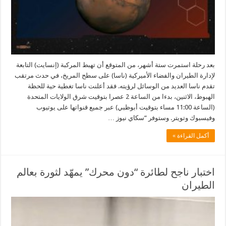
بعد رحلة استمرت ستة أشهر، من المتوقع أن تهبط المركبة (إنسايت) التابعة
لإدارة الطيران والفضاء الأميركية (ناسا) على سطح المريخ، في حدث مرتقب
تقدم ناسا العديد من الوسائل لرؤيته. فقد أعلنت ناسا تغطية حية للحظة
الهبوط، الاثنين، بدءا من الساعة 2 عصرا بتوقيت شرق الولايات المتحدة
(الساعة 11:00 مساء بتوقيت أبوظبي) عبر جميع قنواتها على يوتيوب
وفيسبوك وتويتر. وستوفر “سكاي نيوز …
أكمل القراءة »
اختبار ناجح لطائرة “دون محرك” يمهّد لثورة بعالم
الطيران