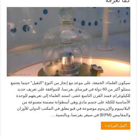
كما نعرفه
سيكون العلماء، الجمعة، على موعد مع إنجاز من النوع “الثقيل” حينما يجتمع
ممثلو أكثر من 60 دولة في فيرساي بفرنسا، للموافقة على تعريف جديد
للكيلوغرام. فمنذ القرن التاسع عشر، استند العلماء إلى تعريفهم للوحدة
الأساسية للكتلة على جسم مادي وهي أسطوانة مصمتة مصنوعة من
البلاتينيوم والإيريدوم موضوعة في قبو مغلق في المكتب الدولي للأوزان
والمقاييس (BIPM) في سيفر بفرنسا. وبالنسبة …
أكمل القراءة »