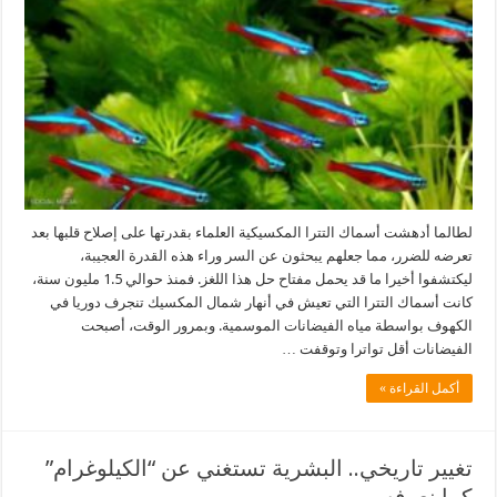
لطالما أدهشت أسماك التترا المكسيكية العلماء بقدرتها على إصلاح قلبها بعد
تعرضه للضرر، مما جعلهم يبحثون عن السر وراء هذه القدرة العجيبة،
ليكتشفوا أخيرا ما قد يحمل مفتاح حل هذا اللغز. فمنذ حوالي 1.5 مليون سنة،
كانت أسماك التترا التي تعيش في أنهار شمال المكسيك تنجرف دوريا في
الكهوف بواسطة مياه الفيضانات الموسمية. وبمرور الوقت، أصبحت
الفيضانات أقل تواترا وتوقفت …
أكمل القراءة »
تغيير تاريخي.. البشرية تستغني عن “الكيلوغرام”