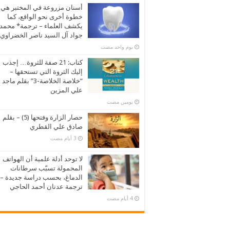
أسنان مزروعة في المختبر هي
خطوة أخرى نحو الواقع، كما
يكشف العلماء – ترجمة* محمد
جواد آل السيد ناصر الخضراوي
‏يوم واحد مضت
كتاب: 21 صفة للثروة… إجذب
إليك الثروة التي تستحقها –
“خلاصة الخلاصة-3” بقلم ماجد
علي المزين
‏يومين مضت
حصار الزارة وفتحها (5) – بقلم
صادق علي القطري
لا توحد أدلة علمية أن الهواتف
المحمولة تسبّب سرطانات
الدماغ، بحسب دراسة جديدة –
ترجمة عدنان أحمد الحاجي