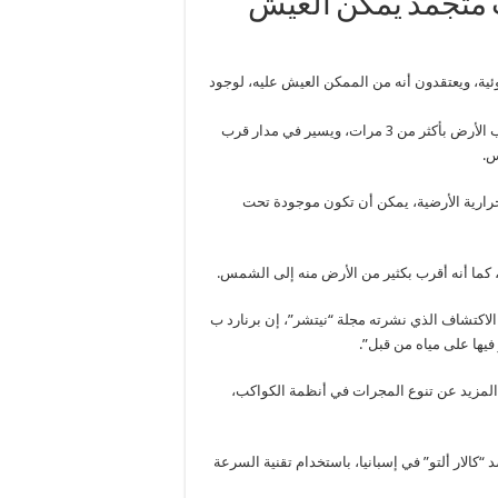
كب متجمد يمكن العيش
كب متجمد، يبعد عن كوكبنا الأرض نحو 6 أعوام ضوئية، ويعتقدون أنه من الممكن العيش عليه، لوجود
وتفوق مساحة الكوكب الصخري، الذي يدعى “بارنارد ب”، مساحة كوب الأرض بأكثر من 3 مرات، ويسير في مدار قرب
س.
لحرارية الأرضية، يمكن أن تكون موجودة تحت
، كما أنه أقرب بكثير من الأرض منه إلى الشمس.
اكتشاف الذي نشرته مجلة “نيتشر”، إن برنارد ب
فيها على مياه من قبل”.
لمزيد عن تنوع المجرات في أنظمة الكواكب،
كالار ألتو” في إسبانيا، باستخدام تقنية السرعة