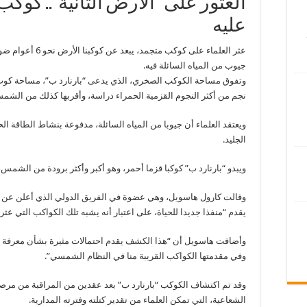
العثور على “الأرض الثانية”.. كو
عليه
عثر العلماء على كو
جيوب من المياه السائلة فيه.
نجم من أكثر النجوم القزمية الحمراء دراسة، وأقربها كذلك من الشم
ويعتقد العلماء أن جيوبا من المياه السائلة، مدفوعة بنشاط الطاقة ا
الجليد.
ويبدو “بارنارد ب” كوكبا قزما أحمر، وهو أكبر وأكثر برودة من الشمس
وقالت كارول هاسويل، وهي عضوة في الفريق الدولي الذي أعلن عن ال
يقدم “منفذا جديدا للحياة، على اعتبار أنه يشبه تلك الكواكب التي عثر 
وأضافت هاسويل أن “هذا الكشف يقدم احتمالات مثيرة بشأن معرفة ا
وفي مقدمتها الكواكب القريبة منا في النظام الشمسي”.
وقد تم اكتشاف الكوكب “بارنارد ب” بعد عقدين من المراقبة من مرصد “
الشعاعية، التي تمكن العلماء من تقدير كتلته وفترته المدارية.