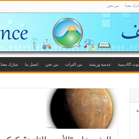
رك معنا
من نحن
وث أكاديمية
عدسة وريشة
من التراث
من نحن
اتصل بنا
شارك معنا
ة