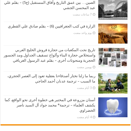
الصين… بين عمق التاريخ وآفاق المستقبل (ج5) – بقلم علي
عبد المحسن الجشي
الزارة في كتب الجغرافيين (6) – بقلم صادق علي القطري
‏يوم واحد مضت
تاريخ نحت المكعبات من حجارة فروش الخليج العربي
واستخلاص حجارة البناء وألواح تسقيف الجداول ومد الجسور
الحجرية ومنحوتات أخرى – بقلم عبد الرسول الغريافي
‏يومين مضت
ربما ما زلنا نختار أصدقاءنا بعقلية تعود إلى العصر الحجري،
ما السبب – ترجمة عدنان أحمد الحاجي
أسنان مزروعة في المختبر هي خطوة أخرى نحو الواقع، كما
يكشف العلماء – ترجمة* محمد جواد آل السيد ناصر
الخضراوي