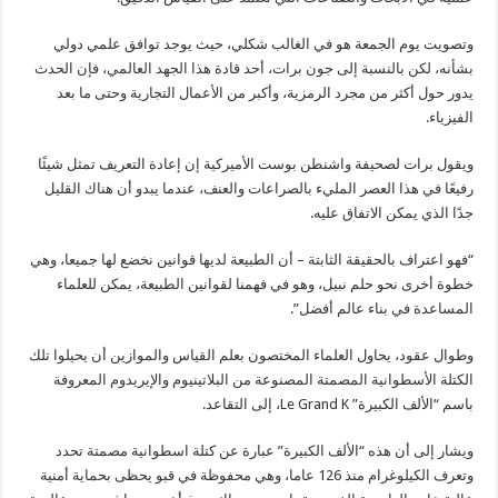
وتصويت يوم الجمعة هو في الغالب شكلي، حيث يوجد توافق علمي دولي
بشأنه، لكن بالنسبة إلى جون برات، أحد قادة هذا الجهد العالمي، فإن الحدث
يدور حول أكثر من مجرد الرمزية، وأكبر من الأعمال التجارية وحتى ما بعد
الفيزياء.
ويقول برات لصحيفة واشنطن بوست الأميركية إن إعادة التعريف تمثل شيئًا
رفيعًا في هذا العصر المليء بالصراعات والعنف، عندما يبدو أن هناك القليل
جدًا الذي يمكن الاتفاق عليه.
“فهو اعتراف بالحقيقة الثابتة – أن الطبيعة لديها قوانين نخضع لها جميعا، وهي
خطوة أخرى نحو حلم نبيل، وهو في فهمنا لقوانين الطبيعة، يمكن للعلماء
المساعدة في بناء عالم أفضل”.
وطوال عقود، يحاول العلماء المختصون بعلم القياس والموازين أن يحيلوا تلك
الكتلة الأسطوانية المصمتة المصنوعة من البلاتينيوم والإيريدوم المعروفة
باسم “الألف الكبيرة” Le Grand K، إلى التقاعد.
ويشار إلى أن هذه “الألف الكبيرة” عبارة عن كتلة اسطوانية مصمتة تحدد
وتعرف الكيلوغرام منذ 126 عاما، وهي محفوظة في قبو يحظى بحماية أمنية