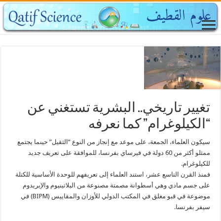
تغيير تاريخي.. البشرية تستغني عن
“الكيلوغرام” كما نعرفه
سيكون العلماء، الجمعة، على موعد مع إنجاز من النوع “الثقيل” حينما يجتمع
ممثلو أكثر من 60 دولة في فيرساي بفرنسا، للموافقة على تعريف جديد
للكيلوغرام.
فمنذ القرن التاسع عشر، استند العلماء إلى تعريفهم للوحدة الأساسية للكتلة
على جسم مادي وهي أسطوانة مصمتة مصنوعة من البلاتينيوم والإيريدوم
موضوعة في قبو مغلق في المكتب الدولي للأوزان والمقاييس (BIPM) في
سيفر بفرنسا.