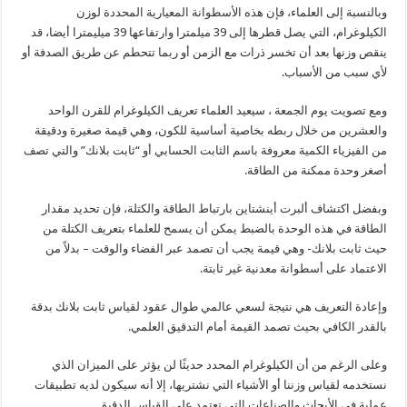
وبالنسبة إلى العلماء، فإن هذه الأسطوانة المعيارية المحددة لوزن
الكيلوغرام، التي يصل قطرها إلى 39 ميلمترا وارتفاعها 39 ميليمترا أيضا، قد
ينقص وزنها بعد أن تخسر ذرات مع الزمن أو ربما تتحطم عن طريق الصدفة أو
لأي سبب من الأسباب.
ومع تصويت يوم الجمعة ، سيعيد العلماء تعريف الكيلوغرام للقرن الواحد
والعشرين من خلال ربطه بخاصية أساسية للكون، وهي قيمة صغيرة ودقيقة
من الفيزياء الكمية معروفة باسم الثابت الحسابي أو “ثابت بلانك” والتي تصف
أصغر وحدة ممكنة من الطاقة.
وبفضل اكتشاف ألبرت أينشتاين بارتباط الطاقة والكتلة، فإن تحديد مقدار
الطاقة في هذه الوحدة بالضبط يمكن أن يسمح للعلماء بتعريف الكتلة من
حيث ثابت بلانك- وهي قيمة يجب أن تصمد عبر الفضاء والوقت – بدلاً من
الاعتماد على أسطوانة معدنية غير ثابتة.
وإعادة التعريف هي نتيجة لسعي عالمي طوال عقود لقياس ثابت بلانك بدقة
بالقدر الكافي بحيث تصمد القيمة أمام التدقيق العلمي.
وعلى الرغم من أن الكيلوغرام المحدد حديثًا لن يؤثر على الميزان الذي
نستخدمه لقياس وزننا أو الأشياء التي نشتريها، إلا أنه سيكون لديه تطبيقات
عملية في الأبحاث والصناعات التي تعتمد على القياس الدقيق.