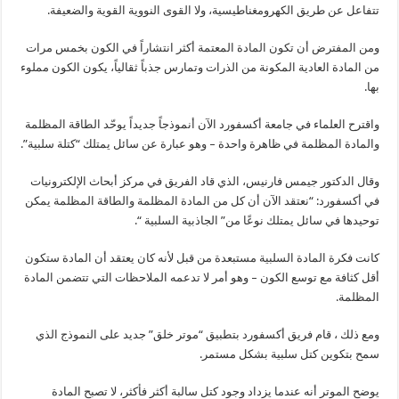
تتفاعل عن طريق الكهرومغناطيسية، ولا القوى النووية القوية والضعيفة.
ومن المفترض أن تكون المادة المعتمة أكثر انتشاراً في الكون بخمس مرات
من المادة العادية المكونة من الذرات وتمارس جذباً ثقالياً، يكون الكون مملوء
بها.
واقترح العلماء في جامعة أكسفورد الآن أنموذجاً جديداً يوحّد الطاقة المظلمة
والمادة المظلمة في ظاهرة واحدة – وهو عبارة عن سائل يمتلك “كتلة سلبية”.
وقال الدكتور جيمس فارنيس، الذي قاد الفريق في مركز أبحاث الإلكترونيات
في أكسفورد: “نعتقد الآن أن كل من المادة المظلمة والطاقة المظلمة يمكن
توحيدها في سائل يمتلك نوعًا من” الجاذبية السلبية “.
كانت فكرة المادة السلبية مستبعدة من قبل لأنه كان يعتقد أن المادة ستكون
أقل كثافة مع توسع الكون – وهو أمر لا تدعمه الملاحظات التي تتضمن المادة
المظلمة.
ومع ذلك ، قام فريق أكسفورد بتطبيق “موتر خلق” جديد على النموذج الذي
سمح بتكوين كتل سلبية بشكل مستمر.
يوضح الموتر أنه عندما يزداد وجود كتل سالبة أكثر فأكثر، لا تصبح المادة