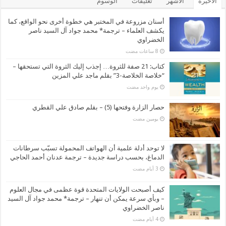
الأخيرة
الأشهر
تعليقات
الوسوم
أسنان مزروعة في المختبر هي خطوة أخرى نحو الواقع، كما
يكشف العلماء – ترجمة* محمد جواد آل السيد ناصر
الخضراوي
كتاب: 21 صفة للثروة… إجذب إليك الثروة التي تستحقها –
“خلاصة الخلاصة-3” بقلم ماجد علي المزين
‏يوم واحد مضت
حصار الزارة وفتحها (5) – بقلم صادق علي القطري
‏يومين مضت
لا توحد أدلة علمية أن الهواتف المحمولة تسبّب سرطانات
الدماغ، بحسب دراسة جديدة – ترجمة عدنان أحمد الحاجي
كيف أصبحت الولايات المتحدة قوة عظمى في مجال العلوم
– وبأي سرعة يمكن أن تنهار – ترجمة* محمد جواد آل السيد
ناصر الخضراوي