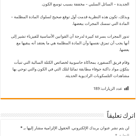
الجديدة – السائل السلبي – مخففة بسبب توسع الكون.
وبذلك، تكون هذه النظرية قدمت أول توقع صحيح لسلوك المادة المظلمة –
المادة التي تمسك المجرات ببعضها.
تدور المجرات بسرعة كبيرة لدرجة أن القوانين الأساسية للفيزياء تشير إلى
أنها يجب أن تمزق نفسها وأن المادة المظلمة هي ما يعتقد أنه يبقيها مع
بعضها.
وقام فريق أكسفورد بمحاكاة حاسوبية لخصائص الكتلة السالبة التي تنبأت
بتكوّن مواد داكنة جوفاء مطابقة تمامًا لتلك التي في الكون والتي توحي بها
مشاهدات التلسكوبات الراديوية الحديثة.
عدد الزيارات:
189
اترك تعليقاً
لن يتم نشر عنوان بريدك الإلكتروني.
الحقول الإلزامية مشار إليها بـ
*
التعليق
*