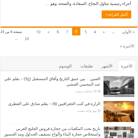
أجزاء رئيسية تتناول النجاح، السعادة، والصحة، وهو …
أكمل القراءة »
6
« الأولى
...
«
4
5
7
8
»
10
صفحة 6 من 23
...
20
الأخيرة »
الأخيرة
الأشهر
تعليقات
الوسوم
الصين… بين عمق التاريخ وآفاق المستقبل (ج5) – بقلم علي
عبد المحسن الجشي
الزارة في كتب الجغرافيين (6) – بقلم صادق علي القطري
‏يوم واحد مضت
تاريخ نحت المكعبات من حجارة فروش الخليج العربي
واستخلاص حجارة البناء وألواح تسقيف الجداول ومد الجسور