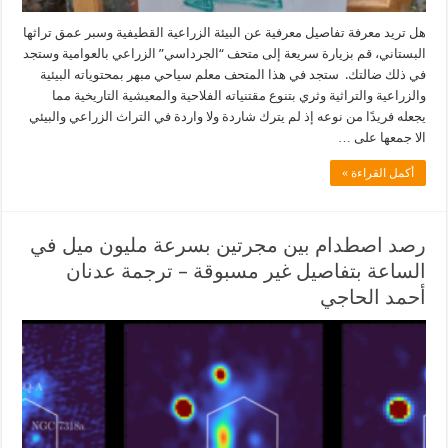
هل تريد معرفة تفاصيل معرفية عن البيئة الزراعية القطيفية وسبر عمق تراثها
البستاني، قم بزيارة سريعة إلى متحف “الجرداسي” الزراعي بالعوامية وستجد
في ذلك ضالتك. ستجد في هذا المتحف معلم سياحي مبهر بمحتوياته البيئية
والزراعية والتراثية وثري بتنوع مقتنياته الفلاحية والمعيشية التاريخية مما
يجعله فريدًا من نوعه إذ لم يترك شاردة ولا واردة في التراث الزراعي والبيئي
الا جمعها على …
أكمل القراءة »
رصد اصطدام بين مجرتين بسرعة مليون ميل في
الساعة بتفاصيل غير مسبوقة – ترجمة عدنان
أحمد الحاجي