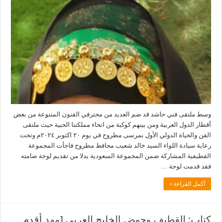
وسط ملتقى فني حاشد قد ضم العديد من محترفي الفنون المتنوعة من بعض
أقطار الدول العربية ومن بينهم كوكبة من انحاء مملكتنا الحبية حيث ملتقى
الفن والحياة الدولي الأول بمرسى مطروح في يوم ٢٠ اكتوبر ٢٠٢٤م وتحت
رعاية سيادة اللواء السيد خالد شعيب محافظ مطروح فاجأت المجموعة
القطيفية المشاركة ضمن المجموعة السعودية بدلا من تقديم لوحة صامته
فقد قدمت لوحة …
أكمل القراءة »
كتاب: القطيف وحوض الخليج العربي [مهد أقدم