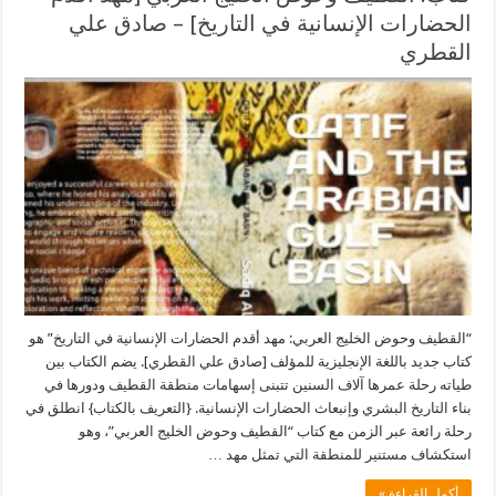
الحضارات الإنسانية في التاريخ] – صادق علي
القطري
“القطيف وحوض الخليج العربي: مهد أقدم الحضارات الإنسانية في التاريخ” هو
كتاب جديد باللغة الإنجليزية للمؤلف [صادق علي القطري]. يضم الكتاب بين
طياته رحلة عمرها آلاف السنين تتبنى إسهامات منطقة القطيف ودورها في
بناء التاريخ البشري وإنبعاث الحضارات الإنسانية. {التعريف بالكتاب} انطلق في
رحلة رائعة عبر الزمن مع كتاب “القطيف وحوض الخليج العربي”، وهو
استكشاف مستنير للمنطقة التي تمثل مهد …
أكمل القراءة »