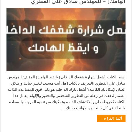
الهامك] – للمهندس صادق علي القطري
اسم الكتاب: ‫أشعل شرارة شغفك الداخلي [وايقظ الهامك] المؤلف: المهندس
صادق علي القطري [التعريف بالكتاب] هل أنت مستعد لتغيير حياتك وإطلاق
العنان لإمكاناتك الكاملة؟ أشعل نارك الداخلية هو دليل قوي للمساعدة الذاتية
مصمم لدفعك في رحلة من التطوير الشخصي والتحفيز والإلهام. يعمل هذا
الكتاب كخريطة طريق لاكتشاف الذات، وتمكينك من تنمية المرونة والسعادة
والنجاح في كل جانب من جوانب حياتك. …
أكمل القراءة »