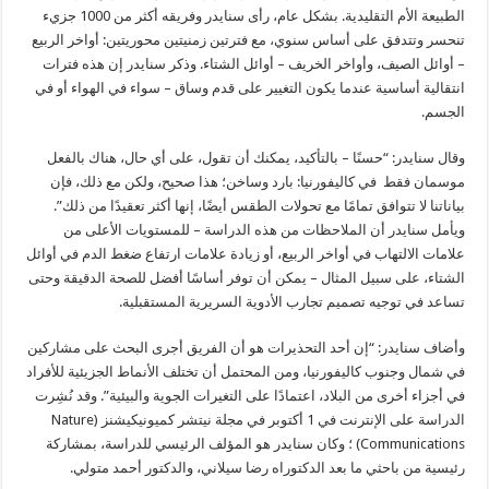
الطبيعة الأم التقليدية. بشكل عام، رأى سنايدر وفريقه أكثر من 1000 جزيء
تنحسر وتتدفق على أساس سنوي، مع فترتين زمنيتين محوريتين: أواخر الربيع
– أوائل الصيف، وأواخر الخريف – أوائل الشتاء. وذكر سنايدر إن هذه فترات
انتقالية أساسية عندما يكون التغيير على قدم وساق – سواء في الهواء أو في
الجسم.
وقال سنايدر: “حسنًا – بالتأكيد، يمكنك أن تقول، على أي حال، هناك بالفعل
موسمان فقط في كاليفورنيا: بارد وساخن؛ هذا صحيح، ولكن مع ذلك، فإن
بياناتنا لا تتوافق تمامًا مع تحولات الطقس أيضًا، إنها أكثر تعقيدًا من ذلك”.
ويأمل سنايدر أن الملاحظات من هذه الدراسة – للمستويات الأعلى من
علامات الالتهاب في أواخر الربيع، أو زيادة علامات ارتفاع ضغط الدم في أوائل
الشتاء، على سبيل المثال – يمكن أن توفر أساسًا أفضل للصحة الدقيقة وحتى
تساعد في توجيه تصميم تجارب الأدوية السريرية المستقبلية.
وأضاف سنايدر: “إن أحد التحذيرات هو أن الفريق أجرى البحث على مشاركين
في شمال وجنوب كاليفورنيا، ومن المحتمل أن تختلف الأنماط الجزيئية للأفراد
في أجزاء أخرى من البلاد، اعتمادًا على التغيرات الجوية والبيئية”. وقد نُشِرت
الدراسة على الإنترنت في 1 أكتوبر في مجلة نيتشر كميونيكيشنز (Nature
Communications) ؛ وكان سنايدر هو المؤلف الرئيسي للدراسة، بمشاركة
رئيسية من باحثي ما بعد الدكتوراه رضا سيلاني، والدكتور أحمد متولي.