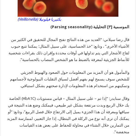
بكتيريا فيلونيلا (Veillonella)
الموسمية [٣] التحليلية
(
Parsing seasonality)
قال رضا سيلاني: “العديد من هذه النتائج تفتح المجال للتحقيق في الكثير من
الأشياء الأخرى” ، وتابع: “خذ الحساسية، على سبيل المثال؛ يمكننا تتبع حبوب
لقاح الأشجار التي يتم تداولها في أوقات محددة وإقران ذلك بقراءات شخصية
للأنماط الجزيئية لمعرفة بالضبط ما هو الشخص المصاب بالحساسية”.
والمأمول هو أن المزيد من المعلومات حول الصعود والهبوط الجزيئي
للشخص سوف يسمح لهم بفهم أفضل لسياق التقلبات البيولوجية لأجسامهم
وتمكينهم من استخدام هذه المعلومات لإدارة صحتهم بشكل استباقي.
وقال سنايدر: “إذا تم – على سبيل المثال – قياس مستويات (HbA1C) الخاصة
بك خلال الربيع وبدت مرتفعة بشكل غير طبيعي، فيمكنك وضع هذه النتيجة في
سياقها ومعرفة أن هذا الجزيء يميل إلى الارتفاع خلال فصل الربيع”، وتابع: “أو
يمكنك أن ترى أنه نوع من الركلة في البنطال، إذا جاز التعبير، لممارسة المزيد
من التمارين خلال الشتاء في محاولة للحفاظ على بعض هذه القياسات
منخفضة”.