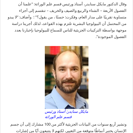
وقال الدكتور مايكل سنايدر، أستاذ ورئيس قسم علم الوراثة: “علمنا أن
الفصول الأربعة – الشتاء والربيع والصيف والخريف – تنقسم إلى أجزاء
متساوية تقريبًا على مدار العام، وفكرت: حسنًا ، من يقول؟” ؛ وأضاف: “لا يبدو
من المحتمل أن البيولوجيا البشرية تلتزم بهذه القواعد، لذلك أجرينا دراسة
موجهة بواسطة التركيبات الجزيئية للناس للسماح للبيولوجيا بإخبارنا بعدد
الفصول الموجودة”.
مايكل سنايدر: أستاذ ورئيس
قسم علم الوراثة
وتشير أربع سنوات من البيانات الجزيئية لأكثر من 100 مشارك إلى أن جسم
الإنسان يختبر أنماطًا متوقعة من التغيير، لكنهم لا يتتبعون أيًا من إشارات