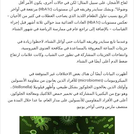
لقاح الأشجار، على سبيل المثال؛ لكن في حالات أخرى، يكون الأمر أقل
وضوحًا”. ويشك سنايدر وفريقه في أن مستويات (HbA1c) مرتفعة في أواخر
الربيع بسبب تناول الطعام اللذيذ الذي يصاحب العطلات في كثير من الأحيان –
تعكس مستويات (HbA1c) العادات الغذائية منذ حوالي ثلاثة أشهر قبل إجراء
القياسات – بالإضافة إلى تراجع عام في ممارسة الرياضة في شهور الشتاء.
وعندما تابع سنايدر وفريقه البيانات حتى أوائل الشتاء، لاحظوا زيادة في
جزيئات المناعة المعروفة بالمساعدة في مكافحة العدوى الفيروسية،
وانتفاخات الجزيئات المشاركة في تطور حب الشباب. وكانت علامات ارتفاع
ضغط الدم أعلى أيضًا في الشتاء.
أظهرت البيانات أيضًا أن هناك بعض الاختلافات غير المتوقعة في
الميكروبيومات (microbiomes) للأفراد الذين يعانون من مقاومة الأنسولين
وأولئك الذين يعالجون الجلوكوز بشكل طبيعي. وأُظهِر فيلونيلا (Veillonella) ،
وهو نوع من البكتيريا المشاركة في تخمير حمض اللاكتيك ومعالجة الجلوكوز،
أعلى في الأفراد المقاومين للأنسولين على مدار العام، ما عدا خلال المدة من
منتصف مارس وحتى أواخر يونيو.