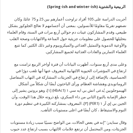
الربيعية والشتوية
(Spring-ish and winter-ish)
أجريت الدراسة على 105 أفراد تراوحت أعمارهم بين 25 و 75 عامًا. وكان
نصفهم تقريبًا مقاومًا للأنسولين، بمعنى أن أجسامهم لا تعالج الجلوكوز بشكل
طبيعي. وقدم المشاركون عينات دم حوالي أربع مرات في السنة، وقام العلماء
بتحليلها للحصول على معلومات جزيئية حول المناعة والالتهابات وصحة القلب
والأوعية الدموية والتمثيل الغذائي والميكروبيوم وغير ذلك الكثير. كما تتبع
العلماء التمارين والعادات الغذائية لجميع المشاركين.
وعلى مدى أربع سنوات، أظهرت البيانات أن فترة أواخر الربيع تزامنت مع
ارتفاع في المؤشرات الحيوية الالتهابية المعروف عنها أنها تلعب دورًا في
الحساسية، بالإضافة إلى ارتفاع في الجزيئات المشاركة في التهاب المفاصل
الروماتويدي وهشاشة العظام. ورأى الباحثون أيضًا أن شكلاً من أشكال
الهيموجلوبين يُدعى اتش بي ايه سي ١ (HbAc1) [١]، وهو بروتين يشير إلى
خطر الإصابة بالنوع الثاني من داء السكري، بلغ ذروته خلال هذا الوقت، وأن
الجين بي إي آر ١ (PER1) [٣]، المعروف بمشاركته الكبيرة في تنظيم دورة
النوم والاستيقاظ ، كان أيضًا في اعلى مستويات التأهب.
وقال سنايدر: “إنه في بعض الحالات، من الواضح نسبيًا سبب زيادة مستويات
الجزيئات، ومن المحتمل أن ترتفع علامات الالتهاب بسبب ارتفاع عدد حبوب