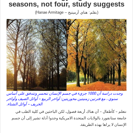
seasons, not four, study suggests
(بقلم: هناي آرميتيج – Hanae Armitage)
وجدت دراسة أن 1000 جزيء في جسم الإنسان تنحسر وتتدفق على أساس
سنوي ، مع فترتين زمنيتين محوريتين: أواخر الربيع – أوائل الصيف وأواخر
الخريف – أوائل الشتاء.
نتعلم – كأطفال – أن هناك أربعة فصول، لكن الباحثين في كلية الطب في
جامعة ستانفورد بالولايات المتحدة الامريكية وجدوا أدلة تشير إلى أن جسم
الإنسان لا يراها بهذه الطريقة.