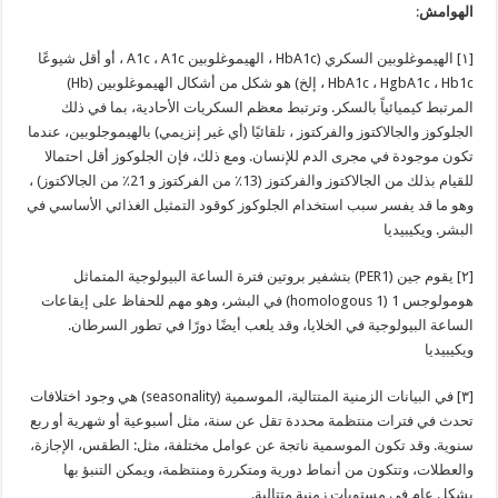
الهوامش
:
[١] الهيموغلوبين السكري (HbA1c ، الهيموغلوبين A1c ، A1c ، أو أقل شيوعًا
HbA1c ، HgbA1c ، Hb1c ، إلخ) هو شكل من أشكال الهيموغلوبين (Hb)
المرتبط كيميائياً بالسكر. وترتبط معظم السكريات الأحادية، بما في ذلك
الجلوكوز والجالاكتوز والفركتوز ، تلقائيًا (أي غير إنزيمي) بالهيموجلوبين، عندما
تكون موجودة في مجرى الدم للإنسان. ومع ذلك، فإن الجلوكوز أقل احتمالا
للقيام بذلك من الجالاكتوز والفركتوز (13٪ من الفركتوز و 21٪ من الجالاكتوز) ،
وهو ما قد يفسر سبب استخدام الجلوكوز كوقود التمثيل الغذائي الأساسي في
البشر. ويكيبيديا
[٢] يقوم جين (PER1) بتشفير بروتين فترة الساعة البيولوجية المتماثل
هومولوجس 1 (homologous 1) في البشر، وهو مهم للحفاظ على إيقاعات
الساعة البيولوجية في الخلايا، وقد يلعب أيضًا دورًا في تطور السرطان.
ويكيبيديا
[٣] في البيانات الزمنية المتتالية، الموسمية (seasonality) هي وجود اختلافات
تحدث في فترات منتظمة محددة تقل عن سنة، مثل أسبوعية أو شهرية أو ربع
سنوية. وقد تكون الموسمية ناتجة عن عوامل مختلفة، مثل: الطقس، الإجازة،
والعطلات، وتتكون من أنماط دورية ومتكررة ومنتظمة، ويمكن التنبؤ بها
بشكل عام في مستويات زمنية متتالية.