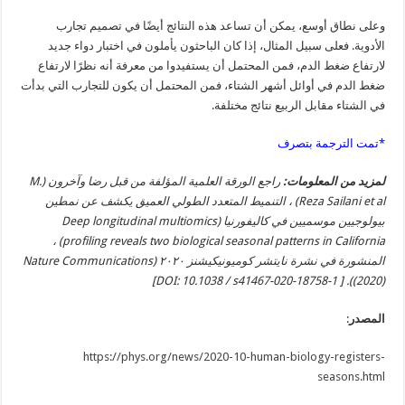
وعلى نطاق أوسع، يمكن أن تساعد هذه النتائج أيضًا في تصميم تجارب
الأدوية. فعلى سبيل المثال، إذا كان الباحثون يأملون في اختبار دواء جديد
لارتفاع ضغط الدم، فمن المحتمل أن يستفيدوا من معرفة أنه نظرًا لارتفاع
ضغط الدم في أوائل أشهر الشتاء، فمن المحتمل أن يكون للتجارب التي بدأت
في الشتاء مقابل الربيع نتائج مختلفة.
*تمت الترجمة بتصرف
لمزيد من المعلومات:
راجع الورقة العلمية المؤلفة من قبل رضا وآخرون (M.
Reza Sailani et al) ، التنميط المتعدد الطولي العميق يكشف عن نمطين
بيولوجيين موسميين في كاليفورنيا (Deep longitudinal multiomics
profiling reveals two biological seasonal patterns in California) ،
المنشورة في نشرة نايتشر كوميونيكيشنز ٢٠٢٠ (Nature Communications
(2020)). [ DOI: 10.1038 / s41467-020-18758-1]
المصدر
:
https://phys.org/news/2020-10-human-biology-registers-
seasons.html