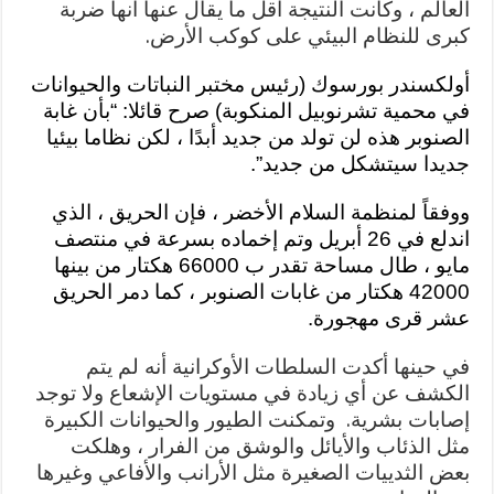
العالم ، وكانت النتيجة أقل ما يقال عنها أنها ضربة
كبرى للنظام البيئي على كوكب الأرض.
أولكسندر بورسوك
(رئيس مختبر النباتات والحيوانات
في محمية تشرنوبيل المنكوبة) صرح قائلا: “بأن غابة
الصنوبر هذه لن تولد من جديد أبدًا ، لكن نظاما بيئيا
جديدا سيتشكل من جديد”
.
ووفقاً لمنظمة السلام الأخضر ، فإن الحريق ، الذي
اندلع في 26 أبريل وتم إخماده بسرعة في منتصف
مايو ، طال مساحة تقدر ب 66000 هكتار من بينها
42000 هكتار من غابات الصنوبر ، كما دمر الحريق
عشر قرى مهجورة.
في حينها أكدت السلطات الأوكرانية أنه لم يتم
الكشف عن أي زيادة في مستويات الإشعاع ولا توجد
إصابات بشرية. وتمكنت الطيور والحيوانات الكبيرة
مثل الذئاب والأيائل والوشق من الفرار ، وهلكت
بعض الثدييات الصغيرة مثل الأرانب والأفاعي وغيرها