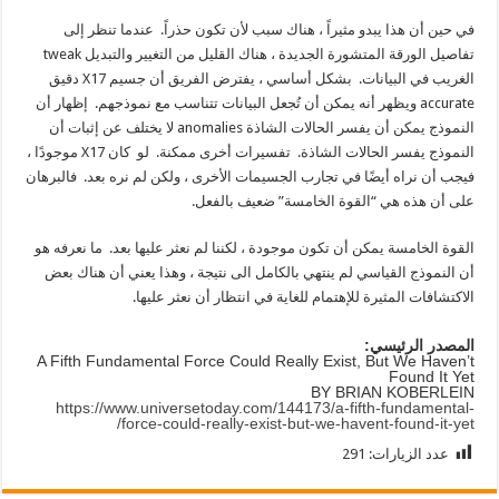
في حين أن هذا يبدو مثيراً ، هناك سبب لأن تكون حذراً. عندما تنظر إلى
تفاصيل الورقة المتشورة الجديدة ، هناك القليل من التغيير والتبديل tweak
الغريب في البيانات. بشكل أساسي ، يفترض الفريق أن جسيم X17 دقيق
accurate ويظهر أنه يمكن أن تُجعل البيانات تتناسب مع نموذجهم. إظهار أن
النموذج يمكن أن يفسر الحالات الشاذة anomalies لا يختلف عن إثبات أن
النموذج يفسر الحالات الشاذة. تفسيرات أخرى ممكنة. لو كان X17 موجودًا ،
فيجب أن نراه أيضًا في تجارب الجسيمات الأخرى ، ولكن لم نره بعد. فالبرهان
على أن هذه هي “القوة الخامسة” ضعيف بالفعل.
القوة الخامسة يمكن أن تكون موجودة ، لكننا لم نعثر عليها بعد. ما نعرفه هو
أن النموذج القياسي لم ينتهي بالكامل الى نتيجة ، وهذا يعني أن هناك بعض
الاكتشافات المثيرة للإهتمام للغاية في انتظار أن نعثر عليها.
المصدر الرئيسي:
A Fifth Fundamental Force Could Really Exist, But We Haven’t
Found It Yet
BY
BRIAN KOBERLEIN
https://www.universetoday.com/144173/a-fifth-fundamental-
force-could-really-exist-but-we-havent-found-it-yet/
عدد الزيارات:
291