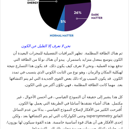
نحن لا نعرف إلا القليل عن الكون
ثم هناك الطاقة المظلمة. تظهر المراقبات التفصيلية للمجرات البعيدة أن
الكون يتوسع بمعدل متزايد باستمرار. يبدو أن هناك نوعًا من الطاقة التي
تدفع بهذه العملية ، ونحن لا نعرف كيف يكون ذلك. قد يكون هذا التسارع نتيجة
لهيكلية المكان والزمان ، وهو نوع من الثابت الكوني الذي يتسبب في تمدد
الكون. قد يكون السبب وراء ذلك بعض القوى الجديدة التي لم يتم اكتشافها
بعد. مهما كانت الطاقة المظلمة ، فهي تكوّن أكثر من ثلثي الكون.
كل هذا يشير إلى حقيقة أن النموذج القياسي ، في أحسن الأحوال ، غير
مكتمل. هناك أشياء نفتقدها أساسًا في الطريقة التي يعمل بها الكون.
أُقترحت الكثير من الأفكار لإصلاح النموذج القياسي ، بدءًا من عدم التماثل
الفائق supersymmetry وحتى الكواركات التي لم يتم اكتشافها بعد ، ولكن
إحدى الأفكار هي أن هناك قوة أساسية خامسة. هذه القوة سيكون لها بوزون/
ات حاملة وكذلك جسيمات جديدة تتجاوز تلك التي اكتشفناها.