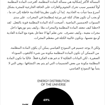
المسألة الأكثر إشكالية هي مسألة المادة المظلمة. أقترحت المادة المظلمة
أولاً لتفسير سبب تحرك النجوم والغازات على الحافة الخارجية للمجرة بشكل
أسرع مما تنبأت به الجاذبية. إما أن تكون نظريتنا للجاذبية خاطئة إلى حد ما ،
أو يجب أن تكون هناك كتلة غير مرئية (مظلمة) في المجرات. على مدى
السنوات الخمسين الماضية ، أصبحت أدلة المادة المظلمة قوية بالفعل. لقد
لاحظنا كيف تنعقد المادة المظلمة والمجرات معًا ، وكيف يتم توزيعها داخل
مجرات معينة ، وكيف تتصرف. نحن نعلم أنها لا تتفاعل بقوة مع المادة العادية
أو مع نفسها ، وتكون غالبية الكتلة في معظم المجرات.
ولكن لا يوجد جسيم في النموذج القياسي يمكن أن يكوّن المادة المظلمة.
من الممكن أن تكون المادة المظلمة مكونة من شيء كالثقوب السوداء
الصغيرة ، لكن البيانات الفلكية لا تدعم هذه الفكرة فعلاً. غالبًا ما تكون المادة
المظلمة مكونة من بعض الجسيمات التي لم يتم بعد اكتشافها ، وهي التي لا
يتنبأ بها النموذج القياسي.