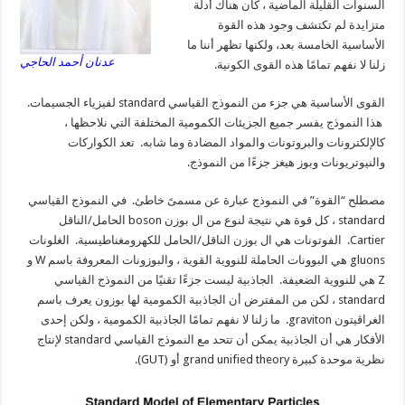
السنوات القليلة الماضية ، كان هناك أدلة
متزايدة لم تكتشف وجود هذه القوة
الأساسية الخامسة بعد، ولكنها تظهر أننا ما
عدنان أحمد الحاجي
زلنا لا نفهم تمامًا هذه القوى الكونية.
القوى الأساسية هي جزء من النموذج القياسي standard لفيزياء الجسيمات.
هذا النموذج يفسر جميع الجزيئات الكمومية المختلفة التي نلاحظها ،
كالإلكترونات والبروتونات والمواد المضادة وما شابه. تعد الكواركات
والنيوتريونات وبوز هيغز جزءًا من النموذج.
مصطلح “القوة” في النموذج عبارة عن مسمىً خاطئ. في النموذج القياسي
standard ، كل قوة هي نتيجة لنوع من ال بوزن boson الحامل/الناقل
Cartier. الفوتونات هي ال بوزن الناقل/الحامل للكهرومغناطيسية. الغلونات
gluons هي البوونات الحاملة للنووية القوية ، والبوزونات المعروفة باسم W و
Z هي للنووية الضعيفة. الجاذبية ليست جزءًا تقنيًا من النموذج القياسي
standard ، لكن من المفترض أن الجاذبية الكمومية لها بوزون يعرف باسم
الغراڤيتون graviton. ما زلنا لا نفهم تمامًا الجاذبية الكمومية ، ولكن إحدى
الأفكار هي أن الجاذبية يمكن أن تتحد مع النموذج القياسي standard لإنتاج
نظرية موحدة كبيرة grand unified theory أو (GUT).