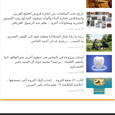
تاريخ نحت المكعبات من حجارة فروش الخليج العربي
واستخلاص حجارة البناء وألواح تسقيف الجداول ومد الجسور
الحجرية ومنحوتات أخرى – بقلم عبد الرسول الغريافي
‏يومين مضت
ربما ما زلنا نختار أصدقاءنا بعقلية تعود إلى العصر الحجري،
ما السبب – ترجمة عدنان أحمد الحاجي
أسنان مزروعة في المختبر هي خطوة أخرى نحو الواقع، كما
يكشف العلماء – ترجمة* محمد جواد آل السيد ناصر
الخضراوي
كتاب: 21 صفة للثروة… إجذب إليك الثروة التي تستحقها –
“خلاصة الخلاصة-3” بقلم ماجد علي المزين