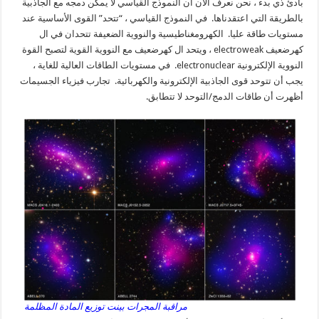
بادئ ذي بدء ، نحن نعرف الآن أن النموذج القياسي لا يمكن دمجه مع الجاذبية
بالطريقة التي اعتقدناها. في النموذج القياسي ، “تتحد” القوى الأساسية عند
مستويات طاقة عليا. الكهرومغناطيسية والنووية الضعيفة تتحدان في ال
كهرضعيف electroweak ، ويتحد ال كهرضعيف مع النووية القوية لتصبح القوة
النووية الإلكترونية electronuclear. في مستويات الطاقات العالية للغاية ،
يجب أن تتوحد قوى الجاذبية الإلكترونية والكهربائية. تجارب فيزياء الجسيمات
أظهرت أن طاقات الدمج/التوحد لا تتطابق.
مراقبة المجرات بينت توزيع المادة المظلمة