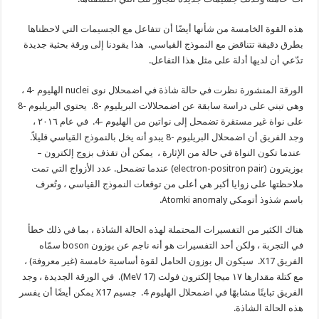
هذه القوة الخامسة من شأنها أيضًا أن تتفاعل مع الجسيمات التي لاحظناها
بطرق دقيقة تتناقض مع النموذج القياسي. هذا يقودنا إلى ورقة بحثية جديدة
تدّعي أن لديها أدلة على مثل هذا التفاعل.
الورقة المنشورة نظرت في حالة شاذة في اضمحلال نوى nuclei الهليوم -4 ،
وهي تبني على دراسة سابقة عن اضمحلالات البريليوم -8. يحتوي البريليوم -8
على نواة غير مستقرة تضمحل إلى نواتين من الهليوم -4. في عام ٢٠١٦ ،
وجد الفريق أن اضمحلال البريليوم -8 يبدو أنه يخل بالنموذج القياسي قليلاً.
عندما تكون النواة في حالة من الإثارة ، يمكن أن تقذف بزوج إلكترون –
بوزيترون (electron-positron pair) عندما تضمحل. عدد الأزواج التي تمت
ملاحظتها على زوايا أكبر هي أعلى من توقعات النموذج القياسي ، وتُعرف
باسم شذوذ أتومكي Atomki anomaly.
هناك الكثير من التفسيرات المحتملة لهذه الحالة الشاذة ، بما في ذلك خطأ
في التجربة ، ولكن أحد التفسيرات هو أنه ناجم عن بوزون boson سمّاه
الفريق X17. سيكون ال بوزون الحامل لقوة أساسية خامسة (غير معروفة) ،
مع كتلة مقدارها ١٧ ميجا إلكترون فولت (17 MeV). في الورقة الجديدة ، وجد
الفريق تباينًا مشابهًا في اضمحلال الهليوم 4. جسيم X17 يمكن أيضًا أن يفسر
هذه الحالة الشاذة.