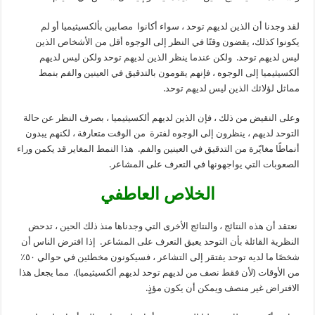
لقد وجدنا أن الذين لديهم توحد ، سواء أكانوا مصابين بألكسيثيميا أو لم
يكونوا كذلك، يقضون وقتًا في النظر إلى الوجوه أقل من الأشخاص الذين
ليس لديهم توحد. ولكن عندما ينظر الذين لديهم توحد ولكن ليس لديهم
ألكسيثيميا إلى الوجوه ، فإنهم يقومون بالتدقيق في العينين والفم بنمط
مماثل لؤلائك الذين ليس لديهم توحد.
وعلى النقيض من ذلك ، فإن الذين لديهم ألكسيثيميا ، بصرف النظر عن حالة
التوحد لديهم ، ينظرون إلى الوجوه لفترة من الوقت متعارفة ، لكنهم يبدون
أنماطًا مغايّرة من التدقيق في العينين والفم. هذا النمط المغاير قد يكمن وراء
الصعوبات التي يواجهونها في التعرف على المشاعر.
الخلاص العاطفي
نعتقد أن هذه النتائج ، والنتائج الأخرى التي وجدناها منذ ذلك الحين ، تدحض
النظرية القائلة بأن التوحد يعيق التعرف على المشاعر. إذا افترض الناس أن
شخصًا ما لديه توحد يفتقر إلى التشاعر ، فسيكونون مخطئين في حوالي ٥٠٪؜
من الأوقات (لأن فقط نصف من لديهم توحد لديهم ألكسيثيميا). مما يجعل هذا
الافتراض غير منصف ويمكن أن يكون مؤذٍ.