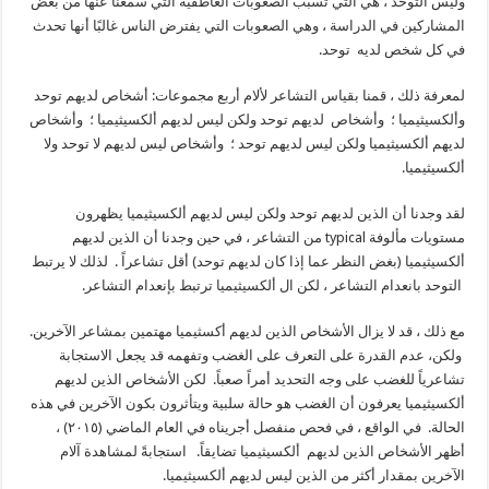
وليس التوحد ، هي التي تسبب الصعوبات العاطفية التي سمعنا عنها من بعض
المشاركين في الدراسة ، وهي الصعوبات التي يفترض الناس غالبًا أنها تحدث
في كل شخص لديه توحد.
لمعرفة ذلك ، قمنا بقياس التشاعر لألام أربع مجموعات: أشخاص لديهم توحد
وألكسيثيميا ؛ وأشخاص لديهم توحد ولكن ليس لديهم ألكسيثيميا ؛ وأشخاص
لديهم ألكسيثيميا ولكن ليس لديهم توحد ؛ وأشخاص ليس لديهم لا توحد ولا
ألكسيثيميا.
لقد وجدنا أن الذين لديهم توحد ولكن ليس لديهم ألكسيثيميا يظهرون
مستويات مألوفة typical من التشاعر ، في حين وجدنا أن الذين لديهم
ألكسيثيميا (بغض النظر عما إذا كان لديهم توحد) أقل تشاعراً . لذلك لا يرتبط
التوحد بانعدام التشاعر ، لكن ال ألكسيثيميا ترتبط بإنعدام التشاعر.
مع ذلك ، قد لا يزال الأشخاص الذين لديهم أكسثيميا مهتمين بمشاعر الآخرين.
ولكن، عدم القدرة على التعرف على الغضب وتفهمه قد يجعل الاستجابة
تشاعرياً للغضب على وجه التحديد أمراً صعباً. لكن الأشخاص الذين لديهم
ألكسيثيميا يعرفون أن الغضب هو حالة سلبية ويتأثرون بكون الآخرين في هذه
الحالة. في الواقع ، في فحص منفصل أجريناه في العام الماضي (٢٠١٥) ،
أظهر الأشخاص الذين لديهم ألكسيثيميا تضايقاً. استجابةً لمشاهدة آلام
الآخرين بمقدار أكثر من الذين ليس لديهم ألكسيثيميا.