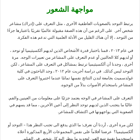
مواجهة الشعور
يرتبط التوحد بالصعوبات العاطفية الأخرى ، مثل التعرف على (إدراك) مشاعر
شخص آخر. على الرغم من أن هذه الصفة مقبولة عالميًا تقريبًا باعتبارها جزءًا
من التوحد ، إلا أن هناك القليل من الأدلة العلمية التي تدعم هذه الفكرة.
في عام ٢٠١٣ ، قمنا باختبار قدرة الأشخاص الذين لديهم ألكسيثيميا أو توحد ،
أو لديهم كلا الحالتين أو عدم التعرف على المشاعر من تعبيرات الوجه. مرة
أخرى ، وجدنا أن ألكسيثيميا ترتبط بمشاكل في التعرف على المشاعر ، لكن
التوحد ليس كذلك. في دراسة أجريت عام ٢٠١٢ ، وجد الباحثون في كلية
غولدسميث بجامعة لندن النتائج نفسها تمامًا عندما اختبروا التعرف على
المشاعر باستخدام الأصوات بدلاً من الوجوه.
التعرف على المشاعر في الوجه يعتمد جزئيًا على معلومات من العينين والفم.
غالبًا ما يتجنب الذين لديهم توحد النظر إلى أعين الآخرين ، مما قد يسهم في
الصعوبة التي يواجهونها في اكتشاف للمشاعر.
لكن مرة أخرى ، أردنا أن نعرف: ما الذي يدفع الى تجنب النظر هذا – التوحد أو
ألكسيثيميا؟ عرضنا أفلاماً على نفس المجموعات الأربع المذكورة أعلاه
واستخدمنا تقنية تتبع العين لتحديد ما ينظر إليه كل شخص في الفيلم.