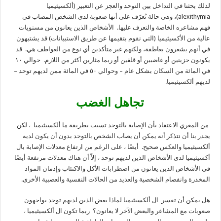
لذلك بحثنا في التداخل بين التوحد والعجز عن التعبير (ألكسيثيميا
alexithymia)، وهي حالة تُعرّف على أنها صعوبة لدى الشخص المصاب في
فهم مشاعره الخاصة والتعرف عليها. الأشخاص الذين يعانون من مستويات
عالية من الأكسيثيميا (التي نقوم بتقيمها عن طريق الاستبيانات) قد يشتبهون
في أنهم يشعرون بعاطفة، ولكنهم غير متأكدين أي نوع من العواطف هي. قد
يكونون حزينين أو غاضبين أو قلقين أو ربما مثارين أكثر من اللازم. حوالي ١٠
في المائة من السكان بشكل عام – وحوالي ٥٠ في المائة ممن لديهم توحد –
لديهم ألكسيثيميا.
تجاهل الغضب
من المغري الاعتقاد بأن الإصابة بالتوحد تسبب بطريقة ما ألكسيثيميا ، لكن
يجدر بنا أن نتذكر أنه يمكن أن يصاب الشخص بالتوحد بدون أن يكون لديه
ألكسيثيميا والعكس صحيح. أيضًا ، على الرغم من ارتفاع معدلات الإصابة بال
أكسيثيميا لدى الأشخاص الذين لديهم توحد ، إلاّ أن هناك معدلات مرتفعة أيضًا
في الأشخاص الذين يعانون من اضطرابات الأكل والاكتئاب وإدمان المواد
المخدرة وانفصام الشخصية والعديد من الحالات النفسية والعصبية الأخرى.
هل يمكن أن تفسر ال ألكسيثيميا لماذا بعض الذين لديهم توحد يواجهون
صعوبات مع المشاعر والبعض الآخر لا يعانون؟ ربما تكون ال ألكسيثيميا ،