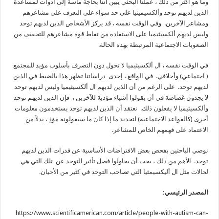
وما هو أكثر من ذلك ، عملنا البحثي يبين أننا بحاجة ماسة إلى أدوات لمساعدة
الذين لديهم توحد وألكسيميثيا على حد سواء على التعرف على مشاعرهم
ومشاعر الآخرين. وفي الوقت نفسه ، قد يركز الأشخاص الذين لديهم توحد
وليس لديهم ألكسيثيميا على الاستفادة من نقاط قوة مشاعرهم للتخفيف من
الصعوبات الاجتماعية المرتبطة بهذه الحالة.
في الوقت نفسه ، ال ألكسيثيميا لا تحول دون التصرف بأسلوب مؤيد للمجتمع
( اجتماعي) وأخلاقي. في الواقع ، إحدى دراساتنا تظهر هذا بالضبط في الذين
لديهم توحد. على الرغم من أن الذين لديهم ال ألكسيثيميا وليس لديهم توحد
لا يجدون غضاضة في أن يقولوا أشياء مؤذية للآخرين ، فإن الذين لديهم توحد
وألكسيثيميا لا يفعلون ذلك. نعتقد أن الذين لديهم توحد يستخدمون معلومات
أخرى (كالقواعد الاجتماعية) لتحديد ما إذا كان ما سيقولونه مؤذٍ ، بدلاً من
الاعتماد على فهمهم الخاص للمشاعر.
نوصي الباحثين بفحص بعض الافتراضات الأساسية عن قدرات الذين لديهم
توحد. الأهم من ذلك ، يجب أن يحاولوا فصل تأثير التوحد عن تلك التي هي
لحالات مثل ال أليكسيمثيا التي تصاحب التوحد في كثير من الأحيان.
المصدر الرئيسي:
https://www.scientificamerican.com/article/people-with-autism-can-