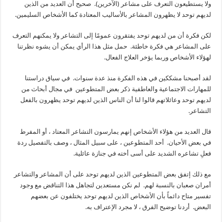
ولا يستطيعون التعرف على مشاعر (الآخرين). صحيح أن العديد من الذين
لديهم توحد لا يظهرون المشاعر بالأساليب المعتادة كما الأشخاص السليمين.
لكن فكرة أن من لديهم توحد يفتقرون عمومًا إلى التشاعر ولا يمكنهم التعرف
على المشاعر هي فكرة خاطئة. حمل مثل هذا الرأي يمكن أن يشوه نظرتنا
لهؤلاء الأشخاص وربما يؤخر العلاج الفعال.
لقد أصبحنا مشككين في هذه الفكرة منذ عدة سنوات. في سياق دراستنا
للمهارات الاجتماعية والعاطفية ذكر بعض المتطوعين في مجال أبحاث من
لديهم توحد وعائلاتهم قالوا لنا أن الناس الذين لديهم توحد يظهرون بالفعل
التشاعر.
قال العديد من هؤلاء الأشخاص إنهم يمارسون التشاعر المعتاد ، أو المفرط
في بعض الأحيان. أحد المتطوعين ، على سبيل المثال ، وصف بالتفصيل ردة
فعلِ تشاعره الشديد على أسى أخته في جنازة عائلية.
مع ذلك إتفق بعض المتطوعين الذين لديهم توحد على أن المشاعر والتشاعر
أمران صعبان بالنسبة لهم. لم نكن مستعدين لتجاهل هذا التناقض مع وجود
تفسير متاح دائماً بأن الأشخاص الذين لديهم توحد يختلفون عن بعضهم
البعض. أردنا توضيح الفرق ، لا مجرد الإعتراف به.