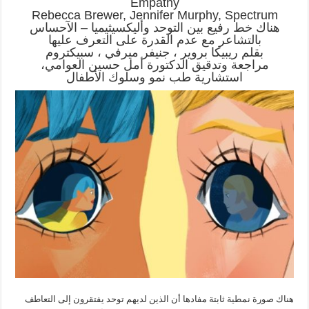
Empathy
Rebecca Brewer, Jennifer Murphy, Spectrum
هناك خط رفيع بين التوحد وأليكسيثيميا – الآحساس
بالتشاعر مع عدم القدرة على التعرف عليها
بقلم ريبيكا بروير ، جنيفر ميرفي ، سبيكتروم
مراجعة وتدقيق الدكتورة أمل حسين العوامي،
استشارية طب نمو وسلوك الأطفال
هناك صورة نمطية ثابتة مفادها أن الذين لديهم توحد يفتقرون إلى التعاطف