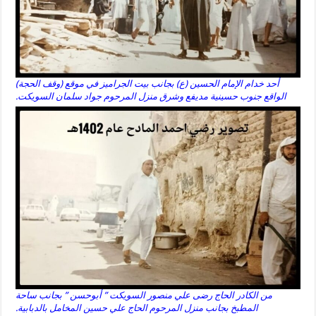
أحد خدام الإمام الحسين (ع) بجانب بيت الجراميز في موقع (وقف الحجة)
الواقع جنوب حسينية مديفع وشرق منزل المرحوم جواد سلمان السويكت.
من الكادر الحاج رضى علي منصور السويكت ” أبوحسن ” بجانب ساحة
المطبخ بجانب منزل المرحوم الحاج علي حسين المخامل بالدبابية.