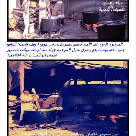
المرحوم الحاج عبد الأمير كاظم السويكت ، في موقع ( وقف الحجة) الواقع
جنوب حسينية مديفع وشرق منزل المرحوم جواد سلمان السويكت .(تصوير
عثمان أبو الليرات عام 1404هـ).