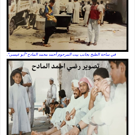
في ساحة الطبخ بجانب بيت المرحوم أحمد محمد المادح “أبو عيسى”.