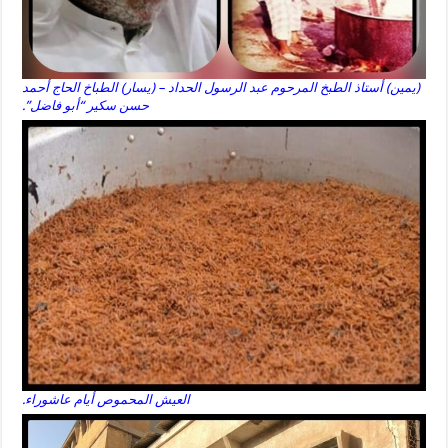
(يمين) أستاذ الطبخ المرحوم عبد الرسول الحداد – (يسار) الطباخ الحاج أحمد
حسن سكير “أبو فاضل”.
العيش المحموص أيام عاشوراء.