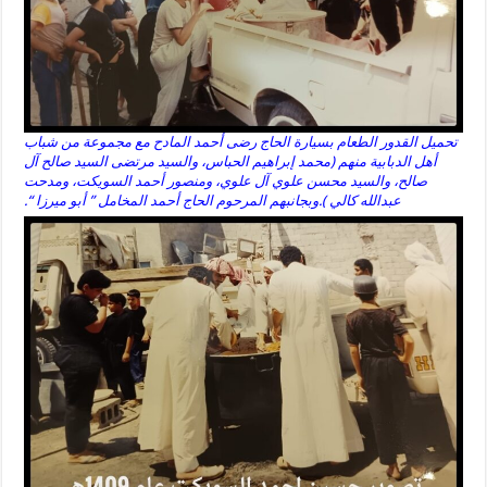
تحميل القدور الطعام بسيارة الحاج رضى أحمد المادح مع مجموعة من شباب
أهل الدبابية منهم (محمد إبراهيم الحباس، والسيد مرتضى السيد صالح آل
صالح، والسيد محسن علوي آل علوي، ومنصور أحمد السويكت، ومدحت
عبدالله كالي ).وبجانبهم المرحوم الحاج أحمد المخامل ” أبو ميرزا “.