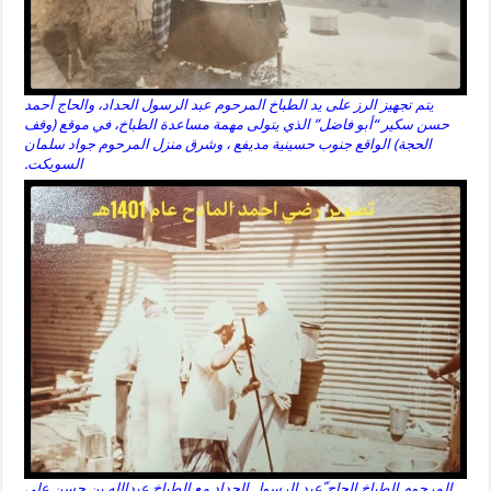
يتم تجهيز الرز على يد الطباخ المرحوم عبد الرسول الحداد، والحاج أحمد
حسن سكير “أبو فاضل” الذي يتولى مهمة مساعدة الطباخ، في موقع (وقف
الحجة) الواقع جنوب حسينية مديفع ، وشرق منزل المرحوم جواد سلمان
السويكت.
المرحوم الطباخ الحاج ّعبد الرسول الحداد مع الطباخ عبدالله بن حسن علي