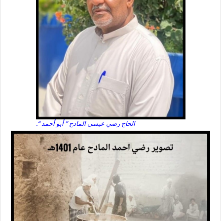
الحاج رضي عيسى المادح ” أبو أحمد “.