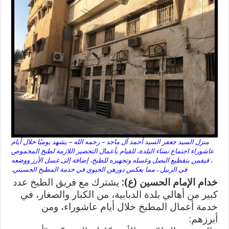
منزل السيد جعفر السيد أحمد آل ماجد – رحمه الله – يشهد يوميًا خلال أيام
عاشوراء اجتماع نساء البلدة، للقيام بأعمال التحضير اللازمة لطبخ المحموص
، فيقمن بتقطيع البصل وغسله وتجهيزه للطبخ، إضافة إلى غسل الأرز ووضعه
في الزبيل ، مما يعكس دورهن الحيوي في خدمة المطبخ الحسيني.
خدام الإمام الحسين (ع):
يشترك مع فريق الطبخ عدد
كبير من أهالي بلدة الدبابية، من الكبار والصغار، في
خدمة أعمال المطبخ خلال أيام عاشوراء، ومن
أبرزهم: