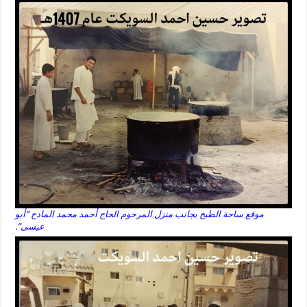
موقع ساحة الطبخ بجانب منزل المرحوم الحاج أحمد محمد المادح “أبو
عيسى”.