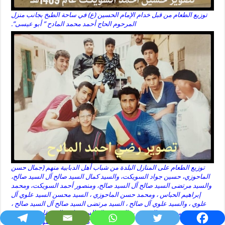
توزيع الطعام من قبل خدام الإمام الحسين (ع) في ساحة الطبخ بجانب منزل
المرحوم الحاج أحمد محمد المادح ” أبو عيسى”.
توزيع الطعام على المنازل البلدة من شباب أهل الدبابية منهم (جمال حسن
الماحوزي، حسين جواد السويكت، والسيد كمال السيد صالح آل السيد صالح،
والسيد مرتضى السيد صالح آل السيد صالح، ومنصور أحمد السويكت، ومحمد
إبراهيم الحباس ، ومحمد حسن الماحوزي ، السيد محسن السيد علوي آل
علوي ، والسيد علوي آل صالح ، السيد مرتضى السيد صالح آل السيد صالح ،
وحسين سعيد المخرق ، والسيد نضال السيد علوي المشقاب ، ومدحت
عبدالله كالي ، وعلي منصور الصلبوخ ).