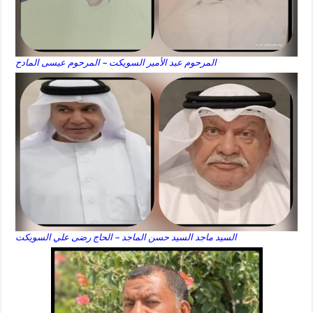
المرحوم عبد الأمير السويكت – المرحوم عيسى المادح
السيد ماجد السيد حسن الماجد – الحاج رضى علي السويكت