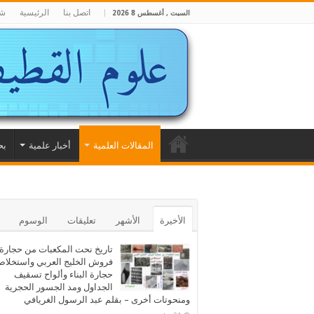
اتصل بنا
الرئيسية
شا
السبت , أغسطس 8 2026
المقالات العلمية
أخبار علمية
بح
الأخيرة
الأشهر
تعليقات
الوسوم
تاريخ نحت المكعبات من حجارة
فروش الخليج العربي واستخلا
حجارة البناء وألواح تسقيف
الجداول ومد الجسور الحجرية
ومنحوتات أخرى – بقلم عبد الرسول الغريافي