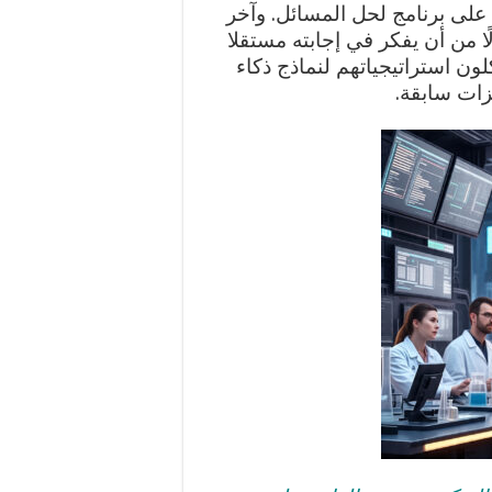
على برنامج لحل المسائل. وآخر
سخ سؤالك ولصقه في (ChatGPT) بدلًا من أن يفكر في إجابته مستقلا
ون استراتيجياتهم لنماذج ذكاء
زات سابقة.