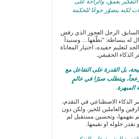
لتفكير بعمق، والراحة على
ت لكنه يتضوّر جوعًا للحكمة
 السابق. الرجل العجوز الذي رفض
ل له ببساطة: “نظّفها… وسنبدأ
د لتعليم حفيده، اختيار المعاناة
ر الذكاء الحقيقي.
حيحة، بل القدرة على التفاعل مع
جاً، ويتطلب صبرًا في عالمٍ
 المبهرة.
ر الذكاء الاصطناعي في التقدم،
عارفين والعاملين للخير. ولكن دون
م نفهمها، وتحسين مستقبل لم
نقدر حلوله او نقيمها.
قدرة البشرية على التفكير