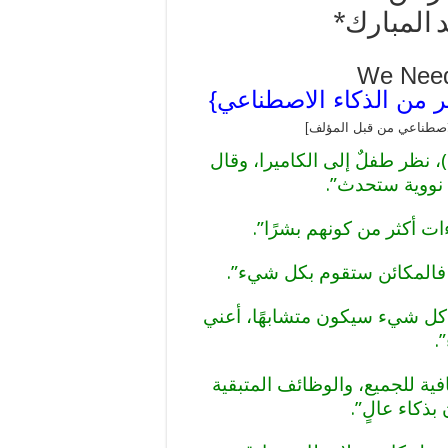
 المبارك*
We Need
ر من الذكاء الاصطناعي}
لاصطناعي من قبل المؤلف]
في عام 1966، وأثناء مقابلة مع قناة ال (BBC)، نظر طفلٌ إلى الكاميرا، وقال
ا نووية ستحدث”.
ت أكثر من كونهم بشرًا”.
فالمكائن ستقوم بكل شيء”.
، كل شيء سيكون متشابهًا، أعني
.
ية للجميع، والوظائف المتبقية
ذكاء عالٍ”.