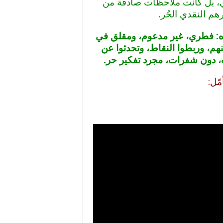
ي، بل كانت ملاحظات صادقة من
م النقدي الحُر.
قي (RI) في أنقى صوره: فطري، غير مدعوم، ومقلق في
نهم، وربطوا النقاط، وتحدثوا عن
، دون شفرات، مجرد تفكير حر.
مّل: