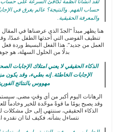
لقد أنشأنا أنظمة تُكافئ السرعة على حساب ا
حساب الفهم. والنتيجة؟ عالم يغرق في الإجابا
والمعرفة الحقيقية.
هنا يظهر مبدأ “الجدّ الذي عرضناها في المقال
تنظيف الفوضى التي أحدثها الطفل عمدًا، وقا
العمل من جديد”. هذا الفعل البسيط وردة فعل الج
بدلًا من الحلول السهلة، هو جوه
الذكاء الحقيقي لا يعني امتلاك الإجابات الص
الإجابات الخاطئة.
إنه بطيء، وقد يكون مزع
مهووس بالنتائج الفورية
الرهانات اليوم أكبر من أي وقتٍ مضى. سيستم
وقد يصبح يومًا ما قوةً موحّدة للخير وخادماً لل
الذكاء الحقيقي، سننتهي إلى حل مشكلات ل
نتساءل بشأنه. فكيف لنا ان نقدره او 
الحل ليس في رفض التقنية، بل في استعادة ال