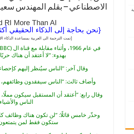
الاصطناعي – بقلم المهندس سعيد
ة
 RI More Than AI
{نحن بحاجة إلى الذكاء الحقيقي أكث
[تمت الترجمة الى العربية بمساعدة الذكاء ا
بهدوء: “لا أعتقد أن هناك حربً
وقال آخر: “الناس سيُنظر إليهم كإحصاءا
وأضاف ثالث: “الناس سيفقدون وظائفهم، 
وقال رابع: “أعتقد أن المستقبل سيكون مملًا
الناس والأشياء”
وحذّر خامس قائلًا: “لن تكون هناك وظائف كاف
ستكون فقط لمن يتمتعون ب