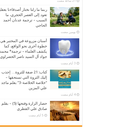
ربما ما زلنا نختار أصدقاءنا بعقلي
تعود إلى العصر الحجري، ما
السبب – ترجمة عدنان أحمد
الحاجي
‏يومين مضت
أسنان مزروعة في المختبر هي
خطوة أخرى نحو الواقع، كما
يكشف العلماء – ترجمة* محمد
جواد آل السيد ناصر الخضراوي
كتاب: 21 صفة للثروة… إجذب
إليك الثروة التي تستحقها –
“خلاصة الخلاصة-3” بقلم ماجد
علي المزين
حصار الزارة وفتحها (5) – بقلم
صادق علي القطري