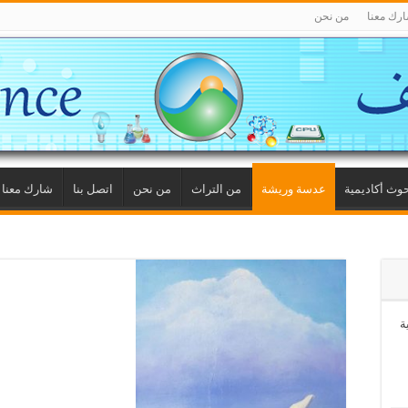
رك معنا
من نحن
وث أكاديمية
عدسة وريشة
من التراث
من نحن
اتصل بنا
شارك معنا
ة