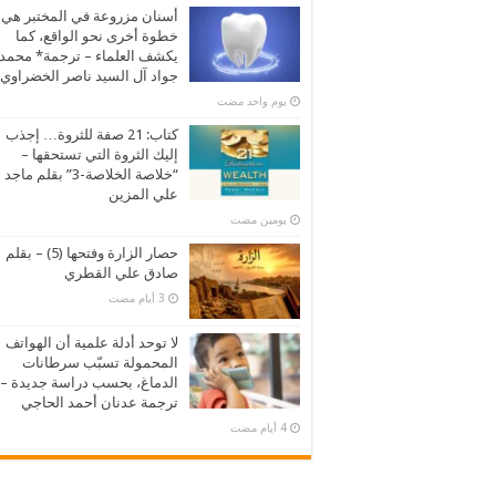
أسنان مزروعة في المختبر هي
خطوة أخرى نحو الواقع، كما
يكشف العلماء – ترجمة* محمد
جواد آل السيد ناصر الخضراوي
‏يوم واحد مضت
كتاب: 21 صفة للثروة… إجذب
إليك الثروة التي تستحقها –
“خلاصة الخلاصة-3” بقلم ماجد
علي المزين
‏يومين مضت
حصار الزارة وفتحها (5) – بقلم
صادق علي القطري
لا توحد أدلة علمية أن الهواتف
المحمولة تسبّب سرطانات
الدماغ، بحسب دراسة جديدة –
ترجمة عدنان أحمد الحاجي