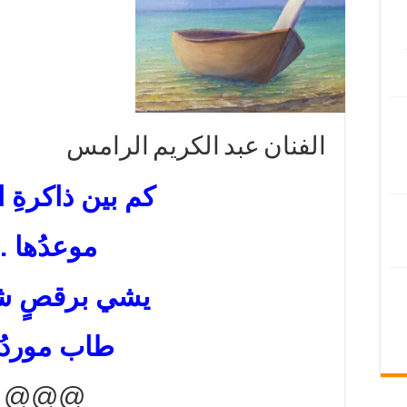
الفنان عبد الكريم الرامس
كم بين ذاكرةِ الت
موعدُها ..
يشي برقصٍ ش
طاب موردُه
@@@