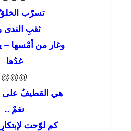
تسرّب الخلقُ
ثقبِ الندى ول
وغار من أمْسها – ي
غدُها
@@@
هي القطيفُ على ثغ
نغمٌ ..
كم لوّحت لإبتكارِ