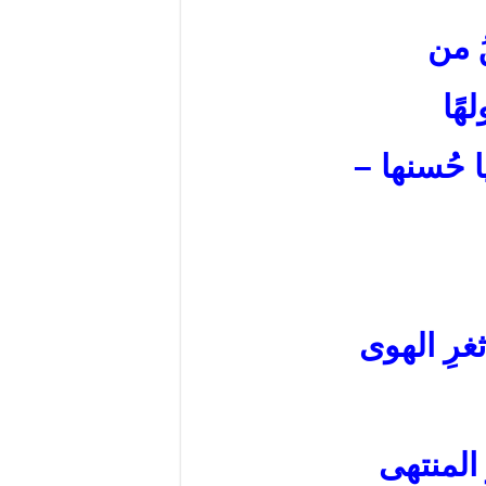
 من
هًا
ا حُسنها –
رِ الهوى
 المنتهى