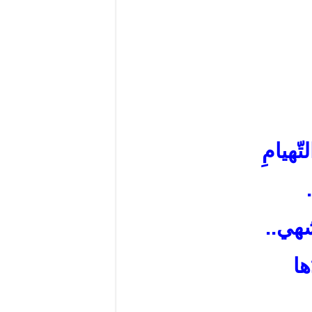
ّهيامِ
هي..
ا