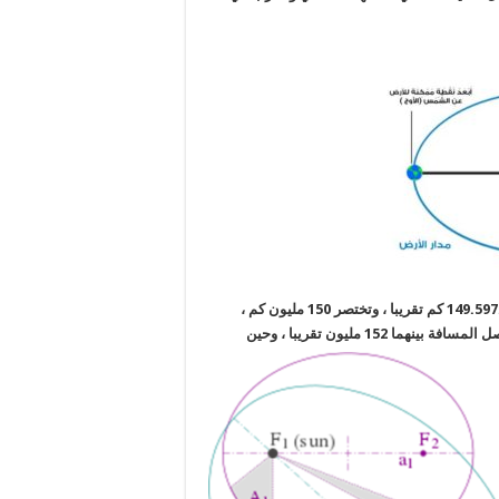
149.597.870,691 كم تقريبا ، وتختصر 150 مليون كم ،
ا 152 مليون تقريبا ،
وحين