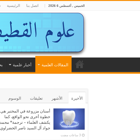
اتصل بنا
الرئيسية
ش
الخميس , أغسطس 6 2026
المقالات العلمية
أخبار علمية
بح
الأخيرة
الأشهر
تعليقات
الوسوم
أسنان مزروعة في المختبر هي
خطوة أخرى نحو الواقع، كما
يكشف العلماء – ترجمة* محمد
جواد آل السيد ناصر الخضراوي