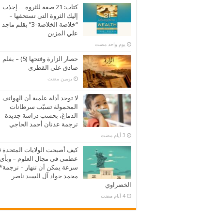
كتاب: 21 صفة للثروة… إجذب
إليك الثروة التي تستحقها –
“خلاصة الخلاصة-3” بقلم ماجد
علي المزين
‏يوم واحد مضت
حصار الزارة وفتحها (5) – بقلم
صادق علي القطري
‏يومين مضت
لا توحد أدلة علمية أن الهواتف
المحمولة تسبّب سرطانات
الدماغ، بحسب دراسة جديدة –
ترجمة عدنان أحمد الحاجي
كيف أصبحت الولايات المتحدة 
عظمى في مجال العلوم – وبأي
سرعة يمكن أن تنهار – ترجمة*
محمد جواد آل السيد ناصر
الخضراوي