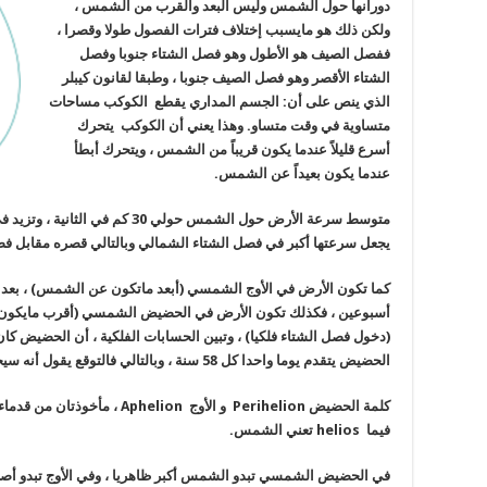
دورانها حول الشمس وليس البعد والقرب من الشمس ،
ولكن ذلك هو مايسبب إختلاف فترات الفصول طولا وقصرا ،
ففصل الصيف هو الأطول وهو فصل الشتاء جنوبا وفصل
الشتاء الأقصر وهو فصل الصيف جنوبا ، وطبقا لقانون كيبلر
الذي ينص على
أن:
الجسم المداري يقطع الكوكب مساحات
متساوية في وقت متساو. وهذا يعني أن الكوكب يتحرك
أسرع قليلاً عندما يكون قريباً من الشمس ، ويتحرك أبطأ
عندما يكون بعيداً عن الشمس.
متوسط سرعة الأرض حول الشمس حولي 30
يجعل سرعتها أكبر في فصل الشتاء الشمالي وبالتالي قصره مقابل فصل الص
كما تكون الأرض في الأوج الشمسي (أبعد ماتكون عن الشمس) ، بعد ا
أسبوعين ، فكذلك تكون الأرض في الحضيض الشمسي (أقرب مايكون ل
الحضيض يتقدم يوما واحدا كل 58 سنة ، وبالتالي فالتوقع يقول أنه سيحدث مع العدال الربيعي سنة 6430 م.
كلمة الحضيض
Perihelion
و الأوج
Aphelion
، مأخوذتان من قدماء
فيما
helios
تعني الشمس.
في الحضيض الشمسي تبدو الشمس أكبر ظاهريا ، وفي الأوج تبدو أص