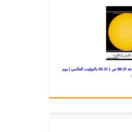
الأرض في الحضيض الشمسي ( أقرب مايكون للأرض ) ، الساعة 08:21 ص ( 05:21 بالتوقيت العالمي ) يوم