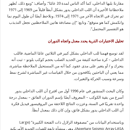
مقارنةً بلبها الداخلي، كما أكد الناس لمدة 20 عامًا”. وأضاف: “ومع ذلك، تُظهر
ملاحظاتنا الأخيرة أن اللب الداخلي يدور بشكل أبطأ قليلاً من 1969 إلى 1971
ثم تحرك في الاتجاه الآخر من 1971 إلى 1974. ونلاحظ أيضًا أن طول اليوم نما
وانكمش كما هو متوقع”. وتابع: “إن مصادفة هاتين الملاحظتين تجعل التذبذب
هو التفسير المحتمل”.
تحليل الاختبارات الذرية يحدد معدل واتجاه الدوران
لقد توسع فهمنا للب الداخلي بشكل كبير في الثلاثين عامًا الماضية. فاللب
الداخلي – كرة ساخنة كثيفة من الحديد الصلب بحجم كوكب بلوتو – ثبت أنه
يتحرك و / أو يتغير على مدى عقود. كما أنه من المستحيل الملاحظة مباشرة،
مما يعني أن الباحثين يكافحون من خلال القياسات غير المباشرة لشرح نمط
وسرعة وسبب الحركة والتغيرات.
وكان البحث المنشور في عام 1996 أول من اقترح أن اللب الداخلي يدور
أسرع من بقية الكوكب – المعروف أيضًا بإسم الدوران الفائق – بمعدل درجة
واحدة تقريبًا في السنة. وعززت النتائج اللاحقة من البروفيسور فيديل فكرة
أن اللب الداخلي يدور بشكل فائق، وإن كان ذلك بمعدل أبطأ.
وباستخدام البيانات من “مصفوفة الزلازل ذات الفتحة الكبيرة” (Large
Aperture Seismic Array LASA)، وهي منشأة تابعة للقوات الجوية الأمريكية