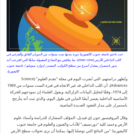
حدد باحثو جامعة جنوب كاليفورنيا دورة مدتها ست سنوات من الدوران الفائق والفرعي في
اللب الداخلي للأرض (inner core)، بما يتناقض مع النماذج المقبولة سابقًا التي اقترحت أنه
يدور باستمرار بمعدل أسرع من سطح الكوكب. المصدر: إدوارد سوتيلو / جامعة جنوب
كاليفورنيا.
وتُظهر دراستهم، التي نُشرت اليوم في مجلة “تقدم العلوم” (Science
Advances)، أن اللب الداخلي قد غير الاتجاه في فترة الست سنوات من 1969
إلى 1974، وفقًا لتحليل البيانات الزلزالية. ويقول العلماء إن نموذجهم للحركة
الأساسية الداخلية يفسر أيضًا التباين في طول اليوم، والذي ثبت أنه يتأرجح
باستمرار على مدار العقود العديدة الماضية.
وقال البروفيسور جون إي فيديل، المؤلف المشارك للدراسة وأستاذ علوم
الأرض وعميد كلية “دورنسيف” للآداب والفنون والعلوم في جامعة جنوب
كاليفورنيا: “من النتائج التي توصلنا إليها، يمكننا أن نرى تحولات سطح الأرض