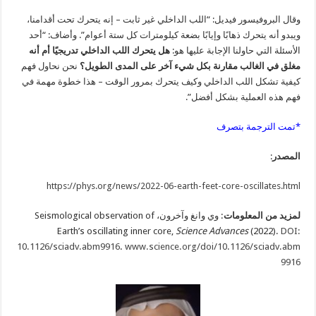
وقال البروفيسور فيديل: “اللب الداخلي غير ثابت – إنه يتحرك تحت أقدامنا،
ويبدو أنه يتحرك ذهابًا وإيابًا بضعة كيلومترات كل ستة أعوام”. وأضاف: “أحد
الأسئلة التي حاولنا الإجابة عليها هو:
هل يتحرك اللب الداخلي تدريجيًا أم أنه
مغلق في الغالب مقارنة بكل شيء آخر على المدى الطويل؟
نحن نحاول فهم
كيفية تشكل اللب الداخلي وكيف يتحرك بمرور الوقت – هذا خطوة مهمة في
فهم هذه العملية بشكل أفضل”.
*تمت الترجمة بتصرف
المصدر
:
https://phys.org/news/2022-06-earth-feet-core-oscillates.html
لمزيد من المعلومات
: وي وانغ وآخرون، Seismological observation of
Earth’s oscillating inner core,
Science Advances
(2022).
DOI:
10.1126/sciadv.abm9916
.
www.science.org/doi/10.1126/sciadv.abm
9916