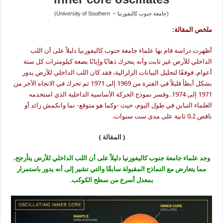
(University of Southern – جامعة جنوب كاليفورنيا)
ملخص المقالة:
أظهرت دراسة قام بها علماء جامعة جنوب كاليفورنيا دليلاً على أن اللب
الداخلي للأرض غير ثابت وأنه يتحرك ذهابًا وإيابًا بضعة كيلومترات كل ستة
أعوام. فوفقًا لتحليل البيانات الزلزالية، فقد كان اللب الداخلي للأرض يدور
بشكل أبطأ قليلاً في الفترة من 1969 إلى 1971 ثم تحرك في الاتجاه الآخر من
1971 إلى 1974. وفسر نموذج الحركة الأساسية الداخلية الذي استخدمه
العلماء التباين في طول اليوم، حيث -وكما هو متوقع- نما وانكمش زائد أو
ناقص 0.2 ثانية على مدى ست سنوات.
( المقالة )
وجد علماء جامعة جنوب كاليفورنيا دليلاً على أن اللب الداخلي للأرض يتأرجح،
مما يتعارض مع النماذج المقبولة سابقًا والتي تشير إلى أنه يدور باستمرار
بمعدل أسرع من سطح الكوكب.