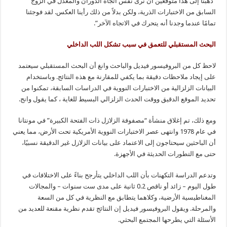
“ذهبنا إلى هذا متوقعين أن نرى نفس اتجاه الدوران والمعدل في الزوج
السابق من الاختبارات الذرية، ولكن بدلاً من ذلك رأينا العكس. لقد فوجئنا
تمامًا عندما وجدنا أنه يتحرك في الاتجاه الآخر”.
البحث المستقبلي للتعمق في سبب تشكل اللب الداخلي
لاحظ كل من البروفيسور فيديل والباحث وانغ أن البحث المستقبلي سيعتمد
على إيجاد ملاحظات دقيقة بما يكفي للمقارنة مع هذه النتائج. وباستخدام
البيانات الزلزالية من الاختبارات النووية في الدراسات السابقة، تمكنوا من
تحديد الموقع الدقيق ووقت الحدث الزلزالي البسيط للغاية ، كما يقول وانج.
ومع ذلك، تم إغلاق منشأة “مصفوفة الزلازل ذات الفتحة الكبيرة” في مونتانا
في عام 1978 وانتهى عصر الاختبارات النووية الأمريكية تحت الأرض، مما يعني
أن الباحثين سيحتاجون إلى الاعتماد على بيانات الزلازل غير الدقيقة نسبيًا،
حتى مع التطورات الحديثة في الأجهزة.
وتدعم الدراسة التكهنات بأن اللب الداخلي يتأرجح بناءً على الاختلافات في
طول اليوم – زائد أو ناقص 0.2 ثانية على مدى ست سنوات – والمجالات
المغناطيسية الأرضية، وكلاهما يتطابق مع النظرية في كل من السعة
والمرحلة. ويقول البروفيسور فيديل إن النتائج تقدم نظرية مقنعة للعديد من
الأسئلة التي يطرحها المجتمع البحثي.