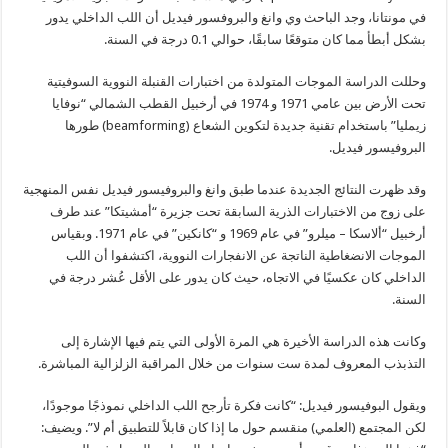
في مونتانا، وجد الباحث وي وانغ والبروفسور فيديل أن اللب الداخلي يدور
بشكل أبطأ مما كان متوقعًا سابقًا، حوالي 0.1 درجة في السنة.
وحللت الدراسة الموجات المتولدة من اختبارات القنبلة النووية السوفيتية
تحت الأرض بين عامي 1971 و 1974 في أرخبيل القطب الشمالي “نوفايا
زيمليا” باستخدام تقنية جديدة لتكوين الشعاع (beamforming) طورها
البروفيسور فيديل.
وقد ظهرت النتائج الجديدة عندما طبق وانغ والبروفيسور فيديل نفس المنهجية
على زوج من الاختبارات الذرية السابقة تحت جزيرة “أمشيتكا” عند طرف
أرخبيل “ألاسكا – ميلرو” في عام 1969 و “كانكين” في عام 1971. وبقياس
الموجات الانضغاطية الناتجة عن الانفجارات النووية، اكتشفوا أن اللب
الداخلي كان عكسيًا في الاتجاه، حيث كان يدور على الأقل عُشر درجة في
السنة.
وكانت هذه الدراسة الأخيرة هي المرة الأولى التي يتم فيها الإشارة إلى
التذبذب المعروف لمدة ست سنوات من خلال المراقبة الزلزالية المباشرة.
ويقول البوفيسور فيديل: “كانت فكرة تأرجح اللب الداخلي نموذجًا موجودًا،
لكن المجتمع (العلمي) منقسم حول ما إذا كان قابلاً للتطبيق أم لا”. ويضيف: