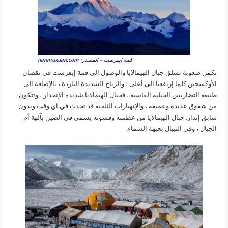
قمة ايفرست – المصدر: nanmuxuan.com
تكمن صعوبة تسلق جبال الهيمالايا والوصول الى قمة إيفرست في نقصان
الأوكسجين كلما إرتفعنا الى أعلى ، والرياح الشديدة الباردة ، بالإضافة الى
طبيعة التضاريس الجبلية القاسية ، فجبال الهيمالايا شديدة الإنحدار ، وتتكون
من شقوق عديدة وعميقة ، والإنهيارات الثلجية قد تحدث في اي وقت وبدون
سابق إنذار. جبال الهيمالايا من عظمته وقسوته يسمى في الصين بآلهة أم
الجبال ، وفي النيبال بجبهة السماء.