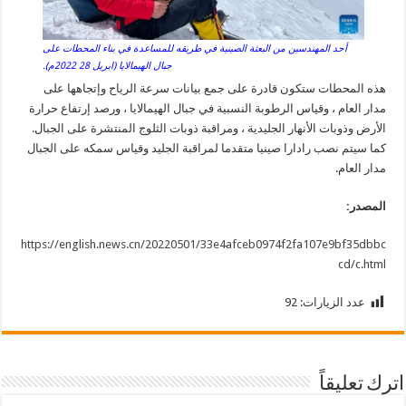
أحد المهندسين من البعثة الصينية في طريقه للمساعدة في بناء المحطات على
جبال الهيمالايا (ابريل 28 2022م).
هذه المحطات ستكون قادرة على جمع بيانات سرعة الرياح وإتجاهها على
مدار العام ، وقياس الرطوبة النسبية في جبال الهيمالايا ، ورصد إرتفاع حرارة
الأرض وذوبات الأنهار الجليدية ، ومراقبة ذوبات الثلوج المنتشرة على الجبال.
كما سيتم نصب رادارا صينيا متقدما لمراقبة الجليد وقياس سمكه على الجبال
مدار العام.
المصدر:
https://english.news.cn/20220501/33e4afceb0974f2fa107e9bf35dbbc
cd/c.html
عدد الزيارات:
92
اترك تعليقاً