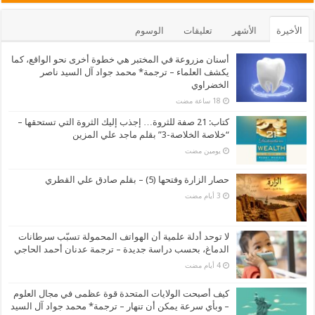
الأخيرة
الأشهر
تعليقات
الوسوم
أسنان مزروعة في المختبر هي خطوة أخرى نحو الواقع، كما
يكشف العلماء – ترجمة* محمد جواد آل السيد ناصر
الخضراوي
كتاب: 21 صفة للثروة… إجذب إليك الثروة التي تستحقها –
“خلاصة الخلاصة-3” بقلم ماجد علي المزين
‏يومين مضت
حصار الزارة وفتحها (5) – بقلم صادق علي القطري
لا توحد أدلة علمية أن الهواتف المحمولة تسبّب سرطانات
الدماغ، بحسب دراسة جديدة – ترجمة عدنان أحمد الحاجي
كيف أصبحت الولايات المتحدة قوة عظمى في مجال العلوم
– وبأي سرعة يمكن أن تنهار – ترجمة* محمد جواد آل السيد