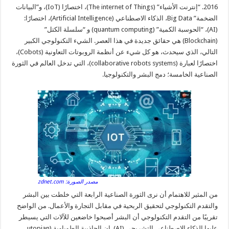
2016. “إنترنت الأشياء” (The internet of Things)، اختصارًا (IoT)، و”البيانات
الضخمة” Big Data، الذكاء الاصطناعي (Artificial Intelligence)، اختصارًا:
(AI)، “الحوسبة الكمية” (quantum computing) و “سلسلة الكتل”
(Blockchain) هي حقائق جديدة في هذا العصر. الشيء التكنولوجي الكبير
التالي، الذي سيحدث، هو كل شيء عن أنظمة الروبوتات التعاونية (Cobots)،
اختصارًا لعبارة (collaborative robots systems)، التي تدخل العالم في الثورة
الصناعية الخامسة؛ دمج البشر والتكنولوجيا.
مصدر الصورة: zdnet.com
من المثير للاهتمام أن نرى الثورة الصناعية الرابعة التي خلطت بين البشر
والتقدم التكنولوجي لتحقيق الربحية في مقابل التجارة والأعمال. من الواضح
تقريبًا من التقدم التكنولوجي أن البشر أصبحوا خاضعين للآلات التي يسيطر
عليها الذكاء الاصطناعي التشريحي (AI). إن الجاذبية الطوباوية (utopian