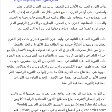
مصدر الصورة: insights.regenesys.net
بدأت الثورة الصناعية الأولى في النصف الثاني من القرن الثامن عشر
واستمرت حتى أواخر القرن التاسع عشر. خلال هذه الفترة، تم إدخال الآلات
في المصانع لإنتاج منتجات على نطاق واسع في المنسوجات وصناعة الحديد
والعمليات الصناعية الأخرى. كان المحرك البخاري هو الاختراع الرئيس الذي
أحدث ثورة [نقلة] في عملية الإنتاج، وحولها من الزراعة إلى الصناعة.
بدأت الثورة الصناعية الثانية في نهاية القرن التاسع عشر وامتدت إلى القرن
العشرين، وشهدت أشكالًا جديدة من الطاقة مثل الكهرباء والغاز والنفط
المنتج من خلال محركات الاحتراق الداخلي. لقد تحولت طريقة الاتصال كليًّا مع
اختراع التلغراف والهاتف. كانت السيارة والطائرة من أهم منتجات هذه الفترة.
بدأت الثورة الصناعية الثالثة في النصف الثاني من القرن العشرين. شهدت
هذه الفترة ظهور أجهزة الكمبيوتر والإنترنت والإلكترونيات والاتصالات. الطاقة
النووية هي أيضا نتاج هذه الفترة. غالبًا ما يشار إليها ب “الثورة الرقمية” التي
فتحت الأبواب لاستكشاف الفضاء في الإصدار الجديد القادم من الثورات
الصناعية (الثورة الصناعية الرابعة).
إن الثورة الصناعية الرابعة، في الواقع، هي الفترة التي نعيشها الآن، والتي
أدت إلى انفجار الإنترنت. صاغ مصطلح “الثورة الصناعية الرابعة” كلاوس
شواب (Klaus Schwab)، مؤسس المنتدى الاقتصادي العالمي (World
Economic Forum)، في اجتماع المنتدى في منتجع دافوس (Davos) عام