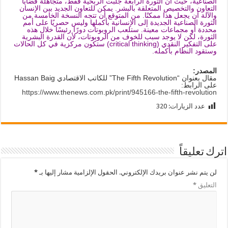
الصناعية، حيث أن الثورة الرابعة جلبت الربحية فقط، متجاهلة قضايا
التعاون والتخصيص المتعلقة بالبشر. يمكن للتعاون الجديد بين الإنسان
والآلة أن يجعل هذا ممكنًا. من المتوقع أن تتجه النسخة الخامسة من
الثورة الصناعية الجديدة إلى الإنسانية بأكملها وليس حصريًا على أمم
محددة أو مجماعات معينة. ستلعب الروبوتات دورًا رئيسًا خلال هذه
الثورة، لكن لا يوجد سبب للخوف من الروبوتات، لأن القدرة البشرية
على التفكير النقدي (critical thinking) ستكون مركزية في كل الحالات
وستقود النظام بأكمله.
المصدر:
مقال بعنوان “The Fifth Revolution” للكاتب الاقتصادي Hassan Baig
على الرابط:
https://www.thenews.com.pk/print/945166-the-fifth-revolution
عدد الزيارات:
320
اترك تعليقاً
لن يتم نشر عنوان بريدك الإلكتروني.
الحقول الإلزامية مشار إليها بـ
*
التعليق
*