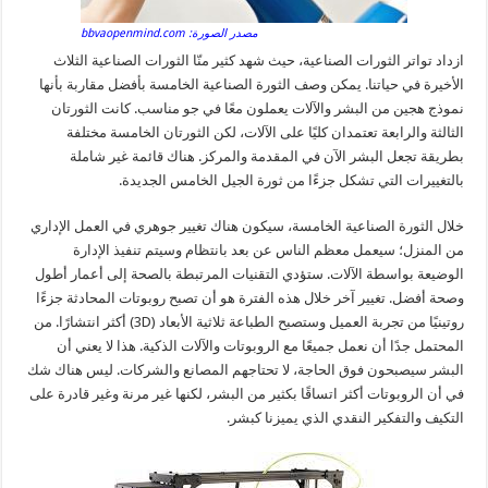
مصدر الصورة: bbvaopenmind.com
ازداد تواتر الثورات الصناعية، حيث شهد كثير منّا الثورات الصناعية الثلاث
الأخيرة في حياتنا. يمكن وصف الثورة الصناعية الخامسة بأفضل مقاربة بأنها
نموذج هجين من البشر والآلات يعملون معًا في جو مناسب. كانت الثورتان
الثالثة والرابعة تعتمدان كليًا على الآلات، لكن الثورتان الخامسة مختلفة
بطريقة تجعل البشر الآن في المقدمة والمركز. هناك قائمة غير شاملة
بالتغييرات التي تشكل جزءًا من ثورة الجيل الخامس الجديدة.
خلال الثورة الصناعية الخامسة، سيكون هناك تغيير جوهري في العمل الإداري
من المنزل؛ سيعمل معظم الناس عن بعد بانتظام وسيتم تنفيذ الإدارة
الوضيعة بواسطة الآلات. ستؤدي التقنيات المرتبطة بالصحة إلى أعمار أطول
وصحة أفضل. تغيير آخر خلال هذه الفترة هو أن تصبح روبوتات المحادثة جزءًا
روتينيًا من تجربة العميل وستصبح الطباعة ثلاثية الأبعاد (3D) أكثر انتشارًا. من
المحتمل جدًا أن نعمل جميعًا مع الروبوتات والآلات الذكية. هذا لا يعني أن
البشر سيصبحون فوق الحاجة، لا تحتاجهم المصانع والشركات. ليس هناك شك
في أن الروبوتات أكثر اتساقًا بكثير من البشر، لكنها غير مرنة وغير قادرة على
التكيف والتفكير النقدي الذي يميزنا كبشر.