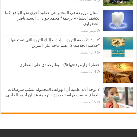
أسنان مزروعة في المختبر هي خطوة أخرى نحو الواقع، كما
يكشف العلماء – ترجمة* محمد جواد آل السيد ناصر
الخضراوي
‏يومين مضت
كتاب: 21 صفة للثروة… إجذب إليك الثروة التي تستحقها –
“خلاصة الخلاصة-3” بقلم ماجد علي المزين
حصار الزارة وفتحها (5) – بقلم صادق علي القطري
لا توحد أدلة علمية أن الهواتف المحمولة تسبّب سرطانات
الدماغ، بحسب دراسة جديدة – ترجمة عدنان أحمد الحاجي