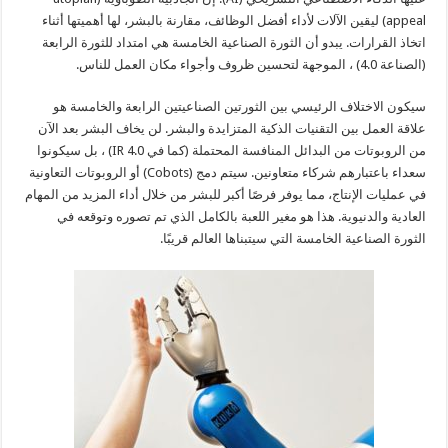
appeal) ليقين الآلات لأداء أفضل الوظائف، مقارنة بالبشر، لها أهميتها أثناء
اتخاذ القرارات. يبدو أن الثورة الصناعية الخامسة هي امتداد للثورة الرابعة
(الصناعة 4.0) ، الموجهة لتحسين ظروف وأجواء مكان العمل للناس.
سيكون الاختلاف الرئيسي بين الثورتين الصناعيتين الرابعة والخامسة هو
علاقة العمل بين التقنيات الذكية المتزايدة والبشر. لن يخاف البشر بعد الآن
من الروبوتات من البدائل المنافسة المحتملة (كما في IR 4.0) ، بل سيكونوا
سعداء باعتبارهم شركاء متعاونين. سيتم دمج (Cobots) أو الروبوتات التعاونية
في عمليات الإنتاج، مما يوفر فرصًا أكبر للبشر من خلال أداء المزيد من المهام
العادية والدنيوية. هذا هو مغير اللعبة بالكامل الذي تم تصوره وتوقعه في
الثورة الصناعية الخامسة التي سيتبناها العالم قريبًا.