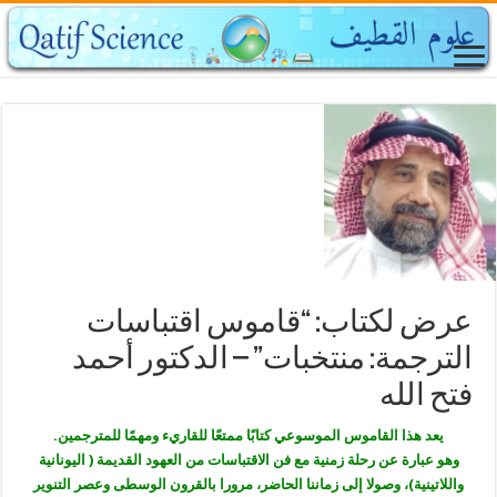
عرض لكتاب: “قاموس اقتباسات
الترجمة: منتخبات” – الدكتور أحمد
فتح الله
يعد هذا القاموس الموسوعي كتابًا ممتعًا للقاريء ومهمًا للمترجمين.
وهو عبارة عن رحلة زمنية مع فن الاقتباسات من العهود القديمة ( اليونانية
واللاتينية)، وصولا إلى زماننا الحاضر، مرورا بالقرون الوسطى وعصر التنوير