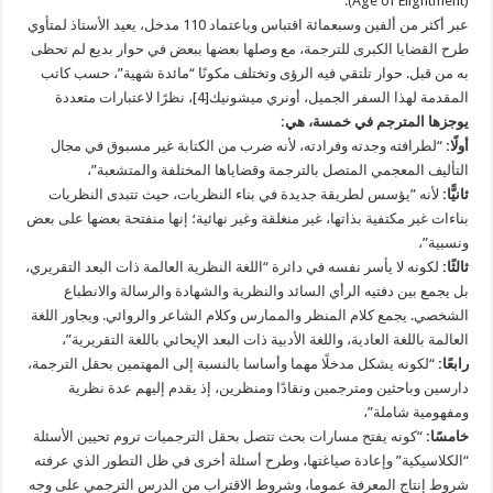
(Age of Elightment).
عبر أكثر من ألفين وسبعمائة اقتباس وباعتماد 110 مدخل، يعيد الأستاذ لمتأوي
طرح القضايا الكبرى للترجمة، مع وصلها بعضها ببعض في حوار بديع لم تحظى
به من قبل. حوار تلتقي فيه الرؤى وتختلف مكونًا “مائدة شهية”، حسب كاتب
المقدمة لهذا السفر الجميل، أونري ميشونيك[4]، نظرًا لاعتبارات متعددة
يوجزها المترجم في خمسة، هي:
أولًا:
“لطرافته وجدته وفرادته، لأنه ضرب من الكتابة غير مسبوق في مجال
التأليف المعجمي المتصل بالترجمة وقضاياها المختلفة والمتشعبة”،
ثانيًّا:
لأنه ”يؤسس لطريقة جديدة في بناء النظريات، حيث تتبدى النظريات
بناءات غير مكتفية بذاتها، غير منغلقة وغير نهائية؛ إنها منفتحة بعضها على بعض
ونسبية”،
ثالثًا:
لكونه لا يأسر نفسه في دائرة “اللغة النظرية العالمة ذات البعد التقريري،
بل يجمع بين دفتيه الرأي السائد والنظرية والشهادة والرسالة والانطباع
الشخصي. يجمع كلام المنظر والممارس وكلام الشاعر والروائي. ويجاور اللغة
العالمة باللغة العادية، واللغة الأدبية ذات البعد الإيحائي باللغة التقريرية”،
رابعًا:
“لكونه يشكل مدخلًا مهما وأساسا بالنسبة إلى المهتمين بحقل الترجمة،
دارسين وباحثين ومترجمين ونقادًا ومنظرين، إذ يقدم إليهم عدة نظرية
ومفهومية شاملة”،
خامسًا:
“كونه يفتح مسارات بحث تتصل بحقل الترجميات تروم تحيين الأسئلة
“الكلاسيكية” وإعادة صياغتها، وطرح أسئلة أخرى في ظل التطور الذي عرفته
شروط إنتاج المعرفة عموما، وشروط الاقتراب من الدرس الترجمي على وجه