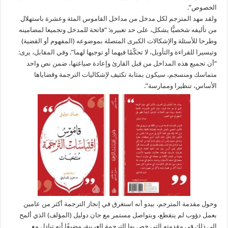
الخصوص”.
ولقد مهد المترجم لكل مدخل من مداخل القاموس المئة وعشرة باستهلال
من تأليفه شخصيًّا يشكل، على حد تعبيره: “فاتحة للمدخل وتجميعا لمضامينه
وطرحا للأسئلة والإشكالات الكبرى المتصلة بموضوعه (المفهوم أو القضية)
وتيسيرا للقراءة والتأويل، لا تحكّمًا فيهما أو توجيها لهما”. وفي المقابل، يرى:
“أن تجميع هذه المداخل من قبل القارئ وإعادة صياغتها، ضمن نص واحد
متماسك ومنسجم، سيكون بمثابة تكثيف لإشكاليات الترجمة وقضاياها
الأساس، تنظيرا وممارسة”.
وحول مقدمة المترجم، بيدو أنه استغرق في إنجاز الترجمة أكثر من عامين
بعمل دؤوب لم ينقطع، وبتواصل مستمر مع جان دوليل (المؤلف) الذي ألمح
إلى ذلك في مقدمته التي خص بها الترجمة العربية، مضيفًا أنه تبادل مع