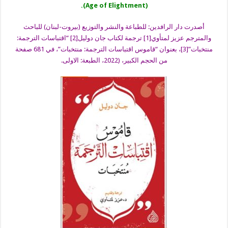
(Age of Elightment).
أصدرت دار الرافدين: للطباعة والنشر والتوزيع (بيروت-لبنان) للباحث
والمترجم عزيز لمتأوي[1] ترجمة لكتاب جان دوليل[2] “اقتباسات الترجمة:
منتخبات”[3]، بعنوان “قاموس اقتباسات الترجمة: منتخبات”، في 681 صفحة
من الحجم الكبير، (2022، الطبعة: الاولى.