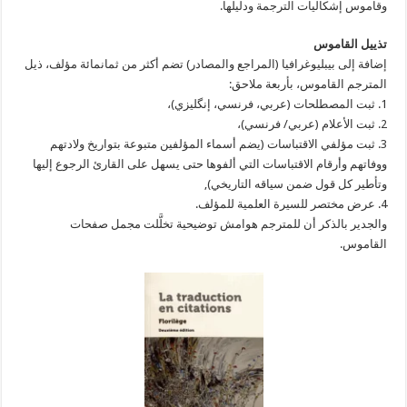
وقاموس إشكاليات الترجمة ودليلها.
تذييل القاموس
إضافة إلى بيبليوغرافيا (المراجع والمصادر) تضم أكثر من ثمانمائة مؤلف، ذيل
المترجم القاموس، بأربعة ملاحق:
1. ثبت المصطلحات (عربي، فرنسي، إنگليزي)،
2. ثبت الأعلام (عربي/ فرنسي)،
3. ثبت مؤلفي الاقتباسات (يضم أسماء المؤلفين متبوعة بتواريخ ولادتهم
ووفاتهم وأرقام الاقتباسات التي ألفوها حتى يسهل على القارئ الرجوع إليها
وتأطير كل قول ضمن سياقه التاريخي),
4. عرض مختصر للسيرة العلمية للمؤلف.
والجدير بالذكر أن للمترجم هوامش توضيحية تخلَّلت مجمل صفحات
القاموس.