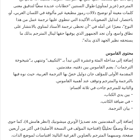
المترجم (عزيز لمتأوي) طوال السنتين “خطابات عديدة سعيًّا لتدقيق معنى
كلمات معينة أو توضيح دلالات رموز مطبعية غير مألوفة في اللسان العربي، أو،
باختصار، لتذليل الصعوبات الأكيدة التي تنطوي عليها ترجمة عمل من هذا
النوع”، معبرًا عن أمله في “أن تحظى ترجمة الأستاذ لمتاوي بالانتشار على
نطاق واسع، وأن تجد الجمهور الذي يوفيها حقها لينال المترجم بذلك ما
يستحقه نظير الجهد الذي بذله”.
محتوى القاموس
إضافة إلى مداخله المئة وعشرة التي تبدأ بـ “التكييف” وتنتهي بـ”شيخوخة
الترجمات”، يضم القاموس بين دفتيه، مقدمتين.
المقدمة الأولى للمؤلف جان دوليل خصّ بها الترجمة العربية، حيث نوه فيها
بالترجمة والمترجم وتوقف عند أهمية القاموس.
والثانية للمترجم جاءت في ثلاثة أقسام:
⁃ بين يدي الكتاب،
⁃ في ضيافة الكاتب،
⁃ بيان الترجمة.
إضافة إلى المقدمتين نجد تصديرًا لأونري ميشونيك (انظر هامش 4)، كما حوى
مدخلًا وصفيًّا تحليليًّا (افتتاحية المؤلف في النسخة الأصلية) في أكثر من أربعين
صفحة، وسمهما المترجم بالعناوين الفرعية التالية: اقتباسات لموضع الذات،