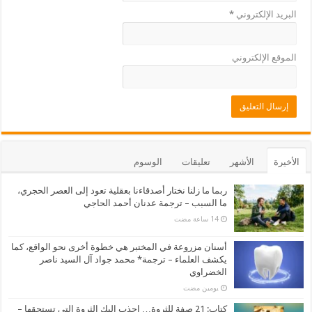
البريد الإلكتروني
*
الموقع الإلكتروني
الأخيرة
الأشهر
تعليقات
الوسوم
ربما ما زلنا نختار أصدقاءنا بعقلية تعود إلى العصر الحجري،
ما السبب – ترجمة عدنان أحمد الحاجي
أسنان مزروعة في المختبر هي خطوة أخرى نحو الواقع، كما
يكشف العلماء – ترجمة* محمد جواد آل السيد ناصر
الخضراوي
‏يومين مضت
كتاب: 21 صفة للثروة… إجذب إليك الثروة التي تستحقها –