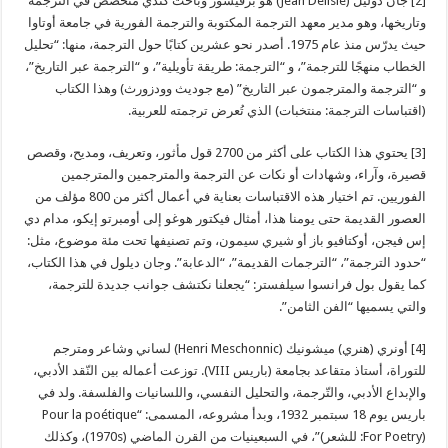
[2] جان دوليل (Jean Delisle) هو برفيسور وباحث كندي متخصص في الترجمة
وتاريخها، وهو مدير معهد الترجمة المكتوبة والترجمة الفورية في جامعة أوتاوا
حيث يدرّس منذ عام 1975. أصدر نحو عشرين كتابًا حول الترجمة، منها: “تحليل
الخطاب منهجًا للترجمة”، و “الترجمة: طريقة تأويلية”، و “الترجمة عبر التاريخ”،
و “الترجمة والمترجمون عبر التاريخ” (مع جوديث وودزورث) وهذا الكتاب
(اقتباسات الترجمة: منتخبات) الذي تُعرض ترجمته للعربية.
[3] يحتوي هذا الكتاب على أكثر من 2700 قول مأثور، وتعريف، ومديح، وقصص
قصيرة، وآراء، وشهادات أو نكات عن الترجمة والمترجمين والمترجمين
الفوريين. تم اختيار هذه الاقتباسات بعناية في أعمال أكثر من 800 مؤلف من
العصور القديمة حتى يومنا هذا، أمثال فيكتور هوغو إلى أومبرتو إيكو، مدام دي
إس فيجن، أوكتافيو باز أو شيري سيمون، وتم تصنيفها تحت مئة موضوع، مثل:
“حدود الترجمة”، “الترجمات القديمة”، “الدعابة”. وجان ديلول في هذا الكتاب،
كما يقول بول فرانسوا سيلفستر: “يجعلنا نكتشف جوانب جديدة للترجمة،
والتي يسميها “الفن الثامن”.
[4] أونري (هنري) ميشونيك (Henri Meschonnic) لساني وشاعر ومترجم
للتوراة، أستاذ متقاعد بجامعة (باريس VIII). توزعت أعماله بين النّقد الأدبي،
والإبداع الأدبي، والتّرجمة، والتحليل النفسي، واللسانيات والفلسفة. ولد في
باريس يوم 18 سبتمبر 1932، وبدأ مشروعه، المسمى: “Pour la poétique
(For Poetry: للشعر)”، في السبعينيات من القرن الماضي (1970s)، وكذلك