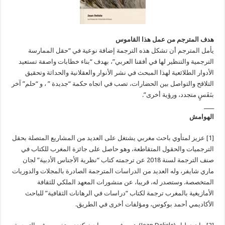
هدف المترجم من عمل هذا القاموس
يأمل المترجم أن تشكل هذه الترجمة إضافة نوعية في “حقل الممارسة
الترجمية والتنظير لها في أفقنا العربي”، بهدف “بناء خطابات واصفة تستعيد
الأدوار الطلائعية لهذا المبحث في نشر الأنوار والعقلانية والحداثة وتحقيق
التلاقح والتواصل بين الحضارات، تصب في اتجاه حكمة “جديدة ” ، و “حلم” آخر
بنَفَسٍ متجدد، ورؤية أخرى”.
____
الهوامش
[1] عزيز لمتأوي باحث مغربي يشتغل على العديد من المشاريع المتصلة بحقل
الترجميات والحقول المتقاطعة، وهو حاصل على جائزة المغرب للكتاب في
صنف الترجمة لسنة 2018 عن ترجمته كتاب “نظرية الأجناس الأدبية” لجان
ماري شايفر، وله العديد من الدراسات المترجمة الصادرة بالمجلات والدوريات
المتخصصة. وستصدر له، قريبا، عن منشورات المعهد الملكي للثقافة
الأمازيغية بالمغرب ترجمة لكتاب “دراسات في الرهانات الثقافية” للباحث
الأكاديمي أحمد بوكوس، ومؤلفات أخرى في الطريق.