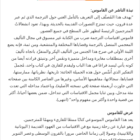
نبذة الناشر عن القاموس:
“يهدف هذا المُصنَّف إلى التعريف بالتأمل الغني حول الترجمة الذي تَم عبر
عدة قرون، حيث تمتزج التصورات القديمة بالحديثة. وبهذا، تعود انشغالاتُ
المترجمينَ الرئيسةُ لتظهر على السطح في جميع العصور.
قاموس اقتباسات الترجمة ضرب من الكتابة غير مسبوق في مجال التأليف
المعجمي المتصل بالترجمة وقضاياها المختلفة والمتشعبة. ومن ثمة، فإنه يضع
اللبنة الأولى في صرح هذا الجنس من التأليف البِكر والمتفرِّد باتجاه تآليفَ
أخرى بمنطلقات مغايرة ومداخل متميزة ونفَس آخر. وتنبثق فرادته أيضا من
كونه يأتي ليسد فراغا في هذا الباب وليقدم للقارئ، في كتاب واحد، مُجملَ
التفكير الذي أُسِّس حول هذه الجميلة الخائنة: تاريخها، نظرياتها، ممارستها،
قضاياها، سجالاتها، مفاهيمها الأساس، وغيرها من العناصر الكامنة بين صفحاته
التي جاوزت أربعمئة صفحة (في نسخته الأصلية)، وباعتماد مداخله التي تعدت
مئة مدخل، وبين ثنايا مجمل الاقتباسات التي تتداخل، ضمن بعضها أحيانا، أكثر
من قضية واحدة وأكثر من مفهوم واحد” (انتهى).
عرض للقاموس
يعد هذا القاموس الموسوعي كتابًا ممتعًا للقاريء ومهمًا للمترجمين.
وهو عبارة عن رحلة زمنية مع فن الاقتباسات من العهود القديمة ( اليونانية
واللاتينية)، وصولا إلى زماننا الحاضر، مرورا بالقرون الوسطى وعصر التنوير