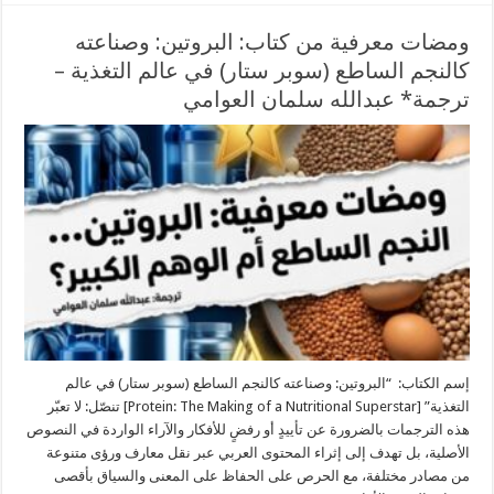
ومضات معرفية من كتاب: البروتين: وصناعته
كالنجم الساطع (سوبر ستار) في عالم التغذية –
ترجمة* عبدالله سلمان العوامي
إسم الكتاب: “البروتين: وصناعته كالنجم الساطع (سوبر ستار) في عالم
التغذية” [Protein: The Making of a Nutritional Superstar] تنصّل: لا تعبّر
هذه الترجمات بالضرورة عن تأييدٍ أو رفضٍ للأفكار والآراء الواردة في النصوص
الأصلية، بل تهدف إلى إثراء المحتوى العربي عبر نقل معارف ورؤى متنوعة
من مصادر مختلفة، مع الحرص على الحفاظ على المعنى والسياق بأقصى