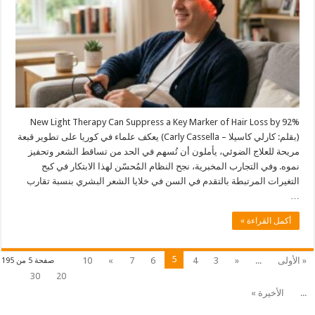
New Light Therapy Can Suppress a Key Marker of Hair Loss by 92%
(بقلم: كارلي كاسيلا – Carly Cassella) يعكف علماء في كوريا على تطوير قبعة
مريحة للعلاج الضوئي، يأملون أن تُسهم في الحد من تساقط الشعر وتحفيز
نموه. وفي التجارب المخبرية، نجح النظام المُحسّن لهذا الابتكار في كبح
التغيرات المرتبطة بالتقدم في السن في خلايا الشعر البشري بنسبة تقارب
…
أكمل القراءة »
5
« الأولى
...
«
3
4
6
7
»
10
صفحة 5 من 195
30
20
...
الأخيرة »