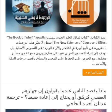
إسم الكتاب: “كتاب لماذا: العلم الجديد للسبب والنتيجة” [The Book of Why:
The New Science of Cause and Effect] تنصّل: لا تعبّر هذه الترجمات
بالضرورة عن تأييدٍ أو رفضٍ للأفكار والآراء الواردة في النصوص الأصلية، بل
تهدف إلى إثراء المحتوى العربي عبر نقل معارف ورؤى متنوعة من مصادر
مختلفة، مع الحرص على الحفاظ على المعنى والسياق بأقصى درجات الدقة
والأمانة. …
أكمل القراءة »
ماذا يقصد الناس عندما يقولون إن جهازهم
العصبي مُرهَق أو يحتاج إلى إعادة ضبط؟ – ترجمة
عدنان أحمد الحاجي