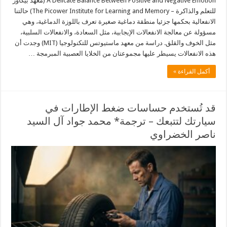
A Delicate Balance Between Positive and Negative Emotion (معهد بيكاور
للتعلم والذاكرة – The Picower Institute for Learning and Memory) حالتنا
الانفعالية بحكمها جزئيا منطقة دماغية صغيرة تعرف باللوزة الدماغية، وهي
مسؤولة عن معالجة الانفعالات الإيجابية، مثل السعادة، والانفعالات السلبية،
مثل الخوف والقلق. دراسة من معهد ماستيوتس للتكنولوجيا (MIT) وجدت أن
هذه الانفعالات يسيطر عليها مجموعتان من الخلايا العصبية المبرمجة …
أكمل القراءة »
قد تُستخدم حساسات ضغط الإطارات في
سيارتك لتتبعك – ترجمة* محمد جواد آل السيد
ناصر الخضراوي