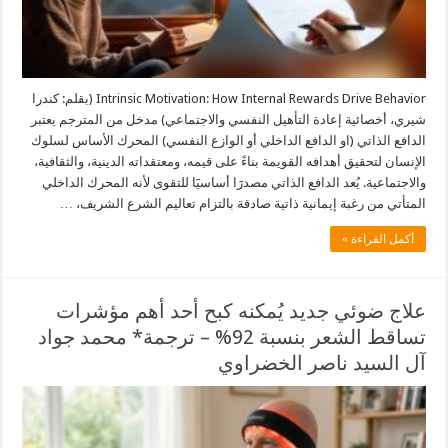
Intrinsic Motivation: How Internal Rewards Drive Behavior (بقلم: كندرا
شيري، أخصائية إعادة التأهيل النفسي والاجتماعي) مدخل من المترجم يعتبر
الدافع الذاتي (او الدافع الداخلي أو الوازع النفسي) المحرك الأساس لسلوك
الإنسان لتحقيق أهدافه القويمة بناءً على قيمه، ومعتقداته الدينية، والثقافية،
والاجتماعية. يُعد الدافع الذاتي مصدرََا أساسيََا للتقوى لأنه المحرك الداخلي
المتأتي من رغبة إيمانية ذاتية صادقة بالتزام تعاليم الشرع الشريف، …
أكمل القراءة »
علاج ضوئي جديد يُمكنه كبح أحد أهم مؤشرات
تساقط الشعر بنسبة 92% – ترجمة* محمد جواد
آل السيد ناصر الخضراوي