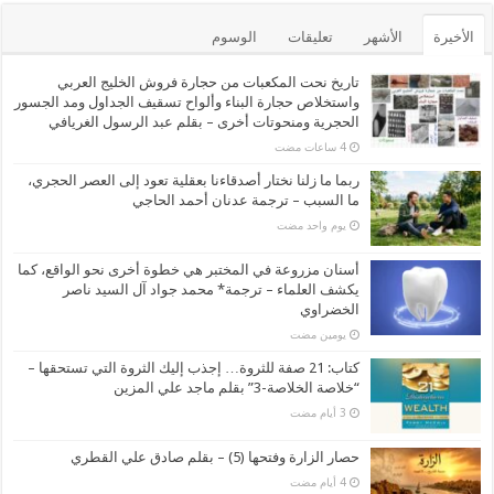
الأخيرة
الأشهر
تعليقات
الوسوم
تاريخ نحت المكعبات من حجارة فروش الخليج العربي
واستخلاص حجارة البناء وألواح تسقيف الجداول ومد الجسور
الحجرية ومنحوتات أخرى – بقلم عبد الرسول الغريافي
ربما ما زلنا نختار أصدقاءنا بعقلية تعود إلى العصر الحجري،
ما السبب – ترجمة عدنان أحمد الحاجي
‏يوم واحد مضت
أسنان مزروعة في المختبر هي خطوة أخرى نحو الواقع، كما
يكشف العلماء – ترجمة* محمد جواد آل السيد ناصر
الخضراوي
‏يومين مضت
كتاب: 21 صفة للثروة… إجذب إليك الثروة التي تستحقها –
“خلاصة الخلاصة-3” بقلم ماجد علي المزين
حصار الزارة وفتحها (5) – بقلم صادق علي القطري