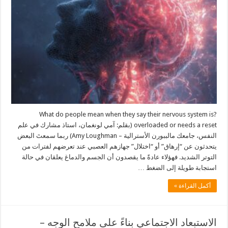
?What do people mean when they say their nervous system is
overloaded or needs a reset (بقلم: آمي لونغمان، استاذ مشارك في علم
النفس، جامعك مالببورن الأسترالية – Amy Loughman) ربما سمعتَ البعض
يتحدثون عن “إرهاق” أو “اختلال” جهازهم العصبي عند تعرضهم لفترات من
التوتر الشديد. فهؤلاء عادةً ما يقصدون أن الجسم والدماغ يعلقان في حالة
استجابة طويلة إلى الضغط …
أكمل القراءة »
الاستبعاد الاجتماعي بناءً على ملامح الوجه –