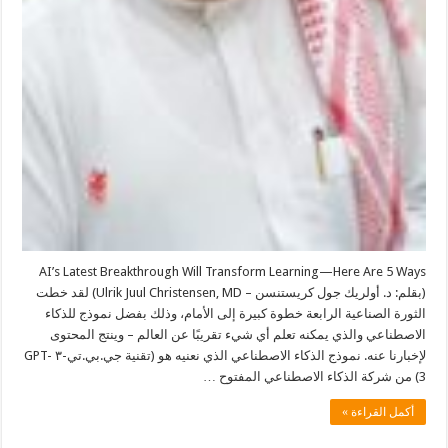
AI’s Latest Breakthrough Will Transform Learning—Here Are 5 Ways
(بقلم: د. أولريك جول كريستنسن – Ulrik Juul Christensen, MD) لقد خطت
الثورة الصناعية الرابعة خطوة كبيرة إلى الأمام، وذلك بفضل نموذج للذكاء
الاصطناعي والذي يمكنه تعلم أي شيء تقريبًا عن العالم – وينتج المحتوى
لإخبارنا عنه. نموذج الذكاء الاصطناعي الذي نعنيه هو (تقنية جي.بي.تي-٣ GPT-
3) من شركة الذكاء الاصطناعي المفتوح …
أكمل القراءة »