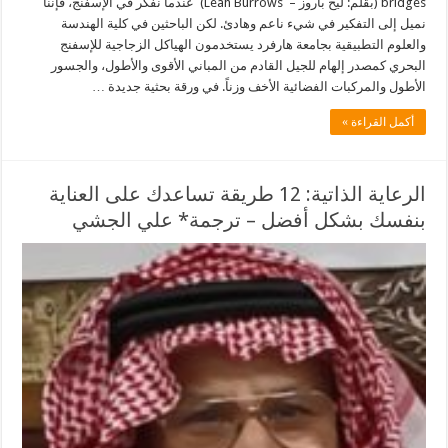
bridges (بقلم: ليخ باروز – Leah Burrows) عندما نفكر في الإسفنج، فإننا
نميل إلى التفكير في شيء ناعم وهادئ. لكن الباحثين في كلية الهندسة
والعلوم التطبيقية بجامعة هارفرد يستخدمون الهياكل الزجاجية للإسفنج
البحري كمصدر إلهام للجيل القادم من المباني الأقوى والأطول، والجسور
الأطول والمركبات الفضائية الأخف وزناً. في ورقة بحثية جديدة …
أكمل القراءة »
الرعاية الذاتية: 12 طريقة تساعدك على العناية
بنفسك بشكل أفضل – ترجمة* علي الجشي