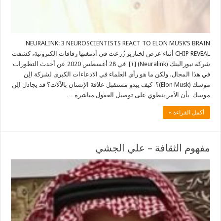
NEURALINK: 3 NEUROSCIENTISTS REACT TO ELON MUSK’S BRAIN
CHIP REVEAL أثناء عرض لخنازيز زُرعت في أدمغتها رقاقات الكترونية، كشفت
شركة نيورالينك (Neuralink) [١] في 28 أغسطس 2020 عن أحدث التطورات
في هذا المجال، ولكن ما هو رأي العلماء في الادعاءات الكبرى لشركة الِن
موسك (Elon Musk)؟ كيف يبدو مستقبل علاقة الإنسان بالآلات؟ قد يجادل الِن
موسك بأن الأمر ينطوي على توصيل العقول مباشرة …
أكمل القراءة »
مفهوم الثقافة – علي الجشي