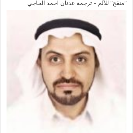
“منقح” للألم – ترجمة عدنان أحمد الحاجي