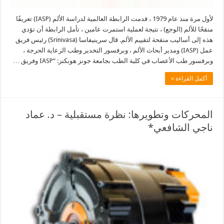
لأول مرة منذ عام 1979 ، قدمت الرابطة العالمية لدراسة الألم (IASP) تعريفًا
منقحًا للألم (الوجع) ، نتيجة لعملية استمرت عامين ، تأمل الرابطة أن تؤدي
هذه إلى أساليب منقحة لتقييم الألم. قال سرينيفاسا (Srinivasa) رئيس فريق
عمل (IASP) ومدير أبحاث الألم ، وبرفسور التخدير وطب الرعاية الحرجة ،
وبرفسور طب الأعصاب في كلية الطب بجامعة جونز هوبكنز: “IASP وفريق …
أكمل القراءة »
المحركات وتطويرها: نظرة مستقبلية – د. عماد
ناجي الشافعي*