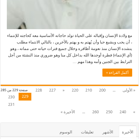
مع ولادة الإنسان وإقباله على الحياة تولد حاجاته الأساسية معه كحاجته للإنتماء
، أن يحب ويشبع حبا وأن يُهتم به و يهتم بالأخرين ، بالتالي الانتماء مطلب
ينشده الإنسان منذ نعومة أظافره وخلال جميع فترات حياته حتى مماته ، وهو
(أي الإنتماء) فطرة أوجدها الله بداخل كل منا وهو ضروري منذ النشئة من أجل
الترابط بين الجنين وأمه وهذا مهم …
أكمل القراءة »
« الأولى
...
200
210
220
«
227
228
صفحة 229 من 285
229
230
231
»
240
250
260
...
الأخيرة »
الأخيرة
الأشهر
تعليقات
الوسوم