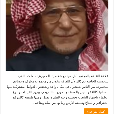
علاقة الثقافة بالمجتمع لكل مجتمع شخصيته المميزة, تماما كما للفرد
شخصيته الخاصة به, ذلك لأن الثقافة تتكون من مجموعة معارف وخصائص
لمجموعة من الناس يعيشون في مكان واحد ويخضعون لعوامل مشتركة: منها
انسانية كاللغة والدين والمعتقد والموروث التاريخي وبروز القيادات ونبوغ
العلماء واجتهاد الشعب وفطنته وحبه للعلم والعمل. ومنها طبيعية كالموقع
الجغرافي والمناخ وطبيعة الأرض وما بها من مياه ومناجم …
أكمل القراءة »