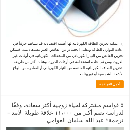
إن عملية تخزين الطاقة الكهربائية لها أهمية اقتصادية قد تساهم جزئياَ في
اعادة التوازن للطاقه وتقليل الخسائر من الفائض الغير مستفاد منه. فيمكن
تخزين الفائض من التيار الكهربائي من المحطات الكهربائية في أوقات غير
الذروة، ومن ثَم اعادة استخدامه في أوقات الذروة. وهناك أكثر من طريقة
لتخزين الطاقة الكهربائية الفائضة من التيار الكهربائي أوالصادرة من ألواح
الأشعة الشمسية أو توربينات …
أكمل القراءة »
٥ قواسم مشتركة لحياة زوجية أكثر سعادة، وفقًا
لدراسة تضم أكثر من ١١،٠٠٠ علاقة طويلة الأمد –
ترجمة* عبد الله سلمان العوامي