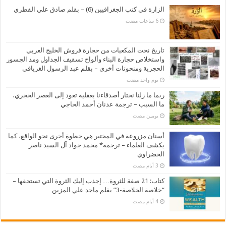
الزارة في كتب الجغرافيين (6) – بقلم صادق علي القطري
تاريخ نحت المكعبات من حجارة فروش الخليج العربي
واستخلاص حجارة البناء وألواح تسقيف الجداول ومد الجسور
الحجرية ومنحوتات أخرى – بقلم عبد الرسول الغريافي
‏يوم واحد مضت
ربما ما زلنا نختار أصدقاءنا بعقلية تعود إلى العصر الحجري،
ما السبب – ترجمة عدنان أحمد الحاجي
‏يومين مضت
أسنان مزروعة في المختبر هي خطوة أخرى نحو الواقع، كما
يكشف العلماء – ترجمة* محمد جواد آل السيد ناصر
الخضراوي
كتاب: 21 صفة للثروة… إجذب إليك الثروة التي تستحقها –
“خلاصة الخلاصة-3” بقلم ماجد علي المزين