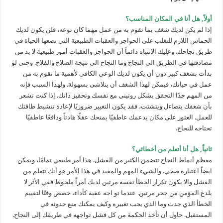
أولاً, هل أنا في المكان المناسب؟
إذا لم يكن لديك شغف بما تقوم به من عمل مهما كان نوعه، فلن يكون لديك
الحماس اللازم للتغلب على الحواجز والعقبات الطبيعية التي تضعها الحياة في
طريق نجاحك. وعليك الانتباه دائماً أن الحواجز والعقبات أمور طبيعية لا بد من
مصادفتها في الطريق الى النجاح وما النجاح الى نتيجة الصلاح والفلاح. وحتى لو
بدأت بشغف كبير دون أن يكون لديك الوعي الكافي لأهمية ما تقوم به من
عمل في حياتك، فيمكن لهذا الشغف أن يتلاشى بسهولة. ولهذا السبب فإنه
من المهم جدًا التحقق بشكل روتيني مع نفسك وتحفيز ذاتك. إذا كنت تشعر
بأن شغفك يتضاءل ويتشتت، فقد يكون التغيير ضروريًا لإعادة تنشيط طاقتك
للعمل. العثور على مكان يدعمك عاطفيًا يمنحك عقلًا هادئاً ودافعًا عاطفيًا
تحتاجه للنجاح.
ثانياً, هل أنا أتعلم من أخطائي؟
معظم أنماط النجاح تتضمن الكثير من الفشل. هذا أمر طبيعي تمامًا، ويمكن
ايضاً اعتباره صحي. والشيء المهم والمفيد في هذا الأمر هو أنك تتعلم من
الفشل والا يكون تكرار الخطأ نفسه مرتين لديك أمراً ملحوظ ففي الأثر لا
يلدغ المؤمن من جحر مرتين. عندما تو اجه عقبة كأداء، خصص وقتًا لتقييم
الخطأ الذي حدث وما الذي يجب تغييره وكيف يمكنك منع حدوثه في
المستقبل. حاول أن تأخذ الحكمة من كل فشل تواجهه في طريقك إلى النجاح.