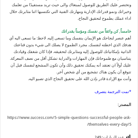
وتختصر عليك الطريق للوصول لمبتغاك والى حيث تريد مستفيدًا من تعلمك
وخبراتك ونمو قدراتك الإدارية ومهارتك الفنية التي تكتسبها اثنا مثابرتك خلال
اداء عملك بطموح لتحقيق النجاح.
خامساً, كن واثقاً من نفسك ومؤمناً بقدراتك
أهم عنصر لنجاحك هو الإيمان بنفسك وما تسعى إليه. لاحظ: ما تسعى اليه أي
هدفك الذي اخطته لنفسك. مجرد الطموح لا يصلك الى شيء بدون قناعتك
الذاتية بإمكانياتك للوصول إليه ومثابرتك لتحقيقه. فإذا كان شغفك وقيادتك
يتناسبان مع طموحاتك فإن المهارات والدراية تشكل أقل من نصف المعركة.
عليك أولاً ان تعتقد أنه يمكنك تحقيق ذلك وأن تكون المشجع لنفسك قبل أن
تتوقع أن يكون هناك تشجيع من أي شخص آخر.
وأنت مع الإرادة قادر بإذن الله على تحقيق النجاح الذي تصبو اليه.
*تمت الترجمة بتصرف
المصدر:
https://www.success.com/5-simple-questions-successful-people-ask-
themselves-every-day/5/
عدد الزيارات:
249