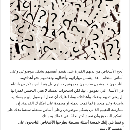
أنجح الأشخاص من لديهم القدرة على تقييم أنفسهم بشكل موضوعي وعلى
أساس منتظم – هذا يشمل مهاراتهم وأفعالهم وتقدمهم نحو أهدافهم.
الناجحون لا يمشون سارحون مع روتين حياتهم. بل هم اناس يفكرون بانتباه
في الأشياء التي يقومون بها. لكن استجواب نفسك لا يعني التخمين لقدراتها
بل يعني تقييم وضعك وأهدافك، وماذا عليك أن تفعل للوصول إليهم بعقلانية
واضحة وغير متحيزة لما قمت بعمله او معتمدة على افكارك القديمة. إن
ممارسة التقييم الذاتي بشكل موضوعي وعلى أساس منتظم ستساعدك على
التفكير الصحيح وأن تصبح أكثر نجاحًا في عملك وحياتك.
و فيما يلي إليك خمسة أسئلة بسيطة يطرحها الأشخاص الناجحون على
أنفسهم كل يوم: