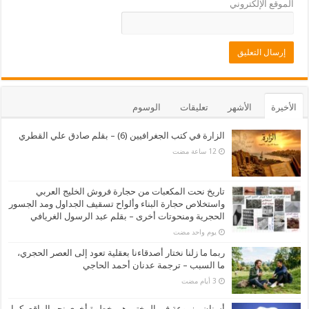
الموقع الإلكتروني
الأخيرة
الأشهر
تعليقات
الوسوم
الزارة في كتب الجغرافيين (6) – بقلم صادق علي القطري
تاريخ نحت المكعبات من حجارة فروش الخليج العربي
واستخلاص حجارة البناء وألواح تسقيف الجداول ومد الجسور
الحجرية ومنحوتات أخرى – بقلم عبد الرسول الغريافي
‏يوم واحد مضت
ربما ما زلنا نختار أصدقاءنا بعقلية تعود إلى العصر الحجري،
ما السبب – ترجمة عدنان أحمد الحاجي
أسنان مزروعة في المختبر هي خطوة أخرى نحو الواقع، كما