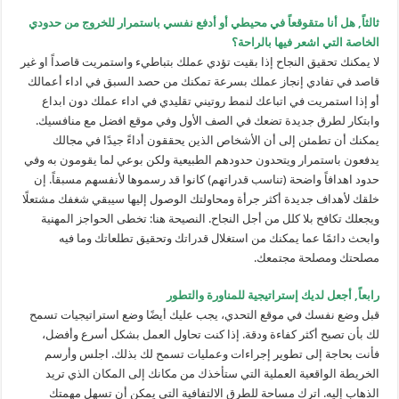
ثالثاً, هل أنا متقوقعاً في محيطي أو أدفع نفسي باستمرار للخروج من حدودي
الخاصة التي اشعر فيها بالراحة؟
لا يمكنك تحقيق النجاح إذا بقيت تؤدي عملك بتباطيء واستمريت قاصداً او غير
قاصد في تفادي إنجاز عملك بسرعة تمكنك من حصد السبق في اداء أعمالك
أو إذا استمريت في اتباعك لنمط روتيني تقليدي في اداء عملك دون ابداع
وابتكار لطرق جديدة تضعك في الصف الأول وفي موقع افضل مع منافسيك.
يمكنك أن تطمئن إلى أن الأشخاص الذين يحققون أداءً جيدًا في مجالك
يدفعون باستمرار ويتحدون حدودهم الطبيعية ولكن بوعي لما يقومون به وفي
حدود اهدافاً واضحة (تناسب قدراتهم) كانوا قد رسموها لأنفسهم مسبقاً. إن
خلقك لأهداف جديدة أكثر جرأة ومحاولتك الوصول إليها سيبقي شغفك مشتعلًا
ويجعلك تكافح بلا كلل من أجل النجاح. النصيحة هنا: تخطى الحواجز المهنية
وابحث دائمًا عما يمكنك من استغلال قدراتك وتحقيق تطلعاتك وما فيه
مصلحتك ومصلحة مجتمعك.
رابعاً, أجعل لديك إستراتيجية للمناورة والتطور
قبل وضع نفسك في موقع التحدي، يجب عليك أيضًا وضع استراتيجيات تسمح
لك بأن تصبح أكثر كفاءة ودقة. إذا كنت تحاول العمل بشكل أسرع وأفضل،
فأنت بحاجة إلى تطوير إجراءات وعمليات تسمح لك بذلك. اجلس وأرسم
الخريطة الواقعية العملية التي ستأخذك من مكانك إلى المكان الذي تريد
الذهاب إليه. اترك مساحة للطرق الالتفافية التي يمكن أن تسهل مهمتك