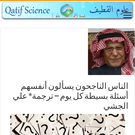
الناس الناجحون يسألون أنفسهم
أسئلة بسيطة كل يوم – ترجمة* علي
الجشي