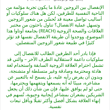
الإنفصال بين الزوجين عادةََ ما يكون تجربة مؤلمة من
الناحية النفسية للطرفين، لكن هل هناك سلوكيات أو
أساليب تواصل معينة قد تُحسّن من شعور الزوجين
وتسهل عملية الانفصال؟ تناول باحثون من مختبر
العلاقات والصحة الزوجية (REACH) بجامعة أوتاوا هذا
الموضوع، ووجدوا أن طريقة الانفصال نفسها قد تؤثر
كثيرًا في طبيعة شعور الزوجين المنفصلين.
فإذا بادر أحد الطرفين الطالب للانفصال إلى
سلوكيات داعمة لاستقلالية الطرف الآخر – والتي قد
تشمل احترام العلاقة الزوجية السابقة واستخدام لغة
هادئة ومحترمة وصادقة وغير متسلطة أو متشنجة،
وبدون أن يفرض رأيه عليه، بل يسمح له بالتعبير عن
مشاعره، مبينََا له أنه يسمعها ويتفهمها ويحترمها،
حتى لو لم يوافق عليها، فإن من شأن ذلك أن يجعل
الشريكين يشعران بمشاعر إيجابية وحيوية، تُسهم في
إنهاء العلاقة بشكل أفضل وأكثر تقبلًا وبأقل تبعات
نفسية.