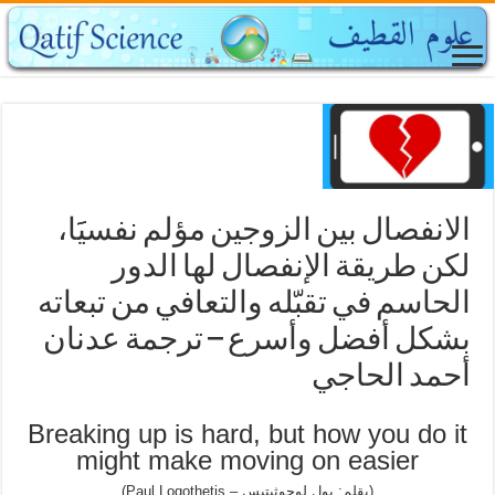
الانفصال بين الزوجين مؤلم نفسيََا،
لكن طريقة الإنفصال لها الدور
الحاسم في تقبّله والتعافي من تبعاته
بشكل أفضل وأسرع – ترجمة عدنان
أحمد الحاجي
Breaking up is hard, but how you do it
might make moving on easier
(بقلم: بول لوجوثيتيس – Paul Logothetis)