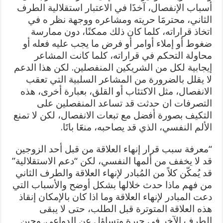
أسباب الإنفصال، آخذََا في الاعتبار استقلالية الطرف
الثاني، محترمََا حريته ومشاعره ووجهة نظر ه في
اتخاذ قراراته، كلما كان ذلك ممكنًا، دون ممارسة
ضغوط أو إملاء أوامر أو فرض ما يجب عليه فعله أو
محاولة التحكم في قراراته، كلما كانت المشاعر
إيجابية لكل من الشريكين المنفصلين. لكن هذا الدعم
لا يقلل بالضرورة من المشاعر السلبية التي تعقب
الانفصال، مثل الاكتئاب أو القلق، بعبارة أخرى، هذه
التصرفات ان حدثت قد تساعد المنفصلين على
التكيف بصورة أفضل مع تبعات الانفصال، لكن لا تمنع
الألم النفسي، الذي قد يصاحبه، منعََا باتََا.
“معرفة سبب قرار إنهاء العلاقة من قبل أحد الزوجين
قد لا يخفف من ألمها النفسي، لكن “دعم الاستقلالية”
قد يُمكّن كلاً من المُبادر لإنهاء العلاقة والطرف الثاني
من فهم ماذا حدث خلالها بشكل أوضح والأسباب التي
دعت المبادر لإنهاء العلاقة وما اذا كان بالإمكان إنقاذ
هذه العلاقة المتوترة قبل الطلب، حتى لا يبقى
الطرف الآخر في حيرة وتساؤل عن الدواعي. وحين