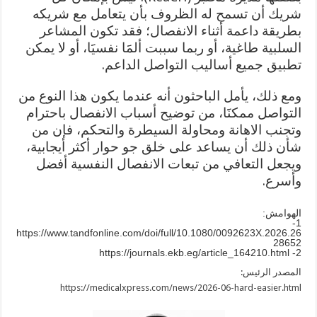
شريك أن تسمح له الظروف بأن يتعامل مع شريكه
بطريقة داعمة أثناء الانفصال؛ فقد تكون المشاعر
السلبية طاغية، أو ربما سببت ألمََا نفسيََا، أو لا يمكن
تطبيق جميع أساليب التواصل الداعم.
ومع ذلك، يأمل الباحثون أنه عندما يكون هذا النوع من
التواصل ممكنََا، من توضيح أسباب الانفصال باحترام
وتجنب الاهانة ومحاولة السيطرة والتحكم، فإن من
شأن ذلك أن يساعد على خلق جو حوار أكثر أيجابية،
ويجعل التعافي من تبعات الانفصال النفسية أفضل
وأسرع.
الهوامش:
1-
https://www.tandfonline.com/doi/full/10.1080/0092623X.2026.26
28652
2- https://journals.ekb.eg/article_164210.html
المصدر الرئيس:
https://medicalxpress.com/news/2026-06-hard-easier.html